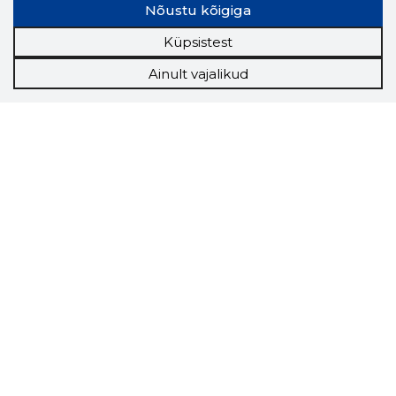
Nõustu kõigiga
Küpsistest
Ainult vajalikud
Storybook
Chrome laiendus
Storybooki laiendus ütleb Sulle, mis firma
veebilehel Sa parajasti viibid ja kui usaldusväärne
see firma täna on.
LAADI LAIENDUS ALLA
Näed helistaja tausta!
Storybooki Äpp toob
Sinuni
OTSEKONTAKTID
400 000 Eesti