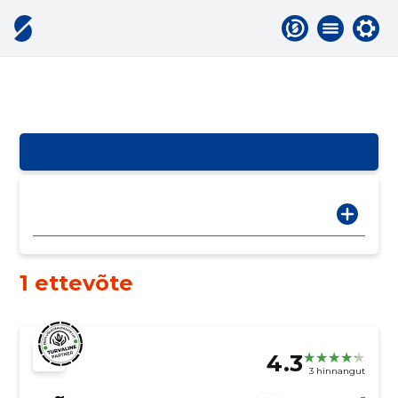
1 ettevõte
4.3
3 hinnangut