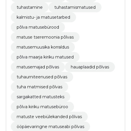
tuhastamine
tuhastamismatused
kalmistu- ja matusetarbed
põlva matusebürood
matuse tseremoonia põlvas
matusemuusika korraldus
põlva maarja kiriku matused
matusemajad põlvas
hauaplaadid põlvas
tuhaurniteenused põlvas
tuha matmised põlvas
sargakatted matusteks
põlva kiriku matusebüroo
matuste veebiülekanded põlvas
ööpäevaringne matuseabi põlvas