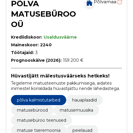
PÕLVA
Põlvamaa
MATUSEBÜROO
OÜ
Krediidiskoor:
Usaldusväärne
Maineskoor:
2240
Töötajaid:
3
Prognooskäive (2026):
159 200 €
Hüvastijätt mälestusväärseks hetkeks!
Tegeleme matusteenuste pakkumisega, aidates
inimestel korraldada hüvastijättu nende lähedastega.
põlva kalmistutarbed
hauaplaadid
matusebürood
matusemuusika
matusebüroo teenused
matuse tseremoonia
peielauad