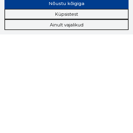
Nõustu kõigiga
Küpsistest
Ainult vajalikud
Storybook
Chrome laiendus
Storybooki laiendus ütleb Sulle, mis firma
veebilehel Sa parajasti viibid ja kui usaldusväärne
see firma täna on.
LAADI LAIENDUS ALLA
Näed helistaja tausta!
Storybooki Äpp toob
Sinuni
OTSEKONTAKTID
400 000 Eesti