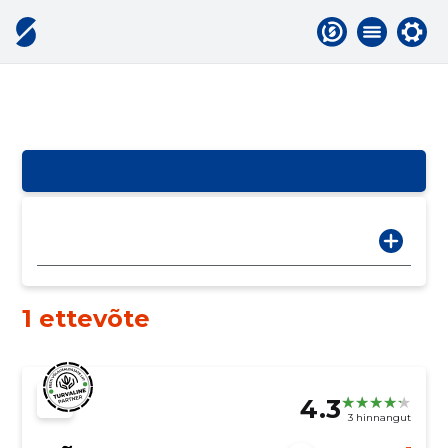
1 ettevõte
4.3
3 hinnangut