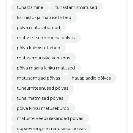
tuhastamine
tuhastamismatused
kalmistu- ja matusetarbed
põlva matusebürood
matuse tseremoonia põlvas
põlva kalmistutarbed
matusemuusika korraldus
põlva maarja kiriku matused
matusemajad põlvas
hauaplaadid põlvas
tuhaurniteenused põlvas
tuha matmised põlvas
põlva kiriku matusebüroo
matuste veebiülekanded põlvas
ööpäevaringne matuseabi põlvas