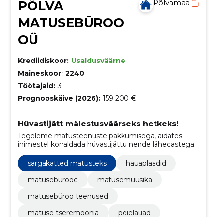
PÕLVA
Põlvamaa
MATUSEBÜROO
OÜ
Krediidiskoor:
Usaldusväärne
Maineskoor:
2240
Töötajaid:
3
Prognooskäive (2026):
159 200 €
Hüvastijätt mälestusväärseks hetkeks!
Tegeleme matusteenuste pakkumisega, aidates
inimestel korraldada hüvastijättu nende lähedastega.
sargakatted matusteks
hauaplaadid
matusebürood
matusemuusika
matusebüroo teenused
matuse tseremoonia
peielauad