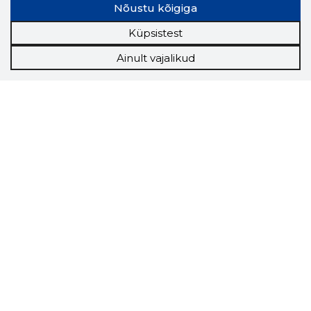
Nõustu kõigiga
Küpsistest
Ainult vajalikud
Storybook
Chrome laiendus
Storybooki laiendus ütleb Sulle, mis firma
veebilehel Sa parajasti viibid ja kui usaldusväärne
see firma täna on.
LAADI LAIENDUS ALLA
Näed helistaja tausta!
Storybooki Äpp toob
Sinuni
OTSEKONTAKTID
400 000 Eesti