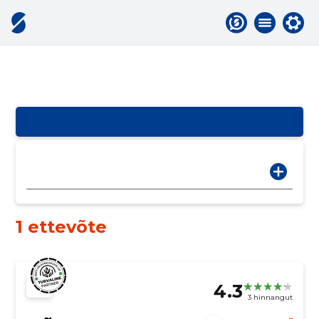
1 ettevõte
4.3
3 hinnangut