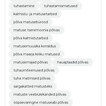
tuhastamine
tuhastamismatused
kalmistu- ja matusetarbed
põlva matusebürood
matuse tseremoonia põlvas
põlva kalmistutarbed
matusemuusika korraldus
põlva maarja kiriku matused
matusemajad põlvas
hauaplaadid põlvas
tuhaurniteenused põlvas
tuha matmised põlvas
sargakatted matusteks
matuste veebiülekanded põlvas
ööpäevaringne matuseabi põlvas