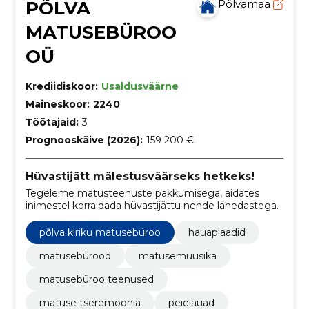
PÕLVA
Põlvamaa
MATUSEBÜROO
OÜ
Krediidiskoor:
Usaldusväärne
Maineskoor:
2240
Töötajaid:
3
Prognooskäive (2026):
159 200 €
Hüvastijätt mälestusväärseks hetkeks!
Tegeleme matusteenuste pakkumisega, aidates
inimestel korraldada hüvastijättu nende lähedastega.
põlva kiriku matusebüroo
hauaplaadid
matusebürood
matusemuusika
matusebüroo teenused
matuse tseremoonia
peielauad