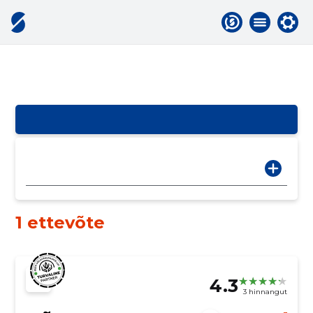
1 ettevõte
4.3
3 hinnangut