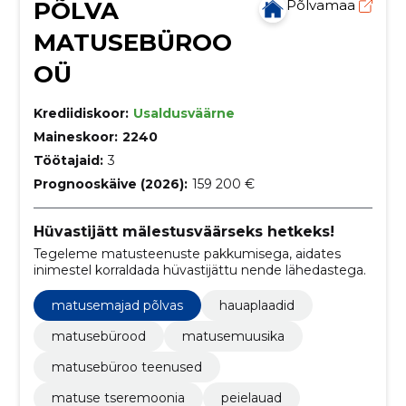
PÕLVA
Põlvamaa
MATUSEBÜROO
OÜ
Krediidiskoor:
Usaldusväärne
Maineskoor:
2240
Töötajaid:
3
Prognooskäive (2026):
159 200 €
Hüvastijätt mälestusväärseks hetkeks!
Tegeleme matusteenuste pakkumisega, aidates
inimestel korraldada hüvastijättu nende lähedastega.
matusemajad põlvas
hauaplaadid
matusebürood
matusemuusika
matusebüroo teenused
matuse tseremoonia
peielauad