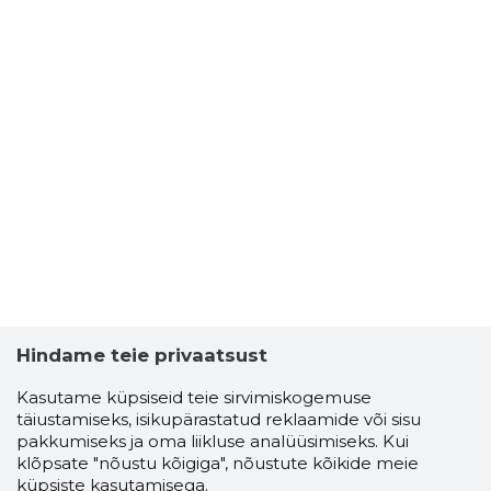
Hindame teie privaatsust
Kasutame küpsiseid teie sirvimiskogemuse
täiustamiseks, isikupärastatud reklaamide või sisu
pakkumiseks ja oma liikluse analüüsimiseks. Kui
klõpsate "nõustu kõigiga", nõustute kõikide meie
küpsiste kasutamisega.