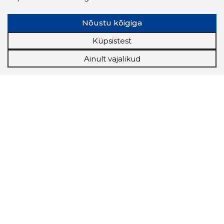
Nõustu kõigiga
Küpsistest
Ainult vajalikud
Storybook
Chrome laiendus
Storybooki laiendus ütleb Sulle, mis firma
veebilehel Sa parajasti viibid ja kui usaldusväärne
see firma täna on.
LAADI LAIENDUS ALLA