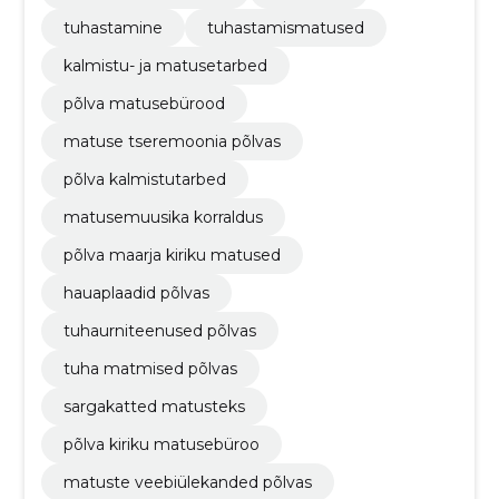
tuhastamine
tuhastamismatused
kalmistu- ja matusetarbed
põlva matusebürood
matuse tseremoonia põlvas
põlva kalmistutarbed
matusemuusika korraldus
põlva maarja kiriku matused
hauaplaadid põlvas
tuhaurniteenused põlvas
tuha matmised põlvas
sargakatted matusteks
põlva kiriku matusebüroo
matuste veebiülekanded põlvas