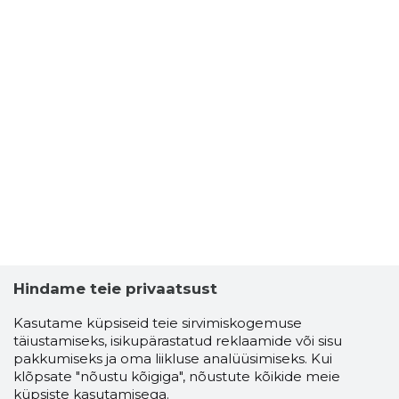
Hindame teie privaatsust
Kasutame küpsiseid teie sirvimiskogemuse
täiustamiseks, isikupärastatud reklaamide või sisu
pakkumiseks ja oma liikluse analüüsimiseks. Kui
klõpsate "nõustu kõigiga", nõustute kõikide meie
küpsiste kasutamisega.