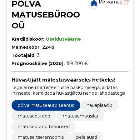
PÕLVA
Põlvamaa
MATUSEBÜROO
OÜ
Krediidiskoor:
Usaldusväärne
Maineskoor:
2240
Töötajaid:
3
Prognooskäive (2026):
159 200 €
Hüvastijätt mälestusväärseks hetkeks!
Tegeleme matusteenuste pakkumisega, aidates
inimestel korraldada hüvastijättu nende lähedastega.
põlva matuseauto teenus
hauaplaadid
matusebürood
matusemuusika
matusebüroo teenused
matuse tseremoonia
peielauad