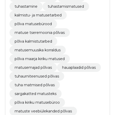
tuhastamine
tuhastamismatused
kalmistu- ja matusetarbed
põlva matusebürood
matuse tseremoonia põlvas
põlva kalmistutarbed
matusemuusika korraldus
põlva maarja kiriku matused
matusemajad põlvas
hauaplaadid põlvas
tuhaurniteenused põlvas
tuha matmised põlvas
sargakatted matusteks
põlva kiriku matusebüroo
matuste veebiülekanded põlvas