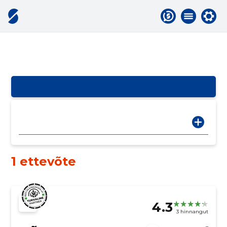
1 ettevõte
4.3
3 hinnangut