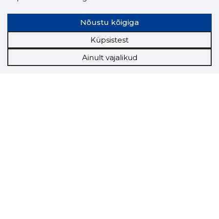
Nõustu kõigiga
Küpsistest
Ainult vajalikud
Storybook
Chrome laiendus
Storybooki laiendus ütleb Sulle, mis firma
veebilehel Sa parajasti viibid ja kui usaldusväärne
see firma täna on.
LAADI LAIENDUS ALLA