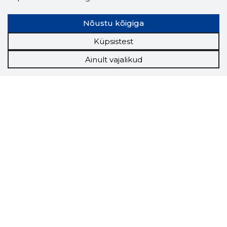
Nõustu kõigiga
Küpsistest
Ainult vajalikud
Storybook
Chrome laiendus
Storybooki laiendus ütleb Sulle, mis firma
veebilehel Sa parajasti viibid ja kui usaldusväärne
see firma täna on.
LAADI LAIENDUS ALLA