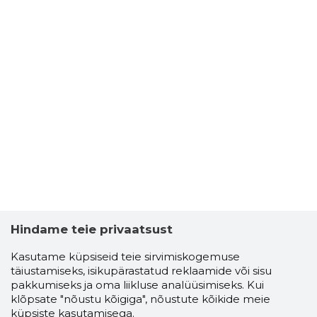
Hindame teie privaatsust
Kasutame küpsiseid teie sirvimiskogemuse
täiustamiseks, isikupärastatud reklaamide või sisu
pakkumiseks ja oma liikluse analüüsimiseks. Kui
klõpsate "nõustu kõigiga", nõustute kõikide meie
küpsiste kasutamisega.