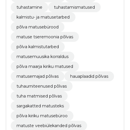
tuhastamine
tuhastamismatused
kalmistu- ja matusetarbed
põlva matusebürood
matuse tseremoonia põlvas
põlva kalmistutarbed
matusemuusika korraldus
põlva maarja kiriku matused
matusemajad põlvas
hauaplaadid põlvas
tuhaurniteenused põlvas
tuha matmised põlvas
sargakatted matusteks
põlva kiriku matusebüroo
matuste veebiülekanded põlvas