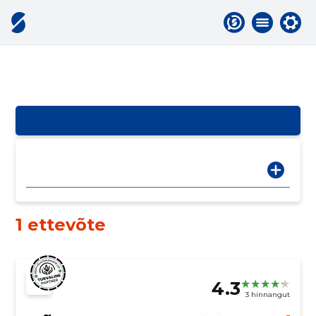
1 ettevõte
4.3
3 hinnangut