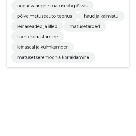
ööpäevaringne matuseabi põlvas
põlva matuseauto teenus
haud ja kalmistu
leinaseaded ja lilled
matusetarbed
surnu korrastamine
leinasaal ja külmkamber
matusetseremoonia korraldamine