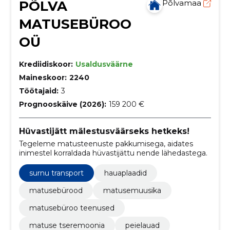
PÕLVA
Põlvamaa
MATUSEBÜROO
OÜ
Krediidiskoor:
Usaldusväärne
Maineskoor:
2240
Töötajaid:
3
Prognooskäive (2026):
159 200 €
Hüvastijätt mälestusväärseks hetkeks!
Tegeleme matusteenuste pakkumisega, aidates
inimestel korraldada hüvastijättu nende lähedastega.
surnu transport
hauaplaadid
matusebürood
matusemuusika
matusebüroo teenused
matuse tseremoonia
peielauad