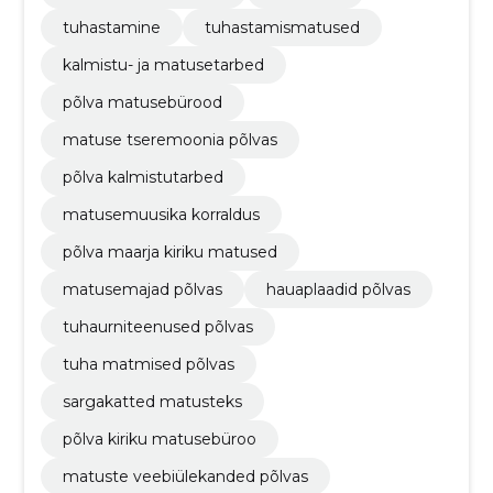
tuhastamine
tuhastamismatused
kalmistu- ja matusetarbed
põlva matusebürood
matuse tseremoonia põlvas
põlva kalmistutarbed
matusemuusika korraldus
põlva maarja kiriku matused
matusemajad põlvas
hauaplaadid põlvas
tuhaurniteenused põlvas
tuha matmised põlvas
sargakatted matusteks
põlva kiriku matusebüroo
matuste veebiülekanded põlvas