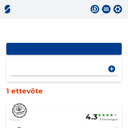
1 ettevõte
4.3
3 hinnangut