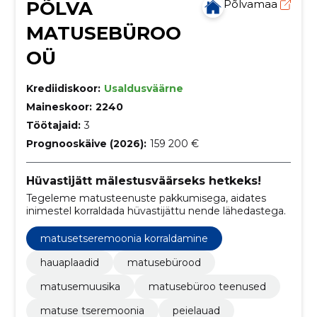
PÕLVA
Põlvamaa
MATUSEBÜROO
OÜ
Krediidiskoor:
Usaldusväärne
Maineskoor:
2240
Töötajaid:
3
Prognooskäive (2026):
159 200 €
Hüvastijätt mälestusväärseks hetkeks!
Tegeleme matusteenuste pakkumisega, aidates
inimestel korraldada hüvastijättu nende lähedastega.
matusetseremoonia korraldamine
hauaplaadid
matusebürood
matusemuusika
matusebüroo teenused
matuse tseremoonia
peielauad