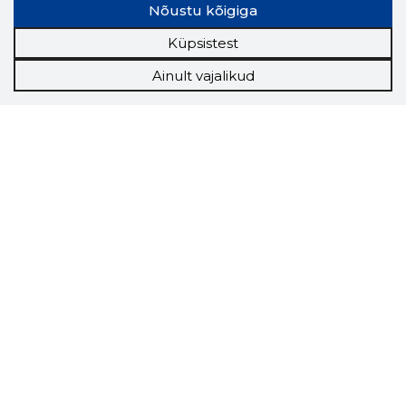
Nõustu kõigiga
Küpsistest
Ainult vajalikud
Storybook
Chrome laiendus
Storybooki laiendus ütleb Sulle, mis firma
veebilehel Sa parajasti viibid ja kui usaldusväärne
see firma täna on.
LAADI LAIENDUS ALLA
Näed helistaja tausta!
Storybooki Äpp toob
Sinuni
OTSEKONTAKTID
400 000 Eesti