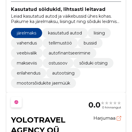
Kasutatud sõidukid, lihtsasti leitavad
Leiad kasutatud autod ja väikebussid ühes kohas.
Pakume ka järelmaksu, liisingut ning sõiduki leidmise
ja müügiga seotud teenuseid.
järelmaks
kasutatud autod
liising
vahendus
tellimustöö
bussid
veebivalik
autofinantseerimine
makseviis
ostusoov
sõiduki otsing
erilahendus
autootsing
mootorsõidukite jaemüük
0.0
0 hinnangut
YOLOTRAVEL
Harjumaa
AGENCY OÜ