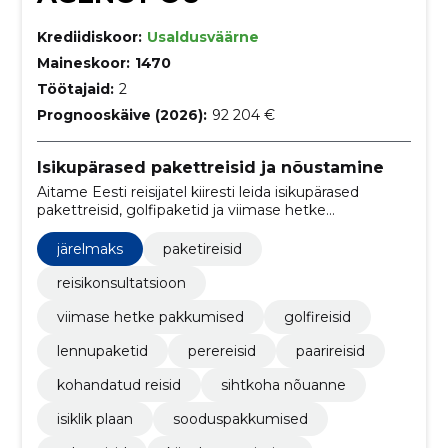
Krediidiskoor:
Usaldusväärne
Maineskoor:
1470
Töötajaid:
2
Prognooskäive (2026):
92 204 €
Isikupärased pakettreisid ja nõustamine
Aitame Eesti reisijatel kiiresti leida isikupärased
pakettreisid, golfipaketid ja viimase hetke
sooduspakkumised. Pakume personaalset
nõustamist, hotellisoovitusi ja järelmaksu.
järelmaks
paketireisid
reisikonsultatsioon
viimase hetke pakkumised
golfireisid
lennupaketid
perereisid
paarireisid
kohandatud reisid
sihtkoha nõuanne
isiklik plaan
sooduspakkumised