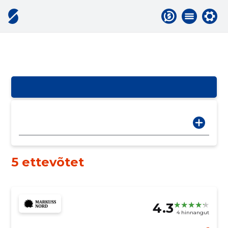
5 ettevõtet
4.3
4 hinnangut