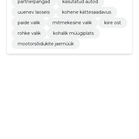
partnerpangad
kasutatud autod
uuenev laoseis
kohene kättesaadavus
paide valik
mitmekesine valik
kiire ost
rohke valik
kohalik müügiplats
mootorsõidukite jaemüük