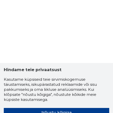
Hindame teie privaatsust
Kasutame küpsiseid teie sirvimiskogemuse
täiustamiseks, isikupärastatud reklaamide või sisu
pakkumiseks ja oma liikluse analüüsimiseks. Kui
klõpsate "nõustu kõigiga", nõustute kõikide meie
küpsiste kasutamisega.
Nõustu kõigiga