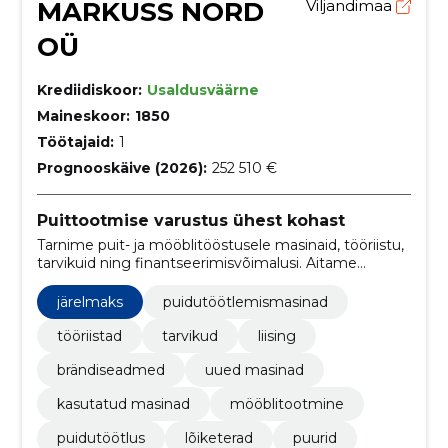
MARKUSS NORD
Viljandimaa
OÜ
Krediidiskoor:
Usaldusväärne
Maineskoor:
1850
Töötajaid:
1
Prognooskäive (2026):
252 510 €
Puittootmise varustus ühest kohast
Tarnime puit- ja mööblitööstusele masinaid, tööriistu,
tarvikuid ning finantseerimisvõimalusi. Aitame
hankida tööks vajaliku lihtsalt ja kohapealse
partnerina.
järelmaks
puidutöötlemismasinad
tööriistad
tarvikud
liising
brändiseadmed
uued masinad
kasutatud masinad
mööblitootmine
puidutöötlus
lõiketerad
puurid