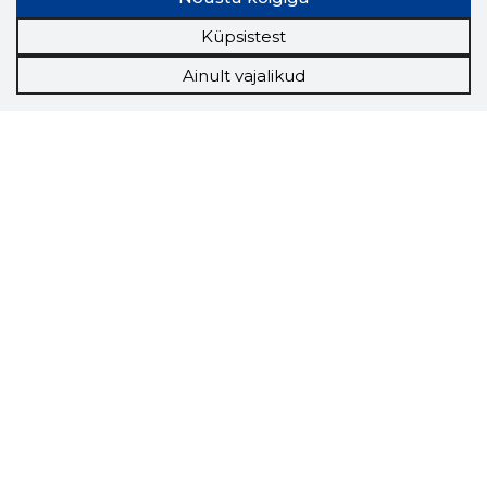
Küpsistest
Ainult vajalikud
Storybook
Chrome laiendus
Storybooki laiendus ütleb Sulle, mis firma
veebilehel Sa parajasti viibid ja kui usaldusväärne
see firma täna on.
LAADI LAIENDUS ALLA
Näed helistaja tausta!
Storybooki Äpp toob
Sinuni
OTSEKONTAKTID
400 000 Eesti
ettevõtte ja isikute kohta (juhid, ametnikud).