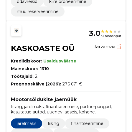
odavreisid
kiire broneerimine
muu reserveerimine
3.0
43 hinnangut
KASKOASTE OÜ
Järvamaa
Krediidiskoor:
Usaldusväärne
Maineskoor:
1310
Töötajaid:
2
Prognooskäive (2026):
276 671 €
Mootorsõidukite jaemüük
liising, järelmaks, finantseerimine, partnerpangad,
kasutatud autod, uuenev laoseis, kohene
kättesaadavus, Paide valik, mitmekesine valik, kiire
ost
järelmaks
liising
finantseerimine