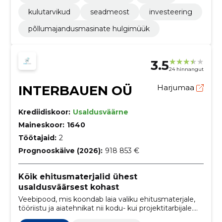
kulutarvikud
seadmeost
investeering
põllumajandusmasinate hulgimüük
3.5
24 hinnangut
INTERBAUEN OÜ
Harjumaa
Krediidiskoor:
Usaldusväärne
Maineskoor:
1640
Töötajaid:
2
Prognooskäive (2026):
918 853 €
Kõik ehitusmaterjalid ühest
usaldusväärsest kohast
Veebipood, mis koondab laia valiku ehitusmaterjale,
tööriistu ja aiatehnikat nii kodu- kui projektitarbijale.
Pakume projektimüüki, järelmaksu ja professionaalset