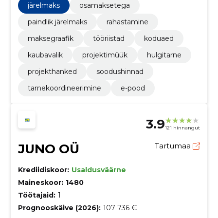
kliendituge.
järelmaks
osamaksetega
paindlik järelmaks
rahastamine
maksegraafik
tööriistad
koduaed
kaubavalik
projektimüük
hulgitarne
projekthanked
soodushinnad
tarnekoordineerimine
e-pood
3.9
121 hinnangut
JUNO OÜ
Tartumaa
Krediidiskoor:
Usaldusväärne
Maineskoor:
1480
Töötajaid:
1
Prognooskäive (2026):
107 736 €