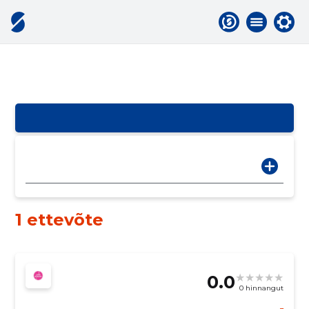
1 ettevõte
0.0
0 hinnangut