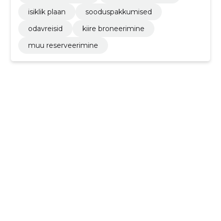
isiklik plaan
sooduspakkumised
odavreisid
kiire broneerimine
muu reserveerimine