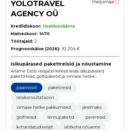
YOLOTRAVEL
Harjumaa
AGENCY OÜ
Krediidiskoor:
Usaldusväärne
Maineskoor:
1470
Töötajaid:
2
Prognooskäive (2026):
92 204 €
Isikupärased pakettreisid ja nõustamine
Aitame Eesti reisijatel kiiresti leida isikupärased
pakettreisid, golfipaketid ja viimase hetke
sooduspakkumised. Pakume personaalset
nõustamist, hotellisoovitusi ja järelmaksu.
paarireisid
paketireisid
reisikonsultatsioon
viimase hetke pakkumised
järelmaks
golfireisid
lennupaketid
perereisid
kohandatud reisid
sihtkoha nõuanne