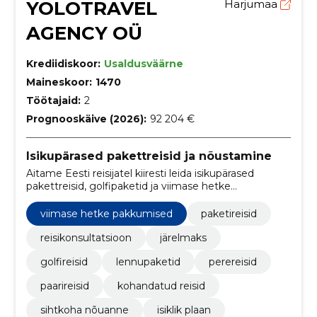
YOLOTRAVEL
Harjumaa
AGENCY OÜ
Krediidiskoor:
Usaldusväärne
Maineskoor:
1470
Töötajaid:
2
Prognooskäive (2026):
92 204 €
Isikupärased pakettreisid ja nõustamine
Aitame Eesti reisijatel kiiresti leida isikupärased
pakettreisid, golfipaketid ja viimase hetke
sooduspakkumised. Pakume personaalset
nõustamist, hotellisoovitusi ja järelmaksu.
viimase hetke pakkumised
paketireisid
reisikonsultatsioon
järelmaks
golfireisid
lennupaketid
perereisid
paarireisid
kohandatud reisid
sihtkoha nõuanne
isiklik plaan