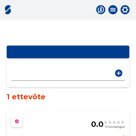
1 ettevõte
0.0
0 hinnangut