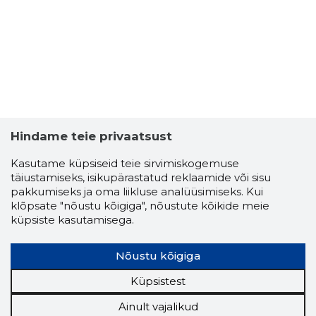
Hindame teie privaatsust
Kasutame küpsiseid teie sirvimiskogemuse
täiustamiseks, isikupärastatud reklaamide või sisu
pakkumiseks ja oma liikluse analüüsimiseks. Kui
klõpsate "nõustu kõigiga", nõustute kõikide meie
küpsiste kasutamisega.
Nõustu kõigiga
Küpsistest
Ainult vajalikud