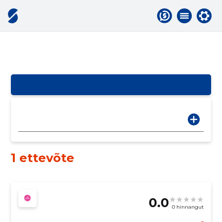
1 ettevõte
0.0
0 hinnangut