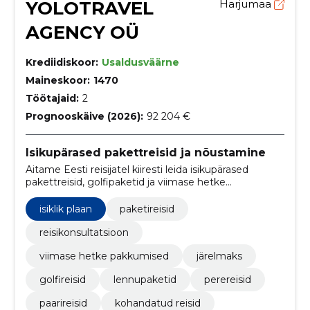
YOLOTRAVEL
Harjumaa
AGENCY OÜ
Krediidiskoor:
Usaldusväärne
Maineskoor:
1470
Töötajaid:
2
Prognooskäive (2026):
92 204 €
Isikupärased pakettreisid ja nõustamine
Aitame Eesti reisijatel kiiresti leida isikupärased
pakettreisid, golfipaketid ja viimase hetke
sooduspakkumised. Pakume personaalset
nõustamist, hotellisoovitusi ja järelmaksu.
isiklik plaan
paketireisid
reisikonsultatsioon
viimase hetke pakkumised
järelmaks
golfireisid
lennupaketid
perereisid
paarireisid
kohandatud reisid