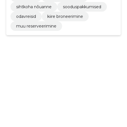
sihtkoha nõuanne
sooduspakkumised
odavreisid
kiire broneerimine
muu reserveerimine