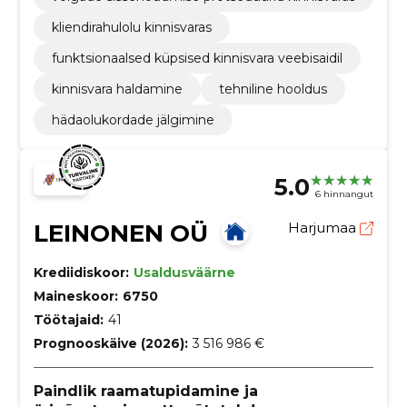
kliendirahulolu kinnisvaras
funktsionaalsed küpsised kinnisvara veebisaidil
kinnisvara haldamine
tehniline hooldus
hädaolukordade jälgimine
5.0
6 hinnangut
LEINONEN OÜ
Harjumaa
Krediidiskoor:
Usaldusväärne
Maineskoor:
6750
Töötajaid:
41
Prognooskäive (2026):
3 516 986 €
Paindlik raamatupidamine ja