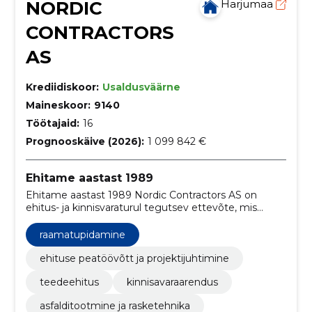
NORDIC
Harjumaa
CONTRACTORS
AS
Krediidiskoor:
Usaldusväärne
Maineskoor:
9140
Töötajaid:
16
Prognooskäive (2026):
1 099 842 €
Ehitame aastast 1989
Ehitame aastast 1989 Nordic Contractors AS on
ehitus- ja kinnisvaraturul tegutsev ettevõte, mis
pakub oma teenust läbi tütarettevõtete.
raamatupidamine
ehituse peatöövõtt ja projektijuhtimine
teedeehitus
kinnisavaraarendus
asfalditootmine ja rasketehnika