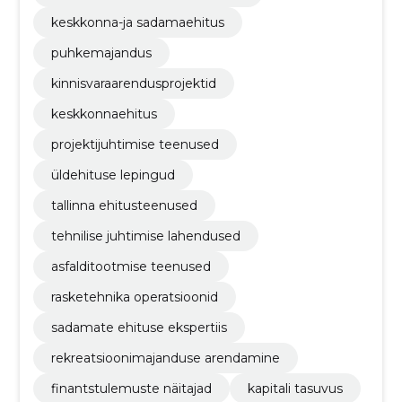
keskkonna-ja sadamaehitus
puhkemajandus
kinnisvaraarendusprojektid
keskkonnaehitus
projektijuhtimise teenused
üldehituse lepingud
tallinna ehitusteenused
tehnilise juhtimise lahendused
asfalditootmise teenused
rasketehnika operatsioonid
sadamate ehituse ekspertiis
rekreatsioonimajanduse arendamine
finantstulemuste näitajad
kapitali tasuvus