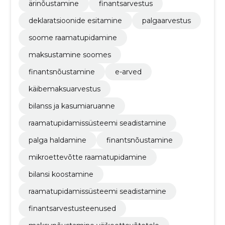
ärinõustamine
finantsarvestus
deklaratsioonide esitamine
palgaarvestus
soome raamatupidamine
maksustamine soomes
finantsnõustamine
e-arved
käibemaksuarvestus
bilanss ja kasumiaruanne
raamatupidamissüsteemi seadistamine
palga haldamine
finantsnõustamine
mikroettevõtte raamatupidamine
bilansi koostamine
raamatupidamissüsteemi seadistamine
finantsarvestusteenused