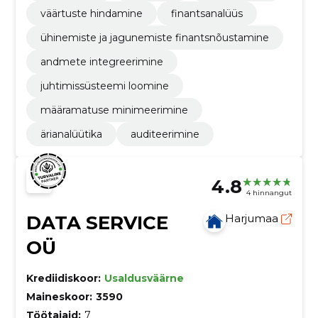
väärtuste hindamine
finantsanalüüs
ühinemiste ja jagunemiste finantsnõustamine
andmete integreerimine
juhtimissüsteemi loomine
määramatuse minimeerimine
ärianalüütika
auditeerimine
4.8
4 hinnangut
DATA SERVICE
Harjumaa
OÜ
Krediidiskoor:
Usaldusväärne
Maineskoor:
3590
Töötajaid:
7