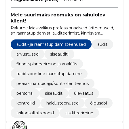
Meie suurimaks rõõmuks on rahulolev
klient!
Pakume laias valikus professionaalseid äriteenuseid,
sh raamatupidamist, auditeerimist, kinnisvara
haldamist ja ärikonsultatsioone.
auditi- ja raamatupidamisteenused
audit
arvustused
siseauditi
finantsplaneerimine ja analüüs
traditsiooniline raamatupidamine
pearaamatupidaja/kontrolleri teenus
personal
siseaudit
ülevaatus
kontrollid
haldusteenused
õigusabi
ärikonsultatsioonid
auditeerimine