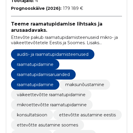
Töötajaid:
4
Prognooskäive (2026):
179 189 €
Teeme raamatupidamise lihtsaks ja
arusaadavaks.
Ettevõte pakub raamatupidamisteenuseid mikro- ja
väikeettevõtetele Eestis ja Soomes. Lisaks
toetatakse kliente ettevõtte asutamisel ning
äritegevuse nõustamisel.
auditi- ja raamatupidamisteenused
raamatupidamine
raamatupidamisaruanded
raamatupidamine
maksunõustamine
väikeettevõtte raamatupidamine
mikroettevõtte raamatupidamine
konsultatsioon
ettevõtte asutamine eestis
ettevõtte asutamine soomes