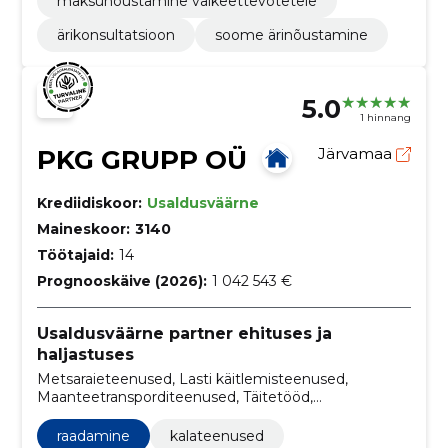
maksunõustamine väikeettevõtetele
ärikonsultatsioon
soome ärinõustamine
5.0
1 hinnang
PKG GRUPP OÜ
Järvamaa
Krediidiskoor:
Usaldusväärne
Maineskoor:
3140
Töötajaid:
14
Prognooskäive (2026):
1 042 543 €
Usaldusväärne partner ehituses ja
haljastuses
Metsaraieteenused, Lasti käitlemisteenused,
Maanteetransporditeenused, Täitetööd,
Kraavikaevetööd, Maaparandustööd
raadamine
kalateenused