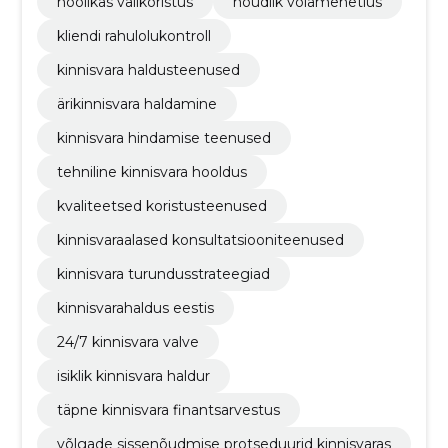
hoolikas välikoristus
nõudlik võlamenetlus
kliendi rahulolukontroll
kinnisvara haldusteenused
ärikinnisvara haldamine
kinnisvara hindamise teenused
tehniline kinnisvara hooldus
kvaliteetsed koristusteenused
kinnisvaraalased konsultatsiooniteenused
kinnisvara turundusstrateegiad
kinnisvarahaldus eestis
24/7 kinnisvara valve
isiklik kinnisvara haldur
täpne kinnisvara finantsarvestus
võlgade sissenõudmise protseduurid kinnisvaras