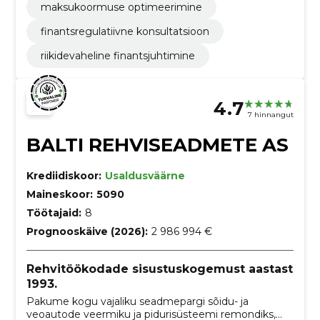
maksukoormuse optimeerimine
finantsregulatiivne konsultatsioon
riikidevaheline finantsjuhtimine
4.7
7 hinnangut
BALTI REHVISEADMETE AS
Krediidiskoor:
Usaldusväärne
Maineskoor:
5090
Töötajaid:
8
Prognooskäive (2026):
2 986 994 €
Rehvitöökodade sisustuskogemust aastast
1993.
Pakume kogu vajaliku seadmepargi sõidu- ja
veoautode veermiku ja pidurisüsteemi remondiks,