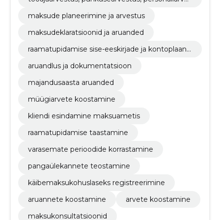
tus, palgaarvestus,
maksude planeerimine ja arvestus
maksudeklaratsioonid ja aruanded
raamatupidamise sise-eeskirjade ja kontoplaani
väljatöötamine
aruandlus ja dokumentatsioon
majandusaasta aruanded
müügiarvete koostamine
kliendi esindamine maksuametis
raamatupidamise taastamine
varasemate perioodide korrastamine
pangaülekannete teostamine
käibemaksukohuslaseks registreerimine
aruannete koostamine
arvete koostamine
maksukonsultatsioonid