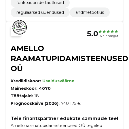
funktsioonide taotlused
regulaarsed uuendused
andmetöötlus
5.0
5 hinnangut
AMELLO
RAAMATUPIDAMISTEENUSED
OÜ
Krediidiskoor:
Usaldusväärne
Maineskoor:
4070
Töötajaid:
18
Prognooskäive (2026):
740 175 €
Teie finantspartner edukate sammude teel
Amello raamatupidamisteenused OÜ tegeleb