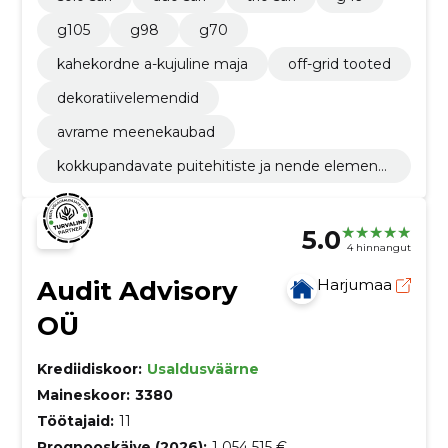
g105
g98
g70
kahekordne a-kujuline maja
off-grid tooted
dekoratiivelemendid
avrame meenekaubad
kokkupandavate puitehitiste ja nende elementi
de tootmine
5.0
4 hinnangut
Audit Advisory
Harjumaa
OÜ
Krediidiskoor:
Usaldusväärne
Maineskoor:
3380
Töötajaid:
11
Prognooskäive (2026):
1 054 515 €