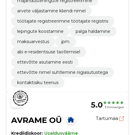
majandustehingute registreerimine
arvete väljastamine kliendi nimel
töötajate registreerimine töötajate registris
lepingute koostamine
palga haldamine
maksuarvestus
jpm.
abi e-residentsuse taotlemisel
ettevõtte asutamine eesti
ettevõtte nimel suhtlemine riigiasutustega
kontaktisiku teenus
5.0
3 hinnangut
AVRAME OÜ
Tartumaa
Krediidiskoor:
Usaldusväärne