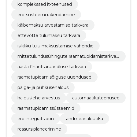
komplekssed it-teenused
erp-süsteemi rakendamine
käibemaksu arvestamise tarkvara
ettevõtte tulumaksu tarkvara
isikliku tulu maksustamise vahendid
mittetulundusühingute raamatupidamistarkvar
a
aasta finantsaruandluse tarkvara
raamatupidamisõiguse uuendused
palga- ja puhkusehaldus
haiguslehe arvestus
automaatikateenused
raamatupidamissüsteemid
erp integratsioon
andmeanalüütika
ressursiplaneerimine