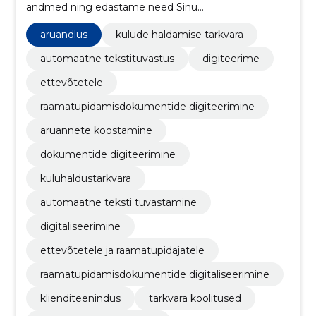
andmed ning edastame need Sinu
raamatupidamistarkvarasse.
aruandlus
kulude haldamise tarkvara
automaatne tekstituvastus
digiteerime
ettevõtetele
raamatupidamisdokumentide digiteerimine
aruannete koostamine
dokumentide digiteerimine
kuluhaldustarkvara
automaatne teksti tuvastamine
digitaliseerimine
ettevõtetele ja raamatupidajatele
raamatupidamisdokumentide digitaliseerimine
klienditeenindus
tarkvara koolitused