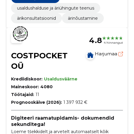
puudutavat…
usaldushalduse ja äriühingute teenus
ärikonsultatsioonid
ärinõustamine
4.8
4 hinnangut
COSTPOCKET
Harjumaa
OÜ
Krediidiskoor:
Usaldusväärne
Maineskoor:
4080
Töötajaid:
11
Prognooskäive (2026):
1 397 932 €
Digiteeri raamatupidamis- dokumendid
sekunditega!
Loeme tšekkidelt ja arvetelt automaatselt kõik