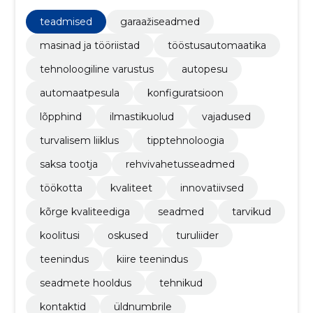
rehvitöödeks ning kliimaseadmete ja tulede
hooldamiseks.
teadmised
garaažiseadmed
masinad ja tööriistad
tööstusautomaatika
tehnoloogiline varustus
autopesu
automaatpesula
konfiguratsioon
lõpphind
ilmastikuolud
vajadused
turvalisem liiklus
tipptehnoloogia
saksa tootja
rehvivahetusseadmed
töökotta
kvaliteet
innovatiivsed
kõrge kvaliteediga
seadmed
tarvikud
koolitusi
oskused
turuliider
teenindus
kiire teenindus
seadmete hooldus
tehnikud
kontaktid
üldnumbrile