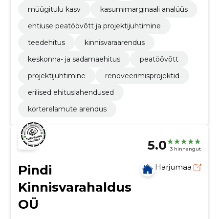
müügitulu kasv
kasumimarginaali analüüs
ehtiuse peatöövõtt ja projektijuhtimine
teedehitus
kinnisvaraarendus
keskonna- ja sadamaehitus
peatöövõtt
projektijuhtimine
renoveerimisprojektid
erilised ehituslahendused
korterelamute arendus
5.0
3 hinnangut
Pindi
Harjumaa
Kinnisvarahaldus
OÜ