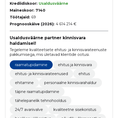
Krediidiskoor:
Usaldusväärne
Maineskoor:
7140
Töötajaid:
69
Prognooskäive (2026):
4 614 214 €
Usaldusväärne partner kinnisvara
haldamisel!
Tegeleme kvaliteetsete ehitus- ja kinnisvarateenuste
pakkumisega, mis ületavad klientide ootusi.
raamatupidamine
ehitus ja kinnisvara
ehitus- ja kinnisvarateenused
ehitus
ehitamine
personaalne kinnisvarahaldur
täpne raamatupidamine
tähelepanelik tehnohooldus
24/7 avariivalve
kvaliteetne sisekoristus