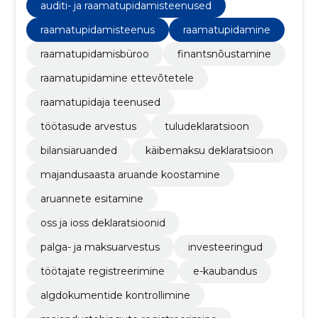
nõuete täitmise Eestis.
auditi- ja raamatupidamisteenused
raamatupidamisteenus
raamatupidamine
raamatupidamisbüroo
finantsnõustamine
raamatupidamine ettevõtetele
raamatupidaja teenused
töötasude arvestus
tuludeklaratsioon
bilansiaruanded
käibemaksu deklaratsioon
majandusaasta aruande koostamine
aruannete esitamine
oss ja ioss deklaratsioonid
palga- ja maksuarvestus
investeeringud
töötajate registreerimine
e-kaubandus
algdokumentide kontrollimine