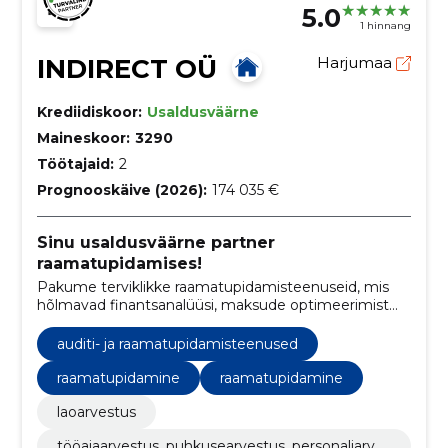
5.0
1 hinnang
INDIRECT OÜ
Harjumaa
Krediidiskoor:
Usaldusväärne
Maineskoor:
3290
Töötajaid:
2
Prognooskäive (2026):
174 035 €
Sinu usaldusväärne partner
raamatupidamises!
Pakume terviklikke raamatupidamisteenuseid, mis
hõlmavad finantsanalüüsi, maksude optimeerimist
ning professionaalset nõustamist, aidates teil
keskenduda oma äri olulistele aspektidele.
auditi- ja raamatupidamisteenused
raamatupidamine
raamatupidamine
laoarvestus
tööajaarvestus, puhkusearvestus, personaliarves