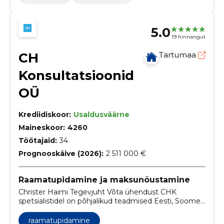
5.0
19 hinnangut
CH
Tartumaa
Konsultatsioonid
OÜ
Krediidiskoor:
Usaldusväärne
Maineskoor:
4260
Töötajaid:
34
Prognooskäive (2026):
2 511 000 €
Raamatupidamine ja maksunõustamine
Christer Haimi Tegevjuht Võta ühendust CHK
spetsialistidel on põhjalikud teadmised Eesti, Soome,
Rootsi ja Leedu maksusüsteemidest ning nad
tunnevad detailideni tööjõudu ja äritegevust
raamatupidamine