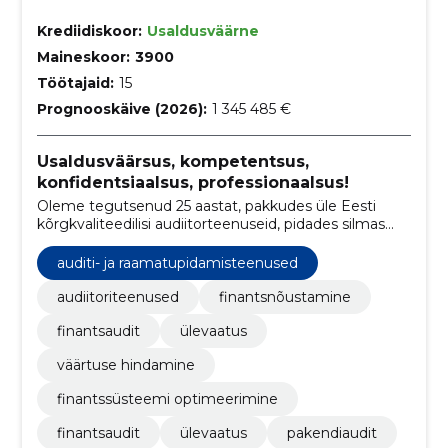
Krediidiskoor:
Usaldusväärne
Maineskoor:
3900
Töötajaid:
15
Prognooskäive (2026):
1 345 485 €
Usaldusväärsus, kompetentsus,
konfidentsiaalsus, professionaalsus!
Oleme tegutsenud 25 aastat, pakkudes üle Eesti
kõrgkvaliteedilisi audiitorteenuseid, pidades silmas
klientide individuaalseid vajadusi ja ärimudeleid.
auditi- ja raamatupidamisteenused
audiitoriteenused
finantsnõustamine
finantsaudit
ülevaatus
väärtuse hindamine
finantssüsteemi optimeerimine
finantsaudit
ülevaatus
pakendiaudit