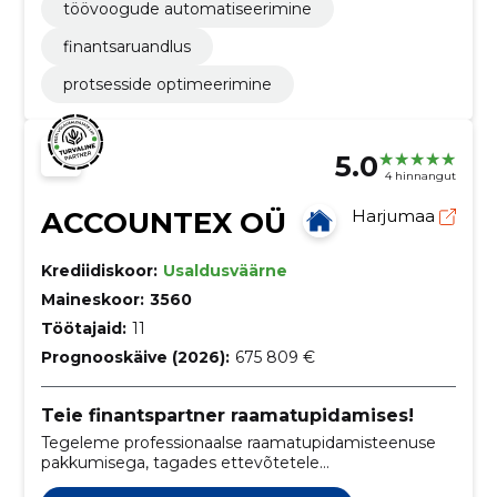
töövoogude automatiseerimine
finantsaruandlus
protsesside optimeerimine
5.0
4 hinnangut
ACCOUNTEX OÜ
Harjumaa
Krediidiskoor:
Usaldusväärne
Maineskoor:
3560
Töötajaid:
11
Prognooskäive (2026):
675 809 €
Teie finantspartner raamatupidamises!
Tegeleme professionaalse raamatupidamisteenuse
pakkumisega, tagades ettevõtetele
finantskohustuste tõhusa haldamise ja seaduslike