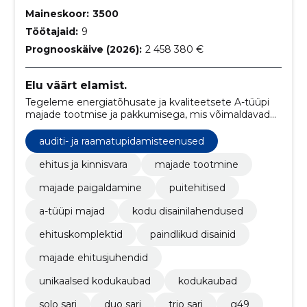
Maineskoor:
3500
Töötajaid:
9
Prognooskäive (2026):
2 458 380 €
Elu väärt elamist.
Tegeleme energiatõhusate ja kvaliteetsete A-tüüpi
majade tootmise ja pakkumisega, mis võimaldavad
klientidel luua personaalseid, paindlikke ja
keskkonnasõbralikke eluruumilahendusi.
auditi- ja raamatupidamisteenused
ehitus ja kinnisvara
majade tootmine
majade paigaldamine
puitehitised
a-tüüpi majad
kodu disainilahendused
ehituskomplektid
paindlikud disainid
majade ehitusjuhendid
unikaalsed kodukaubad
kodukaubad
solo sari
duo sari
trio sari
g49