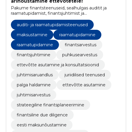
ärinõustamine ettevõtetele!
Pakume finantsteenuseid, sealhulgas auditit ja
raamatupidamist, finantsjuhtimist ja
maksukonsultatsiooni, mis on kohandatud iga kliendi
ainulaadsetele vajadustele.
auditi- ja raamatupidamisteenused
maksustamine
raamatupidamine
raamatupidamine
finantsarvestus
finantsjuhtimine
puhkusearvestus
ettevõtte asutamine ja konsultatsioonid
juhtimisaruandlus
juriidilised teenused
palga haldamine
ettevõtte asutamine
juhtimisarvestus
strateegiline finantsplaneerimine
finantsiline due diligence
eesti maksunõustamine