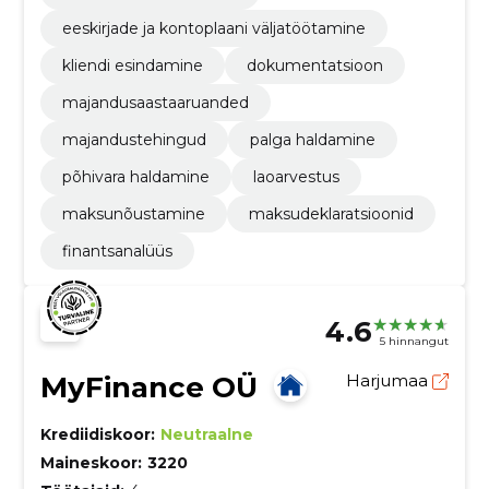
eeskirjade ja kontoplaani väljatöötamine
kliendi esindamine
dokumentatsioon
majandusaastaaruanded
majandustehingud
palga haldamine
põhivara haldamine
laoarvestus
maksunõustamine
maksudeklaratsioonid
finantsanalüüs
4.6
5 hinnangut
MyFinance OÜ
Harjumaa
Krediidiskoor:
Neutraalne
Maineskoor:
3220