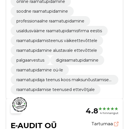
online raamatupidamine
soodne raamatupidamine
professionaalne raamatupidamine
usaldusväärne raamatupidamisfirma eestis
raamatupidamisteenus väikeettevõttele
raamatupidamine alustavale ettevõttele
palgaarvestus
digiraamatupidamine
raamatupidamine oü-le
raamatupidaja teenus koos maksunõustamiseg
a
raamatupidamise teenused ettevõtjale
4.8
4 hinnangut
E-AUDIT OÜ
Tartumaa