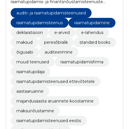
raamatupidamis- ja finantsnõustamisteenuste
pakkumisega, aidates klientidel hoida oma
finantsasjad korras ja tulemuslikult toimida.
auditi- ja raamatupidamisteenused
raamatupidamisteenus
raamatupidamine
deklaratsioon
e-arved
e-lahendus
maksud
peresõbralik
standard books
õigusabi
auditeerimine
muud teenused
raamatupidamisfirma
raamatupidaja
raamatupidamisteenused ettevõtetele
aastaaruanne
majandusaasta aruannete koostamine
maksunõustamine
raamatupidamisteenused eestis