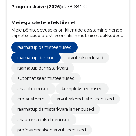
Prognooskäive (2026):
278 684 €
Meiega olete efektiivne!
Meie põhitegevuseks on klientide abistamine nende
äriprotsesside efektiivsemaks muutmisel, pakkudes
terviklahendusi alates raamatupidamistarkvara
implementeerimisest kuni serverite rentimise ning
raamatupidamisteenused
kaugtöö võimalusteni.
raamatupidamine
arvutirakendused
raamatupidamistarkvara
automatiseerimisteenused
arvutiteenused
kompleksteenused
erp-süsteem
arvutirakenduste teenused
raamatupidamistarkvara lahendused
äriautomaatika teenused
professionaalsed arvutiteenused