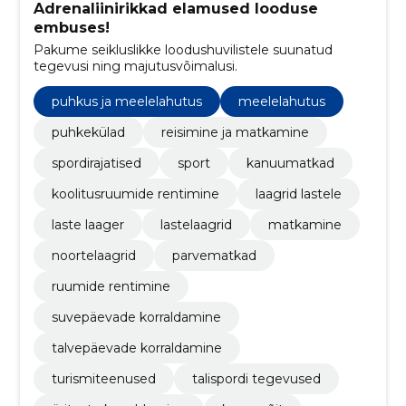
Adrenaliinirikkad elamused looduse
embuses!
Pakume seikluslikke loodushuvilistele suunatud
tegevusi ning majutusvõimalusi.
puhkus ja meelelahutus
meelelahutus
puhkekülad
reisimine ja matkamine
spordirajatised
sport
kanuumatkad
koolitusruumide rentimine
laagrid lastele
laste laager
lastelaagrid
matkamine
noortelaagrid
parvematkad
ruumide rentimine
suvepäevade korraldamine
talvepäevade korraldamine
turismiteenused
talispordi tegevused