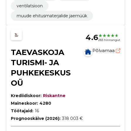
ventilatsioon
muude ehitusmaterjalide jaemüük
4.6
283 hinnangut
TAEVASKOJA
Põlvamaa
TURISMI- JA
PUHKEKESKUS
OÜ
Krediidiskoor:
Riskantne
Maineskoor:
4280
Töötajaid:
16
Prognooskäive (2026):
318 003 €