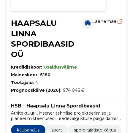
HAAPSALU
Läänemaa
LINNA
SPORDIBAASID
OÜ
Krediidiskoor:
Usaldusväärne
Maineskoor:
5180
Töötajaid:
41
Prognooskäive (2026):
974 046 €
HSB - Haapsalu Linna Spordibaasid
Arhitektuuri-, insener-tehnilise projekteerimise ja
planeerimisteenused, Teedevalgustuse paigaldamine,
Spordirajatiste ehitustööd, Spordisaalide ehitustööd,
Paviljonide ehitustööd, Spordiväljakute
kaubandus
sport
spordirajatiste käitus