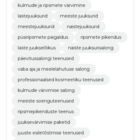
kulmude ja ripsmete värvimine
lastejuuksurid
meeste juuksurid
meestejuuksurid
naistejuuksurid
püsiripsmete paigaldus
ripsmete pikendus
laste juukselõikus
naiste juuksurisalong
päevitussalongi teenused
vaba aja ja meelelahutuse salong
professionaalsed kosmeetiku teenused
kulmude värvimise salong
meeste soenguteenused
ripsmepikenduste teenus
juuksevärvimise paketid
juuste esiletõstmise teenused