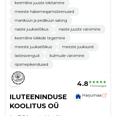
keemiline juuste lokitamine
meeste habemeajamisteenused
maniküüri ja pediküüri salong
naiste juukselõikus
naiste juuste värvimine
keemiline lokkide tegemine
meeste juukselõikus
meeste juuksurid
lastesoengud
kulmude värvimine
ripsmepikendused
4.8
4 hinnangut
ILUTEENINDUSE
Harjumaa
KOOLITUS OÜ