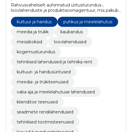
Rahvusvaheliselt auhinnatud üritusturundus-,
loovlahenduste ja produktsiooniagentuur, mis pakub
täislahendusi ideest teostuseni ja/või tehnika renti.
kultuur ja haridus
puhkus ja meelelahutus
meedia ja trükk
kaubandus
messiboksid
loovlahendused
kogemusturundus
tehnilised lahendused ja tehnika rent
kultuuri- ja haridusüritused
meedia- ja trükiteenused
vaba aja ja meelelahutuse lahendused
klienditoe teenused
seadmete rendilahendused
tehnilised tootmisteenused
loovad turundusstrateegiad