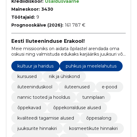
Krediidiskoor:
Usaldusväärne
Maineskoor:
3430
Töötajaid:
9
Prognooskäive (2026):
161 787 €
Eesti Iluteeninduse Erakool!
Meie missiooniks on aidata õpilastel arendada oma
oskusi ning valmistuda edukaks karjääriks juuksuri või
kosmeetikuna, pakkudes samal ajal kvaliteetset
teenust meie klientidele.
kultuur ja haridus
puhkus ja meelelahutus
kursused
riik ja ühiskond
iluteeninduskool
iluteenused
e-pood
nannic tooted ja hooldus
tunniplaan
õppekavad
õppekorralduse alused
kvaliteedi tagamise alused
õppesalong
juuksurite hinnakiri
kosmeetikute hinnakiri