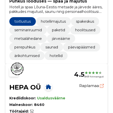
Puhkus looduses — spaa ja majutus
Hotell ja spaa Lõuna‑Eestis metsade ja järvede ääres,
pakkudes majutust, saunu ning personaalhoolitsusi.
Pakume pakettreise, seminare ja mugavat
otsebroneerimist ning e‑poe lahendust.
toitlustus
hotellimajutus
spakeskus
seminariruumid
paketid
hoolitsused
metsalähedane
järveäärne
perepuhkus
saunad
päevapääsmed
ärikohtumised
hotellid
4.5
849 hinnangut
HEPA OÜ
Raplamaa
Krediidiskoor:
Usaldusväärne
Maineskoor:
8460
Töötajaid:
52