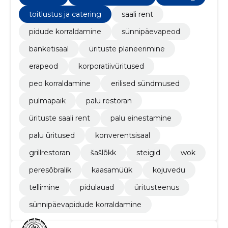
toitlustus ja catering
saali rent
pidude korraldamine
sünnipäevapeod
banketisaal
ürituste planeerimine
erapeod
korporatiivüritused
peo korraldamine
erilised sündmused
pulmapaik
palu restoran
ürituste saali rent
palu einestamine
palu üritused
konverentsisaal
grillrestoran
šašlõkk
steigid
wok
peresõbralik
kaasamüük
kojuvedu
tellimine
pidulauad
üritusteenus
sünnipäevapidude korraldamine