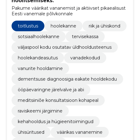
hoolitsemiseks.
Pakume väärikat vananemist ja aktiivset pikaealisust
Eesti vanemale põlvkonnale
toitlustus
hoolekanne
riik ja ühiskond
sotsiaalhoolekanne
tervisekassa
väljaspool kodu osutatav üldhooldusteenus
hoolekandeasutus
vanadekodud
vanurite hooldamine
dementsuse diagnoosiga eakate hooldekodu
ööpäevaringne järelvalve ja abi
meditsiiniõe konsultatsioon kohapeal
raviskeemi järgimine
kehahooldus ja hügieenitoimingud
ühisüritused
väärikas vananemine