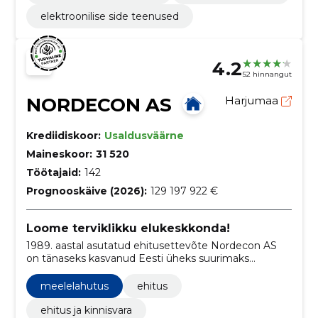
elektroonilise side teenused
4.2
52 hinnangut
NORDECON AS
Harjumaa
Krediidiskoor:
Usaldusväärne
Maineskoor:
31 520
Töötajaid:
142
Prognooskäive (2026):
129 197 922 €
Loome terviklikku elukeskkonda!
1989. aastal asutatud ehitusettevõte Nordecon AS
on tänaseks kasvanud Eesti üheks suurimaks
ehituskontserniks.
meelelahutus
ehitus
ehitus ja kinnisvara