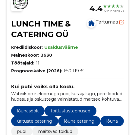
4.4
10 hinnangut
LUNCH TIME &
Tartumaa
CATERING OÜ
Krediidiskoor:
Usaldusväärne
Maineskoor:
3630
Töötajaid:
11
Prognooskäive (2026):
650 119 €
Kui pubi võiks olla kodu.
Wabriik on iseloomuga pubi, kus ajalugu, pere loodud
hubasus ja oskustega valmistatud maitsed kohtuvad
tööstusliku stiili ja sooja külalislahkusega.
lõunasöök
toitlustusteenused
ürituste catering
lõuna catering
lõuna
pubi
maitsvad toidud