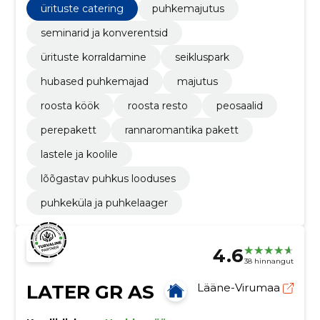
ürituste catering
puhkemajutus
seminarid ja konverentsid
ürituste korraldamine
seikluspark
hubased puhkemajad
majutus
roosta köök
roosta resto
peosaalid
perepakett
rannaromantika pakett
lastele ja koolile
lõõgastav puhkus looduses
puhkeküla ja puhkelaager
4.6
38 hinnangut
LATER GR AS
Lääne-Virumaa