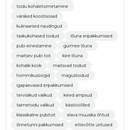
toidu kohaletoimetamine
värsked koostisosad
kulinaarsed naudingud
taskukohased toidud
lõuna eripakkumised
pubi einestamine
gurmee lõuna
maitsev pubi toit
kiire lõuna
kohalik köök
maitsvad toidud
hommikusöögid
magustoidud
igapäevased eripakkumised
tervislikud valikud
kiired ampsud
taimetoidu valikud
käsitööõlled
klassikaline pubitoit
elava muusika õhtud
õnnetunni pakkumised
ettevõtte üritused