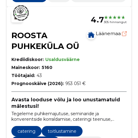
pinnakattetööd, Välialade varustus, kaubandus, sport
4.7
305 hinnangut
ROOSTA
Läänemaa
PUHKEKÜLA OÜ
Krediidiskoor:
Usaldusväärne
Maineskoor:
5160
Töötajaid:
43
Prognooskäive (2026):
953 051 €
Avasta looduse võlu ja loo unustamatuid
mälestusi!
Tegeleme puhkemajutuse, seminaride ja
konverentside korraldamise, cateringi teenuse,
ürituste korraldamise, seiklusparki, toitlustamist ning
laagrite ja praktikaprogrammide pakkumisega
catering
toitlustamine