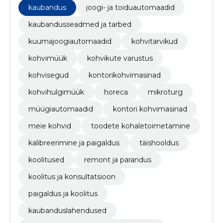
kaubandus
joogi- ja toiduautomaadid
kaubandusseadmed ja tarbed
kuumajoogiautomaadid
kohvitarvikud
kohvimüük
kohvikute varustus
kohvisegud
kontorikohvimasinad
kohvihulgimüük
horeca
mikroturg
müügiautomaadid
kontori kohvimasinad
meie kohvid
toodete kohaletoimetamine
kalibreerimine ja paigaldus
täishooldus
koolitused
remont ja parandus
koolitus ja konsultatsioon
paigaldus ja koolitus
kaubanduslahendused