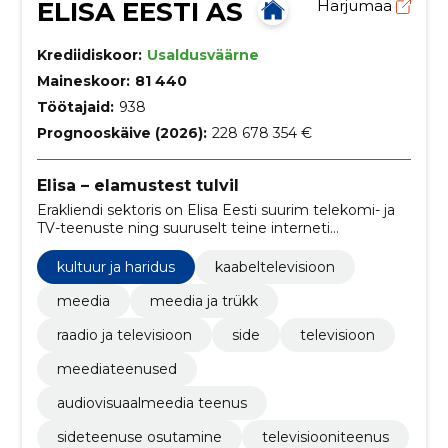
ELISA EESTI AS
Harjumaa
Krediidiskoor:
Usaldusväärne
Maineskoor:
81 440
Töötajaid:
938
Prognooskäive (2026):
228 678 354 €
Elisa – elamustest tulvil
Erakliendi sektoris on Elisa Eesti suurim telekomi- ja
TV-teenuste ning suuruselt teine interneti
püsiühenduse pakkuja.
kultuur ja haridus
kaabeltelevisioon
meedia
meedia ja trükk
raadio ja televisioon
side
televisioon
meediateenused
audiovisuaalmeedia teenus
sideteenuse osutamine
televisiooniteenus