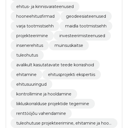
ehitus- ja kinnisvarateenused
hooneehitusfirmad
geodeesiateenused
varja tootmistsehh
maidla tootmistsehh
projekteerimine
investeerimisteenused
insenerehitus
muinsuskaitse
tuleohutus
avalikult kasutatavate teede korrashoid
ehitamine
ehitusprojekti ekspertiis
ehitusuuringud
kontrollimine ja hooldamine
liikluskorralduse projektide tegemine
renttööjõu vahendamine
tuleohutuse projekteerimine, ehitamine ja hool