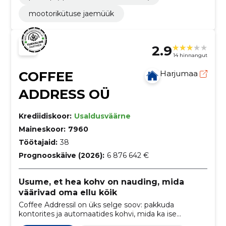
mootorikütuse jaemüük
2.9
14 hinnangut
COFFEE
Harjumaa
ADDRESS OÜ
Krediidiskoor:
Usaldusväärne
Maineskoor:
7960
Töötajaid:
38
Prognooskäive (2026):
6 876 642 €
Usume, et hea kohv on nauding, mida
väärivad oma ellu kõik
Coffee Addressil on üks selge soov: pakkuda
kontorites ja automaatides kohvi, mida ka ise
naudinguga joome.