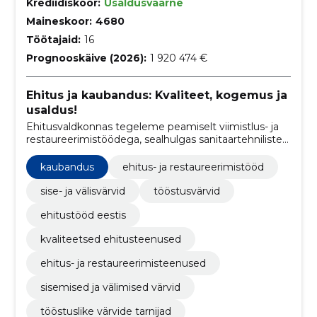
Krediidiskoor:
Usaldusväärne
Maineskoor:
4680
Töötajaid:
16
Prognooskäive (2026):
1 920 474 €
Ehitus ja kaubandus: Kvaliteet, kogemus ja
usaldus!
Ehitusvaldkonnas tegeleme peamiselt viimistlus- ja
restaureerimistöödega, sealhulgas sanitaartehniliste
ja ventilatsioonitöödega.
kaubandus
ehitus- ja restaureerimistööd
sise- ja välisvärvid
tööstusvärvid
ehitustööd eestis
kvaliteetsed ehitusteenused
ehitus- ja restaureerimisteenused
sisemised ja välimised värvid
tööstuslike värvide tarnijad