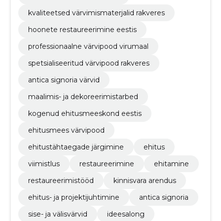
kvaliteetsed värvimismaterjalid rakveres
hoonete restaureerimine eestis
professionaalne värvipood virumaal
spetsialiseeritud värvipood rakveres
antica signoria värvid
maalimis- ja dekoreerimistarbed
kogenud ehitusmeeskond eestis
ehitusmees värvipood
ehitustähtaegade järgimine
ehitus
viimistlus
restaureerimine
ehitamine
restaureerimistööd
kinnisvara arendus
ehitus- ja projektijuhtimine
antica signoria
sise- ja välisvärvid
ideesalong