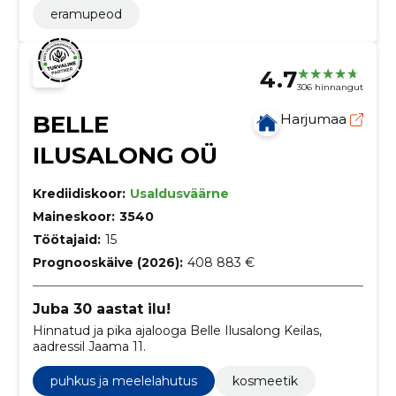
eramupeod
4.7
306 hinnangut
BELLE
Harjumaa
ILUSALONG OÜ
Krediidiskoor:
Usaldusväärne
Maineskoor:
3540
Töötajaid:
15
Prognooskäive (2026):
408 883 €
Juba 30 aastat ilu!
Hinnatud ja pika ajalooga Belle Ilusalong Keilas,
aadressil Jaama 11.
puhkus ja meelelahutus
kosmeetik