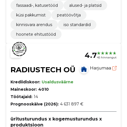
fassaadi-, katusetööd
alused- ja platsid
küsi pakkumist
peatöövõtja
kinnisvara arendus
iso standardid
hoonete ehitustööd
4.7
45 hinnangut
RADIUSTECH OÜ
Harjumaa
Krediidiskoor:
Usaldusväärne
Maineskoor:
4010
Töötajaid:
14
Prognooskäive (2026):
4 631 897 €
üritusturundus x kogemusturundus x
produktsioon