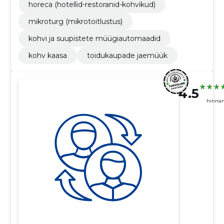
horeca (hotellid-restoranid-kohvikud)
mikroturg (mikrotoitlustus)
kohvi ja suupistete müügiautomaadid
kohv kaasa
toidukaupade jaemüük
4.5
hinna