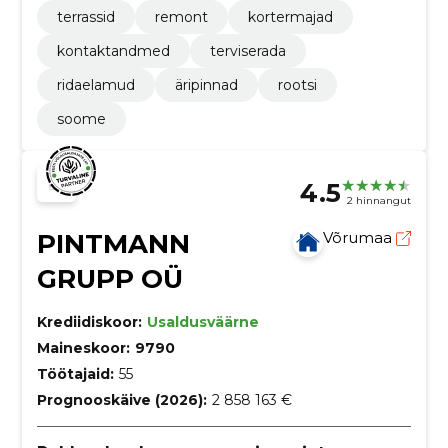
damine
terrassid
remont
kortermajad
kontaktandmed
terviserada
ridaelamud
äripinnad
rootsi
soome
4.5
2 hinnangut
PINTMANN
Võrumaa
GRUPP OÜ
Krediidiskoor:
Usaldusväärne
Maineskoor:
9790
Töötajaid:
55
Prognooskäive (2026):
2 858 163 €