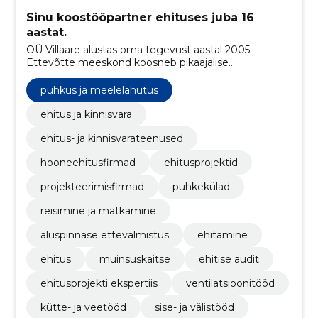
Sinu koostööpartner ehituses juba 16
aastat.
OÜ Villaare alustas oma tegevust aastal 2005.
Ettevõtte meeskond koosneb pikaajalise
kogemusega spetsialistidest.
puhkus ja meelelahutus
ehitus ja kinnisvara
ehitus- ja kinnisvarateenused
hooneehitusfirmad
ehitusprojektid
projekteerimisfirmad
puhkekülad
reisimine ja matkamine
aluspinnase ettevalmistus
ehitamine
ehitus
muinsuskaitse
ehitise audit
ehitusprojekti ekspertiis
ventilatsioonitööd
kütte- ja veetööd
sise- ja välistööd