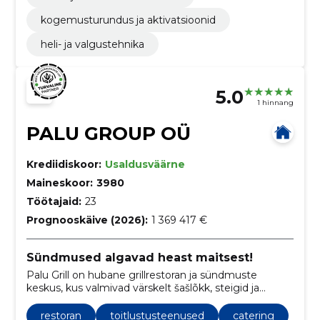
kogemusturundus ja aktivatsioonid
heli- ja valgustehnika
5.0
1 hinnang
PALU GROUP OÜ
Krediidiskoor:
Usaldusväärne
Maineskoor:
3980
Töötajaid:
23
Prognooskäive (2026):
1 369 417 €
Sündmused algavad heast maitsest!
Palu Grill on hubane grillrestoran ja sündmuste
keskus, kus valmivad värskelt šašlõkk, steigid ja
wokiroad.
restoran
toitlustusteenused
catering