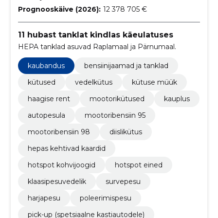
Prognooskäive (2026):
12 378 705 €
11 hubast tanklat kindlas käeulatuses
HEPA tanklad asuvad Raplamaal ja Pärnumaal.
kaubandus
bensiinijaamad ja tanklad
kütused
vedelkütus
kütuse müük
haagise rent
mootorikütused
kauplus
autopesula
mootoribensiin 95
mootoribensiin 98
diislikütus
hepas kehtivad kaardid
hotspot kohvijoogid
hotspot eined
klaasipesuvedelik
survepesu
harjapesu
poleerimispesu
pick-up (spetsiaalne kastiautodele)