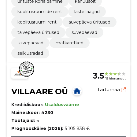
ürituste korraldamine
kanuusõit
koolitusruumide rent
laste laagrid
koolitusruumi rent
suvepäeva üritused
talvepäeva üritused
suvepäevad
talvepäevad
matkaretked
seiklusradad
3.5
15 hinnangut
VILLAARE OÜ
Tartumaa
Krediidiskoor:
Usaldusväärne
Maineskoor:
4230
Töötajaid:
6
Prognooskäive (2026):
5 105 838 €