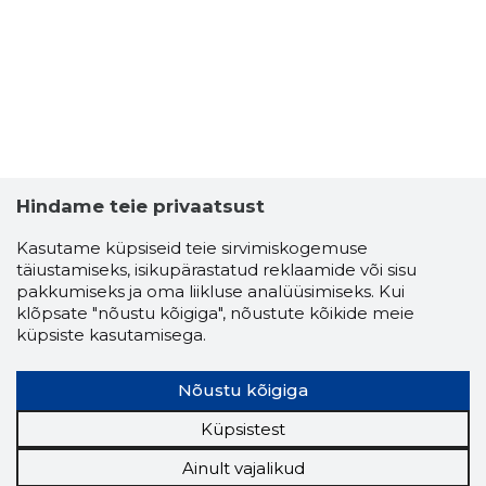
Hindame teie privaatsust
Kasutame küpsiseid teie sirvimiskogemuse
täiustamiseks, isikupärastatud reklaamide või sisu
pakkumiseks ja oma liikluse analüüsimiseks. Kui
klõpsate "nõustu kõigiga", nõustute kõikide meie
küpsiste kasutamisega.
Nõustu kõigiga
Küpsistest
Ainult vajalikud