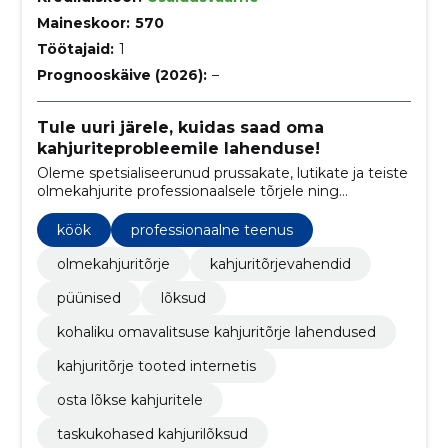
Maineskoor:
570
Töötajaid:
1
Prognooskäive (2026):
–
Tule uuri järele, kuidas saad oma
kahjuriteprobleemile lahenduse!
Oleme spetsialiseerunud prussakate, lutikate ja teiste
olmekahjurite professionaalsele tõrjele ning
tõrjevahendite müügile.
köök
professionaalne teenus
olmekahjuritõrje
kahjuritõrjevahendid
püünised
lõksud
kohaliku omavalitsuse kahjuritõrje lahendused
kahjuritõrje tooted internetis
osta lõkse kahjuritele
taskukohased kahjurilõksud