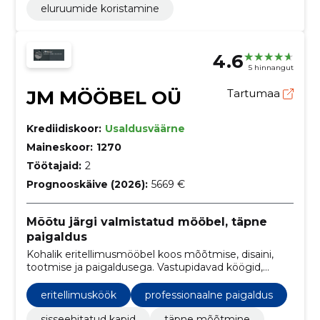
eluruumide koristamine
4.6
5 hinnangut
JM MÖÖBEL OÜ
Tartumaa
Krediidiskoor:
Usaldusväärne
Maineskoor:
1270
Töötajaid:
2
Prognooskäive (2026):
5669 €
Mõõtu järgi valmistatud mööbel, täpne
paigaldus
Kohalik eritellimusmööbel koos mõõtmise, disaini,
tootmise ja paigaldusega. Vastupidavad köögid,
garderoobid ja kapid, mis sobivad ruumi ja
kasutusega.
eritellimusköök
professionaalne paigaldus
sisseehitatud kapid
täpne mõõtmine