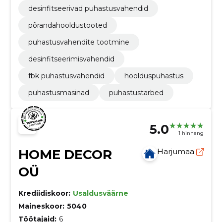
desinfitseerivad puhastusvahendid
põrandahooldustooted
puhastusvahendite tootmine
desinfitseerimisvahendid
fbk puhastusvahendid
hoolduspuhastus
puhastusmasinad
puhastustarbed
5.0
1 hinnang
HOME DECOR
Harjumaa
OÜ
Krediidiskoor:
Usaldusväärne
Maineskoor:
5040
Töötajaid:
6