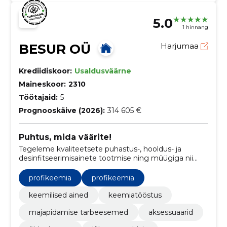
5.0
1 hinnang
BESUR OÜ
Harjumaa
Krediidiskoor:
Usaldusväärne
Maineskoor:
2310
Töötajaid:
5
Prognooskäive (2026):
314 605 €
Puhtus, mida väärite!
Tegeleme kvaliteetsete puhastus-, hooldus- ja
desinfitseerimisainete tootmise ning müügiga nii
professionaalseks kui ka koduseks kasutamiseks.
profikeemia
profikeemia
keemilised ained
keemiatööstus
majapidamise tarbeesemed
aksessuaarid