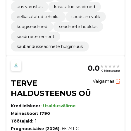
uus varustus
kasutatud seadmed
eelkasutatud tehnika
soodsam valik
köögiseadmed
seadmete hooldus
seadmete remont
kaubandusseadmete hulgimüük
0.0
0 hinnangut
TERVE
Valgamaa
HALDUSTEENUS OÜ
Krediidiskoor:
Usaldusväärne
Maineskoor:
1790
Töötajaid:
1
Prognooskäive (2026):
65 741 €