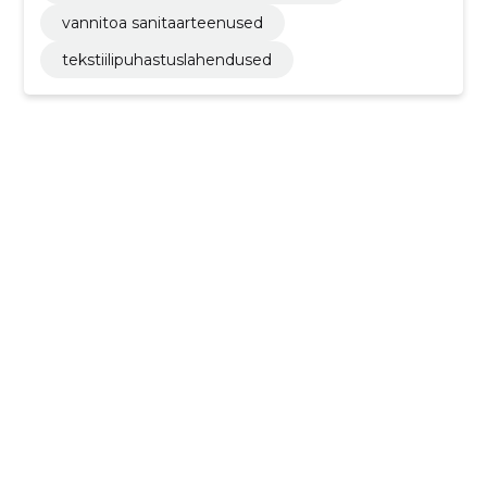
vannitoa sanitaarteenused
tekstiilipuhastuslahendused