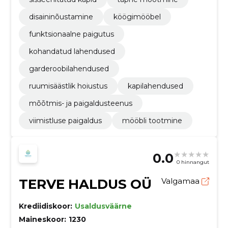
disaininõustamine
köögimööbel
funktsionaalne paigutus
kohandatud lahendused
garderoobilahendused
ruumisäästlik hoiustus
kapilahendused
mõõtmis- ja paigaldusteenus
viimistluse paigaldus
mööbli tootmine
0.0
0 hinnangut
TERVE HALDUS OÜ
Valgamaa
Krediidiskoor:
Usaldusväärne
Maineskoor:
1230