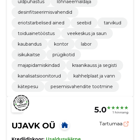
üldpuhastus
lõhnaeemaldaja
desinfitseerimisvahendid
eriotstarbelised ained
seebid
tarvikud
toiduainetööstus
veekeskus ja saun
kaubandus
kontor
labor
isikukaitse
prügikotid
majapidamiskindad
kraanikauss ja segisti
kanalisatsioonitorud
kahhelplaat ja vann
kätepesu
pesemisvahendite tootmine
5.0
1 hinnang
UJAVK OÜ
Tartumaa
Krediidiskoor:
Usaldusväärne