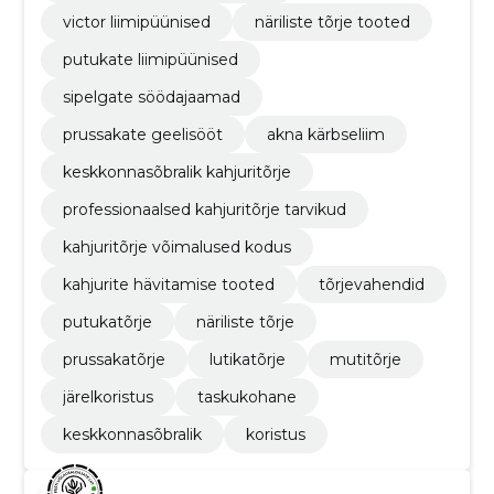
victor liimipüünised
näriliste tõrje tooted
putukate liimipüünised
sipelgate söödajaamad
prussakate geelisööt
akna kärbseliim
keskkonnasõbralik kahjuritõrje
professionaalsed kahjuritõrje tarvikud
kahjuritõrje võimalused kodus
kahjurite hävitamise tooted
tõrjevahendid
putukatõrje
näriliste tõrje
prussakatõrje
lutikatõrje
mutitõrje
järelkoristus
taskukohane
keskkonnasõbralik
koristus