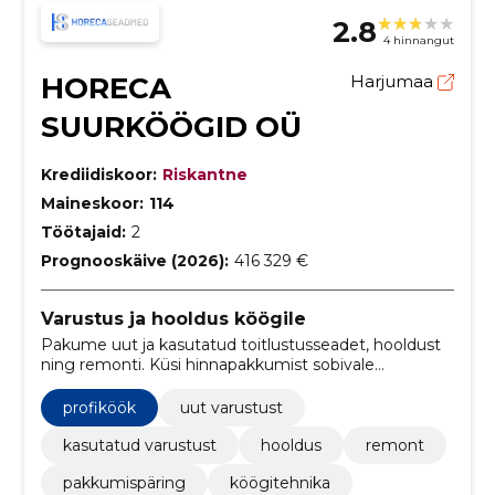
2.8
4 hinnangut
HORECA
Harjumaa
SUURKÖÖGID OÜ
Krediidiskoor:
Riskantne
Maineskoor:
114
Töötajaid:
2
Prognooskäive (2026):
416 329 €
Varustus ja hooldus köögile
Pakume uut ja kasutatud toitlustusseadet, hooldust
ning remonti. Küsi hinnapakkumist sobivale
lahendusele.
profiköök
uut varustust
kasutatud varustust
hooldus
remont
pakkumispäring
köögitehnika