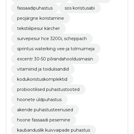
fassaadipuhastus
sos koristusabi
peojärgne koristamine
tekstiilipesur kärcher
survepesur hce 3200i, scheppach
sprintus waterking vee-ja tolmuimeja
excentr 30-50 põrandahooldusmasin
vitamiinid ja toidulisandid
kodukoristuskomplektid
probiootilised puhastustooted
hoonete üldpuhastus
akende puhastusteenused
hoone fassaadi pesemine
kaubanduslik kuivvaipade puhastus