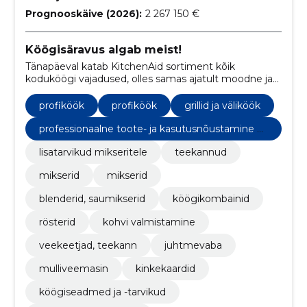
Prognooskäive (2026):
2 267 150 €
Köögisäravus algab meist!
Tänapäeval katab KitchenAid sortiment kõik
koduköögi vajadused, olles samas ajatult moodne ja
funktsionaalne disainielement Teie köögis.
profiköök
profiköök
grillid ja väliköök
professionaalne toote- ja kasutusnõustamine ki
tchenaid’i ja dualit’i seadmetele
lisatarvikud mikseritele
teekannud
mikserid
mikserid
blenderid, saumikserid
köögikombainid
rösterid
kohvi valmistamine
veekeetjad, teekann
juhtmevaba
mulliveemasin
kinkekaardid
köögiseadmed ja -tarvikud