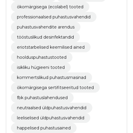
ökomärgisega (ecolabel) tooted
professionaalsed puhastusvahendid
puhastusvahendite arendus
tööstuslikud desinfektandid
eriotstarbelised keemilised ained
hoolduspuhastustooted
isikliku hügieeni tooted
kommertslikud puhastusmasinad
ökomärgisega sertifitseeritud tooted
fbk puhastuslahendused
neutraalsed üldpuhastusvahendid
leeliselised üldpuhastusvahendid
happelised puhastusained