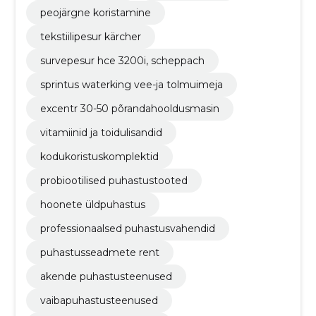
peojärgne koristamine
tekstiilipesur kärcher
survepesur hce 3200i, scheppach
sprintus waterking vee-ja tolmuimeja
excentr 30-50 põrandahooldusmasin
vitamiinid ja toidulisandid
kodukoristuskomplektid
probiootilised puhastustooted
hoonete üldpuhastus
professionaalsed puhastusvahendid
puhastusseadmete rent
akende puhastusteenused
vaibapuhastusteenused