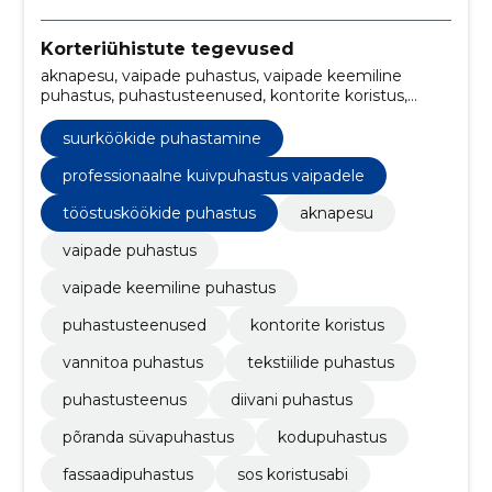
Korteriühistute tegevused
aknapesu, vaipade puhastus, vaipade keemiline
puhastus, puhastusteenused, kontorite koristus,
vannitoa puhastus, tekstiilide puhastus,
puhastusteenus, diivani puhastus, põranda
suurköökide puhastamine
süvapuhastus
professionaalne kuivpuhastus vaipadele
tööstusköökide puhastus
aknapesu
vaipade puhastus
vaipade keemiline puhastus
puhastusteenused
kontorite koristus
vannitoa puhastus
tekstiilide puhastus
puhastusteenus
diivani puhastus
põranda süvapuhastus
kodupuhastus
fassaadipuhastus
sos koristusabi