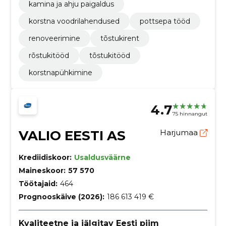
kamina ja ahju paigaldus
korstna voodrilahendused
pottsepa tööd
renoveerimine
tõstukirent
rõstukitööd
tõstukitööd
korstnapühkimine
4.7
75 hinnangut
VALIO EESTI AS
Harjumaa
Krediidiskoor:
Usaldusväärne
Maineskoor:
57 570
Töötajaid:
464
Prognooskäive (2026):
186 613 419 €
Kvaliteetne ja jälgitav Eesti piim