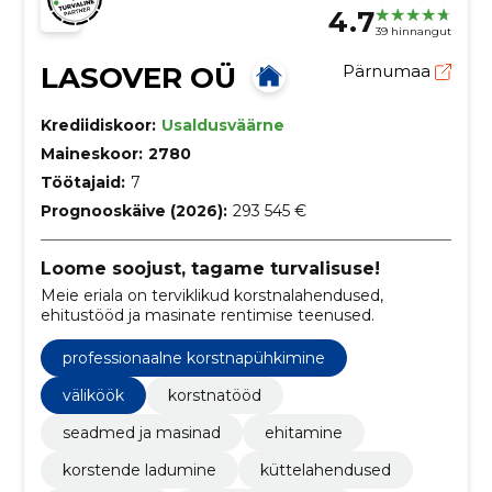
4.7
39 hinnangut
LASOVER OÜ
Pärnumaa
Krediidiskoor:
Usaldusväärne
Maineskoor:
2780
Töötajaid:
7
Prognooskäive (2026):
293 545 €
Loome soojust, tagame turvalisuse!
Meie eriala on terviklikud korstnalahendused,
ehitustööd ja masinate rentimise teenused.
professionaalne korstnapühkimine
väliköök
korstnatööd
seadmed ja masinad
ehitamine
korstende ladumine
küttelahendused