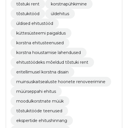
tõstuki rent
korstnapühkimine
tõstukitööd
üldehitus
üldised ehitustööd
küttesüsteemi paigaldus
korstna ehitusteenused
korstna hoiustamise lahendused
ehitustöödeks mõeldud tõstuki rent
eritellimusel korstna disain
muinsuskaitsealuste hoonete renoveerimine
müürseppahi ehitus
moodulkorstnate müük
tõstukitööde teenused
ekspertide ehitushinnang