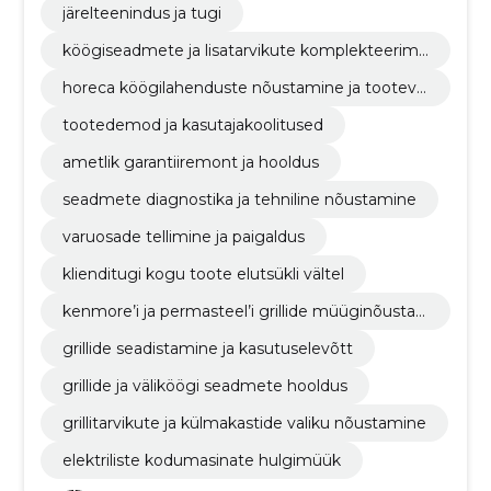
järelteenindus ja tugi
köögiseadmete ja lisatarvikute komplekteerimi
ne vastavalt kliendi vajadustele
horeca köögilahenduste nõustamine ja tooteval
ik
tootedemod ja kasutajakoolitused
ametlik garantiiremont ja hooldus
seadmete diagnostika ja tehniline nõustamine
varuosade tellimine ja paigaldus
klienditugi kogu toote elutsükli vältel
kenmore’i ja permasteel’i grillide müüginõusta
mine
grillide seadistamine ja kasutuselevõtt
grillide ja väliköögi seadmete hooldus
grillitarvikute ja külmakastide valiku nõustamine
elektriliste kodumasinate hulgimüük