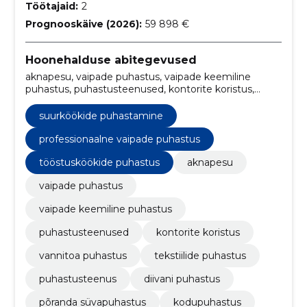
Töötajaid:
2
Prognooskäive (2026):
59 898 €
Hoonehalduse abitegevused
aknapesu, vaipade puhastus, vaipade keemiline
puhastus, puhastusteenused, kontorite koristus,
vannitoa puhastus, tekstiilide puhastus,
puhastusteenus, diivani puhastus, põranda
suurköökide puhastamine
süvapuhastus
professionaalne vaipade puhastus
tööstusköökide puhastus
aknapesu
vaipade puhastus
vaipade keemiline puhastus
puhastusteenused
kontorite koristus
vannitoa puhastus
tekstiilide puhastus
puhastusteenus
diivani puhastus
põranda süvapuhastus
kodupuhastus