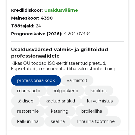
Krediidiskoor:
Usaldusväärne
Maineskoor:
4390
Töötajaid:
24
Prognooskäive (2026):
4 204 073 €
Usaldusväärsed valmis- ja grilltoidud
professionaalidele
Kikas OÜ toodab ISO-sertifitseeritud praetud,
küpsetatud ja marineeritud liha valmistooteid ning
pakub hulgipakendeid ja erilahendusi HoReCa-le ja
jaekaubandusele, tagades stabiilse tarne ja
professionaalköök
valmistoit
toidukindluse.
marinaadid
hulgipakend
koolitoit
täidised
kaetud-snäkid
kiirvalmistus
restoranile
kateringi
broileriliha
kalkuniliha
sealiha
linnuliha tootmine