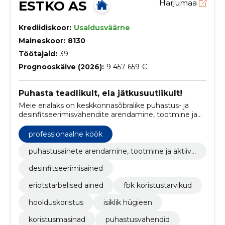
ESTKO AS
Harjumaa
Krediidiskoor:
Usaldusväärne
Maineskoor:
8130
Töötajaid:
39
Prognooskäive (2026):
9 457 659 €
Puhasta teadlikult, ela jätkusuutlikult!
Meie erialaks on keskkonnasõbralike puhastus- ja
desinfitseerimisvahendite arendamine, tootmine ja
müük.
professionaalne köök
puhastusainete arendamine, tootmine ja aktiivn
e müük
desinfitseerimisained
eriotstarbelised ained
fbk koristustarvikud
hoolduskoristus
isiklik hügieen
koristusmasinad
puhastusvahendid