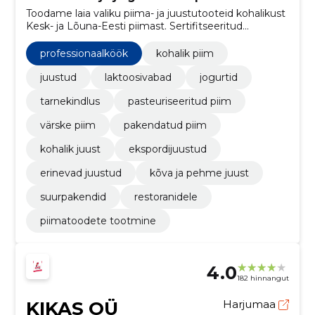
Toodame laia valiku piima- ja juustutooteid kohalikust
Kesk- ja Lõuna-Eesti piimast. Sertifitseeritud
kvaliteet, jälgitavus ja keskkonnasõbralikkus
tarbijatele, kauplustele ja toitlustusele.
professionaalköök
kohalik piim
juustud
laktoosivabad
jogurtid
tarnekindlus
pasteuriseeritud piim
värske piim
pakendatud piim
kohalik juust
ekspordijuustud
erinevad juustud
kõva ja pehme juust
suurpakendid
restoranidele
piimatoodete tootmine
4.0
182 hinnangut
KIKAS OÜ
Harjumaa