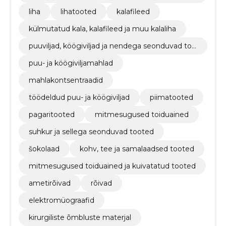
ed
liha
lihatooted
kalafileed
külmutatud kala, kalafileed ja muu kalaliha
puuviljad, köögiviljad ja nendega seonduvad too
ted
puu- ja köögiviljamahlad
mahlakontsentraadid
töödeldud puu- ja köögiviljad
piimatooted
pagaritooted
mitmesugused toiduained
suhkur ja sellega seonduvad tooted
šokolaad
kohv, tee ja samalaadsed tooted
mitmesugused toiduained ja kuivatatud tooted
ametirõivad
rõivad
elektromüograafid
kirurgiliste õmbluste materjal