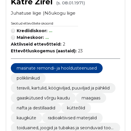
Katre Zirel
(s. 08.01.1971)
Juhatuse liige
Nõukogu liige
Seotud ettevõtete skoorid
Krediidiskoor:
...
Maineskoor:
...
Aktiivseid ettevõtteid:
2
Ettevõtluskogemus (aastaid):
23
masinate remondi- ja hooldusteenused
polikliinikud
teravili, kartulid, köögiviljad, puuviljad ja pähklid
gaaskütused võrgu kaudu
maagaas
nafta ja destillaadid
kütteõlid
kaugküte
radioaktiivsed materjalid
toiduained, joogid ja tubakas ja seonduvad toot