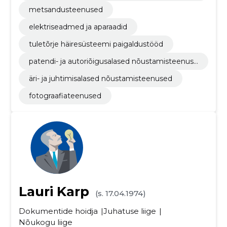
mine
metsandusteenused
elektriseadmed ja aparaadid
tuletõrje häiresüsteemi paigaldustööd
patendi- ja autoriõigusalased nõustamisteenuse
d
äri- ja juhtimisalased nõustamisteenused
fotograafiateenused
Lauri Karp
(s. 17.04.1974)
Dokumentide hoidja
Juhatuse liige
Nõukogu liige