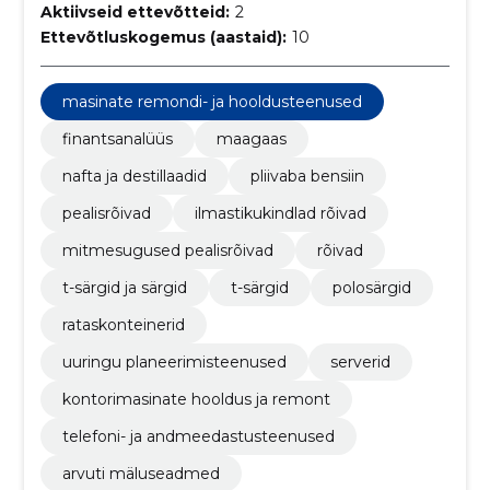
Aktiivseid ettevõtteid:
2
Ettevõtluskogemus (aastaid):
10
masinate remondi- ja hooldusteenused
finantsanalüüs
maagaas
nafta ja destillaadid
pliivaba bensiin
pealisrõivad
ilmastikukindlad rõivad
mitmesugused pealisrõivad
rõivad
t-särgid ja särgid
t-särgid
polosärgid
rataskonteinerid
uuringu planeerimisteenused
serverid
kontorimasinate hooldus ja remont
telefoni- ja andmeedastusteenused
arvuti mäluseadmed