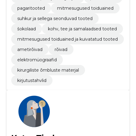
pagaritooted
mitmesugused toiduained
suhkur ja sellega seonduvad tooted
šokolaad
kohv, tee ja samalaadsed tooted
mitmesugused toiduained ja kuivatatud tooted
ametirõivad
rõivad
elektromüograafid
kirurgiliste õmbluste materjal
kirjutustahvlid