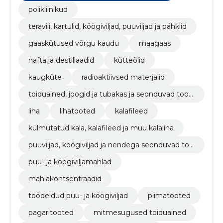
polikliinikud
teravili, kartulid, köögiviljad, puuviljad ja pähklid
gaaskütused võrgu kaudu
maagaas
nafta ja destillaadid
kütteõlid
kaugküte
radioaktiivsed materjalid
toiduained, joogid ja tubakas ja seonduvad toot
ed
liha
lihatooted
kalafileed
külmutatud kala, kalafileed ja muu kalaliha
puuviljad, köögiviljad ja nendega seonduvad too
ted
puu- ja köögiviljamahlad
mahlakontsentraadid
töödeldud puu- ja köögiviljad
piimatooted
pagaritooted
mitmesugused toiduained