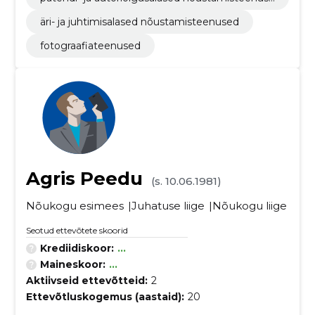
d
äri- ja juhtimisalased nõustamisteenused
fotograafiateenused
Agris Peedu
(s. 10.06.1981)
Nõukogu esimees
Juhatuse liige
Nõukogu liige
Seotud ettevõtete skoorid
Krediidiskoor:
...
Maineskoor:
...
Aktiivseid ettevõtteid:
2
Ettevõtluskogemus (aastaid):
20