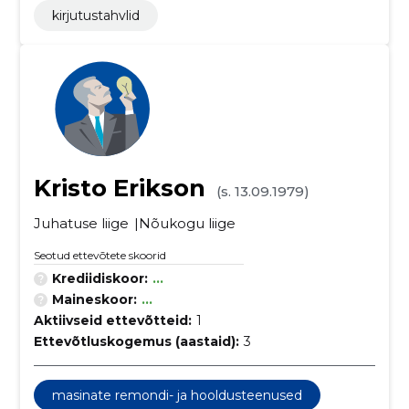
kirjutustahvlid
Kristo Erikson
(s. 13.09.1979)
Juhatuse liige
Nõukogu liige
Seotud ettevõtete skoorid
Krediidiskoor:
...
Maineskoor:
...
Aktiivseid ettevõtteid:
1
Ettevõtluskogemus (aastaid):
3
masinate remondi- ja hooldusteenused