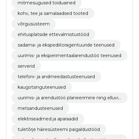
mitmesugused toiduained
kohv, tee ja samalaadsed tooted
võrgusüsteem
ehitusplatside ettevalmistustööd
sadama- ja ekspediitoragentuuride teenused
uurimis- ja eksperimentaalarendustöö teenused
serverid
telefoni- ja andmeedastusteenused
kaugotsinguteenused
uurimis- ja arendustöö planeerimine ning elluvii
mine
metsandusteenused
elektriseadmed ja aparaadid
tuletõrje häiresüsteemi paigaldustööd