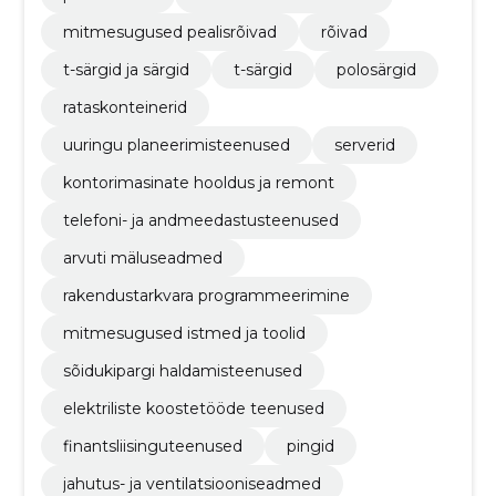
mitmesugused pealisrõivad
rõivad
t-särgid ja särgid
t-särgid
polosärgid
rataskonteinerid
uuringu planeerimisteenused
serverid
kontorimasinate hooldus ja remont
telefoni- ja andmeedastusteenused
arvuti mäluseadmed
rakendustarkvara programmeerimine
mitmesugused istmed ja toolid
sõidukipargi haldamisteenused
elektriliste koostetööde teenused
finantsliisinguteenused
pingid
jahutus- ja ventilatsiooniseadmed