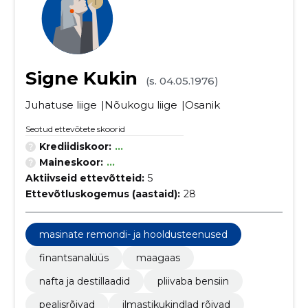
Signe Kukin
(s. 04.05.1976)
Juhatuse liige
Nõukogu liige
Osanik
Seotud ettevõtete skoorid
Krediidiskoor:
...
Maineskoor:
...
Aktiivseid ettevõtteid:
5
Ettevõtluskogemus (aastaid):
28
masinate remondi- ja hooldusteenused
finantsanalüüs
maagaas
nafta ja destillaadid
pliivaba bensiin
pealisrõivad
ilmastikukindlad rõivad