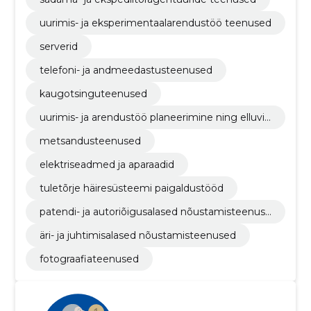
uurimis- ja eksperimentaalarendustöö teenused
serverid
telefoni- ja andmeedastusteenused
kaugotsinguteenused
uurimis- ja arendustöö planeerimine ning elluvii
mine
metsandusteenused
elektriseadmed ja aparaadid
tuletõrje häiresüsteemi paigaldustööd
patendi- ja autoriõigusalased nõustamisteenuse
d
äri- ja juhtimisalased nõustamisteenused
fotograafiateenused