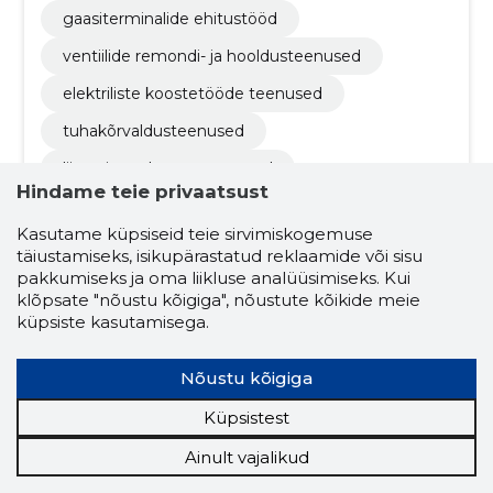
gaasiterminalide ehitustööd
ventiilide remondi- ja hooldusteenused
elektriliste koostetööde teenused
tuhakõrvaldusteenused
liivaprits-puhastusteenused
Hindame teie privaatsust
veetöötluskemikaalid
Kasutame küpsiseid teie sirvimiskogemuse
mõõteseadmete paigaldusteenused
täiustamiseks, isikupärastatud reklaamide või sisu
pakkumiseks ja oma liikluse analüüsimiseks. Kui
arhitektuuri-, insener-tehnilise projekteerimise ja
klõpsate "nõustu kõigiga", nõustute kõikide meie
maamõõtmisteenused
heitmekogumiskaevude või settekaevude tühj
küpsiste kasutamisega.
endamisteenused
kompressorite remondi- ja hooldusteenused
Nõustu kõigiga
termopaarid
elevaatorid ja konveierid
Küpsistest
Ainult vajalikud