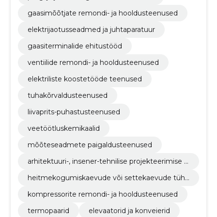
gaasimõõtjate remondi- ja hooldusteenused
elektrijaotusseadmed ja juhtaparatuur
gaasiterminalide ehitustööd
ventiilide remondi- ja hooldusteenused
elektriliste koostetööde teenused
tuhakõrvaldusteenused
liivaprits-puhastusteenused
veetöötluskemikaalid
mõõteseadmete paigaldusteenused
arhitektuuri-, insener-tehnilise projekteerimise ja
maamõõtmisteenused
heitmekogumiskaevude või settekaevude tühj
endamisteenused
kompressorite remondi- ja hooldusteenused
termopaarid
elevaatorid ja konveierid