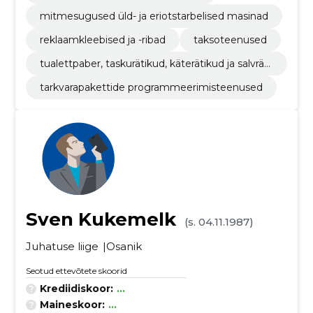
mitmesugused üld- ja eriotstarbelised masinad
reklaamkleebised ja -ribad
taksoteenused
tualettpaber, taskurätikud, käterätikud ja salvräti
kud
tarkvarapakettide programmeerimisteenused
Sven Kukemelk
(s. 04.11.1987)
Juhatuse liige
Osanik
Seotud ettevõtete skoorid
Krediidiskoor:
...
Maineskoor:
...