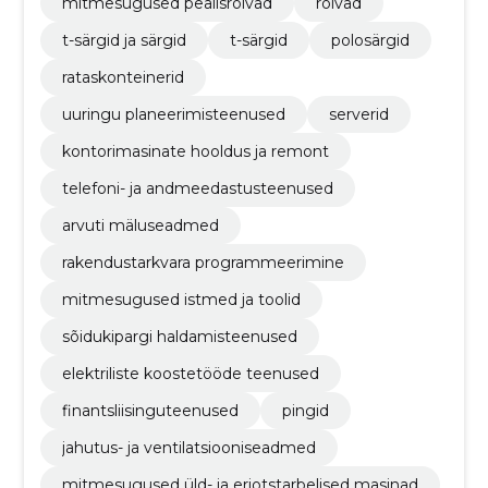
mitmesugused pealisrõivad
rõivad
t-särgid ja särgid
t-särgid
polosärgid
rataskonteinerid
uuringu planeerimisteenused
serverid
kontorimasinate hooldus ja remont
telefoni- ja andmeedastusteenused
arvuti mäluseadmed
rakendustarkvara programmeerimine
mitmesugused istmed ja toolid
sõidukipargi haldamisteenused
elektriliste koostetööde teenused
finantsliisinguteenused
pingid
jahutus- ja ventilatsiooniseadmed
mitmesugused üld- ja eriotstarbelised masinad