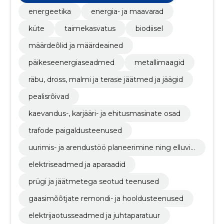
energeetika
energia- ja maavarad
küte
taimekasvatus
biodiisel
määrdeõlid ja määrdeained
päikeseenergiaseadmed
metallimaagid
räbu, dross, malmi ja terase jäätmed ja jäägid
pealisrõivad
kaevandus-, karjääri- ja ehitusmasinate osad
trafode paigaldusteenused
uurimis- ja arendustöö planeerimine ning elluvii
mine
elektriseadmed ja aparaadid
prügi ja jäätmetega seotud teenused
gaasimõõtjate remondi- ja hooldusteenused
elektrijaotusseadmed ja juhtaparatuur