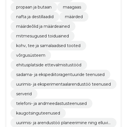
propaan ja butaan
maagaas
nafta ja destillaadid
määrded
määrdeõlid ja määrdeained
mitmesugused toiduained
kohv, tee ja samalaadsed tooted
võrgusüsteem
ehitusplatside ettevalmistustööd
sadama- ja ekspediitoragentuuride teenused
uurimis- ja eksperimentaalarendustöö teenused
serverid
telefoni- ja andmeedastusteenused
kaugotsinguteenused
uurimis- ja arendustöö planeerimine ning elluvii