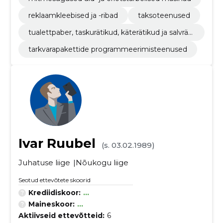
reklaamkleebised ja -ribad
taksoteenused
tualettpaber, taskurätikud, käterätikud ja salvräti
kud
tarkvarapakettide programmeerimisteenused
Ivar Ruubel
(s. 03.02.1989)
Juhatuse liige
Nõukogu liige
Seotud ettevõtete skoorid
Krediidiskoor:
...
Maineskoor:
...
Aktiivseid ettevõtteid:
6