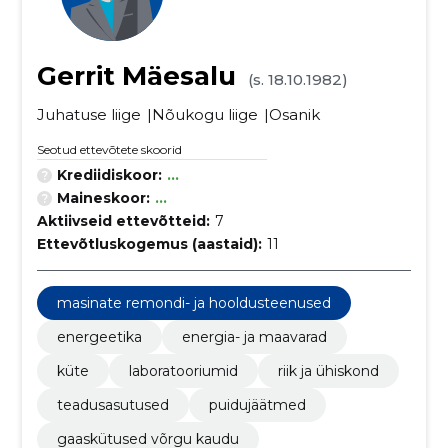
Gerrit Mäesalu
(s. 18.10.1982)
Juhatuse liige
Nõukogu liige
Osanik
Seotud ettevõtete skoorid
Krediidiskoor:
...
Maineskoor:
...
Aktiivseid ettevõtteid:
7
Ettevõtluskogemus (aastaid):
11
masinate remondi- ja hooldusteenused
energeetika
energia- ja maavarad
küte
laboratooriumid
riik ja ühiskond
teadusasutused
puidujäätmed
gaaskütused võrgu kaudu