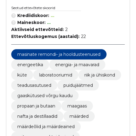
Seotud ettevõtete skoorid
Krediidiskoor:
...
Maineskoor:
...
Aktiivseid ettevõtteid:
2
Ettevõtluskogemus (aastaid):
22
masinate remondi- ja hooldusteenused
energeetika
energia- ja maavarad
küte
laboratooriumid
riik ja ühiskond
teadusasutused
puidujäätmed
gaaskütused võrgu kaudu
propaan ja butaan
maagaas
nafta ja destillaadid
määrded
määrdeõlid ja määrdeained