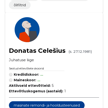
õlifiltrid
Donatas Celešius
(s. 27.12.1981)
Juhatuse liige
Seotud ettevõtete skoorid
Krediidiskoor:
...
Maineskoor:
...
Aktiivseid ettevõtteid:
5
Ettevõtluskogemus (aastaid):
1
masinate remondi- ja hooldusteenused