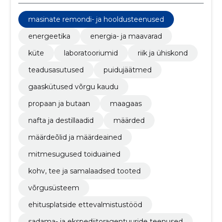
masinate remondi- ja hooldusteenused
energeetika
energia- ja maavarad
küte
laboratooriumid
riik ja ühiskond
teadusasutused
puidujäätmed
gaaskütused võrgu kaudu
propaan ja butaan
maagaas
nafta ja destillaadid
määrded
määrdeõlid ja määrdeained
mitmesugused toiduained
kohv, tee ja samalaadsed tooted
võrgusüsteem
ehitusplatside ettevalmistustööd
sadama- ja ekspediitoragentuuride teenused