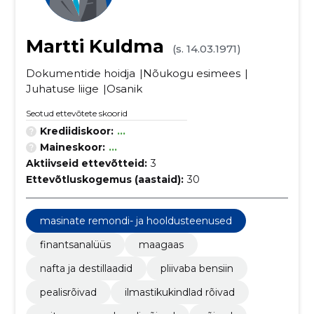
Martti Kuldma
(s. 14.03.1971)
Dokumentide hoidja
Nõukogu esimees
Juhatuse liige
Osanik
Seotud ettevõtete skoorid
Krediidiskoor:
...
Maineskoor:
...
Aktiivseid ettevõtteid:
3
Ettevõtluskogemus (aastaid):
30
masinate remondi- ja hooldusteenused
finantsanalüüs
maagaas
nafta ja destillaadid
pliivaba bensiin
pealisrõivad
ilmastikukindlad rõivad