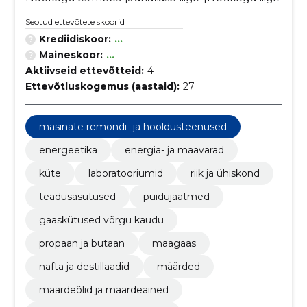
Seotud ettevõtete skoorid
Krediidiskoor:
...
Maineskoor:
...
Aktiivseid ettevõtteid:
4
Ettevõtluskogemus (aastaid):
27
masinate remondi- ja hooldusteenused
energeetika
energia- ja maavarad
küte
laboratooriumid
riik ja ühiskond
teadusasutused
puidujäätmed
gaaskütused võrgu kaudu
propaan ja butaan
maagaas
nafta ja destillaadid
määrded
määrdeõlid ja määrdeained