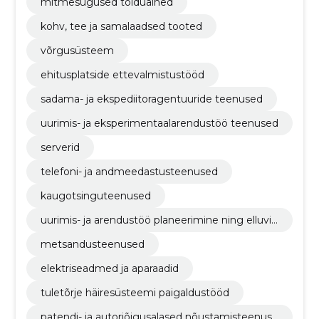
mitmesugused toiduained
kohv, tee ja samalaadsed tooted
võrgusüsteem
ehitusplatside ettevalmistustööd
sadama- ja ekspediitoragentuuride teenused
uurimis- ja eksperimentaalarendustöö teenused
serverid
telefoni- ja andmeedastusteenused
kaugotsinguteenused
uurimis- ja arendustöö planeerimine ning elluvii
mine
metsandusteenused
elektriseadmed ja aparaadid
tuletõrje häiresüsteemi paigaldustööd
patendi- ja autoriõigusalased nõustamisteenuse