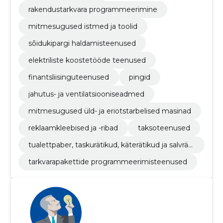
rakendustarkvara programmeerimine
mitmesugused istmed ja toolid
sõidukipargi haldamisteenused
elektriliste koostetööde teenused
finantsliisinguteenused
pingid
jahutus- ja ventilatsiooniseadmed
mitmesugused üld- ja eriotstarbelised masinad
reklaamkleebised ja -ribad
taksoteenused
tualettpaber, taskurätikud, käterätikud ja salvräti
kud
tarkvarapakettide programmeerimisteenused