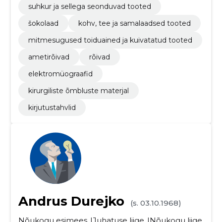
suhkur ja sellega seonduvad tooted
šokolaad
kohv, tee ja samalaadsed tooted
mitmesugused toiduained ja kuivatatud tooted
ametirõivad
rõivad
elektromüograafid
kirurgiliste õmbluste materjal
kirjutustahvlid
Andrus Durejko
(s. 03.10.1968)
Nõukogu esimees
Juhatuse liige
Nõukogu liige