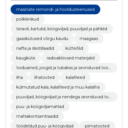
masinate remondi- ja hooldusteenused
polikliinikud
teravili, kartulid, köögiviljad, puuviljad ja pähklid
gaaskütused võrgu kaudu
maagaas
nafta ja destillaadid
kütteõlid
kaugküte
radioaktiivsed materjalid
toiduained, joogid ja tubakas ja seonduvad toot
ed
liha
lihatooted
kalafileed
külmutatud kala, kalafileed ja muu kalaliha
puuviljad, köögiviljad ja nendega seonduvad too
ted
puu- ja köögiviljamahlad
mahlakontsentraadid
töödeldud puu- ja köögiviljad
piimatooted