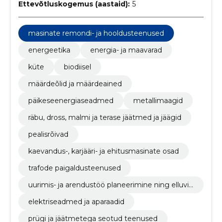
Ettevõtluskogemus (aastaid):
5
masinate remondi- ja hooldusteenused
energeetika
energia- ja maavarad
küte
biodiisel
määrdeõlid ja määrdeained
päikeseenergiaseadmed
metallimaagid
räbu, dross, malmi ja terase jäätmed ja jäägid
pealisrõivad
kaevandus-, karjääri- ja ehitusmasinate osad
trafode paigaldusteenused
uurimis- ja arendustöö planeerimine ning elluvii
mine
elektriseadmed ja aparaadid
prügi ja jäätmetega seotud teenused