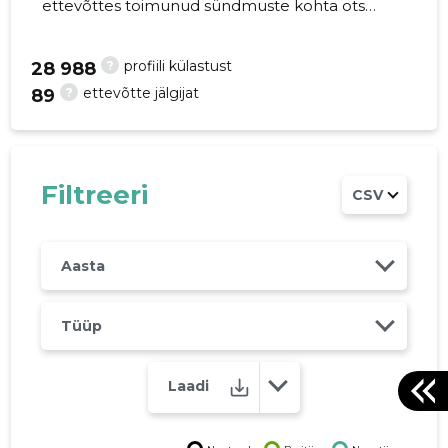
ettevõttes toimunud sündmuste kohta otse
oma mobiili, veebi või emailile. Õiged otsused
õigel ajal!
?
profiili külastust
28 988
?
ettevõtte jälgijat
89
81
Filtreeri
CSV
Aasta
Tüüp
Laadi