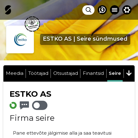
ESTKO AS | Seire sündmused
Meedia
Töötajad
Otsustajad
Finantsid
Seire
ESTKO AS
Firma seire
Pane ettevõte jälgimise alla ja saa teavitusi