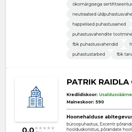
ökomärgisega sertifitseeritu
neutraalsed üldpuhastusvah
happelised puhastusained
puhastusvahendite tootmin
fbk puhastusvahendid
h
puhastustarbed
fbk tar
PATRIK RAIDLA
Krediidiskoor:
Usaldusväärne
Maineskoor:
590
Hoonehalduse abitegevu
büroopuhastus, Excentr põran
0.0
hoolduskoristus, põrandate hool