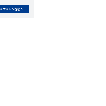
ustu kõigiga
oki laiendus ütleb Sulle, mis
eebilehel Sa parajasti viibid ja
ldusväärne see firma täna on.
 LAIENDUS ALLA
lused
Ettevõttest
Grupist
Kontakt