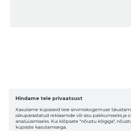
Hindame teie privaatsust
Kasutame küpsiseid teie sirvimiskogemuse täiustami
isikupärastatud reklaamide või sisu pakkumiseks ja o
analüüsimiseks. Kui klõpsate "nõustu kõigiga", nõust
küpsiste kasutamisega.