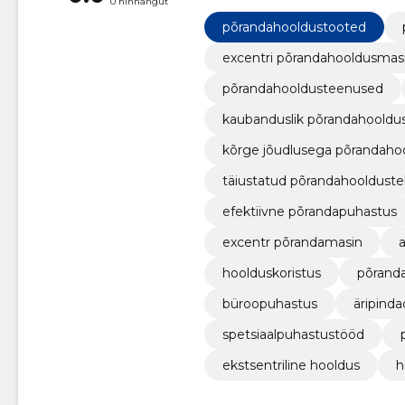
0 hinnangut
Põrandate vahatamine, spetsia
põrandahooldustooted
excentri põrandahooldusmas
põrandahooldusteenused
kaubanduslik põrandahooldu
kõrge jõudlusega põrandaho
täiustatud põrandahooldust
efektiivne põrandapuhastus
excentr põrandamasin
hoolduskoristus
põrand
büroopuhastus
äripind
spetsiaalpuhastustööd
ekstsentriline hooldus
h