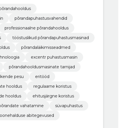
alpuhastustööd
põrandahooldus
in
põrandapuhastusvahendid
professionaalne põrandahooldus
s
tööstuslikud põrandapuhastusmasinad
oldus
põrandaläikimisseadmed
ehnoloogia
excentr puhastusmasin
põrandahooldusmasinate tarnijad
akende pesu
eritööd
ate hooldus
regulaarne koristus
ade hooldus
ehitusjärgne koristus
põrandate vahatamine
süvapuhastus
oonehalduse abitegevused