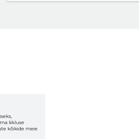
seks,
ma liikluse
ute kõikide meie