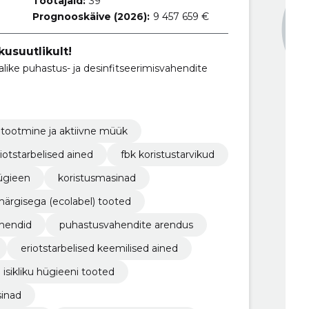
Töötajaid:
39
Prognooskäive (2026):
9 457 659 €
kusuutlikult!
like puhastus- ja desinfitseerimisvahendite
tootmine ja aktiivne müük
iotstarbelised ained
fbk koristustarvikud
hügieen
koristusmasinad
ärgisega (ecolabel) tooted
ahendid
puhastusvahendite arendus
eriotstarbelised keemilised ained
isikliku hügieeni tooted
inad