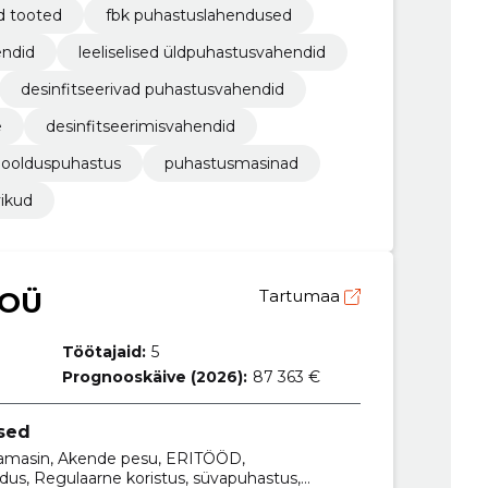
d tooted
fbk puhastuslahendused
endid
leeliselised üldpuhastusvahendid
desinfitseerivad puhastusvahendid
e
desinfitseerimisvahendid
oolduspuhastus
puhastusmasinad
vikud
 OÜ
Tartumaa
Töötajaid:
5
Prognooskäive (2026):
87 363 €
sed
damasin, Akende pesu, ERITÖÖD,
dus, Regulaarne koristus, süvapuhastus,