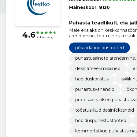
Maineskoor:
8130
Puhasta teadlikult, ela jät
Meie erialaks on keskkonnasõbra
4.6
arendamine, tootmine ja müük.
35 hinnangut
põrandahooldustooted
puhastusainete arendamine, 
desinfitseerimisained
er
hoolduskoristus
isiklik 
puhastusvahendid
ökom
professionaalsed puhastusv
tööstuslikud desinfektandid
hoolduspuhastustooted
kommertslikud puhastusmas