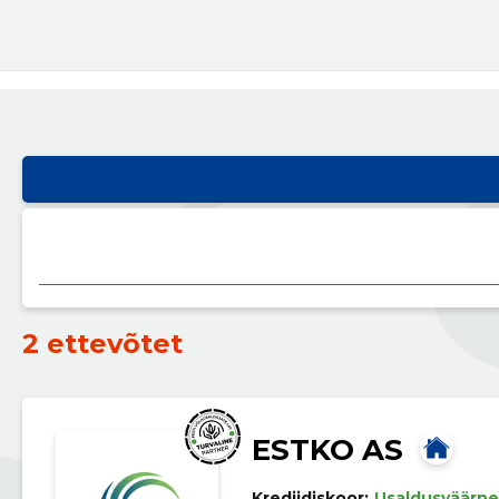
2 ettevõtet
ESTKO AS
Krediidiskoor:
Usaldusväärne