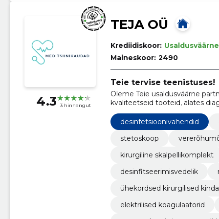
TEJA OÜ
Krediidiskoor:
Usaldusväärne
Maineskoor:
2490
Teie tervise teenistuses!
Oleme Teie usaldusväärne partner
4.3
kvaliteetseid tooteid, alates di
3 hinnangut
tarvikuteni.
desinfetsioonivahendid
stetoskoop
vererõhumõ
kirurgiline skalpellikomplekt
desinfitseerimisvedelik
ühekordsed kirurgilised kind
elektrilised koagulaatorid