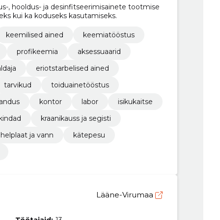
-, hooldus- ja desinfitseerimisainete tootmise
seks kui ka koduseks kasutamiseks.
keemilised ained
keemiatööstus
profikeemia
aksessuaarid
ldaja
eriotstarbelised ained
tarvikud
toiduainetööstus
andus
kontor
labor
isikukaitse
kindad
kraanikauss ja segisti
helplaat ja vann
kätepesu
Lääne-Virumaa
Töötajaid:
13