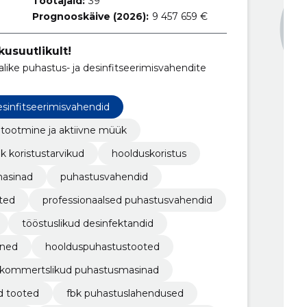
Töötajaid:
39
Prognooskäive (2026):
9 457 659 €
kusuutlikult!
like puhastus- ja desinfitseerimisvahendite
esinfitseerimisvahendid
tootmine ja aktiivne müük
bk koristustarvikud
hoolduskoristus
masinad
puhastusvahendid
ted
professionaalsed puhastusvahendid
tööstuslikud desinfektandid
ined
hoolduspuhastustooted
kommertslikud puhastusmasinad
d tooted
fbk puhastuslahendused