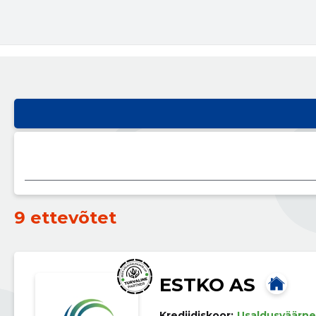
9 ettevõtet
ESTKO AS
Krediidiskoor:
Usaldusväärne