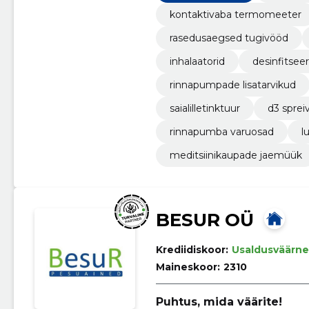
kontaktivaba termomeeter
rasedusaegsed tugivööd
inhalaatorid
desinfitsee
rinnapumpade lisatarvikud
saialilletinktuur
d3 sprei
rinnapumba varuosad
l
meditsiinikaupade jaemüük
BESUR OÜ
Krediidiskoor:
Usaldusväärne
Maineskoor:
2310
Puhtus, mida väärite!