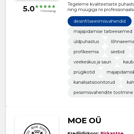
Tegeleme kvaliteetsete puhastus
5.0
ning müügiga nii professionaal
1 hinnang
desinfitseerimisvahendid
majapidamise tarbeesemed
üldpuhastus
lõhnaeema
profikeemia
seebid
veekeskus ja saun
kaub
prügikotid
majapidamis
kanalisatsioonitorud
kah
pesemisvahendite tootmine
MOE OÜ
Krediidiskoor:
Riskantne