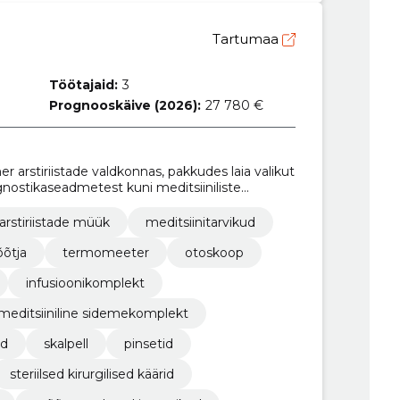
Tartumaa
Töötajaid:
3
Prognooskäive (2026):
27 780 €
 arstiriistade valdkonnas, pakkudes laia valikut
agnostikaseadmetest kuni meditsiiniliste
arstiriistade müük
meditsiinitarvikud
õtja
termomeeter
otoskoop
infusioonikomplekt
meditsiiniline sidemekomplekt
ad
skalpell
pinsetid
steriilsed kirurgilised käärid