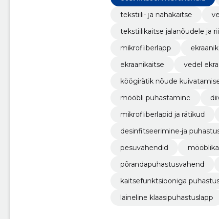
tekstiili- ja nahakaitse
ve
tekstiilikaitse jalanõudele ja r
mikrofiiberlapp
ekraanik
ekraanikaitse
vedel ekra
köögirätik nõude kuivatamis
mööbli puhastamine
di
mikrofiiberlapid ja rätikud
desinfitseerimine-ja puhastu
pesuvahendid
mööblika
põrandapuhastusvahend
kaitsefunktsiooniga puhastu
laineline klaasipuhastuslapp