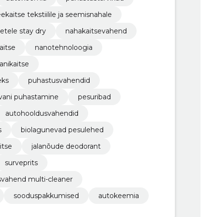
ekaitse tekstiilile ja seemisnahale
iietele stay dry
nahakaitsevahend
aitse
nanotehnoloogia
anikaitse
eks
puhastusvahendid
ivani puhastamine
pesuribad
autohooldusvahendid
s
biolagunevad pesulehed
itse
jalanõude deodorant
surveprits
svahend multi-cleaner
sooduspakkumised
autokeemia