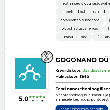
neutraalsed üldpuhastusvah
happelised puhastusained
põrandahooldustooted
fbk puhastusvahendid
h
puhastustarbed
fbk tar
GOGONANO OÜ
Krediidiskoor:
Usaldusväärne
Maineskoor:
3960
Eesti nanotehnoloogilise
Nanotehnoloogilisi puhastus-ja 
5.0
inimesele kes hoolib puhtusest 
41 hinnangut
koduseks kui professionaalseks
desinfitseerimisvahendid