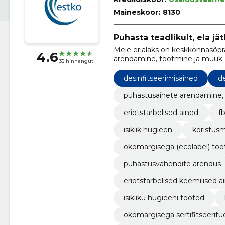
Maineskoor:
8130
Puhasta teadlikult, ela jät
Meie erialaks on keskkonnasõbra
4.6
arendamine, tootmine ja müük.
35 hinnangut
desinfitseerimisained
d
puhastusainete arendamine, 
eriotstarbelised ained
f
isiklik hügieen
koristus
ökomärgisega (ecolabel) too
puhastusvahendite arendus
eriotstarbelised keemilised a
isikliku hügieeni tooted
ökomärgisega sertifitseeritu