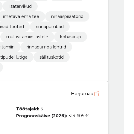
lisatarvikud
imetava ema tee
ninaaspiraatorid
rivad tooted
rinnapumbad
multivitamiin lastele
köhasiirup
vitamiin
rinnapumba lehtrid
utipudel lutiga
säilituskotid
Harjumaa
Töötajaid:
5
Prognooskäive (2026):
314 605 €