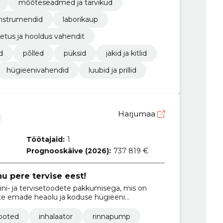
mõõteseadmed ja tarvikud
 instrumendid
laborikaup
etus ja hooldus vahendit
d
põlled
püksid
jakid ja kitlid
hügieenivahendid
luubid ja prillid
Harjumaa
Töötajaid:
1
Prognooskäive (2026):
737 819 €
u pere tervise eest!
ini- ja tervisetoodete pakkumisega, mis on
ate emade heaolu ja koduse hügieeni
tooted
inhalaator
rinnapump