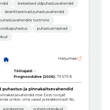
endid
leeliselised üldpuhastusvahendid
desinfitseerivad puhastusvahendid
puhastusvahendite tootmine
oolduspuhastus
puhastusmasinad
vikud
Harjumaa
Töötajaid:
–
Prognooskäive (2026):
79 679 €
d puhastus-ja pinnakaitsevahendid
pinnakaitsevahendid otse Eesti tootjalt
enda ümber, oma varast ja keskkonnast! Nii
 kasutamiseks.
autokeemia
puhastustarvikud