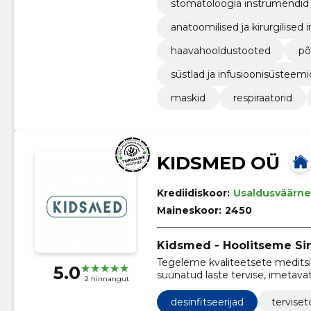
stomatoloogia instrumendid
anatoomilised ja kirurgilised
haavahooldustooted
põ
süstlad ja infusioonisüsteemi
maskid
respiraatorid
KIDSMED OÜ
Krediidiskoor:
Usaldusväärne
Maineskoor:
2450
Kidsmed - Hoolitseme Sin
Tegeleme kvaliteetsete meditsi
5.0
suunatud laste tervise, imetav
2 hinnangut
toetamiseks.
desinfitseerijad
tervise