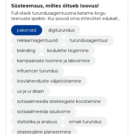
Süsteemsus, milles õitseb loovus!
Full-stack turundusagentuurina katame kogu
teenuste spektri. Kui soovid oma ettevõtet edukalt
turundada, leia meie teenustest just sulle sobivad
ning võta ühendust.
pakendid
digiturundus
reklaamiagentuurid
turundusagentuur
bränding
kodulehe tegemine
kampaaniate loomine ja läbiviimine
influencer turundus
loovlahenduste väljatöötamine
ux ja ui disain
sotsiaalmeedia strateegiate koostamine
sotsiaalmeeida sisuloome
statistika ja analüüs
emaili turundus
strateegiline planeerimine