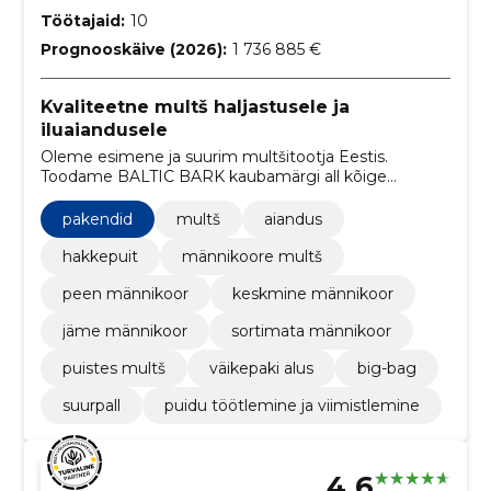
Töötajaid:
10
Prognooskäive (2026):
1 736 885 €
Kvaliteetne multš haljastusele ja
iluaiandusele
Oleme esimene ja suurim multšitootja Eestis.
Toodame BALTIC BARK kaubamärgi all kõige
paremate omadustega orgaanilisi multše - puukoort
ja hakkepuitu
pakendid
multš
aiandus
hakkepuit
männikoore multš
peen männikoor
keskmine männikoor
jäme männikoor
sortimata männikoor
puistes multš
väikepaki alus
big-bag
suurpall
puidu töötlemine ja viimistlemine
4.6