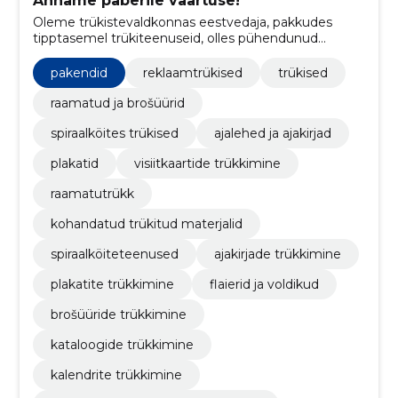
Anname paberile väärtuse!
Oleme trükistevaldkonnas eestvedaja, pakkudes
tipptasemel trükiteenuseid, olles pühendunud
loovusele ja kvaliteedile.
pakendid
reklaamtrükised
trükised
raamatud ja brošüürid
spiraalköites trükised
ajalehed ja ajakirjad
plakatid
visiitkaartide trükkimine
raamatutrükk
kohandatud trükitud materjalid
spiraalköiteteenused
ajakirjade trükkimine
plakatite trükkimine
flaierid ja voldikud
brošüüride trükkimine
kataloogide trükkimine
kalendrite trükkimine