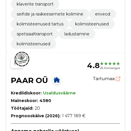
klaverite transport
seifide ja raskeesemete kolimine
eriveod
kolimisteenused tartus
kolimisteenused
spetsiaaltransport
ladustamine
kolimisteenused
4.8
25 hinnangut
PAAR OÜ
Tartumaa
Krediidiskoor:
Usaldusväärne
Maineskoor:
4580
Töötajaid:
20
Prognooskäive (2026):
1 477 189 €