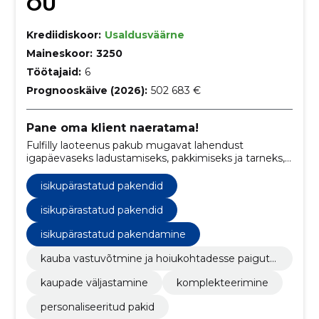
OÜ
Krediidiskoor:
Usaldusväärne
Maineskoor:
3250
Töötajaid:
6
Prognooskäive (2026):
502 683 €
Pane oma klient naeratama!
Fulfilly laoteenus pakub mugavat lahendust
igapäevaseks ladustamiseks, pakkimiseks ja tarneks,
kindlustades kogu kauba ning pakkudes parimaid
tarnehindu, makstes vaid kasutatud teenuse eest.
isikupärastatud pakendid
isikupärastatud pakendid
isikupärastatud pakendamine
kauba vastuvõtmine ja hoiukohtadesse paiguta
mine
kaupade väljastamine
komplekteerimine
personaliseeritud pakid