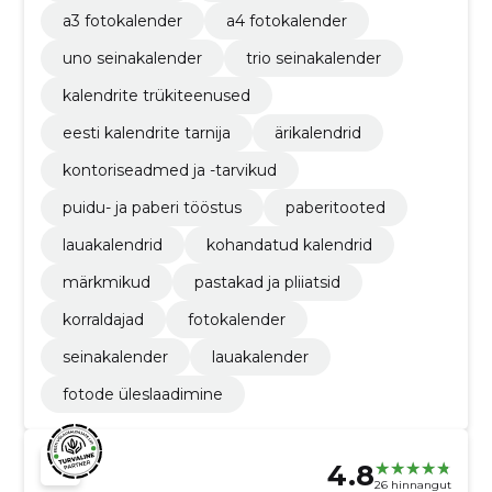
a3 fotokalender
a4 fotokalender
uno seinakalender
trio seinakalender
kalendrite trükiteenused
eesti kalendrite tarnija
ärikalendrid
kontoriseadmed ja -tarvikud
puidu- ja paberi tööstus
paberitooted
lauakalendrid
kohandatud kalendrid
märkmikud
pastakad ja pliiatsid
korraldajad
fotokalender
seinakalender
lauakalender
fotode üleslaadimine
4.8
26 hinnangut