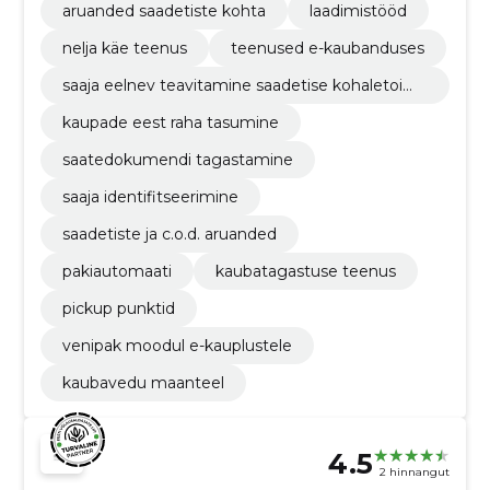
aruanded saadetiste kohta
laadimistööd
nelja käe teenus
teenused e-kaubanduses
saaja eelnev teavitamine saadetise kohaletoim
etamisest
kaupade eest raha tasumine
saatedokumendi tagastamine
saaja identifitseerimine
saadetiste ja c.o.d. aruanded
pakiautomaati
kaubatagastuse teenus
pickup punktid
venipak moodul e-kauplustele
kaubavedu maanteel
4.5
2 hinnangut