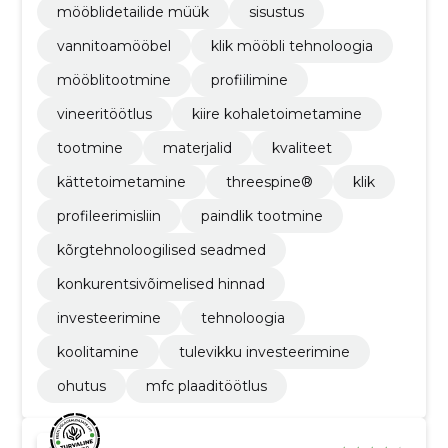
mööblidetailide müük
sisustus
vannitoamööbel
klik mööbli tehnoloogia
mööblitootmine
profiilimine
vineeritöötlus
kiire kohaletoimetamine
tootmine
materjalid
kvaliteet
kättetoimetamine
threespine®
klik
profileerimisliin
paindlik tootmine
kõrgtehnoloogilised seadmed
konkurentsivõimelised hinnad
investeerimine
tehnoloogia
koolitamine
tulevikku investeerimine
ohutus
mfc plaaditöötlus