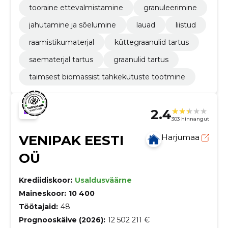
tooraine ettevalmistamine
granuleerimine
jahutamine ja sõelumine
lauad
liistud
raamistikumaterjal
küttegraanulid tartus
saematerjal tartus
graanulid tartus
taimsest biomassist tahkekütuste tootmine
2.4
303 hinnangut
VENIPAK EESTI
Harjumaa
OÜ
Krediidiskoor:
Usaldusväärne
Maineskoor:
10 400
Töötajaid:
48
Prognooskäive (2026):
12 502 211 €