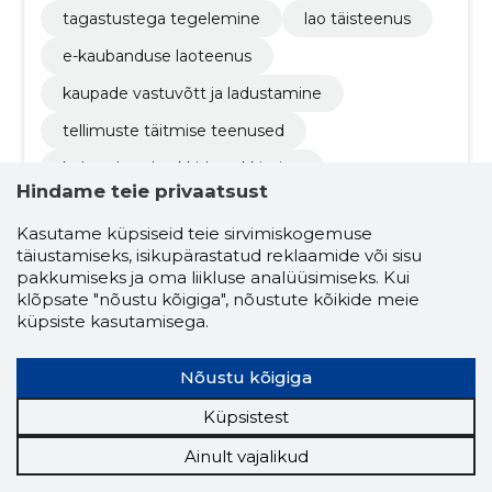
tagastustega tegelemine
lao täisteenus
e-kaubanduse laoteenus
kaupade vastuvõtt ja ladustamine
tellimuste täitmise teenused
kohandatud pakkide pakkimine
Hindame teie privaatsust
toodete komplekteerimise teenused
Kasutame küpsiseid teie sirvimiskogemuse
tagastuste käsitlemine veebipoodidele
täiustamiseks, isikupärastatud reklaamide või sisu
pakkumiseks ja oma liikluse analüüsimiseks. Kui
laohalduse allhange
klõpsate "nõustu kõigiga", nõustute kõikide meie
paindliku ladustamisruumi üürimine
küpsiste kasutamisega.
kaupade turvaline hoidmine
Nõustu kõigiga
tõhusa laotöö korraldamine
Küpsistest
sama päeva saatmise võimekus
Ainult vajalikud
e-kaubanduse platvormi integratsioon