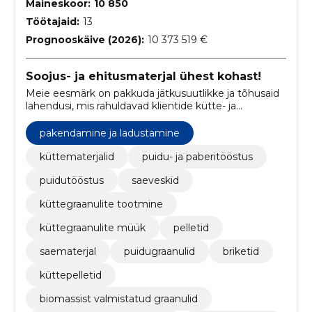
Maineskoor:
10 850
Töötajaid:
13
Prognooskäive (2026):
10 373 519 €
Soojus- ja ehitusmaterjal ühest kohast!
Meie eesmärk on pakkuda jätkusuutlikke ja tõhusaid
lahendusi, mis rahuldavad klientide kütte- ja
ehitusmaterjalide vajadusi.
pakendamine ja ladustamine
küttematerjalid
puidu- ja paberitööstus
puidutööstus
saeveskid
küttegraanulite tootmine
küttegraanulite müük
pelletid
saematerjal
puidugraanulid
briketid
küttepelletid
biomassist valmistatud graanulid