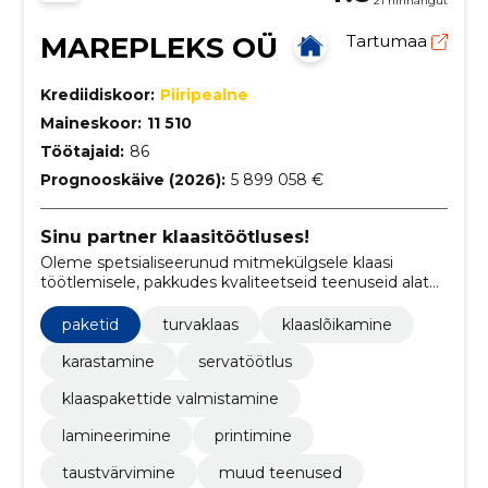
21 hinnangut
MAREPLEKS OÜ
Tartumaa
Krediidiskoor:
Piiripealne
Maineskoor:
11 510
Töötajaid:
86
Prognooskäive (2026):
5 899 058 €
Sinu partner klaasitöötluses!
Oleme spetsialiseerunud mitmekülgsele klaasi
töötlemisele, pakkudes kvaliteetseid teenuseid alates
lõikamisest ja trükkimisest kuni karastamise ja
lamineerimiseni.
paketid
turvaklaas
klaaslõikamine
karastamine
servatöötlus
klaaspakettide valmistamine
lamineerimine
printimine
taustvärvimine
muud teenused