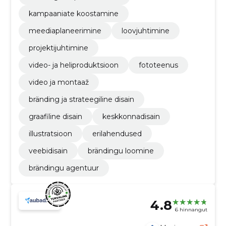
kampaaniate koostamine
meediaplaneerimine
loovjuhtimine
projektijuhtimine
video- ja heliproduktsioon
fototeenus
video ja montaaž
bränding ja strateegiline disain
graafiline disain
keskkonnadisain
illustratsioon
erilahendused
veebidisain
brändingu loomine
brändingu agentuur
4.8
6 hinnangut