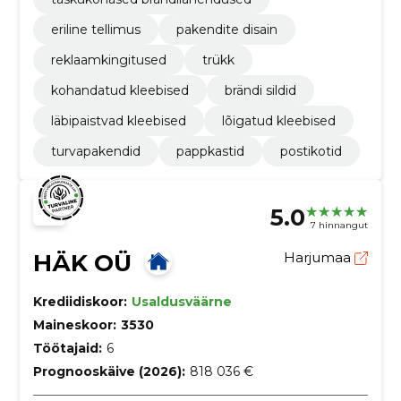
eriline tellimus
pakendite disain
reklaamkingitused
trükk
kohandatud kleebised
brändi sildid
läbipaistvad kleebised
lõigatud kleebised
turvapakendid
pappkastid
postikotid
5.0
7 hinnangut
HÄK OÜ
Harjumaa
Krediidiskoor:
Usaldusväärne
Maineskoor:
3530
Töötajaid:
6
Prognooskäive (2026):
818 036 €