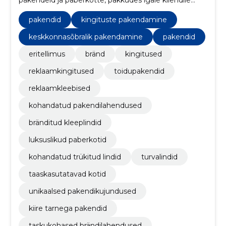
pakendeid ja paberkotte, pakkudes igale kliendile
kohandatud lahendusi vastavalt nende vajadustele.
Loome innovatiivseid disaine ja silmapaistvaid
pakendid
kingituste pakendamine
pakendeid, mis aitavad teie toodetel esile tõusta.
keskkonnasõbralik pakendamine
pakendid
eritellimus
bränd
kingitused
reklaamkingitused
toidupakendid
reklaamkleebised
kohandatud pakendilahendused
bränditud kleeplindid
luksuslikud paberkotid
kohandatud trükitud lindid
turvalindid
taaskasutatavad kotid
unikaalsed pakendikujundused
kiire tarnega pakendid
taskukohased brändilahendused