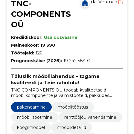
TNC-
Ida-Virumaa
COMPONENTS
OÜ
Krediidiskoor:
Usaldusväärne
Maineskoor:
19 390
Töötajaid:
126
Prognooskäive (2026):
19 242 584 €
Täiuslik mööblilahendus - tagame
kvaliteedi ja Teie rahulolu!
TNC-COMPONENTS OÜ toodab kvaliteetseid
mööblikomponente ja valmistooteid, pakkudes
usaldusväärset tarnet, konkurentsivõimelisi hindu
ning kliendipõhist lähenemist.
pakendamine
mööblitööstus
mööbli tootmine
renttööjõu vahendamine
köögimööbel
mööblidetailid