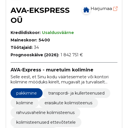
AVA-EKSPRESS
Harjumaa
OÜ
Krediidiskoor:
Usaldusväärne
Maineskoor:
5400
Töötajaid:
34
Prognooskäive (2026):
1 842 751 €
AVA-Express - muretuim kolimine
Selle eest, et Sinu kodu väärtesemete või kontori
kolimine mööduks kiirelt, mugavalt ja turvaliselt
hoolitsevad väljaõppinud kolimisspetsialistid.
pakkimine
transpordi- ja kullerteenused
kolimine
eraisikute kolimisteenus
rahvusvaheline kolimisteenus
kolimisteenused ettevõtetele