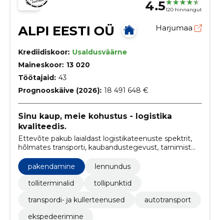
4.5
120 hinnangut
ALPI EESTI OÜ
Harjumaa
Krediidiskoor:
Usaldusväärne
Maineskoor:
13 020
Töötajaid:
43
Prognooskäive (2026):
18 491 648 €
Sinu kaup, meie kohustus - logistika
kvaliteedis.
Ettevõte pakub laialdast logistikateenuste spektrit,
hõlmates transporti, kaubandustegevust, tarnimist
ning tarneplaanide koordineerimist, et tagada sujuv
kaubavahetus igal sammul.
pakendamine
lennundus
tolliterminalid
tollipunktid
transpordi- ja kullerteenused
autotransport
ekspedeerimine