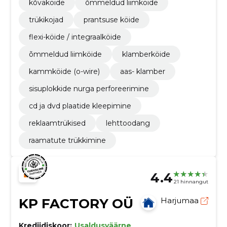
kõvaköide
õmmeldud liimköide
trükikojad
prantsuse köide
flexi-köide / integraalköide
õmmeldud liimköide
klamberköide
kammköide (o-wire)
aas- klamber
sisuplokkide nurga perforeerimine
cd ja dvd plaatide kleepimine
reklaamtrükised
lehttoodang
raamatute trükkimine
4.4
21 hinnangut
KP FACTORY OÜ
Harjumaa
Krediidiskoor:
Usaldusväärne