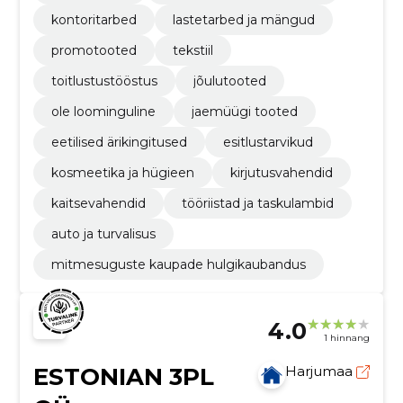
kontoritarbed
lastetarbed ja mängud
promotooted
tekstiil
toitlustustööstus
jõulutooted
ole loominguline
jaemüügi tooted
eetilised ärikingitused
esitlustarvikud
kosmeetika ja hügieen
kirjutusvahendid
kaitsevahendid
tööriistad ja taskulambid
auto ja turvalisus
mitmesuguste kaupade hulgikaubandus
4.0
1 hinnang
ESTONIAN 3PL
Harjumaa