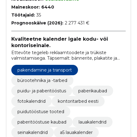
Maineskoor:
6440
Töötajaid:
35
Prognooskäive (2026):
2 277 431 €
Kvaliteetne kalender igale kodu- või
kontoriseinale.
Ettevõte tegeleb reklaamtoodete ja trükiste
valmistamisega. Täpsemalt: bännerite, plakatite ja
kalendrite tootmise ning eritellimusel trükiste
loomisega.
pakendamine ja transport
bürootehnika ja -tarbed
puidu- ja paberitööstus
paberikaubad
fotokalendrid
kontoritarbed eesti
puidutööstuse tooted
paberitööstuse kaubad
lauakalendrid
seinakalendrid
a5 lauakalender