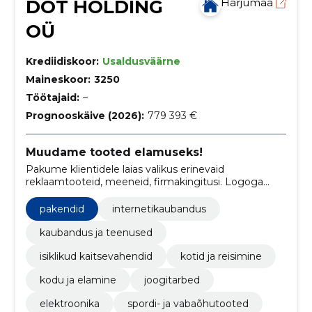
DOT HOLDING
Harjumaa
OÜ
Krediidiskoor:
Usaldusväärne
Maineskoor:
3250
Töötajaid:
–
Prognooskäive (2026):
779 393 €
Muudame tooted elamuseks!
Pakume klientidele laias valikus erinevaid
reklaamtooteid, meeneid, firmakingitusi. Logoga
tooted müügiks või kinkimiseks klientidele ja
töötajatele.
pakendid
internetikaubandus
kaubandus ja teenused
isiklikud kaitsevahendid
kotid ja reisimine
kodu ja elamine
joogitarbed
elektroonika
spordi- ja vabaõhutooted