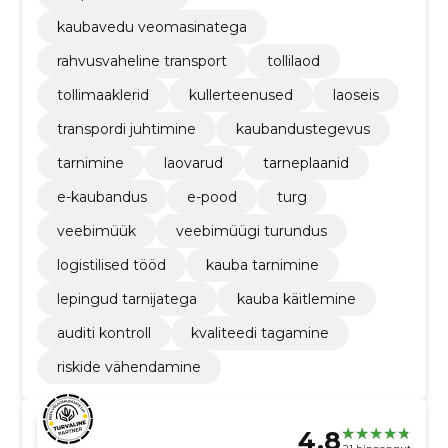
kaubavedu veomasinatega
rahvusvaheline transport
tollilaod
tollimaaklerid
kullerteenused
laoseis
transpordi juhtimine
kaubandustegevus
tarnimine
laovarud
tarneplaanid
e-kaubandus
e-pood
turg
veebimüük
veebimüügi turundus
logistilised tööd
kauba tarnimine
lepingud tarnijatega
kauba käitlemine
auditi kontroll
kvaliteedi tagamine
riskide vähendamine
4.8