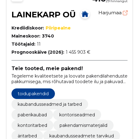
29 hinnangut
LAINEKARP OÜ
Harjumaa
Krediidiskoor:
Piiripealne
Maineskoor:
3740
Töötajaid:
11
Prognooskäive (2026):
1 455 903 €
Teie tooted, meie pakend!
Tegeleme kvaliteetsete ja loovate pakendilahenduste
pakkumisega, mis rõhutavad toodete ilu ja pakuvad
funktsionaalsust ning meeldejäävaid kliendikogemusi.
toidupakendid
kaubandusseadmed ja tarbed
paberikaubad
kontoriseadmed
kontoritarbed
pakendamismaterjalid
äritarbed
kaubandusseadmete tarvikud