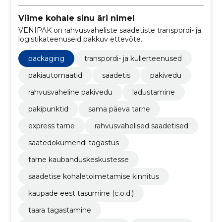
Viime kohale sinu äri nimel
VENIPAK on rahvusvaheliste saadetiste transpordi- ja
logistikateenuseid pakkuv ettevõte.
packaging
transpordi- ja kullerteenused
pakiautomaatid
saadetis
pakivedu
rahvusvaheline pakivedu
ladustamine
pakipunktid
sama päeva tarne
express tarne
rahvusvahelised saadetised
saatedokumendi tagastus
tarne kaubanduskeskustesse
saadetise kohaletoimetamise kinnitus
kaupade eest tasumine (c.o.d.)
taara tagastamine