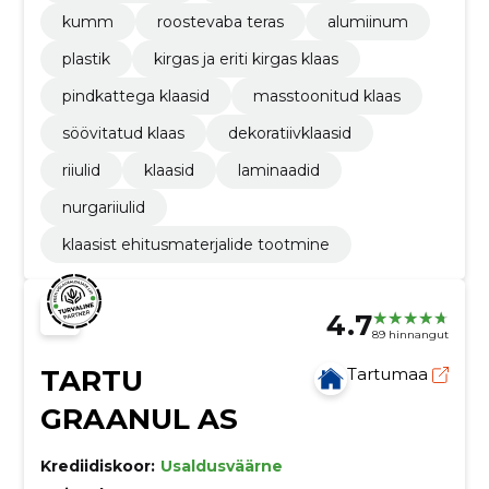
kumm
roostevaba teras
alumiinum
plastik
kirgas ja eriti kirgas klaas
pindkattega klaasid
masstoonitud klaas
söövitatud klaas
dekoratiivklaasid
riiulid
klaasid
laminaadid
nurgariiulid
klaasist ehitusmaterjalide tootmine
4.7
89 hinnangut
TARTU
Tartumaa
GRAANUL AS
Krediidiskoor:
Usaldusväärne