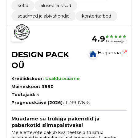
kotid
alused ja sisud
seadmed ja abivahendid
kontoritarbed
4.9
18 hinnangut
DESIGN PACK
Harjumaa
OÜ
Krediidiskoor:
Usaldusväärne
Maineskoor:
3690
Töötajaid:
3
Prognooskäive (2026):
1 239 178 €
Muudame su trükiga pakendid ja
paberkotid silmapaistvaks!
Meie ettevõte pakub kvaliteetseid trükitud