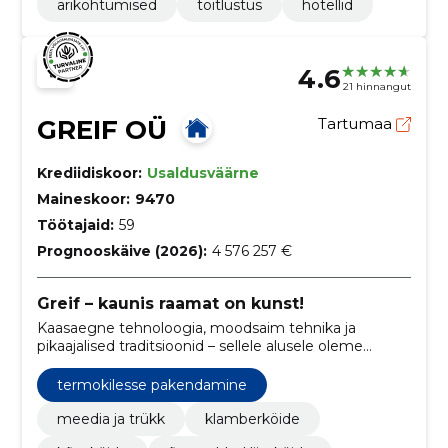
ärikohtumised
toitlustus
hotellid
4.6
21 hinnangut
GREIF OÜ
Tartumaa
Krediidiskoor:
Usaldusväärne
Maineskoor:
9470
Töötajaid:
59
Prognooskäive (2026):
4 576 257 €
Greif – kaunis raamat on kunst!
Kaasaegne tehnoloogia, moodsaim tehnika ja
pikaajalised traditsioonid – sellele alusele oleme
rajanud oma ettevõtte.
termokilesse pakendamine
meedia ja trükk
klamberköide