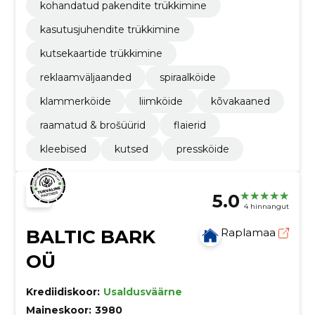
kohandatud pakendite trükkimine
kasutusjuhendite trükkimine
kutsekaartide trükkimine
reklaamväljaanded
spiraalköide
klammerköide
liimköide
kõvakaaned
raamatud & brošüürid
flaierid
kleebised
kutsed
pressköide
5.0
4 hinnangut
BALTIC BARK
Raplamaa
OÜ
Krediidiskoor:
Usaldusväärne
Maineskoor:
3980