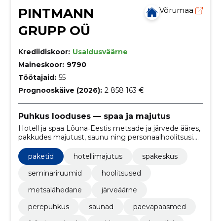
PINTMANN
Võrumaa
GRUPP OÜ
Krediidiskoor:
Usaldusväärne
Maineskoor:
9790
Töötajaid:
55
Prognooskäive (2026):
2 858 163 €
Puhkus looduses — spaa ja majutus
Hotell ja spaa Lõuna‑Eestis metsade ja järvede ääres,
pakkudes majutust, saunu ning personaalhoolitsusi.
Pakume pakettreise, seminare ja mugavat
otsebroneerimist ning e‑poe lahendust.
paketid
hotellimajutus
spakeskus
seminariruumid
hoolitsused
metsalähedane
järveäärne
perepuhkus
saunad
päevapääsmed