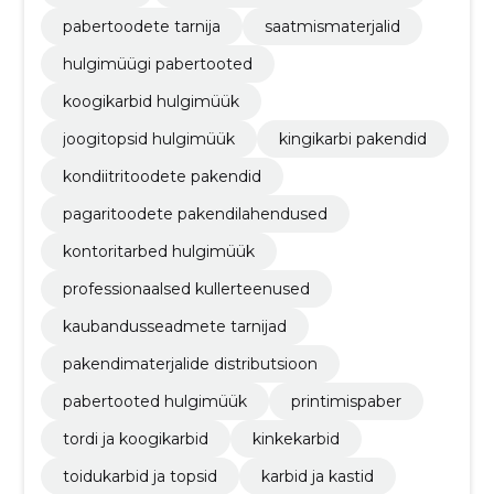
pabertoodete tarnija
saatmismaterjalid
hulgimüügi pabertooted
koogikarbid hulgimüük
joogitopsid hulgimüük
kingikarbi pakendid
kondiitritoodete pakendid
pagaritoodete pakendilahendused
kontoritarbed hulgimüük
professionaalsed kullerteenused
kaubandusseadmete tarnijad
pakendimaterjalide distributsioon
pabertooted hulgimüük
printimispaber
tordi ja koogikarbid
kinkekarbid
toidukarbid ja topsid
karbid ja kastid