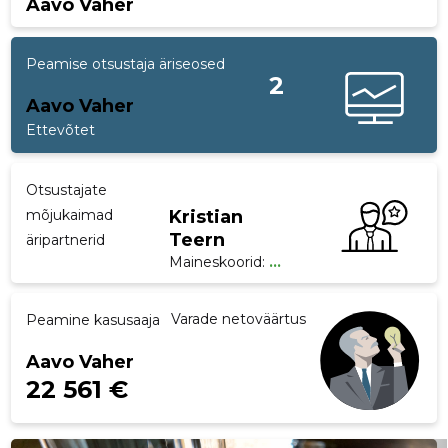
Aavo Vaher
p
Peamise otsustaja äriseosed
2
Aavo Vaher
Ettevõtet
Otsustajate
mõjukaimad
Kristian
Teern
äripartnerid
Maineskoorid:
...
Varade netoväärtus
Peamine kasusaaja
Aavo Vaher
22 561 €