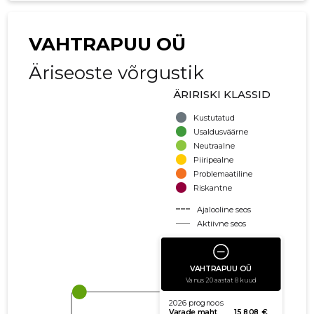
VAHTRAPUU OÜ
Äriseoste võrgustik
ÄRIRISKI KLASSID
Kustutatud
Usaldusväärne
Neutraalne
Piiripealne
Problemaatiline
Riskantne
Ajalooline seos
Aktiivne seos
käibe suurus
võla suurus
Seoste laiendamine