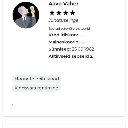
Aavo Vaher
★★★★
Juhatuse liige
Seotud ettevõtete skoorid
Krediidiskoor:
...
Maineskoorid:
...
Sünniaeg:
25.09.1962
Aktiivseid seoseid
2
Hoonete ehitustööd
Kinnisvara rentimine
*