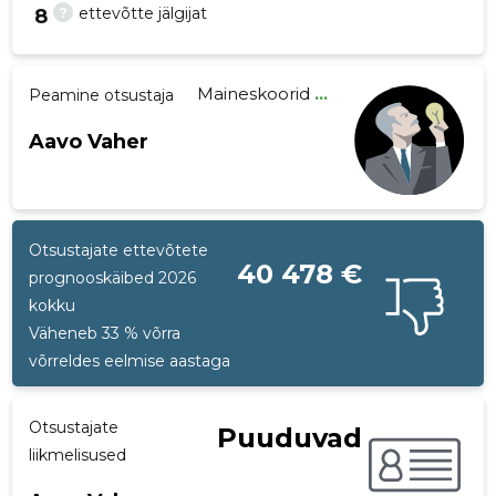
?
ettevõtte jälgijat
8
Maineskoorid
...
Peamine otsustaja
24
Aavo Vaher
Otsustajate ettevõtete
40 478 €
prognooskäibed 2026
kokku
Väheneb 33 % võrra
võrreldes eelmise aastaga
Otsustajate
Puuduvad
liikmelisused