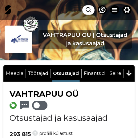
VAHTRAPUU OÜ | Otsustajad
ja kasusaajad
Meedia
Töötajad
Otsustajad
Finantsid
Seire
VAHTRAPUU OÜ
Otsustajad ja kasusaajad
?
profiili külastust
293 815