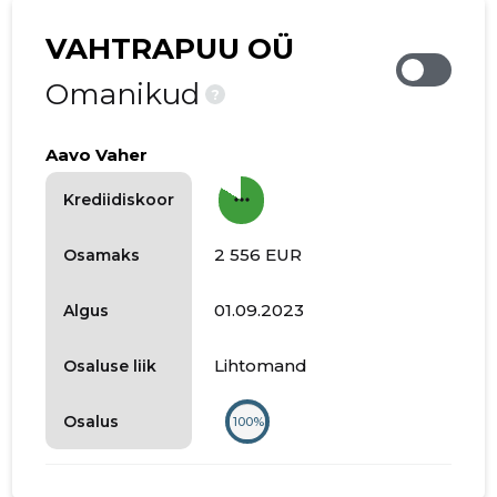
VAHTRAPUU OÜ
Omanikud
?
Aavo Vaher
more_horiz
Krediidiskoor
2 556 EUR
Osamaks
01.09.2023
Algus
Lihtomand
Osaluse liik
Osalus
100%