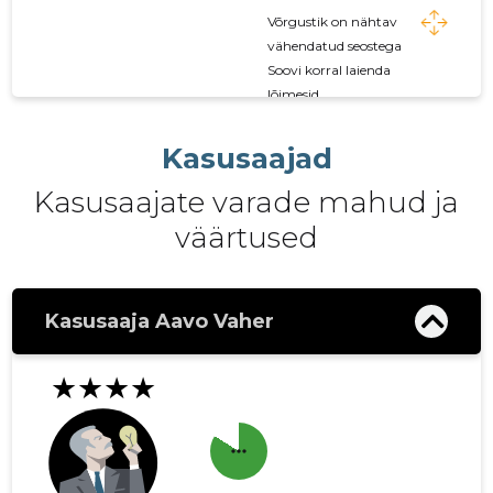
Võrgustik on nähtav
vähendatud seostega
Soovi korral laienda
lõimesid
Kasusaajad
Kasusaajate varade mahud ja
väärtused
Kasusaaja Aavo Vaher
★★★★
more_horiz