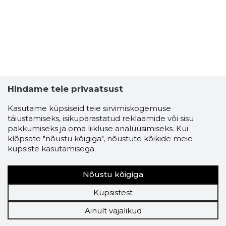
Hindame teie privaatsust
Kasutame küpsiseid teie sirvimiskogemuse
täiustamiseks, isikupärastatud reklaamide või sisu
pakkumiseks ja oma liikluse analüüsimiseks. Kui
klõpsate "nõustu kõigiga", nõustute kõikide meie
küpsiste kasutamisega.
Nõustu kõigiga
Küpsistest
Ainult vajalikud