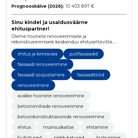
Prognooskäive (2026):
10 403 897 €
Sinu kindel ja usaldusväärne
ehituspartner!
Oleme hoonete renoveerimisele ja
rekonstrueerimisele keskenduv ehitusettevõte.
Oleme renoveerinud või rekonstrueerinud üle 200
hoone.
ehitus ja kinnisvara
puitfassaadid
fassaadi renoveerimine
fassaadi soojustamine
fassaaditööd
renoveerimine
avalike hoonete renoveerimine
betoonimõrade renoveerimine
betoonkonstruktsioonide renoveerimine
ehitus
muinsuskaitse
ehitamine
kivikatused
plekk-katused
krohvimine