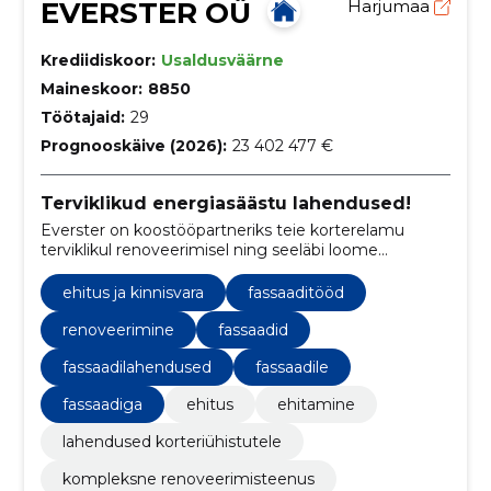
EVERSTER OÜ
Harjumaa
Krediidiskoor:
Usaldusväärne
Maineskoor:
8850
Töötajaid:
29
Prognooskäive (2026):
23 402 477 €
Terviklikud energiasäästu lahendused!
Everster on koostööpartneriks teie korterelamu
terviklikul renoveerimisel ning seeläbi loome
energiasäästliku ja kaunima elukeskkonna. Meie
tegevusaladeks on rekonstrueerimine, kortermajade
ehitus ja kinnisvara
fassaaditööd
renoveerimine ja fassaaditööd.
renoveerimine
fassaadid
fassaadilahendused
fassaadile
fassaadiga
ehitus
ehitamine
lahendused korteriühistutele
kompleksne renoveerimisteenus