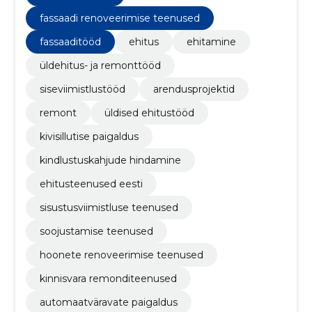
fassaadi renoveerimise teenused
fassaaditööd
ehitus
ehitamine
üldehitus- ja remonttööd
siseviimistlustööd
arendusprojektid
remont
üldised ehitustööd
kivisillutise paigaldus
kindlustuskahjude hindamine
ehitusteenused eesti
sisustusviimistluse teenused
soojustamise teenused
hoonete renoveerimise teenused
kinnisvara remonditeenused
automaatväravate paigaldus