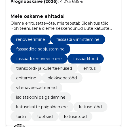
Prognooskäive (2026):
4 273 685 €
Meie oskame ehitada!
Oleme ehitusettevõte, mis teostab üldehitus töid.
Põhiteenusena oleme keskendunud uute katuste
ehitamisele kui ka olemasolevate renoveerimise ja
hooldamisele.
renoveerimine
fassaadi viimistlemine
fassaadide soojustamine
fassaadi renoveerimine
fassaaditööd
transpordi- ja kullerteenused
ehitus
ehitamine
plekksepatööd
vihmaveesüsteemid
isolatsiooni paigaldamine
katusekatte paigaldamine
katusetööd
tartu
töölised
katusetööd