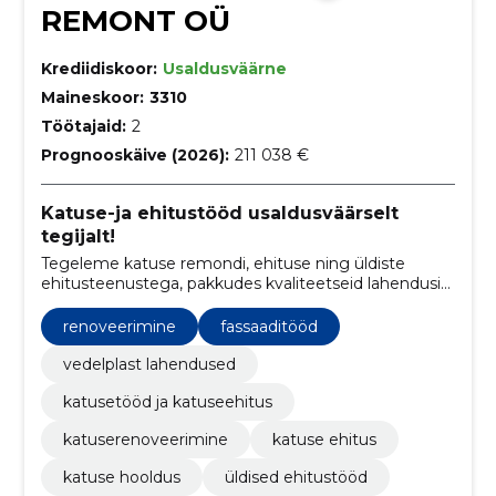
REMONT OÜ
Krediidiskoor:
Usaldusväärne
Maineskoor:
3310
Töötajaid:
2
Prognooskäive (2026):
211 038 €
Katuse-ja ehitustööd usaldusväärselt
tegijalt!
Tegeleme katuse remondi, ehituse ning üldiste
ehitusteenustega, pakkudes kvaliteetseid lahendusi
ja turvalisust koduomanikele.
renoveerimine
fassaaditööd
vedelplast lahendused
katusetööd ja katuseehitus
katuserenoveerimine
katuse ehitus
katuse hooldus
üldised ehitustööd