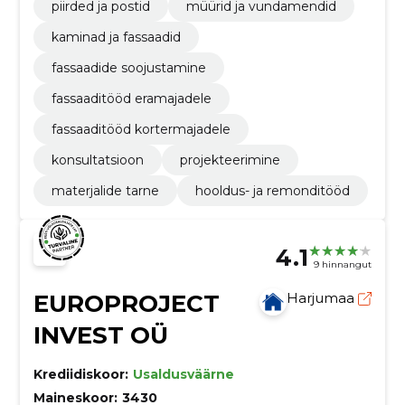
piirded ja postid
müürid ja vundamendid
kaminad ja fassaadid
fassaadide soojustamine
fassaaditööd eramajadele
fassaaditööd kortermajadele
konsultatsioon
projekteerimine
materjalide tarne
hooldus- ja remonditööd
4.1
9 hinnangut
EUROPROJECT
Harjumaa
INVEST OÜ
Krediidiskoor:
Usaldusväärne
Maineskoor:
3430