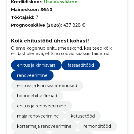
Krediidiskoor:
Usaldusväärne
Maineskoor:
3640
Töötajaid:
7
Prognooskäive (2026):
437 828 €
Kõik ehitustööd ühest kohast!
Oleme kogenud ehitusmeeskond, kes teeb kõik
endast oleneva, et Sinu soovid saaksid täidetud.
ehitus ja kinnisvara
fassaaditööd
renoveerimine
ehitus- ja kinnisvarateenused
hooneehitusfirmad
ehitus ja renoveerimine
maja renoveerimine
katusetööd
kortermaja renoveerimine
remonditööd