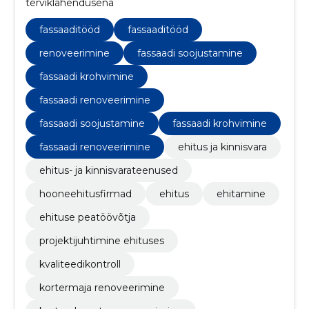
terviklahendusena
fassaaditööd
fassaaditööd
renoveerimine
fassaadi soojustamine
fassaadi krohvimine
fassaadi renoveerimine
fassaadi soojustamine
fassaadi krohvimine
fassaadi renoveerimine
ehitus ja kinnisvara
ehitus- ja kinnisvarateenused
hooneehitusfirmad
ehitus
ehitamine
ehituse peatöövõtja
projektijuhtimine ehituses
kvaliteedikontroll
kortermaja renoveerimine