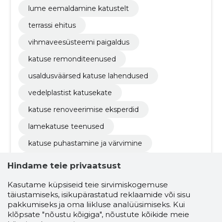
lume eemaldamine katustelt
terrassi ehitus
vihmaveesüsteemi paigaldus
katuse remonditeenused
usaldusväärsed katuse lahendused
vedelplastist katusekate
katuse renoveerimise eksperdid
lamekatuse teenused
katuse puhastamine ja värvimine
tormikahjustuste katuseparandus
Hindame teie privaatsust
katuse ohutustoodete paigaldus
Kasutame küpsiseid teie sirvimiskogemuse
katuse- ja katusekattematerjalid
täiustamiseks, isikupärastatud reklaamide või sisu
pakkumiseks ja oma liikluse analüüsimiseks. Kui
katuse renoveerimine
kattematerjalid
klõpsate "nõustu kõigiga", nõustute kõikide meie