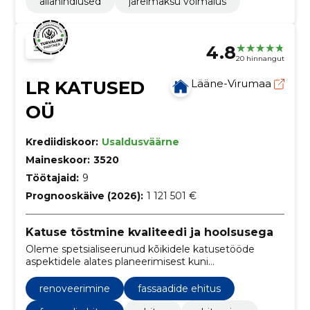
allahindlused
järelmaksu võimalus
4.8
20 hinnangut
LR KATUSED
Lääne-Virumaa
OÜ
Krediidiskoor:
Usaldusväärne
Maineskoor:
3520
Töötajaid:
9
Prognooskäive (2026):
1 121 501 €
Katuse tõstmine kvaliteedi ja hoolsusega
Oleme spetsialiseerunud kõikidele katusetööde
aspektidele alates planeerimisest kuni
lõppviimistluseni. Pakume personaalseid teenuseid,
õiglasi hindu ja tööde õigeaegset teostamist.
renoveerimine
fassaadide ehitus