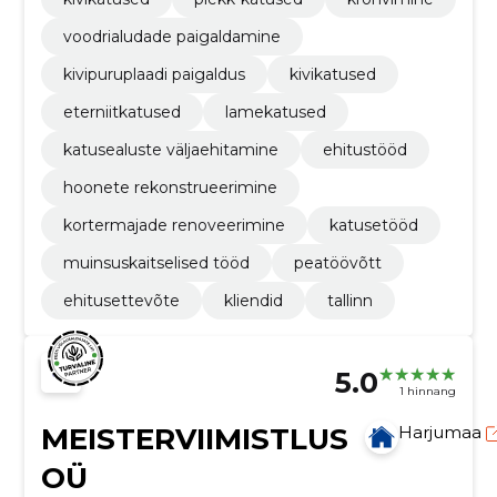
voodrialudade paigaldamine
kivipuruplaadi paigaldus
kivikatused
eterniitkatused
lamekatused
katusealuste väljaehitamine
ehitustööd
hoonete rekonstrueerimine
kortermajade renoveerimine
katusetööd
muinsuskaitselised tööd​
peatöövõtt
ehitusettevõte
kliendid
tallinn
5.0
1 hinnang
MEISTERVIIMISTLUS
Harjumaa
OÜ