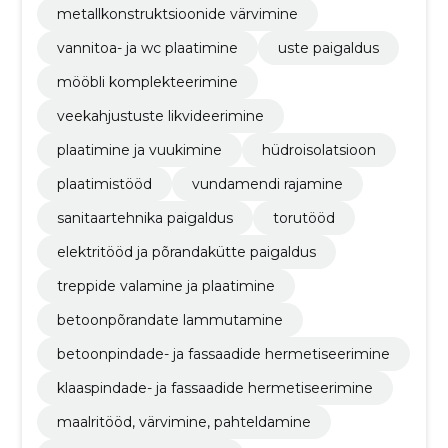
metallkonstruktsioonide värvimine
vannitoa- ja wc plaatimine
uste paigaldus
mööbli komplekteerimine
veekahjustuste likvideerimine
plaatimine ja vuukimine
hüdroisolatsioon
plaatimistööd
vundamendi rajamine
sanitaartehnika paigaldus
torutööd
elektritööd ja põrandakütte paigaldus
treppide valamine ja plaatimine
betoonpõrandate lammutamine
betoonpindade- ja fassaadide hermetiseerimine
klaaspindade- ja fassaadide hermetiseerimine
maalritööd, värvimine, pahteldamine