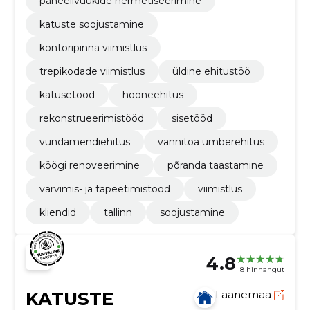
paneelivuukide hermetiseerimine
katuste soojustamine
kontoripinna viimistlus
trepikodade viimistlus
üldine ehitustöö
katusetööd
hooneehitus
rekonstrueerimistööd
sisetööd
vundamendiehitus
vannitoa ümberehitus
köögi renoveerimine
põranda taastamine
värvimis- ja tapeetimistööd
viimistlus
kliendid
tallinn
soojustamine
4.8
8 hinnangut
KATUSTE
Läänemaa