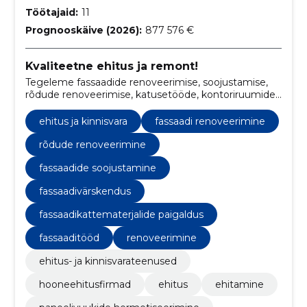
Töötajaid:
11
Prognooskäive (2026):
877 576 €
Kvaliteetne ehitus ja remont!
Tegeleme fassaadide renoveerimise, soojustamise,
rõdude renoveerimise, katusetööde, kontoriruumide
viimistluse ja remonditöödega
ehitus ja kinnisvara
fassaadi renoveerimine
rõdude renoveerimine
fassaadide soojustamine
fassaadivärskendus
fassaadikattematerjalide paigaldus
fassaaditööd
renoveerimine
ehitus- ja kinnisvarateenused
hooneehitusfirmad
ehitus
ehitamine