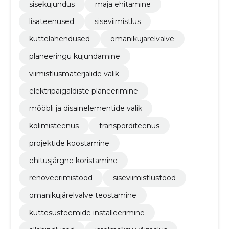
sisekujundus
maja ehitamine
lisateenused
siseviimistlus
küttelahendused
omanikujärelvalve
planeeringu kujundamine
viimistlusmaterjalide valik
elektripaigaldiste planeerimine
mööbli ja disainelementide valik
kolimisteenus
transporditeenus
projektide koostamine
ehitusjärgne koristamine
renoveerimistööd
siseviimistlustööd
omanikujärelvalve teostamine
küttesüsteemide installeerimine