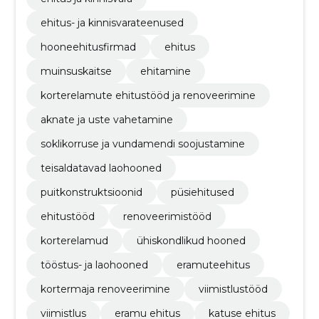
ehitus- ja kinnisvarateenused
hooneehitusfirmad
ehitus
muinsuskaitse
ehitamine
korterelamute ehitustööd ja renoveerimine
aknate ja uste vahetamine
soklikorruse ja vundamendi soojustamine
teisaldatavad laohooned
puitkonstruktsioonid
püsiehitused
ehitustööd
renoveerimistööd
korterelamud
ühiskondlikud hooned
tööstus- ja laohooned
eramuteehitus
kortermaja renoveerimine
viimistlustööd
viimistlus
eramu ehitus
katuse ehitus