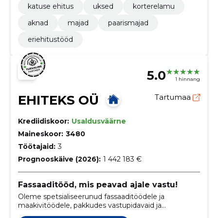
katuse ehitus
uksed
korterelamu
aknad
majad
paarismajad
eriehitustööd
5.0
1 hinnang
EHITEKS OÜ
Tartumaa
Krediidiskoor:
Usaldusväärne
Maineskoor:
3480
Töötajaid:
3
Prognooskäive (2026):
1 442 183 €
Fassaaditööd, mis peavad ajale vastu!
Oleme spetsialiseerunud fassaaditöödele ja
maakivitöödele, pakkudes vastupidavaid ja
kvaliteetseid lahendusi eramajadele, kortermajadele