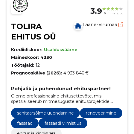
3.9
9 hinnangut
TOLIRA
Lääne-Virumaa
EHITUS OÜ
Krediidiskoor:
Usaldusväärne
Maineskoor:
4330
Töötajaid:
12
Prognooskäive (2026):
4 933 846 €
Põhjalik ja pühendunud ehituspartner!
Oleme professionaalne ehitusettevõte, mis
spetsialiseerub mitmesuguste ehitusprojektide,
sealhulgas korterelamute renoveerimistööde,
ühiskondlike hoonete ehitustööde ja tööstus- ning
sanitaarsõlme uuendamine
renoveerimine
laohoonete ehitustööde teostamisel.
fassaad
fassaadi viimistlus
ehitus ja kinnisvara