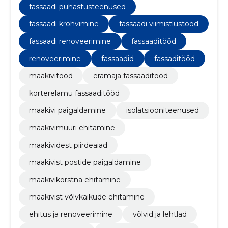
ja ärihoonetele.
fassaadi puhastusteenused
fassaadi krohvimine
fassaadi viimistlustööd
fassaadi renoveerimine
fassaaditööd
renoveerimine
fassaadid
fassaditööd
maakivitööd
eramaja fassaaditööd
korterelamu fassaaditööd
maakivi paigaldamine
isolatsiooniteenused
maakivimüüri ehitamine
maakividest piirdeaiad
maakivist postide paigaldamine
maakivikorstna ehitamine
maakivist võlvkäikude ehitamine
ehitus ja renoveerimine
võlvid ja lehtlad