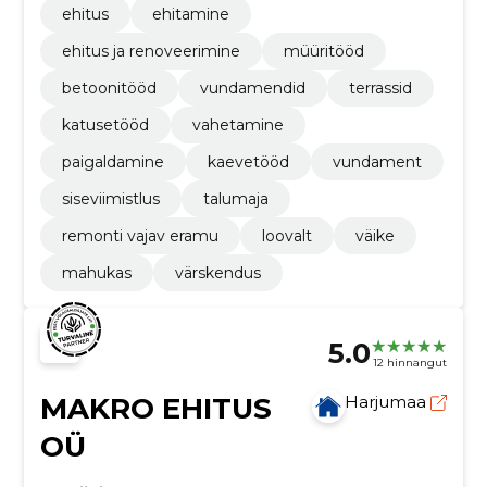
ehitus
ehitamine
ehitus ja renoveerimine
müüritööd
betoonitööd
vundamendid
terrassid
katusetööd
vahetamine
paigaldamine
kaevetööd
vundament
siseviimistlus
talumaja
remonti vajav eramu
loovalt
väike
mahukas
värskendus
5.0
12 hinnangut
MAKRO EHITUS
Harjumaa
OÜ