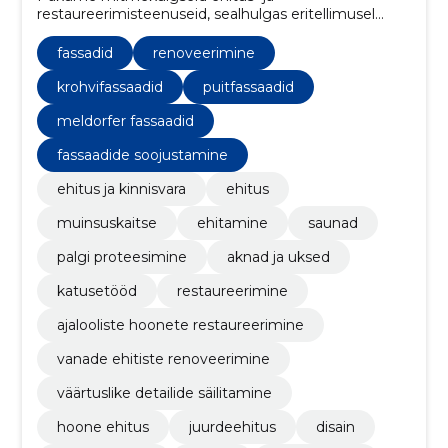
restaureerimisteenuseid, sealhulgas eritellimusel
valmistatud saunade, akende, uste, fassaadide ja
katuste tööde teostamist
fassadid
renoveerimine
krohvifassaadid
puitfassaadid
meldorfer fassaadid
fassaadide soojustamine
ehitus ja kinnisvara
ehitus
muinsuskaitse
ehitamine
saunad
palgi proteesimine
aknad ja uksed
katusetööd
restaureerimine
ajalooliste hoonete restaureerimine
vanade ehitiste renoveerimine
väärtuslike detailide säilitamine
hoone ehitus
juurdeehitus
disain