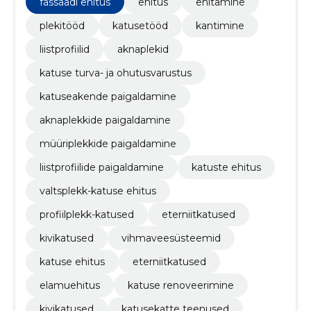
fassaadi ehitus
ehitus
ehitamine
plekitööd
katusetööd
kantimine
liistprofiilid
aknaplekid
katuse turva- ja ohutusvarustus
katuseakende paigaldamine
aknaplekkide paigaldamine
müüriplekkide paigaldamine
liistprofiilide paigaldamine
katuste ehitus
valtsplekk-katuse ehitus
profiilplekk-katused
eterniitkatused
kivikatused
vihmaveesüsteemid
katuse ehitus
eterniitkatused
elamuehitus
katuse renoveerimine
kivikatused
katusekatte teenused