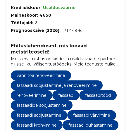
Krediidiskoor:
Usaldusväärne
Maineskoor:
4650
Töötajaid:
2
Prognooskäive (2026):
171 449 €
Ehituslahendused, mis loovad
meistriteoseid!
Meisterviimistlus on kindel ja usaldusväärne partner
nii sise- kui välisehitustöödeks. Meie teenuste hulka
kuuluvad vundamendi- ja müüritööd,
siseviimistlustööd ja parketipaigaldus. Meie
vannitoa renoveerimine
professionaalne tiim tagab tipptasemel töö ja
klientide rahulolu.
fassaadi soojustamine ja renoveerimine
renoveerimine
fassaad
fassaaditööd
fassaadide soojustamine
fassaadi soojustamine
fassaadi värvimine
fassaadi krohvimine
fassaadi puhastamine