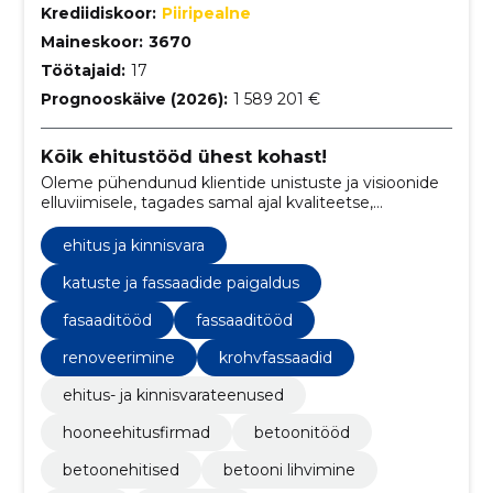
Krediidiskoor:
Piiripealne
Maineskoor:
3670
Töötajaid:
17
Prognooskäive (2026):
1 589 201 €
Kõik ehitustööd ühest kohast!
Oleme pühendunud klientide unistuste ja visioonide
elluviimisele, tagades samal ajal kvaliteetse,
vastupidava ning professionaalselt viimistletud
tulemuse igas projektis.
ehitus ja kinnisvara
katuste ja fassaadide paigaldus
fasaaditööd
fassaaditööd
renoveerimine
krohvfassaadid
ehitus- ja kinnisvarateenused
hooneehitusfirmad
betoonitööd
betoonehitised
betooni lihvimine