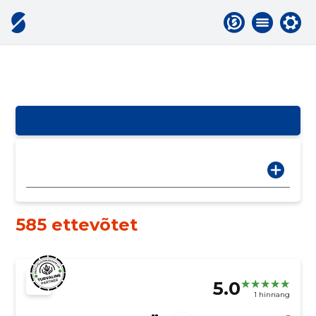
585 ettevõtet
5.0
1 hinnang