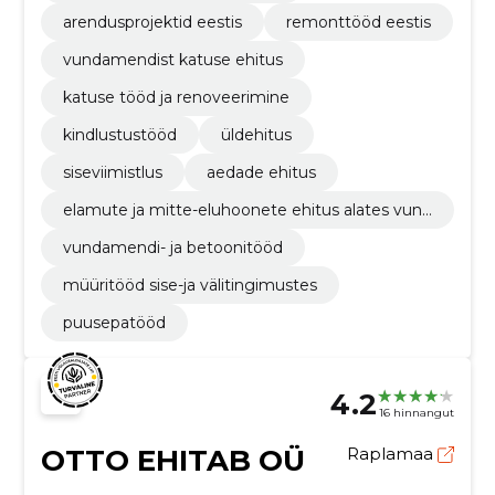
arendusprojektid eestis
remonttööd eestis
vundamendist katuse ehitus
katuse tööd ja renoveerimine
kindlustustööd
üldehitus
siseviimistlus
aedade ehitus
elamute ja mitte-eluhoonete ehitus alates vund
amendist katuseni.
vundamendi- ja betoonitööd
müüritööd sise-ja välitingimustes
puusepatööd
4.2
16 hinnangut
OTTO EHITAB OÜ
Raplamaa