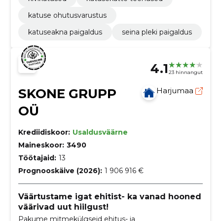
katuse ohutusvarustus
katuseakna paigaldus
seina pleki paigaldus
4.1
23 hinnangut
SKONE GRUPP
Harjumaa
OÜ
Krediidiskoor:
Usaldusväärne
Maineskoor:
3490
Töötajaid:
13
Prognooskäive (2026):
1 906 916 €
Väärtustame igat ehitist- ka vanad hooned
väärivad uut hiilgust!
Pakume mitmekülgseid ehitus- ja