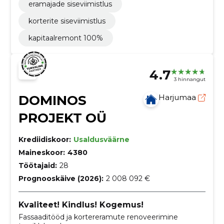
eramajade siseviimistlus
korterite siseviimistlus
kapitaalremont 100%
4.7
3 hinnangut
DOMINOS
Harjumaa
PROJEKT OÜ
Krediidiskoor:
Usaldusväärne
Maineskoor:
4380
Töötajaid:
28
Prognooskäive (2026):
2 008 092 €
Kvaliteet! Kindlus! Kogemus!
Fassaaditööd ja kortereramute renoveerimine