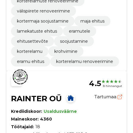
korterelamute renoveerimine
välispiirete renoveerimine
kortermaja soojustamine
maja ehitus
lamekatuste ehitus
eramutele
ehitusettevõte
soojustamine
korterelamu
krohvimine
eramu ehitus
korterelamu renoveerimine
4.5
8 hinnangut
RAINTER OÜ
Tartumaa
Krediidiskoor:
Usaldusväärne
Maineskoor:
4360
Töötajaid:
18