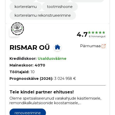
korterelamu
tootmishoone
korterelamu rekonstrueerimine
4.7
6 hinnangut
RISMAR OÜ
Pärnumaa
Krediidiskoor:
Usaldusväärne
Maineskoor:
4070
Töötajaid:
10
Prognooskäive (2026):
3 024 958 €
Teie kindel partner ehituses!
Oleme spetsialiseerunud varakahjude käsitlemisele,
remondikalkulatsioonide koostamisele,
ehitusteenustele ja kinnisvaraarendusele.
renoveerimine