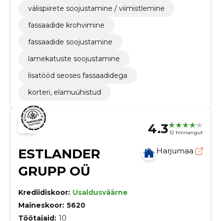
välispiirete soojustamine / viimistlemine
fassaadide krohvimine
fassaadide soojustamine
lamekatuste soojustamine
lisatööd seoses fassaadidega
korteri, elamuühistud
4.3
12 hinnangut
ESTLANDER
Harjumaa
GRUPP OÜ
Krediidiskoor:
Usaldusväärne
Maineskoor:
5620
Töötajaid:
10