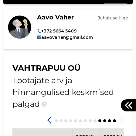
Aavo Vaher
Juhatuse liige
+372 5664 5409
aavovaher@gmail.com
VAHTRAPUU OÜ
Töötajate arv ja
hinnangulised keskmised
palgad
?