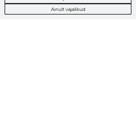
Ainult vajalikud
Storybook
Chrome laiendus
Storybooki laiendus ütleb Sulle, mis firma
veebilehel Sa parajasti viibid ja kui usaldusväärne
see firma täna on.
LAADI LAIENDUS ALLA