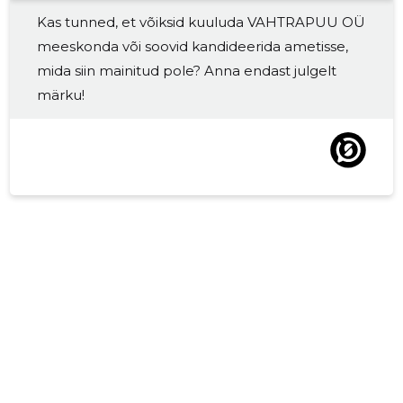
Kas tunned, et võiksid kuuluda VAHTRAPUU OÜ
2017 II
4402 €
6
meeskonda või soovid kandideerida ametisse,
2017 I
4234 €
4
mida siin mainitud pole? Anna endast julgelt
märku!
2016 IV
3280 €
3
2016 III
3324 €
3
2016 II
2819 €
3
2016 I
3111 €
3
2015 IV
4006 €
1
2015 III
3875 €
1
2015 II
2529 €
1
2015 I
2816 €
1