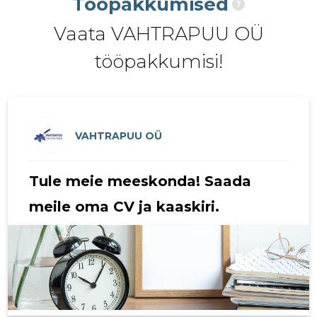
Tööpakkumised
?
2020 I
5923 €
4
Vaata VAHTRAPUU OÜ
2019 IV
7771 €
5
tööpakkumisi!
2019 III
5408 €
7
2019 II
5319 €
6
2019 I
5685 €
6
VAHTRAPUU OÜ
2018 IV
5444 €
5
Tule meie meeskonda! Saada
2018 III
5333 €
6
meile oma CV ja kaaskiri.
2018 II
4805 €
6
2018 I
4733 €
5
2017 IV
7143 €
6
2017 III
5731 €
7