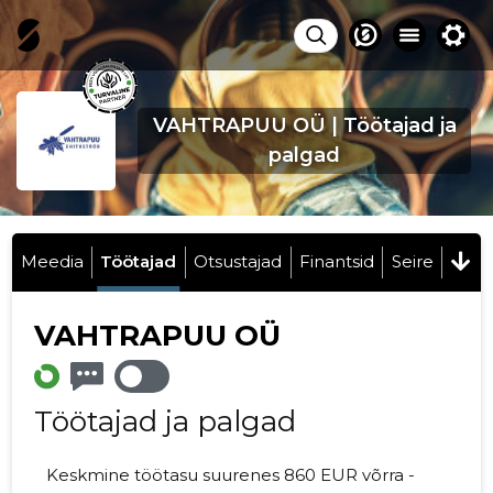
VAHTRAPUU OÜ | Töötajad ja
palgad
Meedia
Töötajad
Otsustajad
Finantsid
Seire
VAHTRAPUU OÜ
Töötajad ja palgad
Keskmine töötasu suurenes 860 EUR võrra -