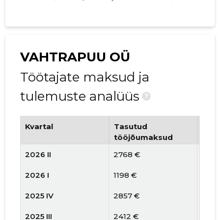
VAHTRAPUU OÜ
Töötajate maksud ja
tulemuste analüüs
?
Kvartal
Tasutud
Tööt
tööjõumaksud
arv
2026 II
2768 €
1
2026 I
1198 €
1
2025 IV
2857 €
1
2025 III
2412 €
1