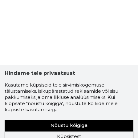
Hindame teie privaatsust
Kasutame küpsiseid teie sirvimiskogemuse
täiustamiseks, isikupärastatud reklaamide või sisu
pakkumiseks ja oma liikluse analüüsimiseks. Kui
klõpsate "nõustu kõigiga", nõustute kõikide meie
küpsiste kasutamisega.
Nõustu kõigiga
Küpsistest