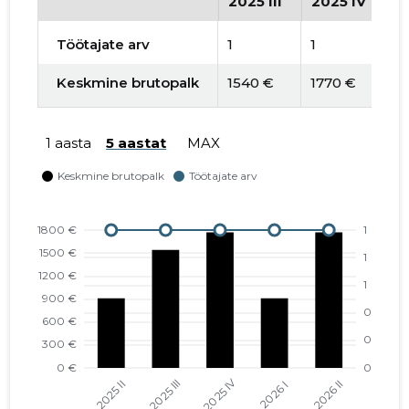
2025 III
2025 IV
2
Töötajate arv
1
1
1
Keskmine brutopalk
1540 €
1770 €
9
1 aasta
5 aastat
MAX