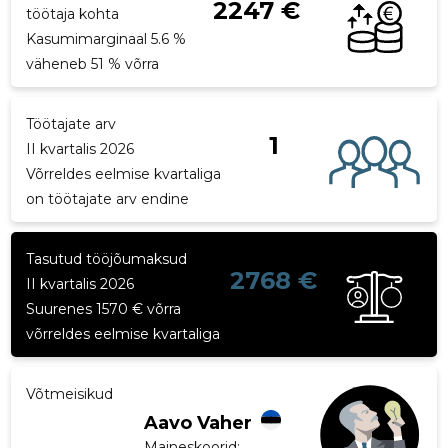
2247 €
töötaja kohta
p
Kasumimarginaal 5.6 %
väheneb 51 % võrra
Töötajate arv
1
II kvartalis 2026
Võrreldes eelmise kvartaliga
on töötajate arv endine
Tasutud tööjõumaksud
2768 €
II kvartalis 2026
Suurenes 1570 € võrra
võrreldes eelmise kvartaliga
Võtmeisikud
Aavo Vaher
Maineskoorid:
...