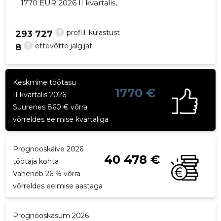
1770 EUR 2026 II kvartalis,
?
profiili külastust
293 727
?
ettevõtte jälgijat
8
24
Keskmine töötasu
1770 €
II kvartalis 2026
Suurenes 860 € võrra
võrreldes eelmise kvartaliga
Prognooskäive 2026
40 478 €
töötaja kohta
Väheneb 26 % võrra
võrreldes eelmise aastaga
Prognooskasum 2026