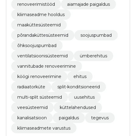
renoveerimistööd
aiamajade paigaldus
kliimaseadme hooldus
maaküttesüsteemid
põrandaküttesüsteemid
soojuspumbad
õhksoojuspumbad
ventilatsioonisüsteemid
ümberehitus
vannitubade renoveerimine
köögi renoveerimine
ehitus
radiaatorküte
split-konditsioneerid
multi-split süsteemid
uusehitus
veesüsteemid
küttelahendused
kanalisatsioon
paigaldus
tegevus
kliimaseadmete varustus