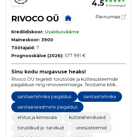
4.5
6 hinnangut
RIVOCO OÜ
Pärnumaa
Krediidiskoor:
Usaldusväärne
Maineskoor:
3900
Töötajaid:
7
Prognooskäive (2026):
577 991 €
Sinu kodu mugavuse heaks!
Rivoco OÜ tegeleb torutööde ja küttesüsteemide
paigalduse ning renoveerimisega. Teostame kõik
torutööd, vee ja kanalisatsioonitööd
sanitaartehnika paigaldus
sanitaartehnika
sanitaarseadmete paigaldus
ehitus ja kinnisvara
küttelahendused
torustikud ja -tarvikud
veesüsteemid