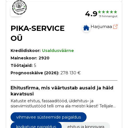
4.9
9 hinnangut
PIKA-SERVICE
Harjumaa
OÜ
Krediidiskoor:
Usaldusväärne
Maineskoor:
2920
Töötajaid:
5
Prognooskäive (2026):
278 130 €
Ehitusfirma, mis väärtustab ausaid ja häid
kavatsusi
Katuste ehitus, fassaaditööd, üldehitus– ja
siseviimistlustööd telli oma ala meistri käest! Tellijale
loome kindlustunde läbi korrektse töö ja suhtumise
vihmavee süsteemide paigaldus
kivikatuse paigaldus
ehitus ja kinnisvara