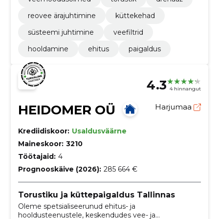
reovee ärajuhtimine
küttekehad
süsteemi juhtimine
veefiltrid
hooldamine
ehitus
paigaldus
4.3
4 hinnangut
HEIDOMER OÜ
Harjumaa
Krediidiskoor:
Usaldusväärne
Maineskoor:
3210
Töötajaid:
4
Prognooskäive (2026):
285 664 €
Torustiku ja küttepaigaldus Tallinnas
Oleme spetsialiseerunud ehitus- ja
hooldusteenustele, keskendudes vee- ja