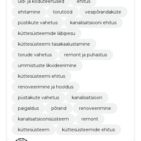
üld- ja koduteenused
ehitus
ehitamine
torutööd
vesipõrandaküte
püstikute vahetus
kanalisatsiooni ehitus
küttesüsteemide läbipesu
küttesüsteemi tasakaalustamine
torude vahetus
remont ja puhastus
ummistuste likvideerimine
küttesüsteemi ehitus
renoveerimine ja hooldus
püstakute vahetus
kanalisatsioon
paigaldus
põrand
renoveerimine
kanalisatsioonisüsteem
remont
küttesüsteem
küttesüsteemide ehitus