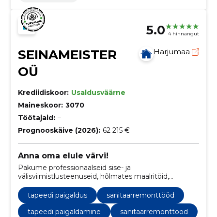
5.0
4 hinnangut
SEINAMEISTER
Harjumaa
OÜ
Krediidiskoor:
Usaldusväärne
Maineskoor:
3070
Töötajaid:
–
Prognooskäive (2026):
62 215 €
Anna oma elule värvi!
Pakume professionaalseid sise- ja
välisviimistlusteenuseid, hõlmates maalritöid,
kipspinna viimistlust, fassaaditöid ning dekoratiiv- ja
krohvitöid.
tapeedi paigaldus
sanitaarremonttööd
tapeedi paigaldamine
sanitaarremonttööd