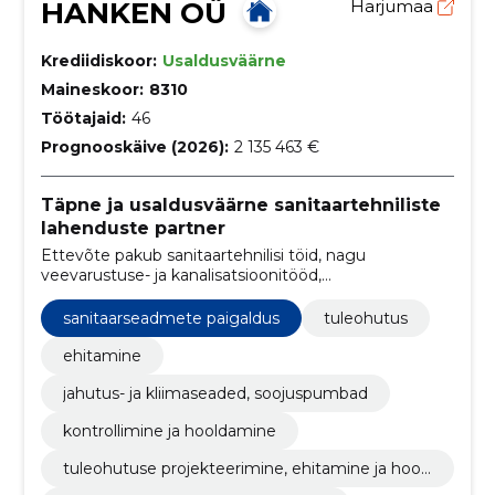
HANKEN OÜ
Harjumaa
Krediidiskoor:
Usaldusväärne
Maineskoor:
8310
Töötajaid:
46
Prognooskäive (2026):
2 135 463 €
Täpne ja usaldusväärne sanitaartehniliste
lahenduste partner
Ettevõte pakub sanitaartehnilisi töid, nagu
veevarustuse- ja kanalisatsioonitööd,
ventilatsioonitööd, soojuspumpade ja
konditsioneeride paigaldust ning sprinkler- ja
sanitaarseadmete paigaldus
tuleohutus
tuletõrjevoolikusüsteemide projekteerimist ja
paigaldust
ehitamine
jahutus- ja kliimaseaded, soojuspumbad
kontrollimine ja hooldamine
tuleohutuse projekteerimine, ehitamine ja hool
damine