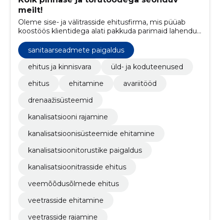
meilt!
Oleme sise- ja välitrasside ehitusfirma, mis püüab
koostöös klientidega alati pakkuda parimaid lahendusi
ja teostust, kasutades keskkonnasäästlikke
meetodeid ning kaasaegseid, vastupidavaid ja
sanitaarseadmete paigaldus
sertifitseeritud materjale.
ehitus ja kinnisvara
üld- ja koduteenused
ehitus
ehitamine
avariitööd
drenaažisüsteemid
kanalisatsiooni rajamine
kanalisatsioonisüsteemide ehitamine
kanalisatsioonitorustike paigaldus
kanalisatsioonitrasside ehitus
veemõõdusõlmede ehitus
veetrasside ehitamine
veetrasside rajamine