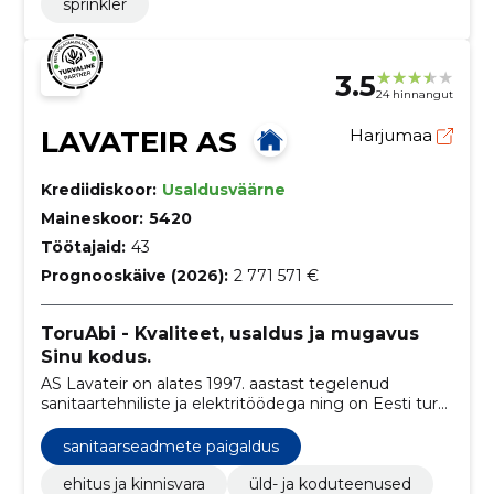
sprinkler
3.5
24 hinnangut
LAVATEIR AS
Harjumaa
Krediidiskoor:
Usaldusväärne
Maineskoor:
5420
Töötajaid:
43
Prognooskäive (2026):
2 771 571 €
ToruAbi - Kvaliteet, usaldus ja mugavus
Sinu kodus.
AS Lavateir on alates 1997. aastast tegelenud
sanitaartehniliste ja elektritöödega ning on Eesti turul
tuntud kaubamärgi ToruAbi all, pakkudes
usaldusväärseid ja professionaalseid lahendusi.
sanitaarseadmete paigaldus
ehitus ja kinnisvara
üld- ja koduteenused