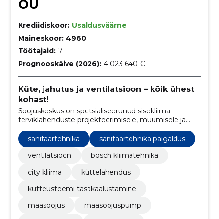
OÜ
Krediidiskoor:
Usaldusväärne
Maineskoor:
4960
Töötajaid:
7
Prognooskäive (2026):
4 023 640 €
Küte, jahutus ja ventilatsioon – kõik ühest
kohast!
Soojuskeskus on spetsialiseerunud sisekliima
terviklahenduste projekteerimisele, müümisele ja
paigaldamisele, hõlmates selles nii küte, jahutus kui
ka ventilatsiooni süsteemidega seotud teenuseid.
sanitaartehnika
sanitaartehnika paigaldus
ventilatsioon
bosch kliimatehnika
city kliima
küttelahendus
kütteüsteemi tasakaalustamine
maasoojus
maasoojuspump