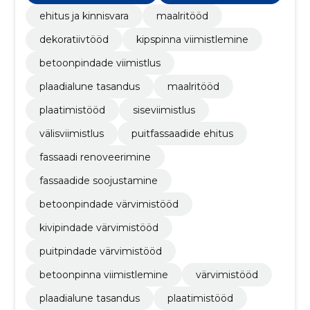
ehitus ja kinnisvara
maalritööd
dekoratiivtööd
kipspinna viimistlemine
betoonpindade viimistlus
plaadialune tasandus
maalritööd
plaatimistööd
siseviimistlus
välisviimistlus
puitfassaadide ehitus
fassaadi renoveerimine
fassaadide soojustamine
betoonpindade värvimistööd
kivipindade värvimistööd
puitpindade värvimistööd
betoonpinna viimistlemine
värvimistööd
plaadialune tasandus
plaatimistööd