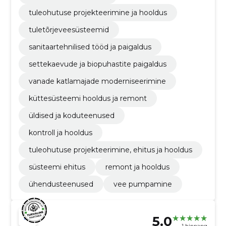
tuleohutuse projekteerimine ja hooldus
tuletõrjeveesüsteemid
sanitaartehnilised tööd ja paigaldus
settekaevude ja biopuhastite paigaldus
vanade katlamajade moderniseerimine
küttesüsteemi hooldus ja remont
üldised ja koduteenused
kontroll ja hooldus
tuleohutuse projekteerimine, ehitus ja hooldus
süsteemi ehitus
remont ja hooldus
ühendusteenused
vee pumpamine
5.0
1 hinnang