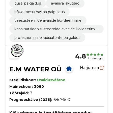
dušši paigaldus
avariiväljakutsed
nõudepesumasina paigaldus
veesüsteemide avariide likvideerimine
kanalisatsioonisüsteemide avariide likvideerimin
e
professionaalne radiaatorite paigaldus
4.8
5 hinnangut
E.M WATER OÜ
Harjumaa
Krediidiskoor:
Usaldusväärne
Maineskoor:
3080
Töötajaid:
7
Prognooskäive (2026):
655 745 €
Kõik pinnase ja torutöödega seonduv