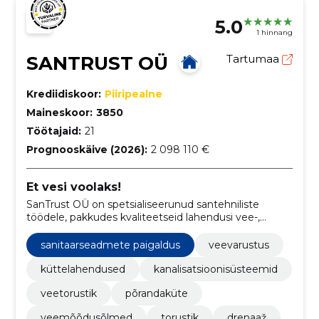
5.0
1 hinnang
SANTRUST OÜ
Tartumaa
Krediidiskoor:
Piiripealne
Maineskoor:
3850
Töötajaid:
21
Prognooskäive (2026):
2 098 110 €
Et vesi voolaks!
SanTrust OÜ on spetsialiseerunud santehniliste
töödele, pakkudes kvaliteetseid lahendusi vee-,
kütte- ja kanalisatsioonisüsteemide ehituses,
remondis ning hoolduses.
sanitaarseadmete paigaldus
veevarustus
küttelahendused
kanalisatsioonisüsteemid
veetorustik
põrandaküte
veemõõdusõlmed
torustik
drenaaž