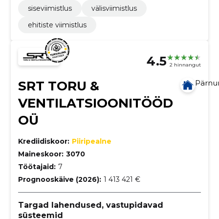
siseviimistlus
välisviimistlus
ehitiste viimistlus
4.5
2 hinnangut
SRT TORU &
Pärn
VENTILATSIOONITÖÖD
OÜ
Krediidiskoor:
Piiripealne
Maineskoor:
3070
Töötajaid:
7
Prognooskäive (2026):
1 413 421 €
Targad lahendused, vastupidavad
süsteemid