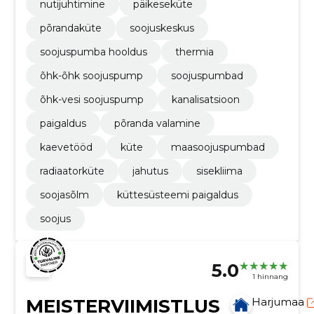
nutijuhtimine
päikeseküte
põrandaküte
soojuskeskus
soojuspumba hooldus
thermia
õhk-õhk soojuspump
soojuspumbad
õhk-vesi soojuspump
kanalisatsioon
paigaldus
põranda valamine
kaevetööd
küte
maasoojuspumbad
radiaatorküte
jahutus
sisekliima
soojasõlm
küttesüsteemi paigaldus
soojus
5.0
1 hinnang
MEISTERVIIMISTLUS
Harjumaa