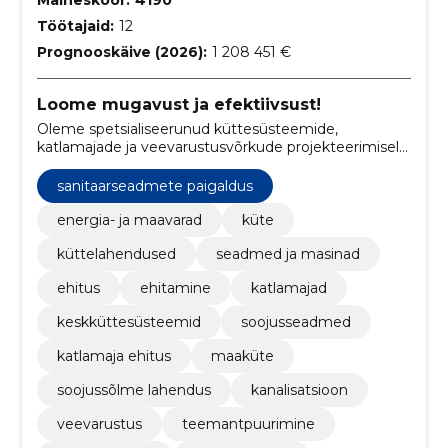
Maineskoor:
4190
Töötajaid:
12
Prognooskäive (2026):
1 208 451 €
Loome mugavust ja efektiivsust!
Oleme spetsialiseerunud küttesüsteemide,
katlamajade ja veevarustusvõrkude projekteerimisele,
ehitamisele ja hooldusele, tagades klientidele tõhusa
energiakasutuse ja mugavuse.
sanitaarseadmete paigaldus
energia- ja maavarad
küte
küttelahendused
seadmed ja masinad
ehitus
ehitamine
katlamajad
keskküttesüsteemid
soojusseadmed
katlamaja ehitus
maaküte
soojussõlme lahendus
kanalisatsioon
veevarustus
teemantpuurimine