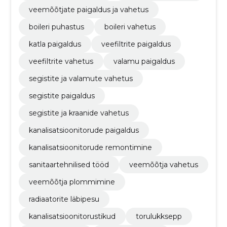
veemõõtjate paigaldus ja vahetus
boileri puhastus
boileri vahetus
katla paigaldus
veefiltrite paigaldus
veefiltrite vahetus
valamu paigaldus
segistite ja valamute vahetus
segistite paigaldus
segistite ja kraanide vahetus
kanalisatsioonitorude paigaldus
kanalisatsioonitorude remontimine
sanitaartehnilised tööd
veemõõtja vahetus
veemõõtja plommimine
radiaatorite läbipesu
kanalisatsioonitorustikud
torulukksepp