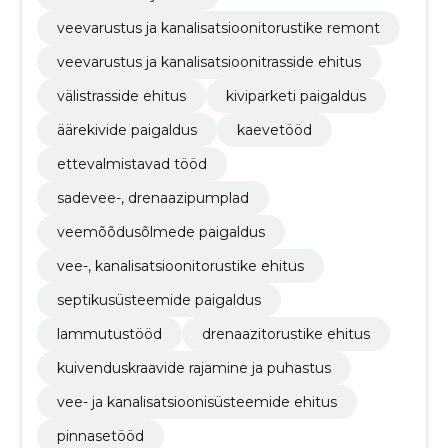
veevarustus ja kanalisatsioonitorustike remont
veevarustus ja kanalisatsioonitrasside ehitus
välistrasside ehitus
kiviparketi paigaldus
äärekivide paigaldus
kaevetööd
ettevalmistavad tööd
sadevee-, drenaazipumplad
veemõõdusõlmede paigaldus
vee-, kanalisatsioonitorustike ehitus
septikusüsteemide paigaldus
lammutustööd
drenaazitorustike ehitus
kuivenduskraavide rajamine ja puhastus
vee- ja kanalisatsioonisüsteemide ehitus
pinnasetööd