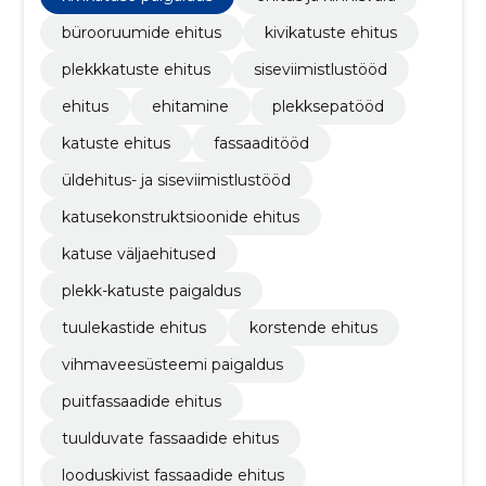
bürooruumide ehitus
kivikatuste ehitus
plekkkatuste ehitus
siseviimistlustööd
ehitus
ehitamine
plekksepatööd
katuste ehitus
fassaaditööd
üldehitus- ja siseviimistlustööd
katusekonstruktsioonide ehitus
katuse väljaehitused
plekk-katuste paigaldus
tuulekastide ehitus
korstende ehitus
vihmaveesüsteemi paigaldus
puitfassaadide ehitus
tuulduvate fassaadide ehitus
looduskivist fassaadide ehitus