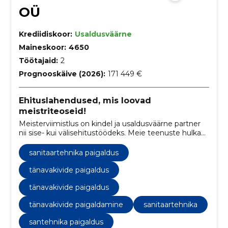
OÜ
Krediidiskoor:
Usaldusväärne
Maineskoor:
4650
Töötajaid:
2
Prognooskäive (2026):
171 449 €
Ehituslahendused, mis loovad
meistriteoseid!
Meisterviimistlus on kindel ja usaldusväärne partner
nii sise- kui välisehitustöödeks. Meie teenuste hulka
kuuluvad vundamendi- ja müüritööd,
siseviimistlustööd ja parketipaigaldus. Meie
sanitaartehnika paigaldus
professionaalne tiim tagab tipptasemel töö ja
klientide rahulolu.
tänavakivide paigaldus
tänavakivide paigaldus
tänavakivide paigaldamine
sanitaartehnika
santehnika paigaldus