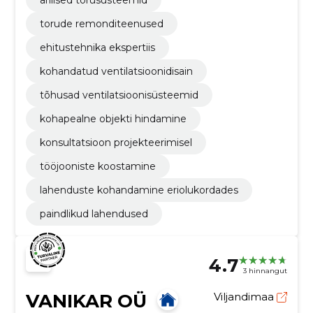
torude remonditeenused
ehitustehnika ekspertiis
kohandatud ventilatsioonidisain
tõhusad ventilatsioonisüsteemid
kohapealne objekti hindamine
konsultatsioon projekteerimisel
tööjooniste koostamine
lahenduste kohandamine eriolukordades
paindlikud lahendused
4.7
3 hinnangut
VANIKAR OÜ
Viljandimaa