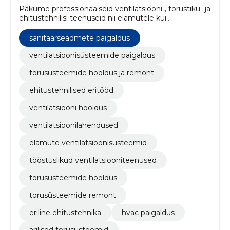
Pakume professionaalseid ventilatsiooni-, torustiku- ja
ehitustehnilisi teenuseid nii elamutele kui
äriklientidele.
sanitaarseadmete paigaldus
ventilatsioonisüsteemide paigaldus
torusüsteemide hooldus ja remont
ehitustehnilised eritööd
ventilatsiooni hooldus
ventilatsioonilahendused
elamute ventilatsioonisüsteemid
tööstuslikud ventilatsiooniteenused
torusüsteemide hooldus
torusüsteemide remont
eriline ehitustehnika
hvac paigaldus
ärilised torusüsteemid