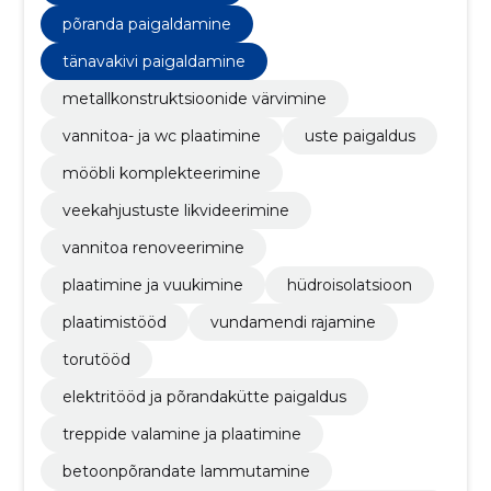
põranda paigaldamine
tänavakivi paigaldamine
metallkonstruktsioonide värvimine
vannitoa- ja wc plaatimine
uste paigaldus
mööbli komplekteerimine
veekahjustuste likvideerimine
vannitoa renoveerimine
plaatimine ja vuukimine
hüdroisolatsioon
plaatimistööd
vundamendi rajamine
torutööd
elektritööd ja põrandakütte paigaldus
treppide valamine ja plaatimine
betoonpõrandate lammutamine