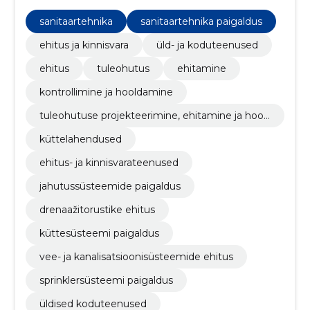
kanalisatsioonisüsteemidele, tuletõrjevee ja
küttesüsteemide lahendustele.
sanitaartehnika
sanitaartehnika paigaldus
ehitus ja kinnisvara
üld- ja koduteenused
ehitus
tuleohutus
ehitamine
kontrollimine ja hooldamine
tuleohutuse projekteerimine, ehitamine ja hool
damine
küttelahendused
ehitus- ja kinnisvarateenused
jahutussüsteemide paigaldus
drenaažitorustike ehitus
küttesüsteemi paigaldus
vee- ja kanalisatsioonisüsteemide ehitus
sprinklersüsteemi paigaldus
üldised koduteenused