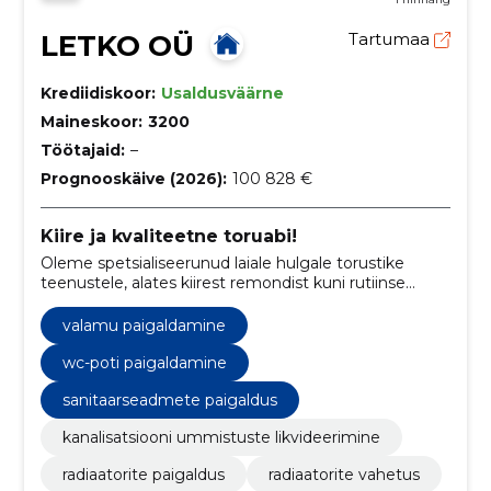
LETKO OÜ
Tartumaa
Krediidiskoor:
Usaldusväärne
Maineskoor:
3200
Töötajaid:
–
Prognooskäive (2026):
100 828 €
Kiire ja kvaliteetne toruabi!
Oleme spetsialiseerunud laiale hulgale torustike
teenustele, alates kiirest remondist kuni rutiinse
hoolduseni, tagades efektiivsed veesüsteemid ja
kütte kodudele ja ettevõtetele.
valamu paigaldamine
wc-poti paigaldamine
sanitaarseadmete paigaldus
kanalisatsiooni ummistuste likvideerimine
radiaatorite paigaldus
radiaatorite vahetus