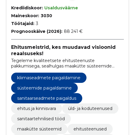
Krediidiskoor:
Usaldusväärne
Maineskoor:
3030
Töötajaid:
3
Prognooskäive (2026):
88 241 €
Ehitusmeistrid, kes muudavad visioonid
reaalsuseks!
Tegeleme kvaliteetsete ehitusteenuste
pakkumisega, sealhulgas maakütte süsteemide
paigaldamine, kliimaseadmete paigaldamine,
sanitaartehnilised tööd, aiamajade paigaldus ja
kliimaseadmete paigaldamine
renoveerimistööd.
süsteemide paigaldamine
sanitaarseadmete paigaldus
ehitus ja kinnisvara
üld- ja koduteenused
sanitaartehnilised tööd
maakütte süsteemid
ehitusteenused