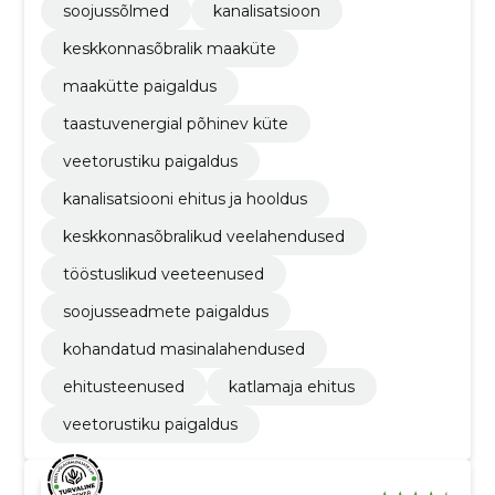
soojussõlmed
kanalisatsioon
keskkonnasõbralik maaküte
maakütte paigaldus
taastuvenergial põhinev küte
veetorustiku paigaldus
kanalisatsiooni ehitus ja hooldus
keskkonnasõbralikud veelahendused
tööstuslikud veeteenused
soojusseadmete paigaldus
kohandatud masinalahendused
ehitusteenused
katlamaja ehitus
veetorustiku paigaldus