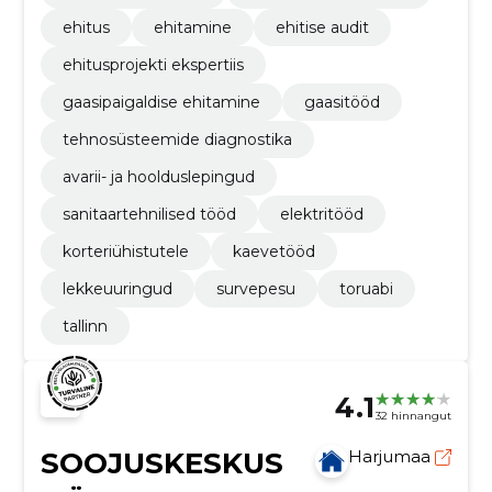
ehitus
ehitamine
ehitise audit
ehitusprojekti ekspertiis
gaasipaigaldise ehitamine
gaasitööd
tehnosüsteemide diagnostika
avarii- ja hoolduslepingud
sanitaartehnilised tööd
elektritööd
korteriühistutele
kaevetööd
lekkeuuringud
survepesu
toruabi
tallinn
4.1
32 hinnangut
SOOJUSKESKUS
Harjumaa