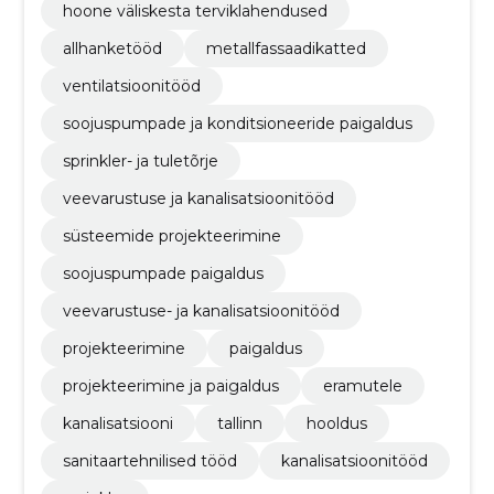
hoone väliskesta terviklahendused
allhanketööd
metallfassaadikatted
ventilatsioonitööd
soojuspumpade ja konditsioneeride paigaldus
sprinkler- ja tuletõrje
veevarustuse ja kanalisatsioonitööd
süsteemide projekteerimine
soojuspumpade paigaldus
veevarustuse- ja kanalisatsioonitööd
projekteerimine
paigaldus
projekteerimine ja paigaldus
eramutele
kanalisatsiooni
tallinn
hooldus
sanitaartehnilised tööd
kanalisatsioonitööd