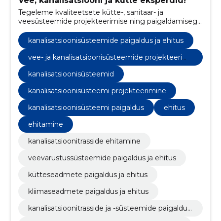
Vee, kanalisatsiooni ja kütte eksperdid!
Tegeleme kvaliteetsete kütte-, sanitaar- ja
veesüsteemide projekteerimise ning paigaldamisega,
pakkudes usaldusväärseid lahendusi nii elu- kui
äriruumides.
kanalisatsioonisüsteemide paigaldus ja ehitus
vee- ja kanalisatsioonisüsteemide projekteerimi
ne
kanalisatsioonisüsteemid
kanalisatsioonisüsteemi projekteerimine
kanalisatsioonisüsteemi paigaldus
ehitus
ehitamine
kanalisatsioonitrasside ehitamine
veevarustussüsteemide paigaldus ja ehitus
kütteseadmete paigaldus ja ehitus
kliimaseadmete paigaldus ja ehitus
kanalisatsioonitrasside ja -süsteemide paigaldus
ja ehitus