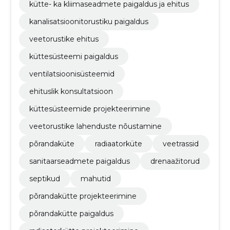
kütte- ka kliimaseadmete paigaldus ja ehitus
kanalisatsioonitorustiku paigaldus
veetorustike ehitus
küttesüsteemi paigaldus
ventilatsioonisüsteemid
ehituslik konsultatsioon
küttesüsteemide projekteerimine
veetorustike lahenduste nõustamine
põrandaküte
radiaatorküte
veetrassid
sanitaarseadmete paigaldus
drenaažitorud
septikud
mahutid
põrandakütte projekteerimine
põrandakütte paigaldus