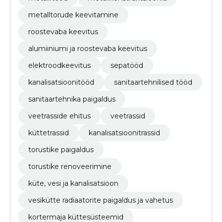
metalltorude keevitamine
roostevaba keevitus
alumiiniumi ja roostevaba keevitus
elektroodkeevitus
sepatööd
kanalisatsioonitööd
sanitaartehnilised tööd
sanitaartehnika paigaldus
veetrasside ehitus
veetrassid
küttetrassid
kanalisatsioonitrassid
torustike paigaldus
torustike renoveerimine
küte, vesi ja kanalisatsioon
vesikütte radiaatorite paigaldus ja vahetus
kortermaja küttesüsteemid