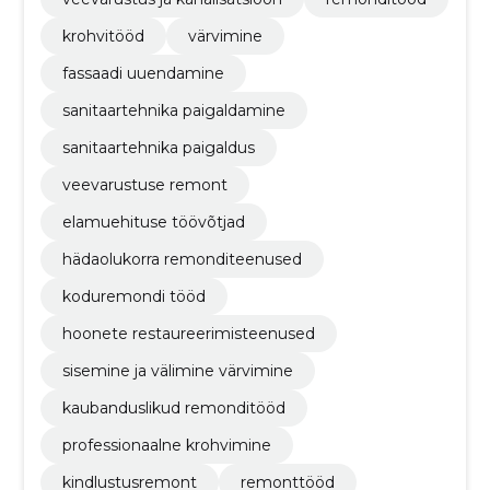
krohvitööd
värvimine
fassaadi uuendamine
sanitaartehnika paigaldamine
sanitaartehnika paigaldus
veevarustuse remont
elamuehituse töövõtjad
hädaolukorra remonditeenused
koduremondi tööd
hoonete restaureerimisteenused
sisemine ja välimine värvimine
kaubanduslikud remonditööd
professionaalne krohvimine
kindlustusremont
remonttööd