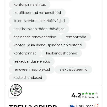
kontoripinna ehitus
sertifitseeritud remonditööd
litsentseeritud elektritöövõtjad
kanalisatsioonitööde töövõtjad
äripindade renoveerimine
remonttööd
kontori- ja kaubanduspindade ehitustööd
kontoripinnad
kaubandushooned
jaekaubanduse ehitus
renoveerimisprojektid
elektrisüsteemid
küttelahendused
4.2
56 hinnangut
Harjumaa