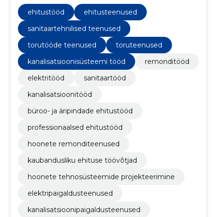
projektide jaoks.
ehitustööd
ehitusteenused
sanitaartehnilised teenused
torutööde teenused
toruteenused
kanalisatsioonisüsteemi tööd
remonditööd
elektritööd
sanitaartööd
kanalisatsioonitööd
büroo- ja äripindade ehitustööd
professionaalsed ehitustööd
hoonete remonditeenused
kaubandusliku ehituse töövõtjad
hoonete tehnosüsteemide projekteerimine
elektripaigaldusteenused
kanalisatsioonipaigaldusteenused