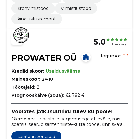
krohvimistööd
viimistlustööd
kindlustusremont
5.0
1 hinnang
PROWATER OÜ
Harjumaa
Krediidiskoor:
Usaldusväärne
Maineskoor:
2410
Töötajaid:
2
Prognooskäive (2026):
62 792 €
Voolates jätkusuutliku tuleviku poole!
Oleme pea 17-aastase kogemusega ettevõte, mis
spetsialiseerub santehniliste-kütte tööde, kinnisvara
hoolduse ning sanitaarteenuste valdkonnas.
sanitaarteenused