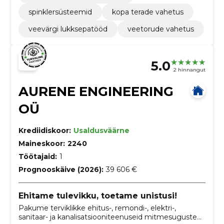
spinklersüsteemid
kopa terade vahetus
veevärgi lukksepatööd
veetorude vahetus
5.0
2 hinnangut
AURENE ENGINEERING
OÜ
Krediidiskoor:
Usaldusväärne
Maineskoor:
2240
Töötajaid:
1
Prognooskäive (2026):
39 606 €
Ehitame tulevikku, toetame unistusi!
Pakume terviklikke ehitus-, remondi-, elektri-,
sanitaar- ja kanalisatsiooniteenuseid mitmesuguste