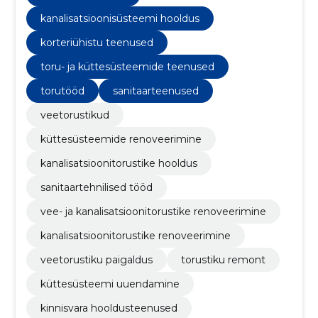
kanalisatsioonisüsteemi hooldus
korteriühistu teenused
toru- ja küttesüsteemide teenused
torutööd
sanitaarteenused
veetorustikud
küttesüsteemide renoveerimine
kanalisatsioonitorustike hooldus
sanitaartehnilised tööd
vee- ja kanalisatsioonitorustike renoveerimine
kanalisatsioonitorustike renoveerimine
veetorustiku paigaldus
torustiku remont
küttesüsteemi uuendamine
kinnisvara hooldusteenused