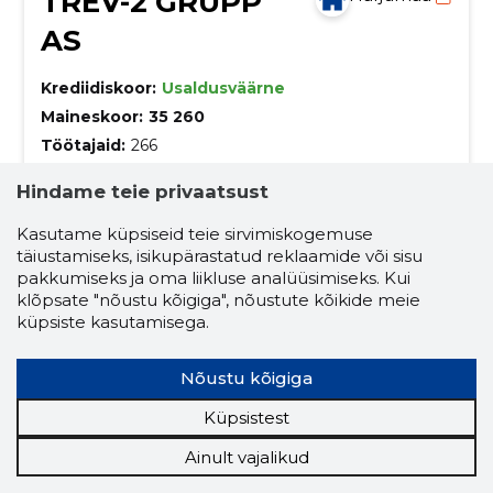
TREV-2 GRUPP
AS
Krediidiskoor:
Usaldusväärne
Maineskoor:
35 260
Töötajaid:
266
Prognooskäive (2026):
97 564 829 €
Hindame teie privaatsust
Kestvad, säästlikud ja nutikad lahendused!
Kasutame küpsiseid teie sirvimiskogemuse
täiustamiseks, isikupärastatud reklaamide või sisu
TREV-2 Grupp on taristuobjektide ja rajatiste
pakkumiseks ja oma liikluse analüüsimiseks. Kui
ehitamisele ning hooldamisele keskendunud
ettevõte.
klõpsate "nõustu kõigiga", nõustute kõikide meie
autopesula teenus
küpsiste kasutamisega.
avalikult kasutatavate teede korrashoid
Nõustu kõigiga
ehitise audit
ehitusprojekti ekspertiis
Küpsistest
ehitusuuringud
gaasipaigaldise ehitamine
Ainult vajalikud
liikluskorralduse projektide tegemine