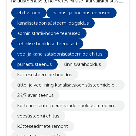
haldusteenuseid, hõlmates nii sise- kui väliskoristust,
tehnosüsteemide jälgimist ning üldist
kinnisvarahooldust.
ehitustööd
haldus- ja hooldusteenused
kanalisatsioonisüsteemi paigaldus
administratiivhoone teenused
tehnilise hoolduse teenused
vee- ja kanalisatsioonisüsteemide ehitus
puhastusteenus
kinnisvarahooldus
küttesüsteemide hooldus
ütte- ja vee- ning kanalisatsioonisüsteemide ehi
tus
24/7 avariiteenus
korteriühistute ja eramajade hooldus ja teenind
amine
veesüsteemi ehitus
kütteseadmete remont