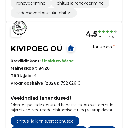
renoveerimine
ehitus ja renoveerimine
sademeveetorustiku ehitus
4.5
4 hinnangut
KIVIPOEG OÜ
Harjumaa
Krediidiskoor:
Usaldusväärne
Maineskoor:
3420
Töötajaid:
4
Prognooskäive (2026):
792 626 €
Veekindlad lahendused!
Oleme spetsialiseerunud kanalisatsioonisüsteemide
rajamisele, veeteede ehitamisele ning vastupidavate
kivi- ja killustikvundamentide loomisele, tagades
kvaliteedi ja täpsuse igas projektis.
ehitus- ja kinnisvarateenused