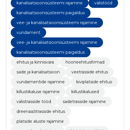
kanalisatsioonisüsteemi rajamine
välistööd
kanalisatsioonisüsteemi paigaldus
vee- ja kanalisatsioonisüsteemi rajamine
vundament
vee- ja kanalisatsioonisüsteemi rajamine
kanalisatsioonisüsteemi paigaldus
ehitus ja kinnisvara
hooneehitusfirmad
sade ja kanalisatsioon
veetrasside ehitus
vundamentide rajamine
kiviplatside ehitus
killustikaluse rajamine
killustikalused
välistrasside tööd
sadetrasside rajamine
dreenaažitrasside ehitus
platside aluste rajamine