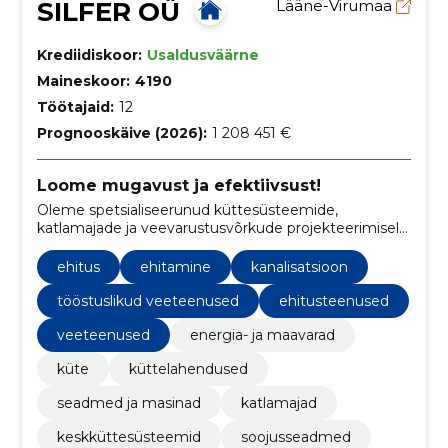
SILFER OÜ
Lääne-Virumaa
Krediidiskoor:
Usaldusväärne
Maineskoor:
4190
Töötajaid:
12
Prognooskäive (2026):
1 208 451 €
Loome mugavust ja efektiivsust!
Oleme spetsialiseerunud küttesüsteemide,
katlamajade ja veevarustusvõrkude projekteerimisele,
ehitamisele ja hooldusele, tagades klientidele tõhusa
energiakasutuse ja mugavuse.
ehitus
ehitamine
kanalisatsioon
tööstuslikud veeteenused
ehitusteenused
veeteenused
energia- ja maavarad
küte
küttelahendused
seadmed ja masinad
katlamajad
keskküttesüsteemid
soojusseadmed