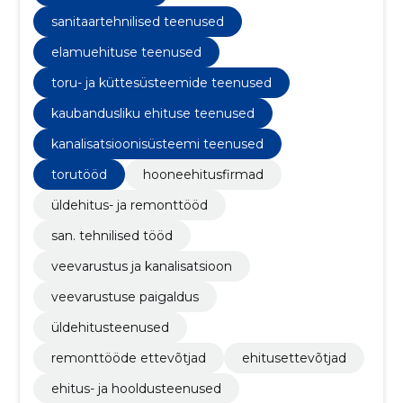
sanitaartehnilised teenused
elamuehituse teenused
toru- ja küttesüsteemide teenused
kaubandusliku ehituse teenused
kanalisatsioonisüsteemi teenused
torutööd
hooneehitusfirmad
üldehitus- ja remonttööd
san. tehnilised tööd
veevarustus ja kanalisatsioon
veevarustuse paigaldus
üldehitusteenused
remonttööde ettevõtjad
ehitusettevõtjad
ehitus- ja hooldusteenused