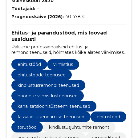
Maineskoor:
2430
Töötajaid:
–
Prognooskäive (2026):
40 478 €
Ehitus- ja parandustööd, mis loovad
usaldust!
Pakume professionaalseid ehitus- ja
remonditeenuseid, hõlmates kõike alates värvimisest
ja krohvimisest kuni fassaadi uuendamise ja
sanitaartehnika paigaldamiseni.
ehitustööd
viimistlus
ehitustööde teenused
kindlustusremondi teenused
hoonete viimistlusteenused
kanalisatsioonisüsteemi teenused
fassaadi uuendamise teenused
ehitustööd
torutööd
kindlustusjuhtumite remont
veevarustus ja kanalisatsioon
remonditööd