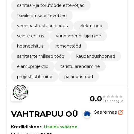
sanitaar- ja torutööde ettevõtjad
tsiviilehituse ettevõtted
veeinfrastruktuuri ehitus
elektritööd
seinte ehitus
vundamendi rajamine
hooneehitus
remonttööd
sanitaartehnilised tööd
kaubandushooned
elamuprojektid
taristu arendamine
projektijuhtimine
parandustööd
0.0
0 hinnangut
VAHTRAPUU OÜ
Saaremaa
Krediidiskoor:
Usaldusväärne