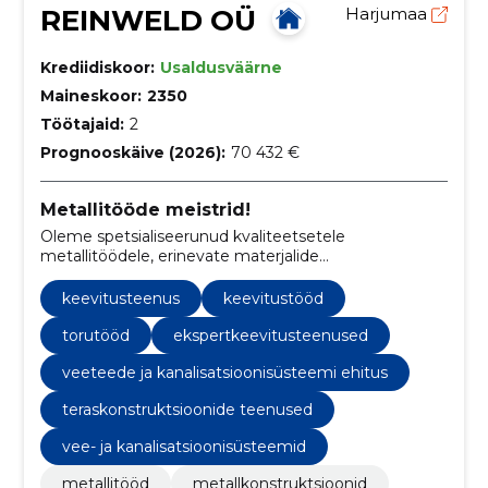
REINWELD OÜ
Harjumaa
Krediidiskoor:
Usaldusväärne
Maineskoor:
2350
Töötajaid:
2
Prognooskäive (2026):
70 432 €
Metallitööde meistrid!
Oleme spetsialiseerunud kvaliteetsetele
metallitöödele, erinevate materjalide
keevitusteenustele ja põhjalikele
torustikulahendustele, tagades, et iga projekt vastab
keevitusteenus
keevitustööd
kõrgeimatele käsitöö ja vastupidavuse standarditele.
torutööd
ekspertkeevitusteenused
veeteede ja kanalisatsioonisüsteemi ehitus
teraskonstruktsioonide teenused
vee- ja kanalisatsioonisüsteemid
metallitööd
metallkonstruktsioonid