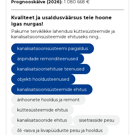
Prognooskäive (2026):
1 080 668 €
Kvaliteet ja usaldusväärsus teie hoone
igas nurgas!
Pakume terviklikke lahendusi küttesüsteemide ja
kanalisatsioonisüsteemide ehituseks ning
hoolduseks.
kanalisatsioonisüsteemi paigaldus
äripindade remonditeenused
kanalisatsiooniehituse teenused
objekti hooldusteenused
kanalisatsioonisüsteemide ehitus
ärihoonete hooldus ja remont
küttesüsteemide ehitus
kanalisatsioonide ehitus
sisetrasside pesu
õli -rasva ja liivapüüdurite pesu ja hooldus