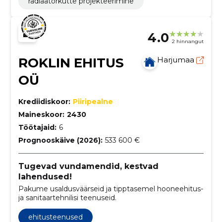
radiaatorkütte projekteerimine
4.0
2 hinnangut
ROKLIN EHITUS
Harjumaa
OÜ
Krediidiskoor:
Piiripealne
Maineskoor:
2430
Töötajaid:
6
Prognooskäive (2026):
533 600 €
Tugevad vundamendid, kestvad
lahendused!
Pakume usaldusväärseid ja tipptasemel hooneehitus-
ja sanitaartehnilisi teenuseid.
ehitusteenused