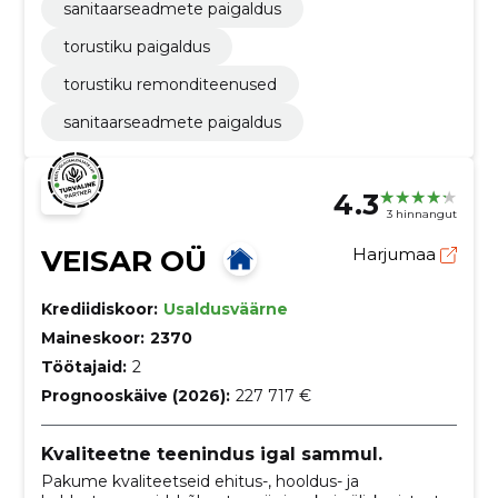
sanitaarseadmete paigaldus
torustiku paigaldus
torustiku remonditeenused
sanitaarseadmete paigaldus
4.3
3 hinnangut
VEISAR OÜ
Harjumaa
Krediidiskoor:
Usaldusväärne
Maineskoor:
2370
Töötajaid:
2
Prognooskäive (2026):
227 717 €
Kvaliteetne teenindus igal sammul.
Pakume kvaliteetseid ehitus-, hooldus- ja