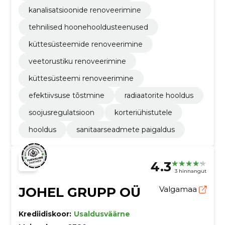
kanalisatsioonide renoveerimine
tehnilised hoonehooldusteenused
küttesüsteemide renoveerimine
veetorustiku renoveerimine
küttesüsteemi renoveerimine
efektiivsuse tõstmine
radiaatorite hooldus
soojusregulatsioon
korteriühistutele
hooldus
sanitaarseadmete paigaldus
4.3
3 hinnangut
JOHEL GRUPP OÜ
Valgamaa
Krediidiskoor:
Usaldusväärne