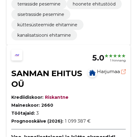
terrasside pesemine
hoonete ehitustööd
sisetrasside pesemine
küttesüsteemide ehitamine
kanalisatsiooni ehitamine
5.0
1 hinnang
SANMAN EHITUS
Harjumaa
OÜ
Krediidiskoor:
Riskantne
Maineskoor:
2660
Töötajaid:
3
Prognooskäive (2026):
1 099 387 €