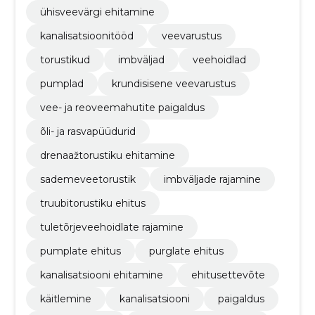
ühisveevärgi ehitamine
kanalisatsioonitööd
veevarustus
torustikud
imbväljad
veehoidlad
pumplad
krundisisene veevarustus
vee- ja reoveemahutite paigaldus
õli- ja rasvapüüdurid
drenaažtorustiku ehitamine
sademeveetorustik
imbväljade rajamine
truubitorustiku ehitus
tuletõrjeveehoidlate rajamine
pumplate ehitus
purglate ehitus
kanalisatsiooni ehitamine
ehitusettevõte
käitlemine
kanalisatsiooni
paigaldus