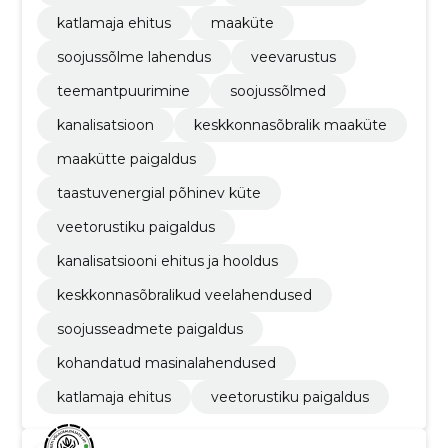
katlamaja ehitus
maaküte
soojussõlme lahendus
veevarustus
teemantpuurimine
soojussõlmed
kanalisatsioon
keskkonnasõbralik maaküte
maakütte paigaldus
taastuvenergial põhinev küte
veetorustiku paigaldus
kanalisatsiooni ehitus ja hooldus
keskkonnasõbralikud veelahendused
soojusseadmete paigaldus
kohandatud masinalahendused
katlamaja ehitus
veetorustiku paigaldus