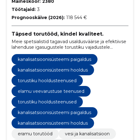
Maineskoor:
2380
Töötajaid:
3
Prognooskäive (2026):
118 544 €
Täpsed torutööd, kindel kvaliteet.
Meie spetsialistid tagavad usaldusväärse ja efektiivse
lahenduse igasugustele torustiku vajadustele
eramajas, tagades teie kodu veevarustuse ja
kanalisatsiooni probleemideta toimimise.
kanalisatsioonisüsteemi paigaldus
kanalisatsioonisüsteemi hooldus
torustiku hooldusteenused
elamu veevarustuse teenused
torustiku hooldusteenused
kanalisatsioonisüsteemi paigaldus
kanalisatsioonisüsteemi hooldus
eramu torutööd
vesi ja kanalisatsioon