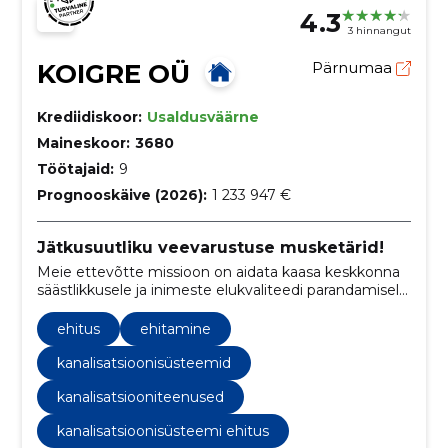
4.3
3 hinnangut
KOIGRE OÜ
Pärnumaa
Krediidiskoor:
Usaldusväärne
Maineskoor:
3680
Töötajaid:
9
Prognooskäive (2026):
1 233 947 €
Jätkusuutliku veevarustuse musketärid!
Meie ettevõtte missioon on aidata kaasa keskkonna
säästlikkusele ja inimeste elukvaliteedi parandamisele,
pakkudes kvaliteetset ühisveevärgi ja kanalisatsiooni
ehitusteenust. Meie meeskond keskendub klientide
ehitus
ehitamine
vajaduste täitmisele ja jätkusuutlikkusele.
kanalisatsioonisüsteemid
kanalisatsiooniteenused
kanalisatsioonisüsteemi ehitus