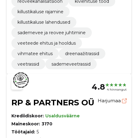
reoveekanalisatsioon
kiviehituse tööd
killustikaluse rajamine
killustikaluse lahendused
sademevee ja reovee juhtimine
veeteede ehitus ja hooldus
vihmatee ehitus
dreenaažitrassid
veetrassid
sademeveetrassid
4.8
4 hinnangut
RP & PARTNERS OÜ
Harjumaa
Krediidiskoor:
Usaldusväärne
Maineskoor:
3170
Töötajaid:
5