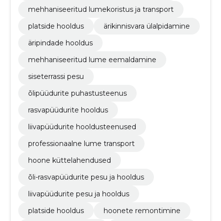
mehhaniseeritud lumekoristus ja transport
platside hooldus
ärikinnisvara ülalpidamine
äripindade hooldus
mehhaniseeritud lume eemaldamine
siseterrassi pesu
õlipüüdurite puhastusteenus
rasvapüüdurite hooldus
liivapüüdurite hooldusteenused
professionaalne lume transport
hoone küttelahendused
õli-rasvapüüdurite pesu ja hooldus
liivapüüdurite pesu ja hooldus
platside hooldus
hoonete remontimine