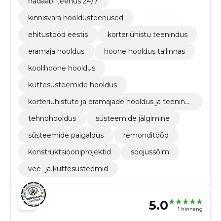
hädaabi teenus 24/7
kinnisvara hooldusteenused
ehitustööd eestis
korteriühistu teenindus
eramaja hooldus
hoone hooldus tallinnas
koolihoone hooldus
küttesüsteemide hooldus
korteriühistute ja eramajade hooldus ja teenind
us
tehnohooldus
süsteemide jälgimine
süsteemide paigaldus
remonditööd
konstruktsiooniprojektid
soojussõlm
vee- ja küttesüsteemid
5.0
1 hinnang