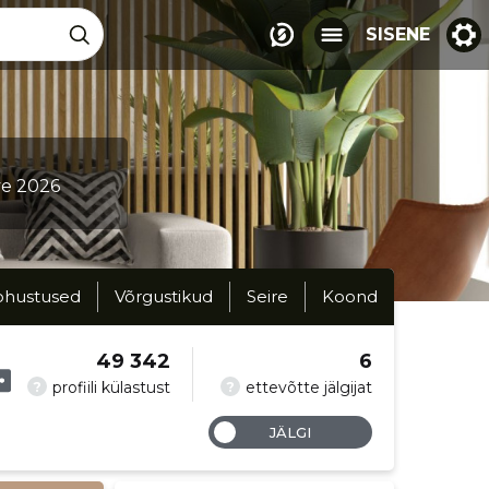
SISENE
ve 2026
ohustused
Võrgustikud
Seire
Koond
49 342
6
?
?
profiili külastust
ettevõtte jälgijat
JÄLGI