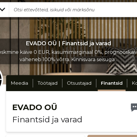
EVADO OÜ | Finantsid ja varad
skmine käive 0 EUR, kasumimarginaal 0%, prognooskäi
väheneb 100% võrra. Kinnisvara seisuga...
Meedia
Töötajad
Otsustajad
Finantsid
K
EVADO OÜ
Finantsid ja varad