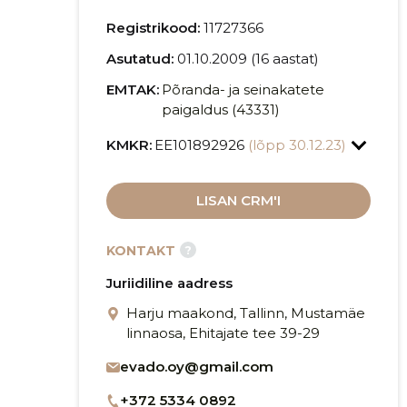
Registrikood:
11727366
Asutatud:
01.10.2009 (16 aastat)
EMTAK:
Põranda- ja seinakatete
paigaldus (43331)
KMKR:
EE101892926
(lõpp 30.12.23)
LISAN CRM'I
?
KONTAKT
Juriidiline aadress
Harju maakond, Tallinn, Mustamäe
linnaosa, Ehitajate tee 39-29
evado.oy@gmail.com
+372 5334 0892