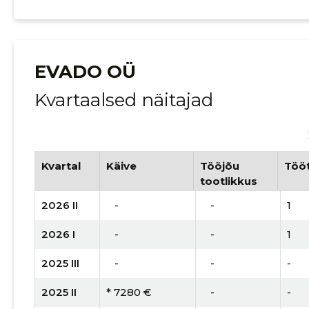
EVADO OÜ
Kvartaalsed näitajad
Kvartal
Käive
Tööjõu
Tööt
tootlikkus
2026 II
   -
   -
1
2026 I
   -
   -
1
2025 III
   -
   -
-
2025 II
* 7280 €
   -
-