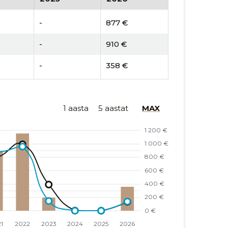
-
877 €
-
910 €
-
358 €
1 aasta
5 aastat
MAX