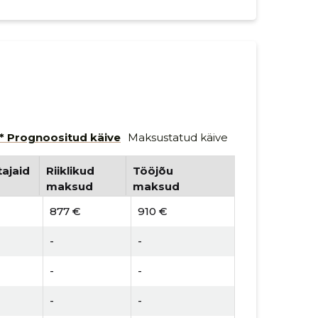
* Prognoositud käive
Maksustatud käive
ajaid
Riiklikud
Tööjõu
maksud
maksud
877 €
910 €
-
-
-
-
-
-