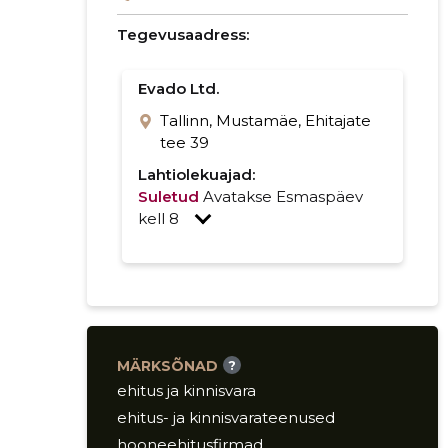
Tegevusaadress:
Evado Ltd.
Tallinn, Mustamäe, Ehitajate
tee 39
Lahtiolekuajad:
Suletud
Avatakse Esmaspäev
kell 8
MÄRKSÕNAD
?
ehitus ja kinnisvara
ehitus- ja kinnisvarateenused
hooneehitusfirmad