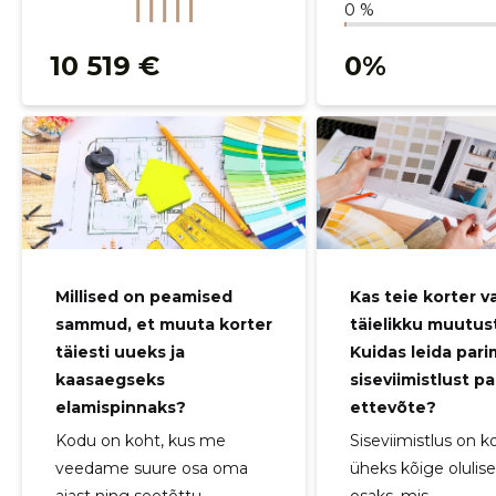
0 %
10 519 €
0%
Millised on peamised
Kas teie korter v
sammud, et muuta korter
täielikku muutus
täiesti uueks ja
Kuidas leida pari
kaasaegseks
siseviimistlust p
elamispinnaks?
ettevõte?
Kodu on koht, kus me
Siseviimistlus on ko
veedame suure osa oma
üheks kõige oluli