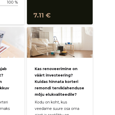
100 %
7.11 €
ajab
Kas renoveerimine on
t?
väärt investeering?
m
Kuidas hinnata korteri
akkuv
remondi terviklahenduse
mõju elukvaliteedile?
rteri
Kodu on koht, kus
semaks
veedame suure osa oma