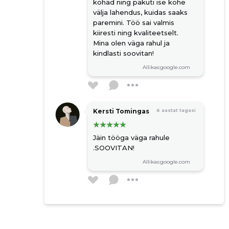
kohad ning pakuti ise kohe
elektrijuhtmestiku paigaldamine või
välja lahendus, kuidas saaks
vahetus
paremini. Töö sai valmis
kaablite vedamine
kiiresti ning kvaliteetselt.
elektrisüsteemi maandamine
Mina olen väga rahul ja
kindlasti soovitan!
võrguühenduse loomine
Allikas:google.com
vannitoa remont
renoveerimine
remonttööd
remont
Kersti Tomingas
6 aastat tagasi
detailid
Jäin tööga väga rahule
siseviimistlustööd
.SOOVITAN!
harjumaa
Allikas:google.com
plaatimine
vannitubade renoveerimine
korterite renoveerimine
lihvimine
pahteldus