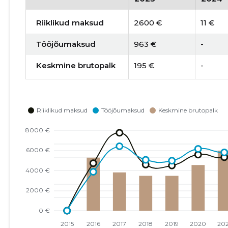
Riiklikud maksud
2600 €
11 €
Tööjõumaksud
963 €
-
Keskmine brutopalk
195 €
-