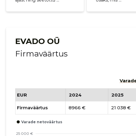
ajast ning seetõttu ...
osaks, mis ...
EVADO OÜ
Firmaväärtus
Varade
EUR
2024
2025
Firmaväärtus
8966 €
21 038 €