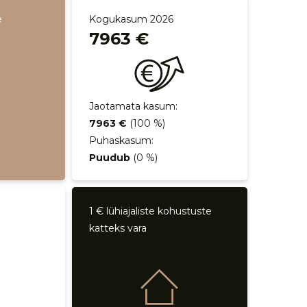
e
Kogukasum 2026
7963 €
Jaotamata kasum:
7963 €
(100 %)
Puhaskasum:
Puudub
(0 %)
1 € lühiajaliste kohustuste
katteks vara