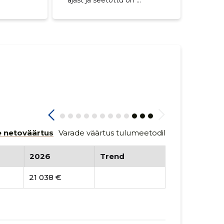
ajast ja seetõttu on ...
 netoväärtus
Varade väärtus tulumeetodil
2026
Trend
21 038 €