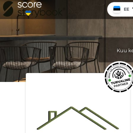
EE
Kuu ke