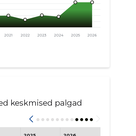
ed keskmised palgad
2025
2026