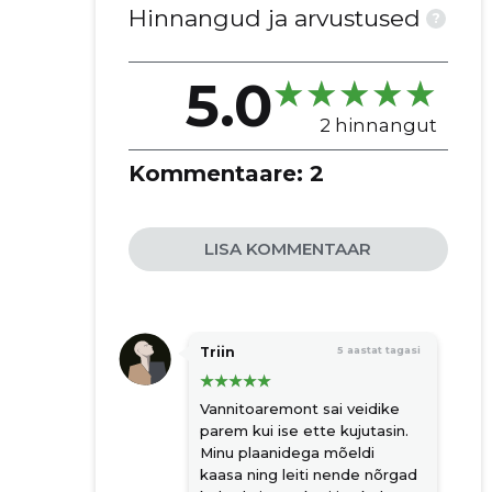
sisearhitektuur ja mööbli paigaldus
Hinnangud ja arvustused
?
tehniline hooldus ja järelteenus
põranda remont
5.0
vannitoa ja köögi remont
seinte ja lagede remont
2 hinnangut
ehitusjärgne koristus
Kommentaare:
2
värvimisteenused
põrandkatete paigaldus
krohvimine
LISA KOMMENTAAR
siseuste paigaldus või vahetus
tapeetimine
hüdroisolatsioon
Triin
5 aastat tagasi
sanitaartehniliste seadmete
paigaldus või vahetus
Vannitoaremont sai veidike
komplektteenusena remonttöö
parem kui ise ette kujutasin.
konsultatsioon
Minu plaanidega mõeldi
valgustite paigaldamine või vahetus
kaasa ning leiti nende nõrgad