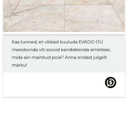
2018 II
1243 €
2
2018 I
1331 €
2
2017 IV
1409 €
3
Kas tunned, et võiksid kuuluda EVADO OÜ
2017 III
2295 €
3
meeskonda või soovid kandideerida ametisse,
2017 II
1543 €
3
mida siin mainitud pole? Anna endast julgelt
märku!
2017 I
1165 €
2
2016 IV
1055 €
1
2016 III
1055 €
1
2016 II
1055 €
1
2016 I
704 €
1
2015 IV
-
-