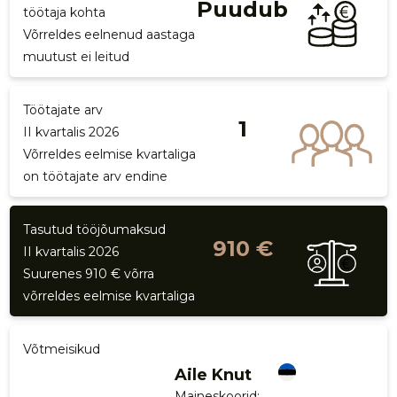
Puudub
töötaja kohta
p
Võrreldes eelnenud aastaga
muutust ei leitud
Töötajate arv
1
II kvartalis 2026
Võrreldes eelmise kvartaliga
on töötajate arv endine
Tasutud tööjõumaksud
910 €
II kvartalis 2026
Suurenes 910 € võrra
võrreldes eelmise kvartaliga
Võtmeisikud
Aile Knut
Maineskoorid:
...