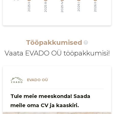
2021 I
1243 €
2
2020 IV
1390 €
2
2020 III
1684 €
2
2020 II
1684 €
2
Tööpakkumised
?
2020 I
1390 €
2
Vaata EVADO OÜ tööpakkumisi!
2019 IV
1243 €
2
2019 III
1243 €
2
2019 II
1243 €
2
EVADO OÜ
2019 I
1243 €
2
Tule meie meeskonda! Saada
2018 IV
1243 €
2
meile oma CV ja kaaskiri.
2018 III
1243 €
2