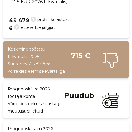
715 EUR 2026 II kvartalis,
?
profiili külastust
49 479
?
ettevõtte jälgijat
6
30
Keskmine töötasu
715 €
II kvartalis 2026
Suurenes 715 € võrra
võrreldes eelmise kvartaliga
Prognooskäive 2026
Puudub
töötaja kohta
Võrreldes eelmise aastaga
muutust ei leitud
Prognooskasum 2026