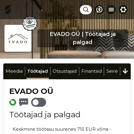
EVADO OÜ | Töötajad ja
palgad
Meedia
Töötajad
Otsustajad
Finantsid
Seire
EVADO OÜ
Töötajad ja palgad
Keskmine töötasu suurenes 715 EUR võrra -