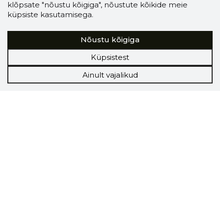
klõpsate "nõustu kõigiga", nõustute kõikide meie
küpsiste kasutamisega.
Nõustu kõigiga
Küpsistest
Ainult vajalikud
Storybook