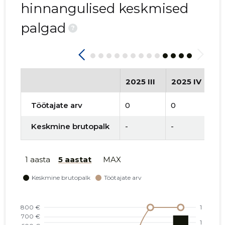
hinnangulised keskmised
palgad
?
2025 III
2025 IV
2
Töötajate arv
0
0
1
Keskmine brutopalk
-
-
-
1 aasta
5 aastat
MAX