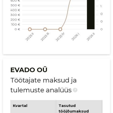
EVADO OÜ
Töötajate maksud ja
tulemuste analüüs
?
Kvartal
Tasutud
Tööt
tööjõumaksud
arv