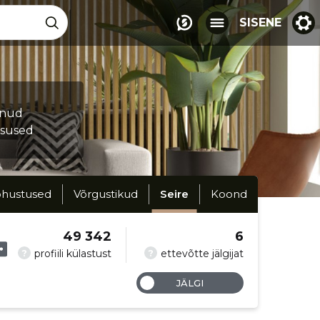
SISENE
munud
tsused
hustused
Võrgustikud
Seire
Koond
49 342
6
?
?
profiili külastust
ettevõtte jälgijat
JÄLGI