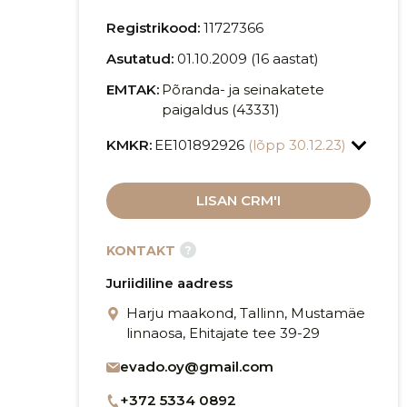
Registrikood:
11727366
Asutatud:
01.10.2009 (16 aastat)
EMTAK:
Põranda- ja seinakatete
paigaldus (43331)
KMKR:
EE101892926
(lõpp 30.12.23)
LISAN CRM'I
?
KONTAKT
Juriidiline aadress
Harju maakond, Tallinn, Mustamäe
linnaosa, Ehitajate tee 39-29
evado.oy@gmail.com
+372 5334 0892