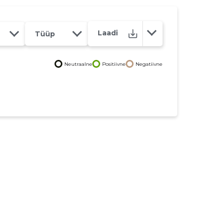
Laadi
Tüüp
Neutraalne
Positiivne
Negatiivne