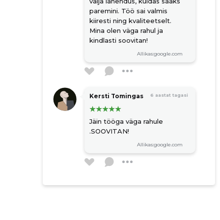
välja lahendus, kuidas saaks
vahetus
paremini. Töö sai valmis
kaablite vedamine
kiiresti ning kvaliteetselt.
elektrisüsteemi maandamine
Mina olen väga rahul ja
kindlasti soovitan!
võrguühenduse loomine
Allikas:google.com
vannitoa remont
renoveerimine
remonttööd
remont
Kersti Tomingas
6 aastat tagasi
detailid
Jäin tööga väga rahule
siseviimistlustööd
.SOOVITAN!
harjumaa
Allikas:google.com
plaatimine
vannitubade renoveerimine
korterite renoveerimine
lihvimine
pahteldus
värvitööd