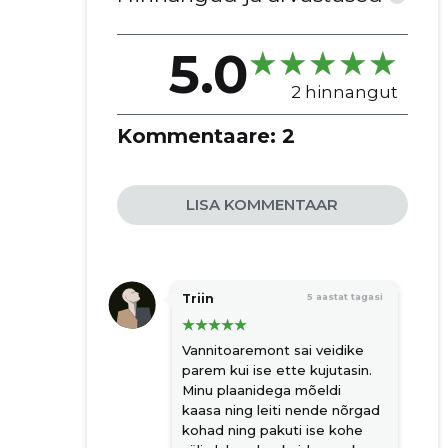
tehniline hooldus ja järelteenus
põranda remont
5.0
vannitoa ja köögi remont
seinte ja lagede remont
2 hinnangut
ehitusjärgne koristus
Kommentaare:
2
värvimisteenused
põrandkatete paigaldus
krohvimine
LISA KOMMENTAAR
siseuste paigaldus või vahetus
tapeetimine
hüdroisolatsioon
Triin
5 aastat tagasi
sanitaartehniliste seadmete
paigaldus või vahetus
Vannitoaremont sai veidike
komplektteenusena remonttöö
parem kui ise ette kujutasin.
konsultatsioon
Minu plaanidega mõeldi
valgustite paigaldamine või vahetus
kaasa ning leiti nende nõrgad
kohad ning pakuti ise kohe
elektrijuhtmestiku paigaldamine või