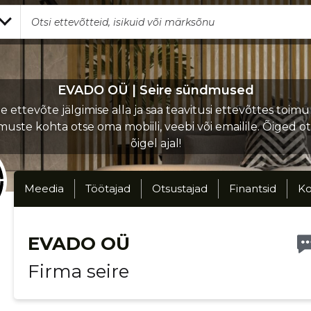
EVADO OÜ | Seire sündmused
 ettevõte jälgimise alla ja saa teavitusi ettevõttes toi
uste kohta otse oma mobiili, veebi või emailile. Õiged o
õigel ajal!
Meedia
Töötajad
Otsustajad
Finantsid
Ko
EVADO OÜ
Firma seire