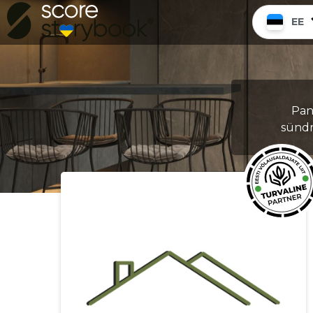
EE
Pane
sündm