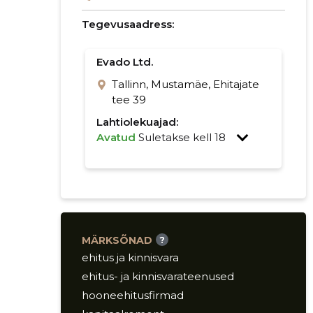
Tegevusaadress:
Evado Ltd.
Tallinn, Mustamäe, Ehitajate
tee 39
Lahtiolekuajad:
Avatud
Suletakse kell 18
MÄRKSÕNAD
?
ehitus ja kinnisvara
ehitus- ja kinnisvarateenused
hooneehitusfirmad