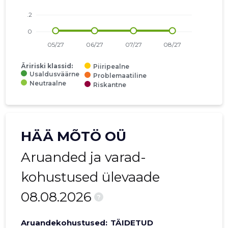
Äririski klassid:
Piiripealne
Usaldusväärne
Problemaatiline
Neutraalne
Riskantne
HÄÄ MÕTÖ OÜ
Aruanded ja varad-
kohustused ülevaade
08.08.2026
?
Aruandekohustused:
TÄIDETUD