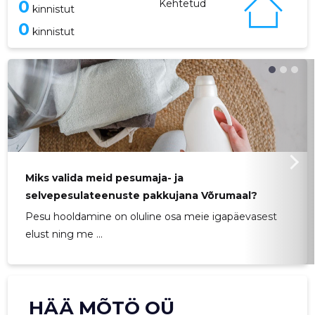
0
Kehtetud
kinnistut
0
kinnistut
Miks valida meid pesumaja- ja
selvepesulateenuste pakkujana Võrumaal?
Pesu hooldamine on oluline osa meie igapäevasest
elust ning me ...
HÄÄ MÕTÖ OÜ