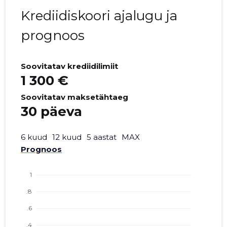
Krediidiskoori ajalugu ja
prognoos
Soovitatav krediidilimiit
1 300 €
Soovitatav maksetähtaeg
30 päeva
6 kuud
12 kuud
5 aastat
MAX
Prognoos