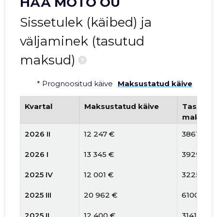
HÄÄ MÕTÖ OÜ
Sissetulek (käibed) ja
väljaminek (tasutud
maksud)
?
* Prognoositud käive
Maksustatud käive
Kvartal
Maksustatud käive
Tasutud 
maksud
2026 II
12 247 €
3861 €
2026 I
13 345 €
3929 €
2025 IV
12 001 €
3225 €
2025 III
20 962 €
6100 €
2025 II
12 400 €
3141 €