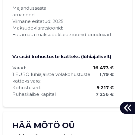
Majandusaasta
aruanded:
Viimane esitatud: 2025
Maksudeklaratsioonid:
Esitamata maksudeklaratsioonid puuduvad
Varasid kohustuste katteks (lühiajaliselt)
Varad:
16 473 €
1 EURO lühiajaliste võlakohustuste
1,79 €
katteks vara:
Kohustused:
9 217 €
Puhaskäibe kapital:
7 256 €
HÄÄ MÕTÖ OÜ