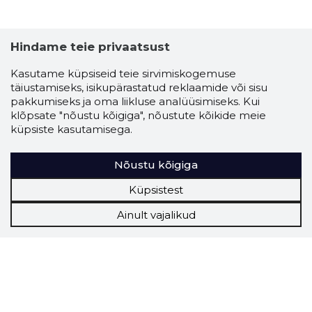
Hindame teie privaatsust
Kasutame küpsiseid teie sirvimiskogemuse
täiustamiseks, isikupärastatud reklaamide või sisu
pakkumiseks ja oma liikluse analüüsimiseks. Kui
klõpsate "nõustu kõigiga", nõustute kõikide meie
küpsiste kasutamisega.
Nõustu kõigiga
Küpsistest
Ainult vajalikud