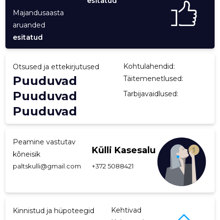
esitatud
Majandusaasta
p
aruanded
esitatud
Kohtulahendid:
Otsused ja ettekirjutused
Puuduvad
Täitemenetlused:
Puuduvad
Tarbijavaidlused:
Puuduvad
Peamine vastutav
Külli Kasesalu
kõneisik
paltskulli@gmail.com
+372 5088421
Kehtivad
Kinnistud ja hüpoteegid