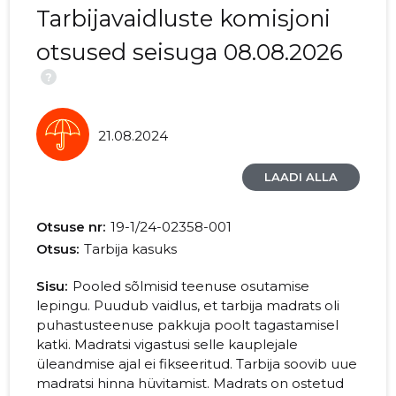
Tarbijavaidluste komisjoni
2017 I
5584 €
810 €
otsused seisuga 08.08.2026
2016 IV
5715 €
1089 €
?
2016 III
5715 €
1108 €
21.08.2024
2016 II
5715 €
695 €
LAADI ALLA
2016 I
5332 €
680 €
2015 IV
4136 €
776 €
Otsuse nr:
19-1/24-02358-001
Otsus:
Tarbija kasuks
2015 III
4827 €
1100 €
Sisu:
Pooled sõlmisid teenuse osutamise
2015 II
4000 €
815 €
lepingu. Puudub vaidlus, et tarbija madrats oli
puhastusteenuse pakkuja poolt tagastamisel
2015 I
2527 €
331 €
katki. Madratsi vigastusi selle kauplejale
üleandmise ajal ei fikseeritud. Tarbija soovib uue
madratsi hinna hüvitamist. Madrats on ostetud