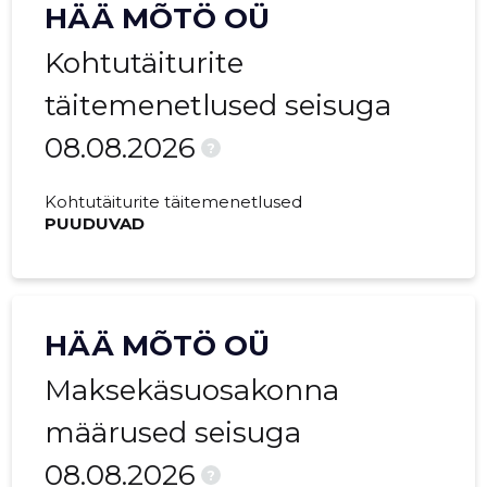
HÄÄ MÕTÖ OÜ
2022 III
16 572 €
2934 €
Kohtutäiturite
2022 II
9403 €
1556 €
täitemenetlused seisuga
2022 I
7853 €
-
08.08.2026
2021 IV
5883 €
1143 €
?
2021 III
14 197 €
2117 €
Kohtutäiturite täitemenetlused
PUUDUVAD
2021 II
4076 €
326 €
2021 I
6414 €
835 €
2020 IV
5682 €
537 €
HÄÄ MÕTÖ OÜ
2020 III
10 137 €
1033 €
Maksekäsuosakonna
2020 II
1475 €
179 €
määrused seisuga
08.08.2026
2020 I
5977 €
707 €
?