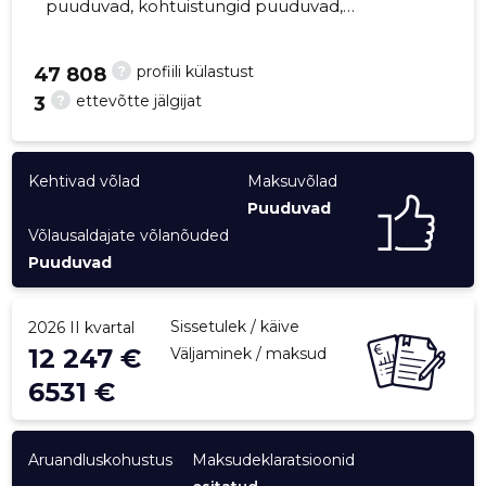
puuduvad, kohtuistungid puuduvad,
majandusaasta aruanded esitatud. Peamine
vastutav kõneisik, paltskulli@gmail.com, +372
?
profiili külastust
47 808
5088421
?
ettevõtte jälgijat
3
23
Kehtivad võlad
Maksuvõlad
Puuduvad
Võlausaldajate võlanõuded
Puuduvad
Sissetulek / käive
2026 II kvartal
12 247 €
Väljaminek / maksud
6531 €
Aruandluskohustus
Maksudeklaratsioonid