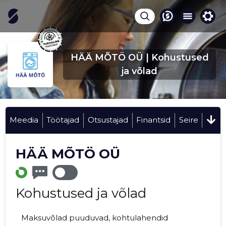
HÄÄ MÕTÖ OÜ | Kohustused
ja võlad
Meedia
Töötajad
Otsustajad
Finantsid
Seire
HÄÄ MÕTÖ OÜ
Kohustused ja võlad
Maksuvõlad puuduvad, kohtulahendid