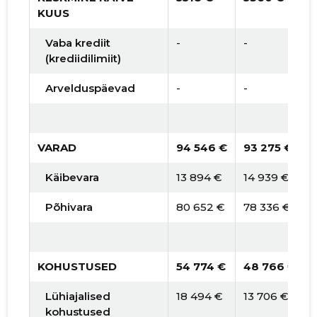
KUUS
Vaba krediit
-
-
(krediidilimiit)
Arvelduspäevad
-
-
VARAD
94 546 €
93 275 €
Käibevara
13 894 €
14 939 €
Põhivara
80 652 €
78 336 €
KOHUSTUSED
54 774 €
48 766 €
Lühiajalised
18 494 €
13 706 €
kohustused