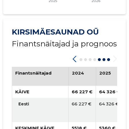
KIRSIMÄESAUNAD OÜ
Finantsnäitajad ja prognoos
Finantsnäitajad
2024
2025
KÄIVE
66 227 €
64 326 €
Eesti
66 227 €
64 326 €
KESKMINE KÄIVE
5518 €
5360 €