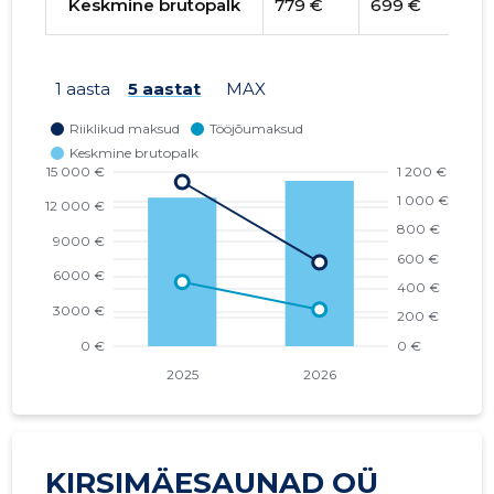
Keskmine brutopalk
779 €
699 €
102
1 aasta
5 aastat
MAX
KIRSIMÄESAUNAD OÜ