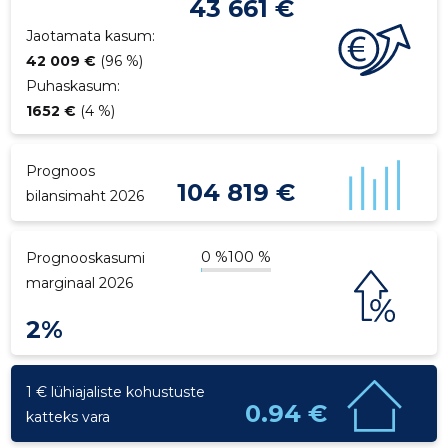
43 661 €
p
Jaotamata kasum:
42 009 €
(96 %)
Puhaskasum:
1652 €
(4 %)
Prognoos
104 819 €
bilansimaht 2026
0 %
100 %
Prognooskasumi
marginaal 2026
2%
1 € lühiajaliste kohustuste
0.94 €
katteks vara