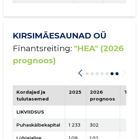
KIRSIMÄESAUNAD OÜ
Finantsreiting:
"HEA"
(2026
prognoos)
Kordajad ja
2025
2026
Tren
tulutasemed
prognoos
LIKVIIDSUS
Puhaskäibekapital
1 233
302
Lühiajalise
1,09
1,02