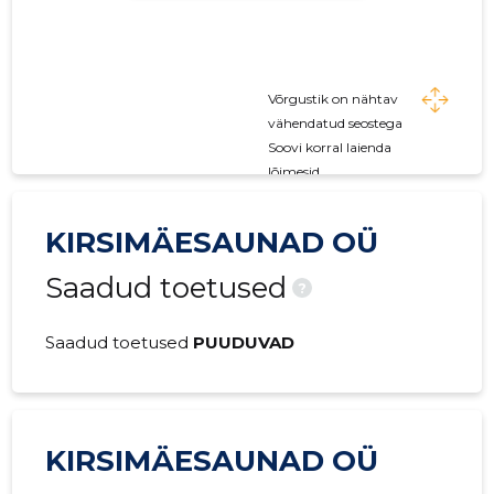
Võrgustik on nähtav
vähendatud seostega
Soovi korral laienda
lõimesid
KIRSIMÄESAUNAD OÜ
Saadud toetused
?
Saadud toetused
PUUDUVAD
KIRSIMÄESAUNAD OÜ