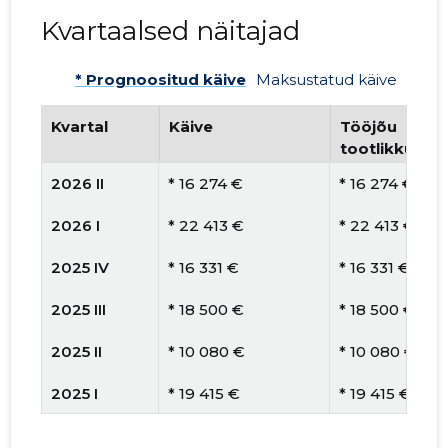
Kvartaalsed näitajad
* Prognoositud käive
Maksustatud käive
Kvartal
Käive
Tööjõu
tootlikkus
2026 II
* 16 274 €
* 16 274 €
2026 I
* 22 413 €
* 22 413 €
2025 IV
* 16 331 €
* 16 331 €
2025 III
* 18 500 €
* 18 500 €
2025 II
* 10 080 €
* 10 080 €
2025 I
* 19 415 €
* 19 415 €
2024 IV
* 12 525 €
* 12 525 €