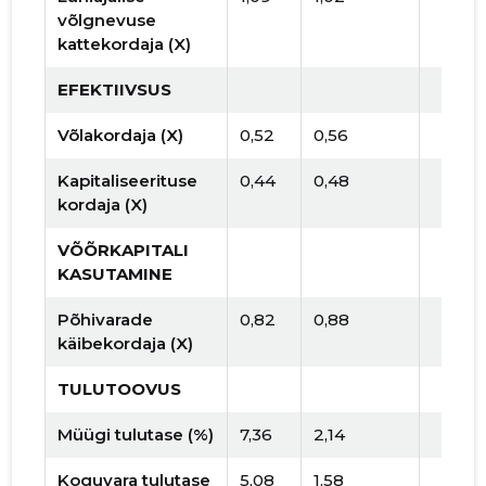
võlgnevuse
kattekordaja (X)
EFEKTIIVSUS
Võlakordaja (X)
0,52
0,56
Kapitaliseerituse
0,44
0,48
kordaja (X)
VÕÕRKAPITALI
KASUTAMINE
Põhivarade
0,82
0,88
käibekordaja (X)
TULUTOOVUS
Müügi tulutase (%)
7,36
2,14
Koguvara tulutase
5,08
1,58