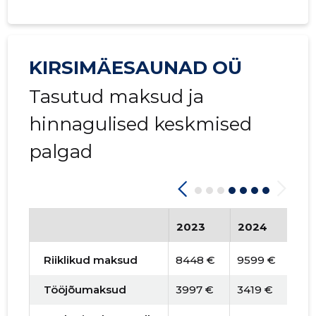
KIRSIMÄESAUNAD OÜ
Tasutud maksud ja
hinnagulised keskmised
palgad
2023
2024
20
Riiklikud maksud
8448 €
9599 €
14 
Tööjõumaksud
3997 €
3419 €
553