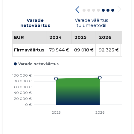
Varade
Varade väärtus
netoväärtus
tulumeetodil
EUR
2024
2025
2026
Tre
Firmaväärtus
79 544 €
89 018 €
92 323 €