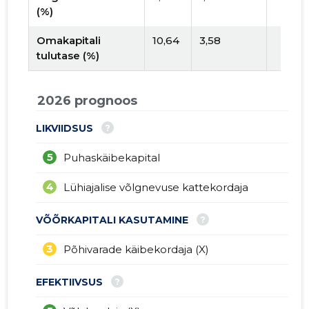
(%)
Omakapitali
10,64
3,58
tulutase (%)
2026 prognoos
?
LIKVIIDSUS
5
Puhaskäibekapital
4
Lühiajalise võlgnevuse kattekordaja
?
VÕÕRKAPITALI KASUTAMINE
3
Põhivarade käibekordaja (X)
?
EFEKTIIVSUS