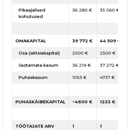
Pikaajalised
36 280 €
35 060 €
kohutused
OMAKAPITAL
39 772 €
44 509 €
Osa-(aktsiakapital)
2500 €
2500 €
Jaotamata kasum
36 219 €
37 272 €
Puhaskasum
1053 €
4737 €
PUHASKÄIBEKAPITAL
−4600 €
1233 €
TÖÖTAJATE ARV
1
1