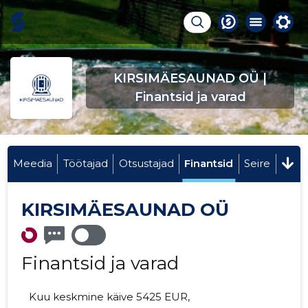
KIRSIMÄESAUNAD OÜ |
Finantsid ja varad
Meedia
Töötajad
Otsustajad
Finantsid
Seire
KIRSIMÄESAUNAD OÜ
Finantsid ja varad
Kuu keskmine käive 5425 EUR,