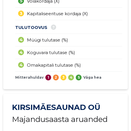
5
Võlakordaja (X)
3
Kapitaliseerituse kordaja (X)
?
TULUTOOVUS
4
Müügi tulutase (%)
4
Koguvara tulutase (%)
4
Omakapitali tulutase (%)
Mitterahuldav
1
2
3
4
5
Väga hea
KIRSIMÄESAUNAD OÜ
Majandusaasta aruanded