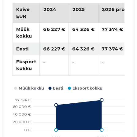
Käive
2024
2025
2026 progno
EUR
Müük
66 227 €
64 326 €
77 374 €
kokku
Eesti
66 227 €
64 326 €
77 374 €
Eksport
-
-
-
kokku