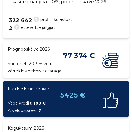
kasumimarginaal 0%, prognooskäive 2026
suureneb 20.3% võrra. Kinnisvara seisuga...
?
profiili külastust
322 642
?
ettevõtte jälgijat
2
22
Prognooskäive 2026
77 374 €
Suureneb 20.3 % võrra
võrreldes eelmise aastaga
Kuu keskmine käive
5425 €
Vaba krediit:
100 €
Arvelduspäevi:
7
Kogukasum 2026