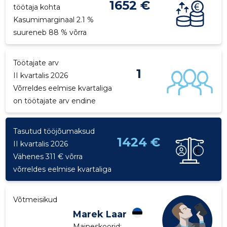
1652 €
töötaja kohta
p
Kasumimarginaal 2.1 %
suureneb 88 % võrra
Töötajate arv
1
II kvartalis 2026
Võrreldes eelmise kvartaliga
on töötajate arv endine
Tasutud tööjõumaksud
1424 €
II kvartalis 2026
Vähenes 311 € võrra
võrreldes eelmise kvartaliga
Võtmeisikud
Marek Laar
Maineskoorid:
...