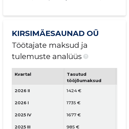
KIRSIMÄESAUNAD OÜ
Töötajate maksud ja
tulemuste analüüs
?
Kvartal
Tasutud
Tööt
tööjõumaksud
arv
2026 II
1424 €
1
2026 I
1735 €
1
2025 IV
1677 €
1
2025 III
985 €
1