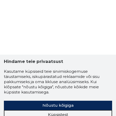
Hindame teie privaatsust
Kasutame küpsiseid teie sirvimiskogemuse
täiustamiseks, isikupärastatud reklaamide või sisu
pakkumiseks ja oma liikluse analüüsimiseks. Kui
klõpsate "nõustu kõigiga", nõustute kõikide meie
küpsiste kasutamisega.
Nõustu kõigiga
Küpsistest