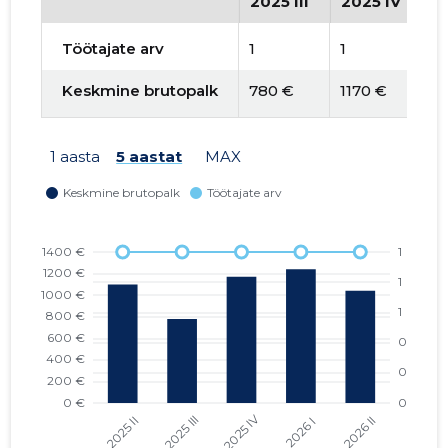
2025 III
2025 IV
2
Töötajate arv
1
1
1
Keskmine brutopalk
780 €
1170 €
1
1 aasta
5 aastat
MAX