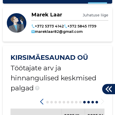
Marek Laar
Juhatuse liige
+372 5373 4142
+372 5845 1739
mareklaar82@gmail.com
KIRSIMÄESAUNAD OÜ
Töötajate arv ja
hinnangulised keskmised
palgad
?