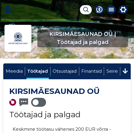
KIRSIMÄESAUNAD OÜ |
Töötajad ja palgad
Meedia
Töötajad
Otsustajad
Finantsid
Seire
KIRSIMÄESAUNAD OÜ
Töötajad ja palgad
Keskmine töötasu vähenes 200 EUR võrra -