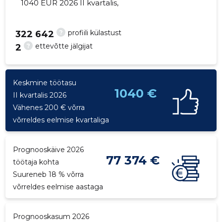
1040 EUR 2026 II kvartalis,
?
profiili külastust
322 642
?
ettevõtte jälgijat
2
22
Keskmine töötasu
1040 €
II kvartalis 2026
Vähenes 200 € võrra
võrreldes eelmise kvartaliga
Prognooskäive 2026
77 374 €
töötaja kohta
Suureneb 18 % võrra
võrreldes eelmise aastaga
Prognooskasum 2026