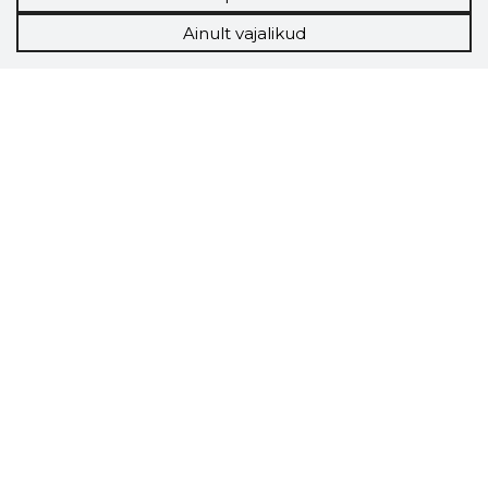
Ainult vajalikud
Storybook
Chrome laiendus
Storybooki laiendus ütleb Sulle, mis firma
veebilehel Sa parajasti viibid ja kui usaldusväärne
see firma täna on.
LAADI LAIENDUS ALLA