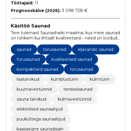
Töötajaid:
11
Prognooskäive (2026):
3 098 728 €
Käsitöö Saunad
Tere tulemast Saunasharki maailma, kus meie saunad
on rohkem kui lihtsalt kvaliteetsed – need on loodud
armastusega ja tähelepanuga iga detaili suhtes.
saunad
torusaunad
eljacandic saunad
torusaunad
kvaliteetsed saunad
kompaktsed saunad
torusaunad
lisatarvikud
kümblustünn
külmtünn
kuumaveetünnid
terrassisaunad
sauna tarvikud
külmaveetünnid
elektrilised saunaahjud
puuküttega saunaahjud
kaasaegne saunadisain