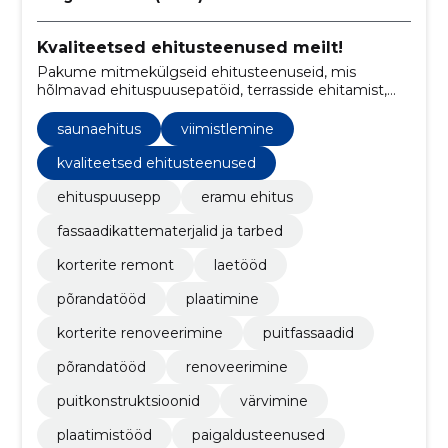
Kvaliteetsed ehitusteenused meilt!
Pakume mitmekülgseid ehitusteenuseid, mis
hõlmavad ehituspuusepatöid, terrasside ehitamist,
aedade rajamist, katuste renoveerimist, põrandatöid
ning puitfassaadide paigaldamist.
saunaehitus
viimistlemine
kvaliteetsed ehitusteenused
ehituspuusepp
eramu ehitus
fassaadikattematerjalid ja tarbed
korterite remont
laetööd
põrandatööd
plaatimine
korterite renoveerimine
puitfassaadid
põrandatööd
renoveerimine
puitkonstruktsioonid
värvimine
plaatimistööd
paigaldusteenused