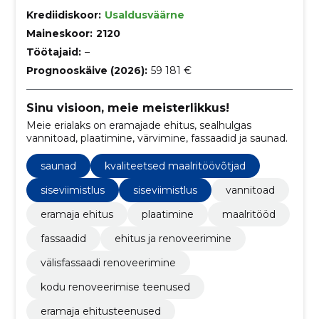
Krediidiskoor:
Usaldusväärne
Maineskoor:
2120
Töötajaid:
–
Prognooskäive (2026):
59 181 €
Sinu visioon, meie meisterlikkus!
Meie erialaks on eramajade ehitus, sealhulgas
vannitoad, plaatimine, värvimine, fassaadid ja saunad.
saunad
kvaliteetsed maalritöövõtjad
siseviimistlus
siseviimistlus
vannitoad
eramaja ehitus
plaatimine
maalritööd
fassaadid
ehitus ja renoveerimine
välisfassaadi renoveerimine
kodu renoveerimise teenused
eramaja ehitusteenused