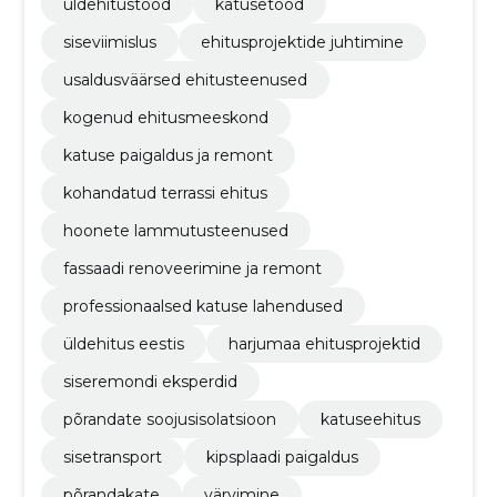
üldehitustööd
katusetööd
siseviimislus
ehitusprojektide juhtimine
usaldusväärsed ehitusteenused
kogenud ehitusmeeskond
katuse paigaldus ja remont
kohandatud terrassi ehitus
hoonete lammutusteenused
fassaadi renoveerimine ja remont
professionaalsed katuse lahendused
üldehitus eestis
harjumaa ehitusprojektid
siseremondi eksperdid
põrandate soojusisolatsioon
katuseehitus
sisetransport
kipsplaadi paigaldus
põrandakate
värvimine