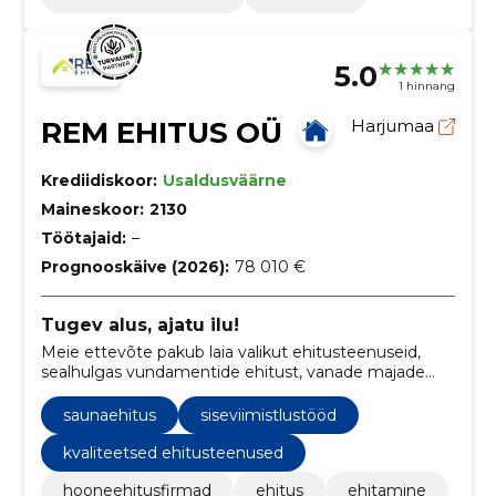
5.0
1 hinnang
REM EHITUS OÜ
Harjumaa
Krediidiskoor:
Usaldusväärne
Maineskoor:
2130
Töötajaid:
–
Prognooskäive (2026):
78 010 €
Tugev alus, ajatu ilu!
Meie ettevõte pakub laia valikut ehitusteenuseid,
sealhulgas vundamentide ehitust, vanade majade
renoveerimist ja terrasside rajamist.
saunaehitus
siseviimistlustööd
kvaliteetsed ehitusteenused
hooneehitusfirmad
ehitus
ehitamine