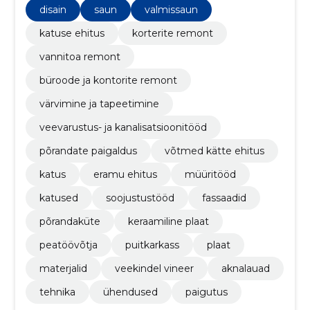
disain
saun
valmissaun
katuse ehitus
korterite remont
vannitoa remont
büroode ja kontorite remont
värvimine ja tapeetimine
veevarustus- ja kanalisatsioonitööd
põrandate paigaldus
võtmed kätte ehitus
katus
eramu ehitus
müüritööd
katused
soojustustööd
fassaadid
põrandaküte
keraamiline plaat
peatöövõtja
puitkarkass
plaat
materjalid
veekindel vineer
aknalauad
tehnika
ühendused
paigutus