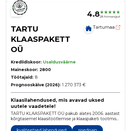
4.8
28 hinnangut
TARTU
Tartumaa
KLAASPAKETT
OÜ
Krediidiskoor:
Usaldusväärne
Maineskoor:
2800
Töötajaid:
8
Prognooskäive (2026):
1 270 373 €
Klaasilahendused, mis avavad uksed
uutele vaadetele!
TARTU KLAASPAKETT OÜ pakub alates 2006. aastast
kõrgtasemel klaasitöötlemise ja klaaspaketi tootmise
teenuseid, sealhulgas lehtklaasi lõikust, karastatud
klaasi müüki, dekoratiivklaaside müüki ning
kvaliteetsed lahendused
sisedisain