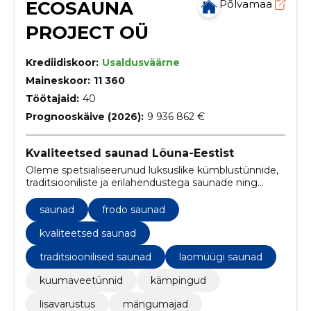
ECOSAUNA
Põlvamaa
PROJECT OÜ
Krediidiskoor:
Usaldusväärne
Maineskoor:
11 360
Töötajaid:
40
Prognooskäive (2026):
9 936 862 €
Kvaliteetsed saunad Lõuna-Eestist
Oleme spetsialiseerunud luksuslike kümblustünnide,
traditsiooniliste ja erilahendustega saunade ning
kämpingmajade kvaliteetseks tootmiseks.
saunad
frodo saunad
kvaliteetsed saunad
traditsioonilised saunad
laomüügi saunad
kuumaveetünnid
kämpingud
lisavarustus
mängumajad