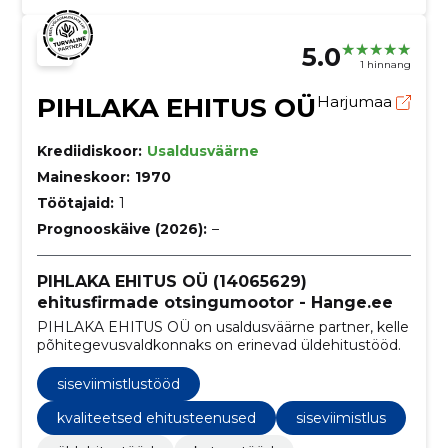
5.0
1 hinnang
PIHLAKA EHITUS OÜ
Harjumaa
Krediidiskoor:
Usaldusväärne
Maineskoor:
1970
Töötajaid:
1
Prognooskäive (2026):
–
PIHLAKA EHITUS OÜ (14065629)
ehitusfirmade otsingumootor - Hange.ee
PIHLAKA EHITUS OÜ on usaldusväärne partner, kelle
põhitegevusvaldkonnaks on erinevad üldehitustööd.
siseviimistlustööd
kvaliteetsed ehitusteenused
siseviimistlus