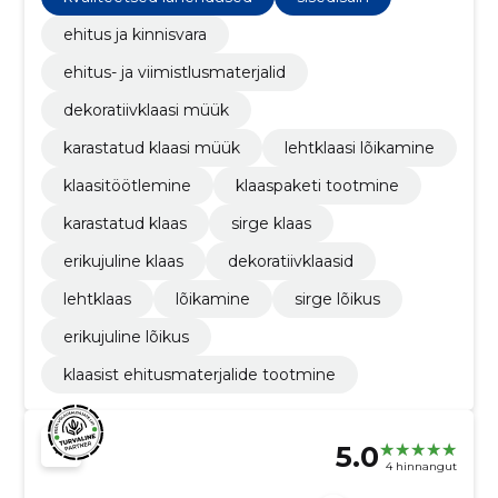
klaaspakettide tootmist.
ehitus ja kinnisvara
ehitus- ja viimistlusmaterjalid
dekoratiivklaasi müük
karastatud klaasi müük
lehtklaasi lõikamine
klaasitöötlemine
klaaspaketi tootmine
karastatud klaas
sirge klaas
erikujuline klaas
dekoratiivklaasid
lehtklaas
lõikamine
sirge lõikus
erikujuline lõikus
klaasist ehitusmaterjalide tootmine
5.0
4 hinnangut