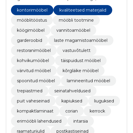
klientidel luua personaalse ja kvaliteetse mööbli ning
ruumilahendusi.
kontorimööbel
kvaliteetsed materjalid
mööblitööstus
mööbli tootmine
köögimööbel
vannitoamööbel
garderoobid
laste magamistoamööbel
restoranimööbel
vastuvõtulett
kohvikumööbel
täispuidust mööbel
värvitud mööbel
kõrgläike mööbel
spoonitud mööbel
lamineeritud mööbel
trepiastmed
seinatahveldused
puit vaheseinad
kapiuksed
liuguksed
kompaktlaminaat
corian
kerrock
erimööbli lahendused
intarsia
raamaturiiulid
postkastiseinad