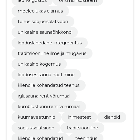
led valgustus
õhkmullisüsteem
meeleolukas elamus
tõhus soojusisolatsioon
unikaalne saunaõhkkond
looduslähedane integreeritus
traditsiooniline ilme ja mugavus
unikaalne kogemus
looduses sauna nautimine
kliendile kohandatud teenus
iglusauna rent võrumaal
kümblustünni rent võrumaal
kuumaveetünnid
inimestest
kliendid
soojusisolatsioon
traditsiooniline
kliendile kohandatud
teenindus