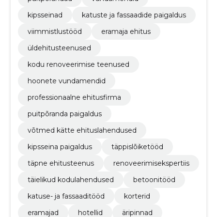
kipsseinad
katuste ja fassaadide paigaldus
viimmistlustööd
eramaja ehitus
üldehitusteenused
kodu renoveerimise teenused
hoonete vundamendid
professionaalne ehitusfirma
puitpõranda paigaldus
võtmed kätte ehituslahendused
kipsseina paigaldus
täppislõiketööd
täpne ehitusteenus
renoveerimisekspertiis
täielikud kodulahendused
betoonitööd
katuse- ja fassaaditööd
korterid
eramajad
hotellid
äripinnad