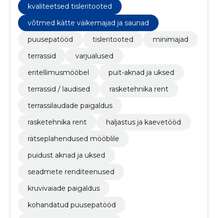
rendini.
kvaliteetsed tisleritooted
võtmed kätte väikemajad ja saunad
puusepatööd
tisleritooted
minimajad
terrassid
varjualused
eritellimusmööbel
puit-aknad ja uksed
terrassid / laudised
rasketehnika rent
terrassilaudade paigaldus
rasketehnika rent
haljastus ja kaevetööd
rätseplahendused mööblile
puidust aknad ja uksed
seadmete renditeenused
kruvivaiade paigaldus
kohandatud puusepatööd