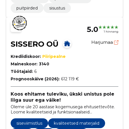
puitpiirded
sisustus
5.0
1 hinnang
SISSERO OÜ
Harjumaa
Krediidiskoor:
Piiripealne
Maineskoor:
3140
Töötajaid:
6
Prognooskäive (2026):
612 119 €
Koos ehitame tuleviku, ükski unistus pole
liiga suur ega väike!
Oleme üle 20 aastase kogemusega ehitusettevõte.
Loome kvaliteetseid ja funktsionaalseid
ehituslahendusi. Ehitame teile kodu või äripinna
"võtmed kätte" meetodil
siseviimistlus
kvaliteetsed materjalid