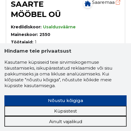
SAARTE
Saaremaa
MÖÖBEL OÜ
Krediidiskoor:
Usaldusväärne
Maineskoor:
2550
Töötajaid:
1
Prognooskäive (2026):
256 308 €
Hindame teie privaatsust
Kasutame küpsiseid teie sirvimiskogemuse
Oleme käsitöövoodite tootja Saaremaal.
täiustamiseks, isikupärastatud reklaamide või sisu
Meie tooted valmivad kõik oma ala meistrite
pakkumiseks ja oma liikluse analüüsimiseks. Kui
käsitööna ja kvaliteet on alati tähelepaneliku kontrolli
klõpsate "nõustu kõigiga", nõustute kõikide meie
all. Toodede disaini ja pildid teeme alati 100% ise.
küpsiste kasutamisega.
öökapid
kvaliteetsed öökapid
käsitöövoodid
kattemadratsid
Nõustu kõigiga
vedrumadratsid
voodid
lastevoodid
Küpsistest
pehmed voodid
täispuidust voodid
Ainult vajalikud
voodikastid
tammepuidust söögilauad