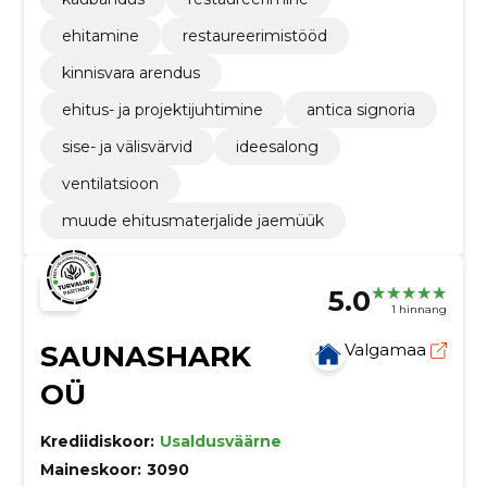
ehitamine
restaureerimistööd
kinnisvara arendus
ehitus- ja projektijuhtimine
antica signoria
sise- ja välisvärvid
ideesalong
ventilatsioon
muude ehitusmaterjalide jaemüük
5.0
1 hinnang
SAUNASHARK
Valgamaa
OÜ
Krediidiskoor:
Usaldusväärne
Maineskoor:
3090