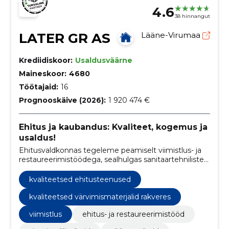
4.6
38 hinnangut
LATER GR AS
Lääne-Virumaa
Krediidiskoor:
Usaldusväärne
Maineskoor:
4680
Töötajaid:
16
Prognooskäive (2026):
1 920 474 €
Ehitus ja kaubandus: Kvaliteet, kogemus ja
usaldus!
Ehitusvaldkonnas tegeleme peamiselt viimistlus- ja
restaureerimistöödega, sealhulgas sanitaartehniliste
ja ventilatsioonitöödega.
kvaliteetsed ehitusteenused
kvaliteetsed värvimismaterjalid rakveres
viimistlus
ehitus- ja restaureerimistööd