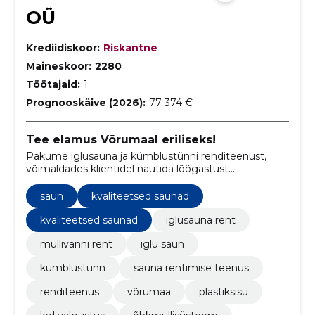
OÜ
Krediidiskoor:
Riskantne
Maineskoor:
2280
Töötajaid:
1
Prognooskäive (2026):
77 374 €
Tee elamus Võrumaal eriliseks!
Pakume iglusauna ja kümblustünni renditeenust,
võimaldades klientidel nautida lõõgastust
looduskaunis keskkonnas Võrumaal.
saun
kvaliteetsed saunad
kvaliteetsed saunad
iglusauna rent
mullivanni rent
iglu saun
kümblustünn
sauna rentimise teenus
renditeenus
võrumaa
plastiksisu