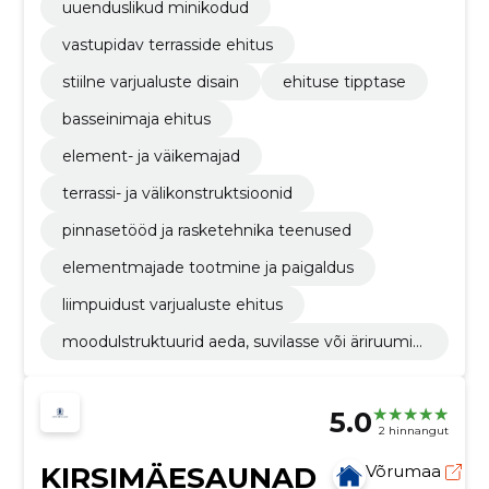
uuenduslikud minikodud
vastupidav terrasside ehitus
stiilne varjualuste disain
ehituse tipptase
basseinimaja ehitus
element- ja väikemajad
terrassi- ja välikonstruktsioonid
pinnasetööd ja rasketehnika teenused
elementmajade tootmine ja paigaldus
liimpuidust varjualuste ehitus
moodulstruktuurid aeda, suvilasse või äriruumid
esse
5.0
2 hinnangut
KIRSIMÄESAUNAD
Võrumaa