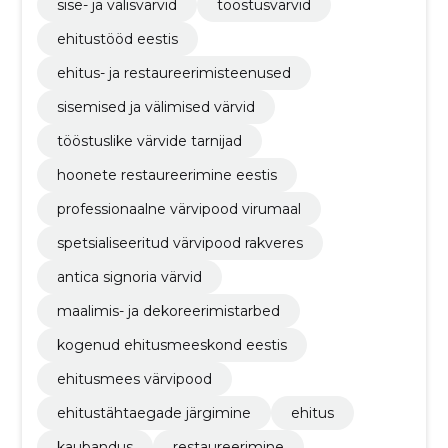
sise- ja välisvärvid
tööstusvärvid
ehitustööd eestis
ehitus- ja restaureerimisteenused
sisemised ja välimised värvid
tööstuslike värvide tarnijad
hoonete restaureerimine eestis
professionaalne värvipood virumaal
spetsialiseeritud värvipood rakveres
antica signoria värvid
maalimis- ja dekoreerimistarbed
kogenud ehitusmeeskond eestis
ehitusmees värvipood
ehitustähtaegade järgimine
ehitus
kaubandus
restaureerimine