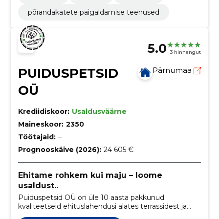
põrandakatete paigaldamise teenused
5.0
3 hinnangut
PUIDUSPETSID
Pärnumaa
OÜ
Krediidiskoor:
Usaldusväärne
Maineskoor:
2350
Töötajaid:
–
Prognooskäive (2026):
24 605 €
Ehitame rohkem kui maju – loome
usaldust..
Puiduspetsid OÜ on üle 10 aasta pakkunud
kvaliteetseid ehituslahendusi alates terrassidest ja
varjualustest kuni pinnasetööde ja rasketehnika