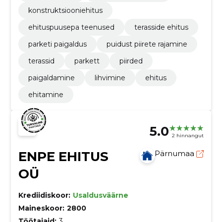
konstruktsiooniehitus
ehituspuusepa teenused
terasside ehitus
parketi paigaldus
puidust piirete rajamine
terassid
parkett
piirded
paigaldamine
lihvimine
ehitus
ehitamine
5.0
2 hinnangut
ENPE EHITUS
Pärnumaa
OÜ
Krediidiskoor:
Usaldusväärne
Maineskoor:
2800
Töötajaid:
3