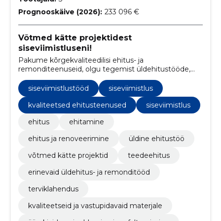
Prognooskäive (2026):
233 096 €
Võtmed kätte projektidest
siseviimistluseni!
Pakume kõrgekvaliteedilisi ehitus- ja
remonditeenuseid, olgu tegemist üldehitustööde,
võtmed-kätte projektide, siseviimistluse või
teedeehitusega.
siseviimistlustööd
siseviimistlus
kvaliteetsed ehitusteenused
siseviimistlus
ehitus
ehitamine
ehitus ja renoveerimine
üldine ehitustöö
võtmed kätte projektid
teedeehitus
erinevaid üldehitus- ja remonditööd
terviklahendus
kvaliteetseid ja vastupidavaid materjale