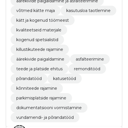
äärekivide paigaldamine ja asfalteerimine
võtmed kätte maja
kasutusloa taotlemine
kätt ja kogenud töömeest
kvaliteetseid materjale
kogenud spetsialistid
killustikuteede rajamine
äärekivide paigaldamine
asfalteerimine
teede ja platside ehitus
remonditööd
põrandatööd
katusetööd
kõnniteede rajamine
parkimisplatside rajamine
dokumentatsiooni vormistamine
vundamendi- ja põrandatööd