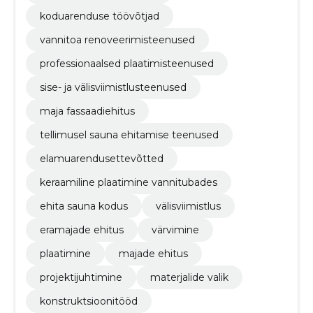
koduarenduse töövõtjad
vannitoa renoveerimisteenused
professionaalsed plaatimisteenused
sise- ja välisviimistlusteenused
maja fassaadiehitus
tellimusel sauna ehitamise teenused
elamuarendusettevõtted
keraamiline plaatimine vannitubades
ehita sauna kodus
välisviimistlus
eramajade ehitus
värvimine
plaatimine
majade ehitus
projektijuhtimine
materjalide valik
konstruktsioonitööd