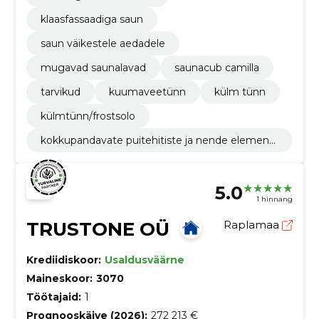
klaasfassaadiga saun
saun väikestele aedadele
mugavad saunalavad
saunacub camilla
tarvikud
kuumaveetünn
külm tünn
külmtünn/frostsolo
kokkupandavate puitehitiste ja nende elementi
de tootmine
5.0
1 hinnang
TRUSTONE OÜ
Raplamaa
Krediidiskoor:
Usaldusväärne
Maineskoor:
3070
Töötajaid:
1
Prognooskäive (2026):
272 213 €