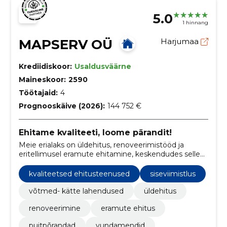
5.0
1 hinnang
MAPSERV OÜ
Harjumaa
Krediidiskoor:
Usaldusväärne
Maineskoor:
2590
Töötajaid:
4
Prognooskäive (2026):
144 752 €
Ehitame kvaliteeti, loome pärandit!
Meie erialaks on üldehitus, renoveerimistööd ja
eritellimusel eramute ehitamine, keskendudes selle
juures kvaliteedile ja täpsusele.
kvaliteetsed ehitusteenused
siseviimistlus
võtmed- kätte lahendused
üldehitus
renoveerimine
eramute ehitus
puitpõrandad
vundamendid