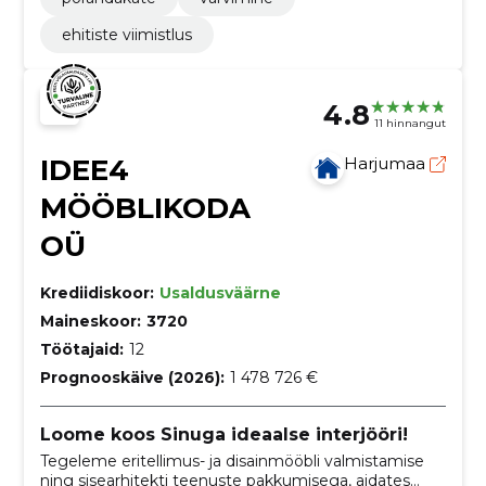
ehitiste viimistlus
4.8
11 hinnangut
IDEE4
Harjumaa
MÖÖBLIKODA
OÜ
Krediidiskoor:
Usaldusväärne
Maineskoor:
3720
Töötajaid:
12
Prognooskäive (2026):
1 478 726 €
Loome koos Sinuga ideaalse interjööri!
Tegeleme eritellimus- ja disainmööbli valmistamise
ning sisearhitekti teenuste pakkumisega, aidates