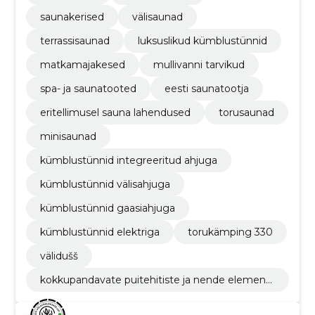
saunakerised
välisaunad
terrassisaunad
luksuslikud kümblustünnid
matkamajakesed
mullivanni tarvikud
spa- ja saunatooted
eesti saunatootja
eritellimusel sauna lahendused
torusaunad
minisaunad
kümblustünnid integreeritud ahjuga
kümblustünnid välisahjuga
kümblustünnid gaasiahjuga
kümblustünnid elektriga
torukämping 330
välidušš
kokkupandavate puitehitiste ja nende elementi
de tootmine