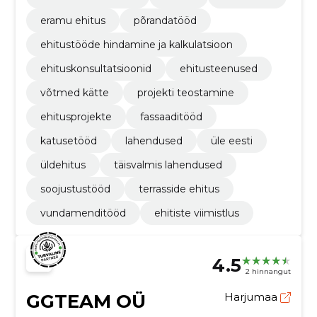
eramu ehitus
põrandatööd
ehitustööde hindamine ja kalkulatsioon
ehituskonsultatsioonid
ehitusteenused
võtmed kätte
projekti teostamine
ehitusprojekte
fassaaditööd
katusetööd
lahendused
üle eesti
üldehitus
täisvalmis lahendused
soojustustööd
terrasside ehitus
vundamenditööd
ehitiste viimistlus
4.5
2 hinnangut
GGTEAM OÜ
Harjumaa