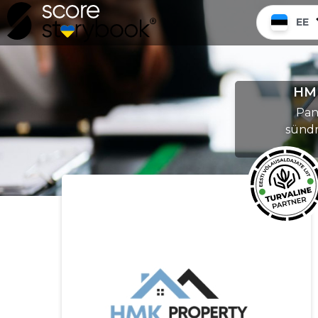
EE
HMK
Pane
sündm