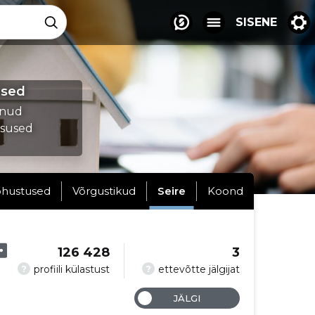
SISENE
used
munud
tsused
hustused
Võrgustikud
Seire
Koond
126 428
3
?
?
profiili külastust
ettevõtte jälgijat
JÄLGI