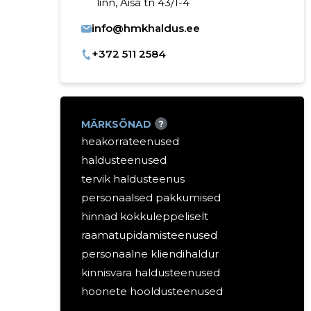
linn, Aisa tn 43/1-4
info@hmkhaldus.ee
+372 511 2584
MÄRKSÕNAD
?
heakorrateenused
haldusteenused
tervik haldusteenus
personaalsed pakkumised
hinnad kokkuleppeliselt
raamatupidamisteenused
personaalne kliendihaldur
kinnisvara haldusteenused
hoonete hooldusteenused
kinnisvara hooldusteenused