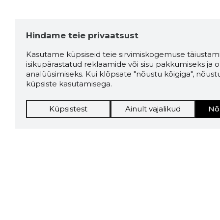
hooldusteenused
personaalne kliendihaldur
heakorra teenus
Hindame teie privaatsust
personaalsed halduspakkumised
üldine haldusteenus
Kasutame küpsiseid teie sirvimiskogemuse täiustami
isikupärastatud reklaamide või sisu pakkumiseks ja o
personaalne kliendihaldur
analüüsimiseks. Kui klõpsate "nõustu kõigiga", nõust
heakorrateenustes
küpsiste kasutamisega.
üldine heakorrakorraldus
hinnad kokkuleppel vastavalt
Küpsistest
Ainult vajalikud
Nõ
kliendi vajadustele
personaalsed pakkumised
terviklikuks halduseks
kinnisvara haldustegevused