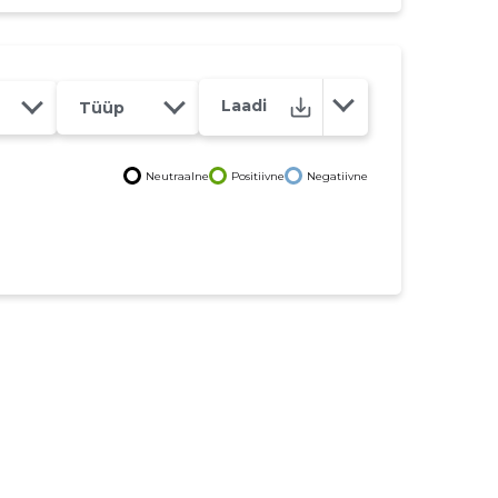
Laadi
Tüüp
Neutraalne
Positiivne
Negatiivne