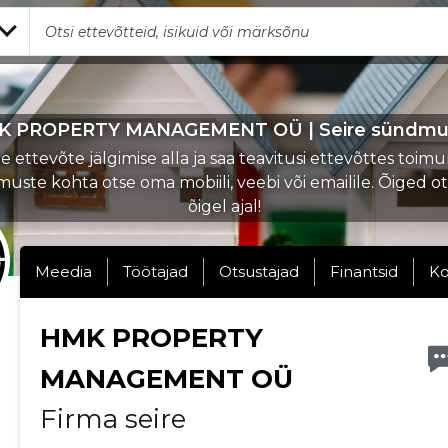
 PROPERTY MANAGEMENT OÜ | Seire sündm
 ettevõte jälgimise alla ja saa teavitusi ettevõttes toi
uste kohta otse oma mobiili, veebi või emailile. Õiged o
õigel ajal!
Meedia
Töötajad
Otsustajad
Finantsid
Ko
HMK PROPERTY
MANAGEMENT OÜ
Firma seire