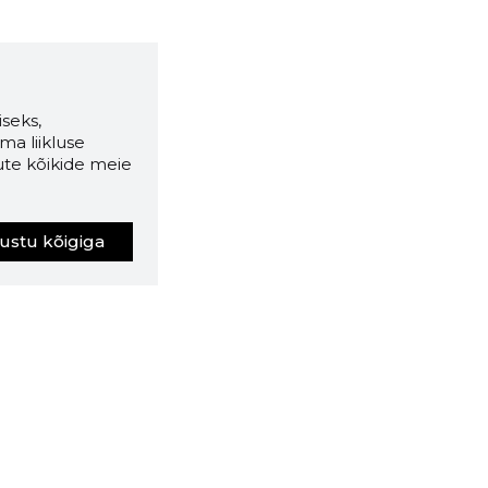
seks,
ma liikluse
ute kõikide meie
ustu kõigiga