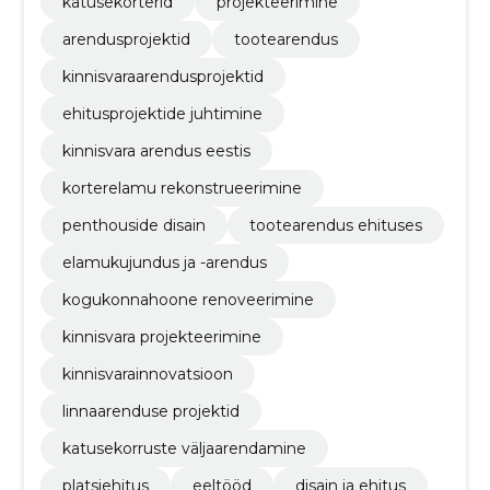
katusekorterid
projekteerimine
arendusprojektid
tootearendus
kinnisvaraarendusprojektid
ehitusprojektide juhtimine
kinnisvara arendus eestis
korterelamu rekonstrueerimine
penthouside disain
tootearendus ehituses
elamukujundus ja -arendus
kogukonnahoone renoveerimine
kinnisvara projekteerimine
kinnisvarainnovatsioon
linnaarenduse projektid
katusekorruste väljaarendamine
platsiehitus
eeltööd
disain ja ehitus