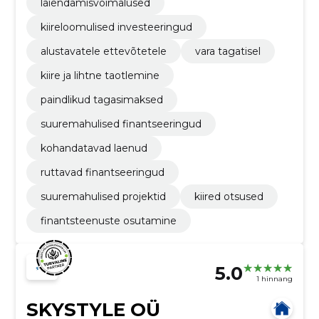
laiendamisvõimalused
kiireloomulised investeeringud
alustavatele ettevõtetele
vara tagatisel
kiire ja lihtne taotlemine
paindlikud tagasimaksed
suuremahulised finantseeringud
kohandatavad laenud
ruttavad finantseeringud
suuremahulised projektid
kiired otsused
finantsteenuste osutamine
5.0
1 hinnang
SKYSTYLE OÜ