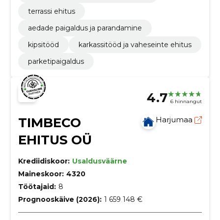
terrassi ehitus
aedade paigaldus ja parandamine
kipsitööd
karkassitööd ja vaheseinte ehitus
parketipaigaldus
4.7
6 hinnangut
TIMBECO
Harjumaa
EHITUS OÜ
Krediidiskoor:
Usaldusväärne
Maineskoor:
4320
Töötajaid:
8
Prognooskäive (2026):
1 659 148 €