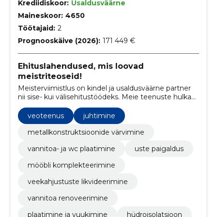
Krediidiskoor:
Usaldusväärne
Maineskoor:
4650
Töötajaid:
2
Prognooskäive (2026):
171 449 €
Ehituslahendused, mis loovad
meistriteoseid!
Meisterviimistlus on kindel ja usaldusväärne partner
nii sise- kui välisehitustöödeks. Meie teenuste hulka
kuuluvad vundamendi- ja müüritööd,
siseviimistlustööd ja parketipaigaldus. Meie
veoteenus
juhtimine
professionaalne tiim tagab tipptasemel töö ja
klientide rahulolu.
metallkonstruktsioonide värvimine
vannitoa- ja wc plaatimine
uste paigaldus
mööbli komplekteerimine
veekahjustuste likvideerimine
vannitoa renoveerimine
plaatimine ja vuukimine
hüdroisolatsioon