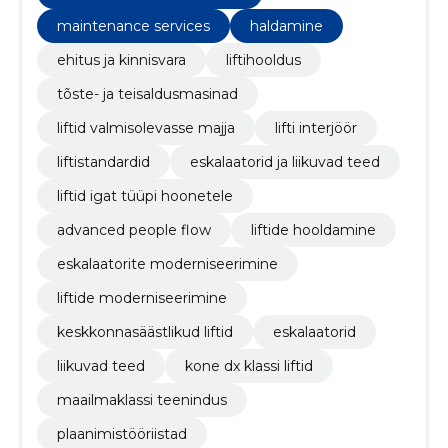
maintenance services
haldamine
ehitus ja kinnisvara
liftihooldus
tõste- ja teisaldusmasinad
liftid valmisolevasse majja
lifti interjöör
liftistandardid
eskalaatorid ja liikuvad teed
liftid igat tüüpi hoonetele
advanced people flow
liftide hooldamine
eskalaatorite moderniseerimine
liftide moderniseerimine
keskkonnasäästlikud liftid
eskalaatorid
liikuvad teed
kone dx klassi liftid
maailmaklassi teenindus
plaanimistööriistad