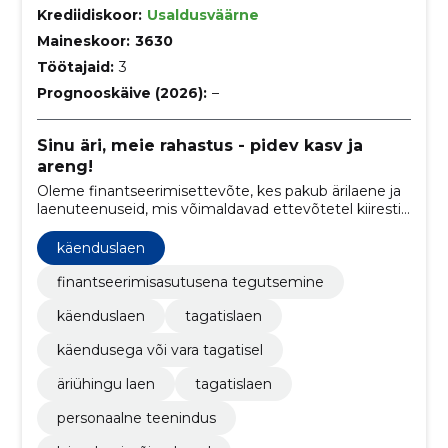
Krediidiskoor:
Usaldusväärne
Maineskoor:
3630
Töötajaid:
3
Prognooskäive (2026):
–
Sinu äri, meie rahastus - pidev kasv ja
areng!
Oleme finantseerimisettevõte, kes pakub ärilaene ja
laenuteenuseid, mis võimaldavad ettevõtetel kiiresti
kasvada ja investeerida.
käenduslaen
finantseerimisasutusena tegutsemine
käenduslaen
tagatislaen
käendusega või vara tagatisel
äriühingu laen
tagatislaen
personaalne teenindus