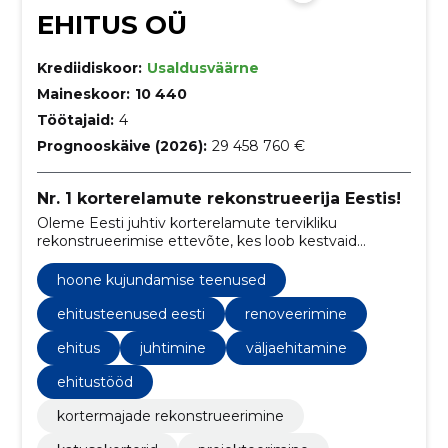
EHITUS OÜ
Krediidiskoor:
Usaldusväärne
Maineskoor:
10 440
Töötajaid:
4
Prognooskäive (2026):
29 458 760 €
Nr. 1 korterelamute rekonstrueerija Eestis!
Oleme Eesti juhtiv korterelamute tervikliku
rekonstrueerimise ettevõte, kes loob kestvaid
lahendusi energia säästmiseks ja elukeskkonna
parandamiseks.
hoone kujundamise teenused
ehitusteenused eesti
renoveerimine
ehitus
juhtimine
väljaehitamine
ehitustööd
kortermajade rekonstrueerimine