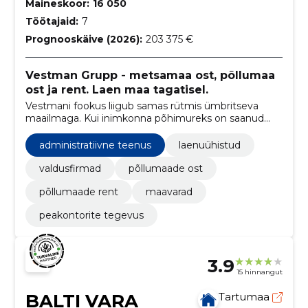
Maineskoor:
16 050
Töötajaid:
7
Prognooskäive (2026):
203 375 €
Vestman Grupp - metsamaa ost, põllumaa
ost ja rent. Laen maa tagatisel.
Vestmani fookus liigub samas rütmis ümbritseva
maailmaga. Kui inimkonna põhimureks on saanud
toidu- ja energiavarud ning saastunud elukeskkond,
siis neile valdkondadele keskenduvad ka Vestman
administratiivne teenus
laenuühistud
grupi ettevõtete tänased tegemised
valdusfirmad
põllumaade ost
põllumaade rent
maavarad
peakontorite tegevus
3.9
15 hinnangut
BALTI VARA
Tartumaa