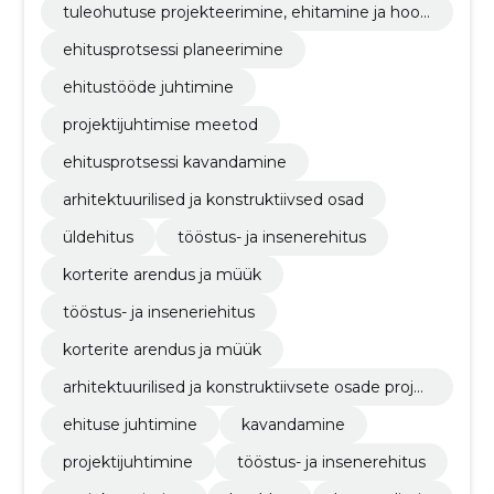
tuleohutuse projekteerimine, ehitamine ja hool
damine
ehitusprotsessi planeerimine
ehitustööde juhtimine
projektijuhtimise meetod
ehitusprotsessi kavandamine
arhitektuurilised ja konstruktiivsed osad
üldehitus
tööstus- ja insenerehitus
korterite arendus ja müük
tööstus- ja inseneriehitus
korterite arendus ja müük
arhitektuurilised ja konstruktiivsete osade proje
kteerimine
ehituse juhtimine
kavandamine
projektijuhtimine
tööstus- ja insenerehitus