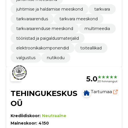
juhtimise ja haldamise meeskond
tarkvara
tarkvaraarendus
tarkvara meeskond
tarkvaraarenduse meeskond
multimeedia
tööriistad ja paigaldusmaterjalid
elektroonikakomponendid
toiteallikad
valgustus
nutikodu
5.0
20 hinnangut
TEHINGUKESKUS
Tartumaa
OÜ
Krediidiskoor:
Neutraalne
Maineskoor:
4150