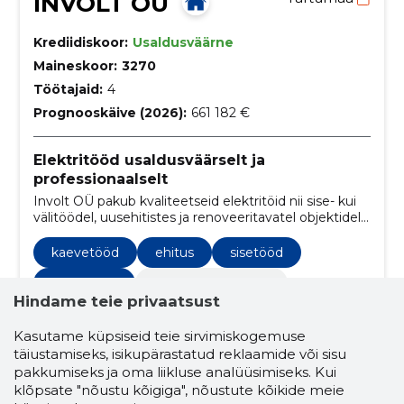
INVOLT OÜ
Krediidiskoor:
Usaldusväärne
Maineskoor:
3270
Töötajaid:
4
Prognooskäive (2026):
661 182 €
Elektritööd usaldusväärselt ja
professionaalselt
Involt OÜ pakub kvaliteetseid elektritöid nii sise- kui
välitöödel, uusehitistes ja renoveeritavatel objektidel.
Meie missioon on tagada klientidele terviklik ja
usaldusväärne teenus alates projektist kuni
kaevetööd
ehitus
sisetööd
lõpphäälestuseni
haldamine
ehitus ja kinnisvara
Hindame teie privaatsust
elektrialane nõustamine
Kasutame küpsiseid teie sirvimiskogemuse
kordusmaanduste kontroll
täiustamiseks, isikupärastatud reklaamide või sisu
pakkumiseks ja oma liikluse analüüsimiseks. Kui
elektrikilpide tööd
klõpsate "nõustu kõigiga", nõustute kõikide meie