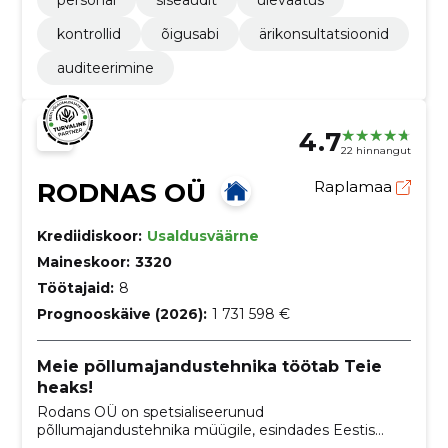
personal
siseaudit
ülevaatus
kontrollid
õigusabi
ärikonsultatsioonid
auditeerimine
4.7
22 hinnangut
RODNAS OÜ
Raplamaa
Krediidiskoor:
Usaldusväärne
Maineskoor:
3320
Töötajaid:
8
Prognooskäive (2026):
1 731 598 €
Meie põllumajandustehnika töötab Teie
heaks!
Rodans OÜ on spetsialiseerunud
põllumajandustehnika müügile, esindades Eestis
tuntud tootjaid nagu MACDON, MECMAR SPA ja