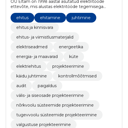
OÜ Eltam on 1998 aastal asutatud elektritööde
ettevõte, mis alustas elektritööde tegemisega
peamiselt AS Eesti Energia objektidel.
ehitus
ehitamine
juhtimine
ehitus ja kinnisvara
ehitus- ja viimistlusmaterjalid
elektriseadmed
energeetika
energia- ja maavarad
küte
elektriehitus
projekteerimine
käidu juhtimine
kontrollmõõtmised
audit
paigaldus
välis- ja siseosade projekteerimine
nõrkvoolu süsteemide projekteerimine
tugevvoolu süsteemide projekteerimine
valgustuse projekteerimine