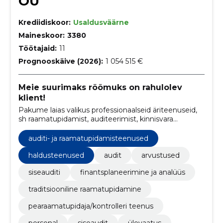
OÜ
Krediidiskoor:
Usaldusväärne
Maineskoor:
3380
Töötajaid:
11
Prognooskäive (2026):
1 054 515 €
Meie suurimaks rõõmuks on rahulolev
klient!
Pakume laias valikus professionaalseid äriteenuseid,
sh raamatupidamist, auditeerimist, kinnisvara
haldamist ja ärikonsultatsioone.
auditi- ja raamatupidamisteenused
haldusteenused
audit
arvustused
siseauditi
finantsplaneerimine ja analüüs
traditsiooniline raamatupidamine
pearaamatupidaja/kontrolleri teenus