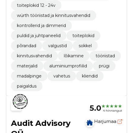
toiteplokid 12 - 24v
würth tööriistad ja kinnitusvahendid
kontrollerid ja dimmerid
puldid ja juhtpaneelid
toiteplokid
põrandad
valgustid
sokkel
kinnitusvahendid
lõikamine
tööriistad
materjalid
alumiiniumprofiilid
prügi
madalpinge
vahetus
kliendid
paigaldus
5.0
4 hinnangut
Audit Advisory
Harjumaa