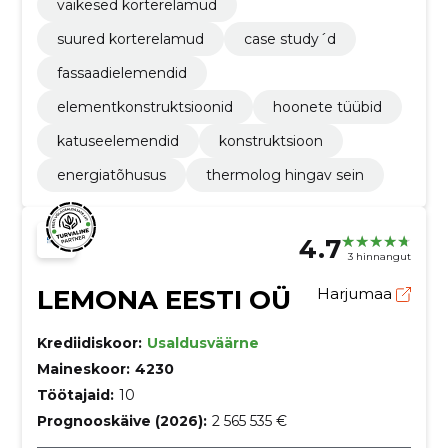
väikesed korterelamud
suured korterelamud
case study´d
fassaadielemendid
elementkonstruktsioonid
hoonete tüübid
katuseelemendid
konstruktsioon
energiatõhusus
thermolog hingav sein
4.7
3 hinnangut
LEMONA EESTI OÜ
Harjumaa
Krediidiskoor:
Usaldusväärne
Maineskoor:
4230
Töötajaid:
10
Prognooskäive (2026):
2 565 535 €