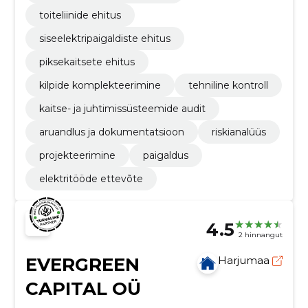
toiteliinide ehitus
siseelektripaigaldiste ehitus
piksekaitsete ehitus
kilpide komplekteerimine
tehniline kontroll
kaitse- ja juhtimissüsteemide audit
aruandlus ja dokumentatsioon
riskianalüüs
projekteerimine
paigaldus
elektritööde ettevõte
4.5
2 hinnangut
EVERGREEN
Harjumaa
CAPITAL OÜ