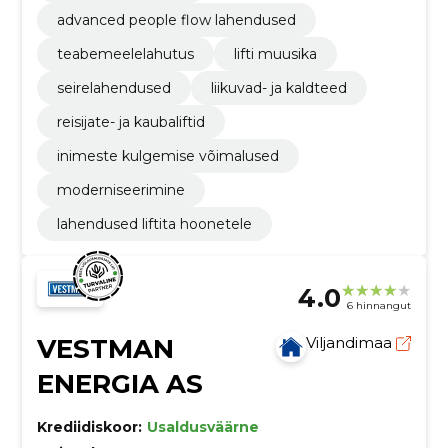
advanced people flow lahendused
teabemeelelahutus
lifti muusika
seirelahendused
liikuvad- ja kaldteed
reisijate- ja kaubaliftid
inimeste kulgemise võimalused
moderniseerimine
lahendused liftita hoonetele
4.0
6 hinnangut
VESTMAN
Viljandimaa
ENERGIA AS
Krediidiskoor:
Usaldusväärne