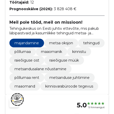
Töötajaid:
12
Prognooskäive (2026):
3 828 408 €
Meil pole tööd, meil on missioon!
Tehingukeskus on Eesti juhtiv ettevõte, mis pakub
läbipaistvaid ja kasumlikke tehinguid metsa- ja
põllumaadega, hõlmates enampakkumisi, maa
müüki, ostu ning raieõiguse tehinguid.
majandamine
metsa oksjon
tehingud
põllumaa
maaomanik
kinnistu
raieõiguse ost
raieõiguse müük
metsandusalane nõustamine
põllumaa rent
metsanduse juhtimine
maaomand
kinnisvarabüroode tegevus
5.0
5 hinnangut