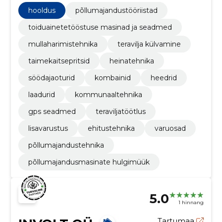
STEWART AGRICULTURAL alates 2005. aastast.
hooldus
põllumajandustööriistad
Lisaks tehnika müügile pakub ettevõte kvaliteetset
hooldus- ja remonditeenust ning varuosade
toiduainetetööstuse masinad ja seadmed
varustust.
mullaharimistehnika
teravilja külvamine
taimekaitsepritsid
heinatehnika
söödajaoturid
kombainid
heedrid
laadurid
kommunaaltehnika
gps seadmed
teraviljatöötlus
lisavarustus
ehitustehnika
varuosad
põllumajandustehnika
põllumajandusmasinate hulgimüük
5.0
1 hinnang
Tartumaa