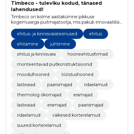
Timbeco - tuleviku kodud, tänased
lahendused!
Timbeco on kolme aastakümne pikkuse
kogemusega puitmajatootja, mis pakub innovaatilisi
ja keskkonnasõbralikke lahendusi ehitusturule.
ehitus- ja kinnisvarateenused
ehitus
ehitamine
juhtimine
ehitus ja kinnisvara
hooneehitusfirmad
monteeritavad puitkonstruktsioonid
moodulhooned
tööstushooned
lasteaiad
paarismajad
ridaelamud
thermolog ökomajad
eramajad
lasteaiad
eramajad
paarismajad
ridaelamud
väikesed korterelamud
suured korterelamud