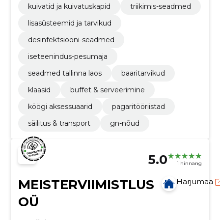
kuivatid ja kuivatuskapid
triikimis-seadmed
lisasüsteemid ja tarvikud
desinfektsiooni-seadmed
iseteenindus-pesumaja
seadmed tallinna laos
baaritarvikud
klaasid
buffet & serveerimine
köögi aksessuaarid
pagaritööriistad
säilitus & transport
gn-nõud
5.0
1 hinnang
MEISTERVIIMISTLUS
Harjumaa
OÜ