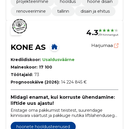
projekteerimine
hooldus
hoone disain
renoveerimine
tallinn
disain ja ehitus
4.3
29 hinnangut
KONE AS
Harjumaa
Krediidiskoor:
Usaldusväärne
Maineskoor:
17 100
Töötajaid:
73
Prognooskäive (2026):
14 224 845 €
Midagi enamat, kui korruste ühendamine:
liftide uus ajastu!
Eristage oma pakkumist teistest, suurendage
kinnisvara väärtust ja pakkuge nutika liftilahendusega
parimat kasutajaelamust.
hoonete hooldusteenused