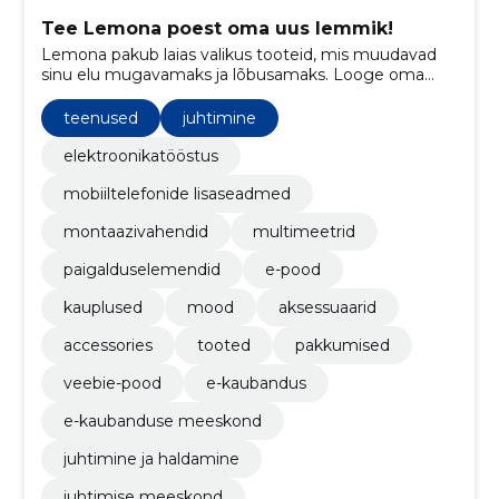
Tee Lemona poest oma uus lemmik!
Lemona pakub laias valikus tooteid, mis muudavad
sinu elu mugavamaks ja lõbusamaks. Looge oma
unikaalne elustiil ja nautige meie kvaliteetseid ja
stiilseid tooteid!
teenused
juhtimine
elektroonikatööstus
mobiiltelefonide lisaseadmed
montaazivahendid
multimeetrid
paigalduselemendid
e-pood
kauplused
mood
aksessuaarid
accessories
tooted
pakkumised
veebie-pood
e-kaubandus
e-kaubanduse meeskond
juhtimine ja haldamine
juhtimise meeskond