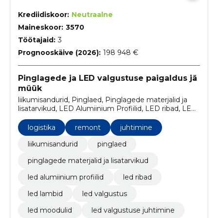
Krediidiskoor:
Neutraalne
Maineskoor:
3570
Töötajaid:
3
Prognooskäive (2026):
198 948 €
Pinglagede ja LED valgustuse paigaldus jä
müük
liikumisandurid, Pinglaed, Pinglagede materjalid ja
lisatarvikud, LED Alumiinium Profiilid, LED ribad, LED
Lambid, LED Valgustus, LED Moodulid, LED
Valgustuse juhtimine, Toiteplokid 12 - 24V
logistika
remont
juhtimine
liikumisandurid
pinglaed
pinglagede materjalid ja lisatarvikud
led alumiinium profiilid
led ribad
led lambid
led valgustus
led moodulid
led valgustuse juhtimine