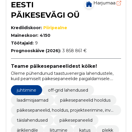
EESTI
Harjumaa
PÄIKESEVÄGI OÜ
Krediidiskoor:
Piiripealne
Maineskoor:
4150
Töötajaid:
9
Prognooskäive (2026):
3 858 861 €
Teame päikesepaneelidest kõike!
Oleme pühendunud taastuvenergia lahendustele,
kuid peamiselt päikesepaneelide paigaldamisele.
Meie müügi- ja paigaldusmeeskond koosneb
kogenud spetsialistidest, kes on olnud tegevad
juhtimine
off-grid lahendused
päikeseenergeetika alal üle 10 aasta
laadimisjaamad
päikesepaneelid hooldus
päikesepaneelid, hooldus, projekteerimine, inver
terid
täislahendused
päikesepaneelid
ärikliendile
liitumine
katus
plekk