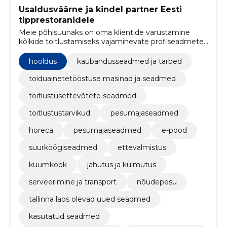
Usaldusväärne ja kindel partner Eesti
tipprestoranidele
Meie põhisuunaks on oma klientide varustamine
kõikide toitlustamiseks vajaminevate profiseadmete
ja väikevahenditega.
hooldus
kaubandusseadmed ja tarbed
toiduainetetööstuse masinad ja seadmed
toitlustusettevõtete seadmed
toitlustustarvikud
pesumajaseadmed
horeca
pesumajaseadmed
e-pood
suurköögi­seadmed
ettevalmistus
kuumköök
jahutus ja külmutus
serveerimine ja transport
nõudepesu
tallinna laos olevad uued seadmed
kasutatud seadmed