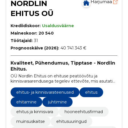
NORDLIN
Harjumaa
EHITUS OÜ
Krediidiskoor:
Usaldusväärne
Maineskoor:
20 540
Töötajaid:
31
Prognooskäive (2026):
40 741 343 €
Kvaliteet, Pühendumus, Tipptase - Nordlin
Ehitus.
OÜ Nordlin Ehitus on ehituse peatöövõtu ja
kinnisvaraarendusega tegelev ettevõte, mis asutati
2010. aastal. Neljateistkümne tegutsemisaasta
jooksul oleme kasvanud üheks turu juhtivaks
ehitus- ja kinnisvarateenused
ehitus
ettevõtteks Eestis.
ehitamine
juhtimine
ehitus ja kinnisvara
hooneehitusfirmad
muinsuskaitse
ehitusuuringud