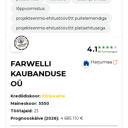
lõppvormistus
projekteerimis-ehitustöövõtt puitelemendiga
projekteerimis-ehitustöövõtt platsiehitusega
4.1
30 hinnangut
FARWELLI
Harjumaa
KAUBANDUSE
OÜ
Krediidiskoor:
Piiripealne
Maineskoor:
5550
Töötajaid:
23
Prognooskäive (2026):
4 685 110 €