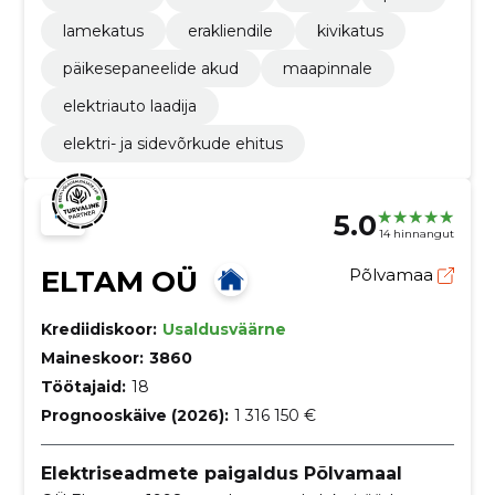
lamekatus
erakliendile
kivikatus
päikesepaneelide akud
maapinnale
elektriauto laadija
elektri- ja sidevõrkude ehitus
5.0
14 hinnangut
ELTAM OÜ
Põlvamaa
Krediidiskoor:
Usaldusväärne
Maineskoor:
3860
Töötajaid:
18
Prognooskäive (2026):
1 316 150 €
Elektriseadmete paigaldus Põlvamaal