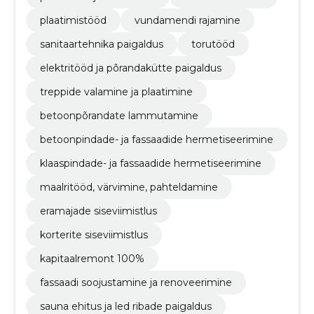
plaatimistööd
vundamendi rajamine
sanitaartehnika paigaldus
torutööd
elektritööd ja põrandakütte paigaldus
treppide valamine ja plaatimine
betoonpõrandate lammutamine
betoonpindade- ja fassaadide hermetiseerimine
klaaspindade- ja fassaadide hermetiseerimine
maalritööd, värvimine, pahteldamine
eramajade siseviimistlus
korterite siseviimistlus
kapitaalremont 100%
fassaadi soojustamine ja renoveerimine
sauna ehitus ja led ribade paigaldus