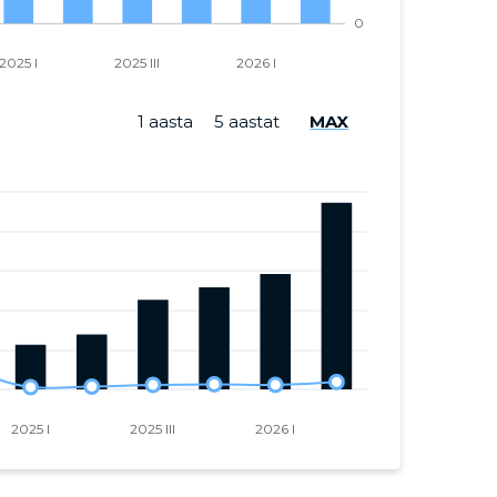
1 aasta
5 aastat
MAX