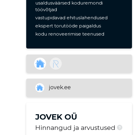
usaldusväärsed koduremondi
töövõtjad
vastupidavad ehituslahendused
ekspert torutööde paigaldus
kodu renoveerimise teenused
professionaalsed ehitustöövõtjad
eritellimusel remonditööd
üldehitus
kohandatud kodu ehitamine
projektijuhtimine
elamuarendusprojektid
jovek.ee
ennetav hooldus
kodu renoveerimine
restaureerimistööd
JOVEK OÜ
hädaolukorra remonditeenused
elamute torustik
Hinnangud ja arvustused
?
küttesüsteemi torustik