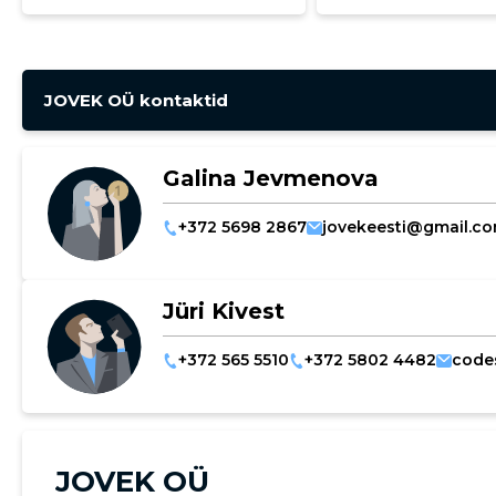
JOVEK OÜ kontaktid
Galina Jevmenova
+372 5698 2867
jovekeesti@gmail.c
Jüri Kivest
+372 565 5510
+372 5802 4482
code
JOVEK OÜ