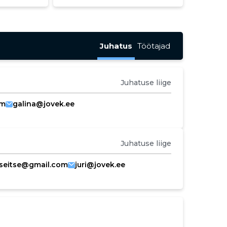
Juhatus
Töötajad
Juhatuse liige
om
galina@jovek.ee
Juhatuse liige
seitse@gmail.com
juri@jovek.ee