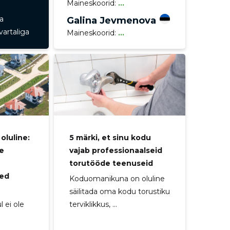
Maineskoorid:
...
a
Galina Jevmenova
vartaliga
Maineskoorid:
...
oluline:
5 märki, et sinu kodu
te
vajab professionaalseid
torutööde teenuseid
sed
Koduomanikuna on oluline
säilitada oma kodu torustiku
 ei ole
terviklikkus, ...