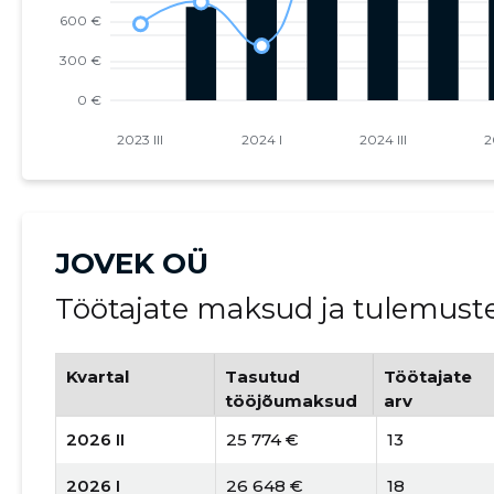
JOVEK OÜ
Töötajate maksud ja tulemust
Kvartal
Tasutud
Töötajate
tööjõumaksud
arv
2026 II
25 774 €
13
2026 I
26 648 €
18