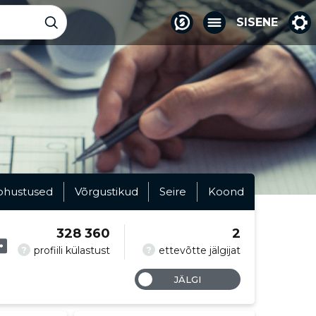
SISENE
ohustused
Võrgustikud
Seire
Koond
328 360
2
?
?
profiili külastust
ettevõtte jälgijat
JÄLGI