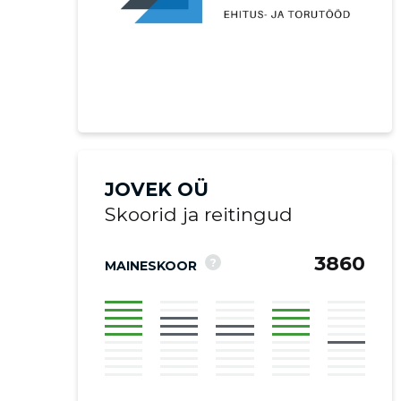
JOVEK OÜ
Skoorid ja reitingud
3860
?
MAINESKOOR
Saaja e-mail
Saaja e-mail
Sinu kommen
Sinu kommen