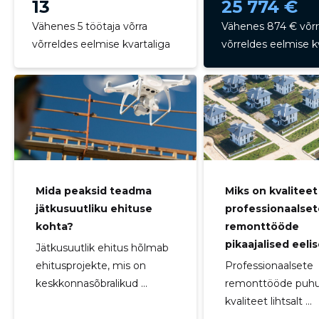
13
25 774 €
Vähenes 5 töötaja võrra
Vähenes 874 € võrr
võrreldes eelmise kvartaliga
võrreldes eelmise k
Mida peaksid teadma
Miks on kvaliteet 
jätkusuutliku ehituse
professionaalse
kohta?
remonttööde
pikaajalised eeli
Jätkusuutlik ehitus hõlmab
ehitusprojekte, mis on
Professionaalsete
keskkonnasõbralikud ...
remonttööde puhul
kvaliteet lihtsalt ...