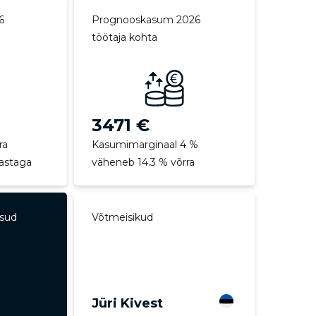
6
Prognooskasum 2026
töötaja kohta
3471 €
ra
Kasumimarginaal 4 %
aastaga
väheneb 14.3 % võrra
ksud
Võtmeisikud
Jüri Kivest