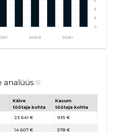
e analüüs
?
Käive
Kasum
töötaja kohta
töötaja kohta
23 641 €
935 €
14 607 €
578 €