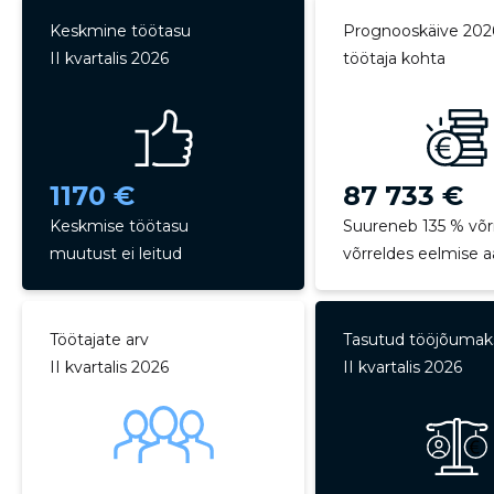
Keskmine töötasu
Prognooskäive 202
II kvartalis 2026
töötaja kohta
1170 €
87 733 €
Keskmise töötasu
Suureneb 135 % võr
muutust ei leitud
võrreldes eelmise 
Töötajate arv
Tasutud tööjõuma
Sinu nimi
Sinu nimi
II kvartalis 2026
II kvartalis 2026
taar
taar