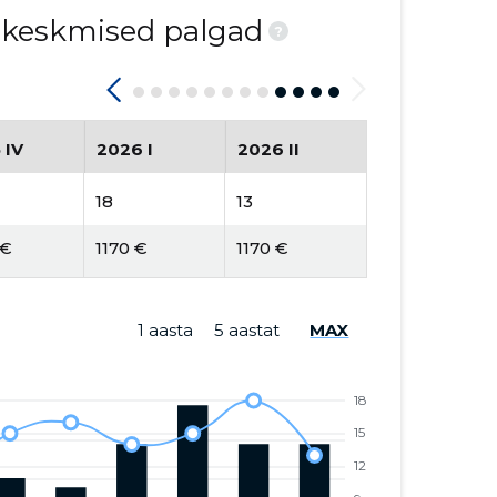
d keskmised palgad
?
 IV
2026 I
2026 II
18
13
 €
1170 €
1170 €
1 aasta
5 aastat
MAX