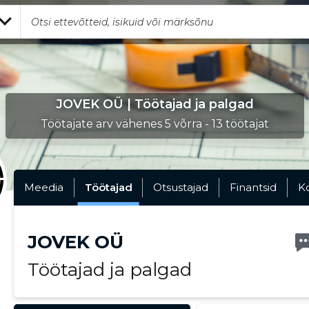
JOVEK OÜ | Töötajad ja palgad
Töötajate arv vähenes 5 võrra - 13 töötajat
Meedia
Töötajad
Otsustajad
Finantsid
K
JOVEK OÜ
Töötajad ja palgad