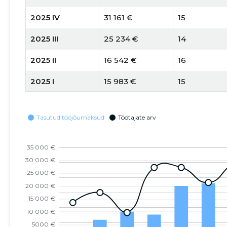
2025 IV
31 161 €
15
2025 III
25 234 €
14
2025 II
16 542 €
16
2025 I
15 983 €
15
2024 IV
21 070 €
11
2024 III
20 041 €
14
2024 II
8925 €
14
2024 I
10 094 €
5
2023 IV
6928 €
9
2023 III
-
7