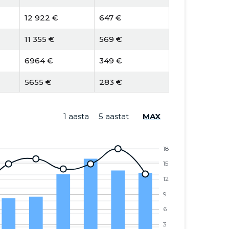
12 922 €
647 €
11 355 €
569 €
6964 €
349 €
5655 €
283 €
13 224 €
2483 €
1 aasta
5 aastat
MAX
23 439 €
4402 €
4713 €
885 €
7350 €
1380 €
5045 €
428 €
48 €
4 €