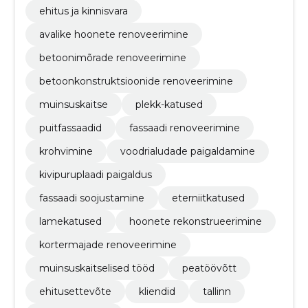
ehitus ja kinnisvara
avalike hoonete renoveerimine
betoonimõrade renoveerimine
betoonkonstruktsioonide renoveerimine
muinsuskaitse
plekk-katused
puitfassaadid
fassaadi renoveerimine
krohvimine
voodrialudade paigaldamine
kivipuruplaadi paigaldus
fassaadi soojustamine
eterniitkatused
lamekatused
hoonete rekonstrueerimine
kortermajade renoveerimine
muinsuskaitselised tööd​
peatöövõtt
ehitusettevõte
kliendid
tallinn