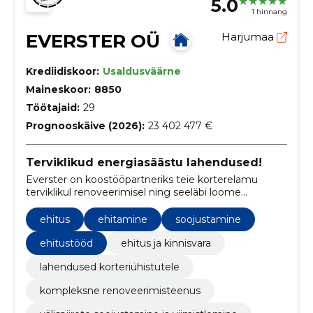
5.0
1 hinnang
EVERSTER OÜ
Harjumaa
Krediidiskoor:
Usaldusväärne
Maineskoor:
8850
Töötajaid:
29
Prognooskäive (2026):
23 402 477 €
Terviklikud energiasäästu lahendused!
Everster on koostööpartneriks teie korterelamu
terviklikul renoveerimisel ning seeläbi loome
energiasäästliku ja kaunima elukeskkonna. Meie
tegevusaladeks on rekonstrueerimine, kortermajade
ehitus
ehitamine
soojustamine
renoveerimine ja fassaaditööd.
ehitustööd
ehitus ja kinnisvara
lahendused korteriühistutele
kompleksne renoveerimisteenus