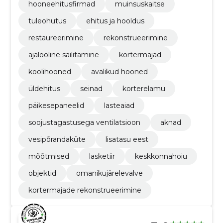
hooneehitusfirmad
muinsuskaitse
tuleohutus
ehitus ja hooldus
restaureerimine
rekonstrueerimine
ajalooline säilitamine
kortermajad
koolihooned
avalikud hooned
üldehitus
seinad
korterelamu
päikesepaneelid
lasteaiad
soojustagastusega ventilatsioon
aknad
vesipõrandaküte
lisatasu eest
mõõtmised
lasketiir
keskkonnahoiu
objektid
omanikujärelevalve
kortermajade rekonstrueerimine