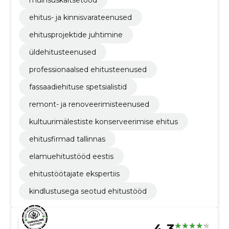
muinsuskaitsetööd
ehitus- ja kinnisvarateenused
ehitusprojektide juhtimine
üldehitusteenused
professionaalsed ehitusteenused
fassaadiehituse spetsialistid
remont- ja renoveerimisteenused
kultuurimälestiste konserveerimise ehitus
ehitusfirmad tallinnas
elamuehitustööd eestis
ehitustöötajate ekspertiis
kindlustusega seotud ehitustööd
4.3