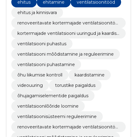
puhastamisest ja hooldamisest kuni uute süsteemide
ehitus
ehitamine
ventilatsioonitööd
ehitamise ja renoveerimiseni.
ehitus ja kinnisvara
renoveeritavate kortermajade ventilatsioonitöö
d
kortermajade ventilatsiooni uuringud ja kaardist
us
ventilatsiooni puhastus
ventilatsiooni mõõdistamine ja reguleerimine
ventilatsiooni puhastamine
õhu liikumise kontroll
kaardistamine
videouuring
torustike paigaldus
õhujagamiselementide paigaldus
ventilatsioonilõõride loomine
ventilatsioonisüsteemi reguleerimine
renoveeritavate kortermajade ventilatsioonitöö
d