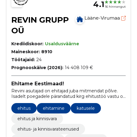
4.1
16 hinnangut
REVIN GRUPP
Lääne-Virumaa
OÜ
Krediidiskoor:
Usaldusväärne
Maineskoor:
8910
Töötajaid:
24
Prognooskäive (2026):
14 408 109 €
Ehitame Eestimaad!
Revini asutajad on ehitajad juba mitmendat põlve.
Isadelt poegadele pärandatud kirg ehitustöö vastu on
Revin Grupist teinud Virumaa ühe suurima
ehitusettevõtte.
ehitus
ehitamine
katusele
ehitus ja kinnisvara
ehitus- ja kinnisvarateenused