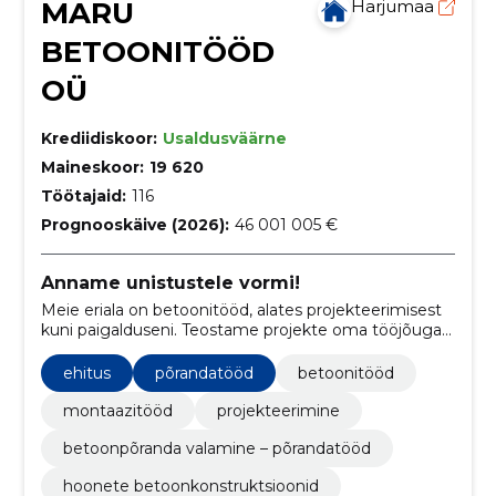
MARU
Harjumaa
BETOONITÖÖD
OÜ
Krediidiskoor:
Usaldusväärne
Maineskoor:
19 620
Töötajaid:
116
Prognooskäive (2026):
46 001 005 €
Anname unistustele vormi!
Meie eriala on betoonitööd, alates projekteerimisest
kuni paigalduseni. Teostame projekte oma tööjõuga
tuginedes aastatepikkusele erialasele kompetentsile
ning kogemusele.
ehitus
põrandatööd
betoonitööd
montaazitööd
projekteerimine
betoonpõranda valamine – põrandatööd
hoonete betoonkonstruktsioonid