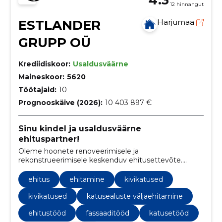
12 hinnangut
ESTLANDER
Harjumaa
GRUPP OÜ
Krediidiskoor:
Usaldusväärne
Maineskoor:
5620
Töötajaid:
10
Prognooskäive (2026):
10 403 897 €
Sinu kindel ja usaldusväärne
ehituspartner!
Oleme hoonete renoveerimisele ja
rekonstrueerimisele keskenduv ehitusettevõte.
Oleme renoveerinud või rekonstrueerinud üle 200
hoone.
ehitus
ehitamine
kivikatused
kivikatused
katusealuste väljaehitamine
ehitustööd
fassaaditööd
katusetööd