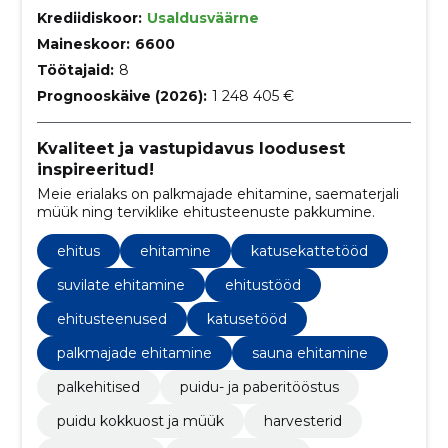
Krediidiskoor:
Usaldusväärne
Maineskoor:
6600
Töötajaid:
8
Prognooskäive (2026):
1 248 405 €
Kvaliteet ja vastupidavus loodusest
inspireeritud!
Meie erialaks on palkmajade ehitamine, saematerjali
müük ning terviklike ehitusteenuste pakkumine.
ehitus
ehitamine
katusekattetööd
suvilate ehitamine
ehitustööd
ehitusteenused
katusetööd
palkmajade ehitamine
sauna ehitamine
palkehitised
puidu- ja paberitööstus
puidu kokkuost ja müük
harvesterid