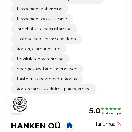
fassaadide krohvimine
fassaadide soojustamine
lamekatuste soojustamine
lisatööd seoses fassaadidega
korteri, elamuühistud
terviklik renoveerimine
energiasäästlikud lahendused
täisteenus peatöövõtu korras
korterelamu sisekliima parandamine
5.0
8 hinnangut
HANKEN OÜ
Harjumaa