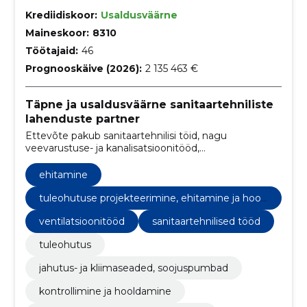
Krediidiskoor:
Usaldusväärne
Maineskoor:
8310
Töötajaid:
46
Prognooskäive (2026):
2 135 463 €
Täpne ja usaldusväärne sanitaartehniliste
lahenduste partner
Ettevõte pakub sanitaartehnilisi töid, nagu
veevarustuse- ja kanalisatsioonitööd,
ventilatsioonitööd, soojuspumpade ja
konditsioneeride paigaldust ning sprinkler- ja
ehitamine
tuletõrjevoolikusüsteemide projekteerimist ja
paigaldust
tuleohutuse projekteerimine, ehitamine ja hool
damine
ventilatsioonitööd
sanitaartehnilised tööd
tuleohutus
jahutus- ja kliimaseaded, soojuspumbad
kontrollimine ja hooldamine