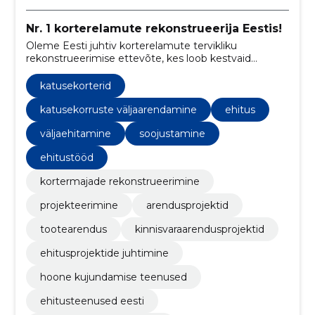
Nr. 1 korterelamute rekonstrueerija Eestis!
Oleme Eesti juhtiv korterelamute tervikliku
rekonstrueerimise ettevõte, kes loob kestvaid
lahendusi energia säästmiseks ja elukeskkonna
parandamiseks.
katusekorterid
katusekorruste väljaarendamine
ehitus
väljaehitamine
soojustamine
ehitustööd
kortermajade rekonstrueerimine
projekteerimine
arendusprojektid
tootearendus
kinnisvaraarendusprojektid
ehitusprojektide juhtimine
hoone kujundamise teenused
ehitusteenused eesti