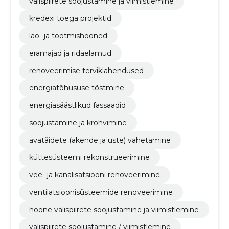
välispiirete soojustamine ja viimistlemine
kredexi toega projektid
lao- ja tootmishooned
eramajad ja ridaelamud
renoveerimise terviklahendused
energiatõhususe tõstmine
energiasäästlikud fassaadid
soojustamine ja krohvimine
avatäidete (akende ja uste) vahetamine
küttesüsteemi rekonstrueerimine
vee- ja kanalisatsiooni renoveerimine
ventilatsioonisüsteemide renoveerimine
hoone välispiirete soojustamine ja viimistlemine
välispiirete soojustamine / viimistlemine