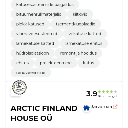
katusesüsteemide paigaldus
bituumenrullmaterjalid
kiltkivid
plekk-katused
tsementkiudplaadid
vihmaveesüsteemid
viilkatuse katted
lamekatuse katted
lamekatuse ehitus
hüdroisolatsioon
remont ja hooldus
ehitus
projekteerimine
katus
renoveerimine
3.9
16 hinnangut
ARCTIC FINLAND
Järvamaa
HOUSE OÜ