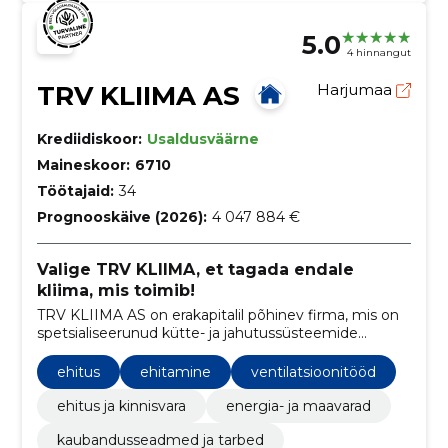
5.0
4 hinnangut
TRV KLIIMA AS
Harjumaa
Krediidiskoor:
Usaldusväärne
Maineskoor:
6710
Töötajaid:
34
Prognooskäive (2026):
4 047 884 €
Valige TRV KLIIMA, et tagada endale
kliima, mis toimib!
TRV KLIIMA AS on erakapitalil põhinev firma, mis on
spetsialiseerunud kütte- ja jahutussüsteemide
ehitamisele ning hooldamisele.
ehitus
ehitamine
ventilatsioonitööd
ehitus ja kinnisvara
energia- ja maavarad
kaubandusseadmed ja tarbed