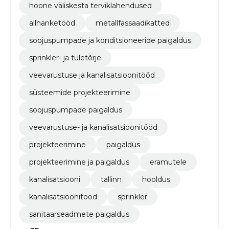
hoone väliskesta terviklahendused
allhanketööd
metallfassaadikatted
soojuspumpade ja konditsioneeride paigaldus
sprinkler- ja tuletõrje
veevarustuse ja kanalisatsioonitööd
süsteemide projekteerimine
soojuspumpade paigaldus
veevarustuse- ja kanalisatsioonitööd
projekteerimine
paigaldus
projekteerimine ja paigaldus
eramutele
kanalisatsiooni
tallinn
hooldus
kanalisatsioonitööd
sprinkler
sanitaarseadmete paigaldus