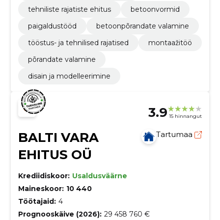
tehniliste rajatiste ehitus
betoonvormid
paigaldustööd
betoonpõrandate valamine
tööstus- ja tehnilised rajatised
montaažitöö
põrandate valamine
disain ja modelleerimine
3.9
15 hinnangut
BALTI VARA
Tartumaa
EHITUS OÜ
Krediidiskoor:
Usaldusväärne
Maineskoor:
10 440
Töötajaid:
4
Prognooskäive (2026):
29 458 760 €