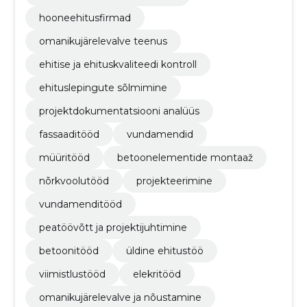
hooneehitusfirmad
omanikujärelevalve teenus
ehitise ja ehituskvaliteedi kontroll
ehituslepingute sõlmimine
projektdokumentatsiooni analüüs
fassaaditööd
vundamendid
müüritööd
betoonelementide montaaž
nõrkvoolutööd
projekteerimine
vundamenditööd
peatöövõtt ja projektijuhtimine
betoonitööd
üldine ehitustöö
viimistlustööd
elekritööd
omanikujärelevalve ja nõustamine