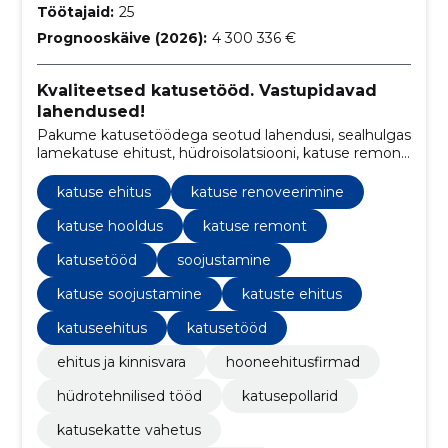
Töötajaid:
25
Prognooskäive (2026):
4 300 336 €
Kvaliteetsed katusetööd. Vastupidavad
lahendused!
Pakume katusetöödega seotud lahendusi, sealhulgas
lamekatuse ehitust, hüdroisolatsiooni, katuse remonti
ja hooldust ning katusekatte vahetust.
katuse ehitus
katuse renoveerimine
katuse hooldus
katuse remont
katusetööd
soojustamine
katuse soojustamine
katuste ehitus
katuseehitus
katusetööd
ehitus ja kinnisvara
hooneehitusfirmad
hüdrotehnilised tööd
katusepollarid
katusekatte vahetus