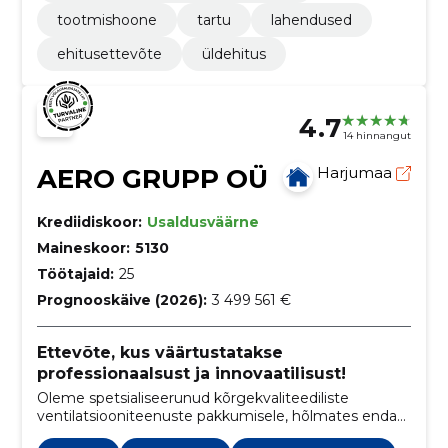
tootmishoone
tartu
lahendused
ehitusettevõte
üldehitus
4.7
14 hinnangut
AERO GRUPP OÜ
Harjumaa
Krediidiskoor:
Usaldusväärne
Maineskoor:
5130
Töötajaid:
25
Prognooskäive (2026):
3 499 561 €
Ettevõte, kus väärtustatakse
professionaalsust ja innovaatilisust!
Oleme spetsialiseerunud kõrgekvaliteediliste
ventilatsiooniteenuste pakkumisele, hõlmates endas
kogu protsessi alates ventilatsioonisüsteemide