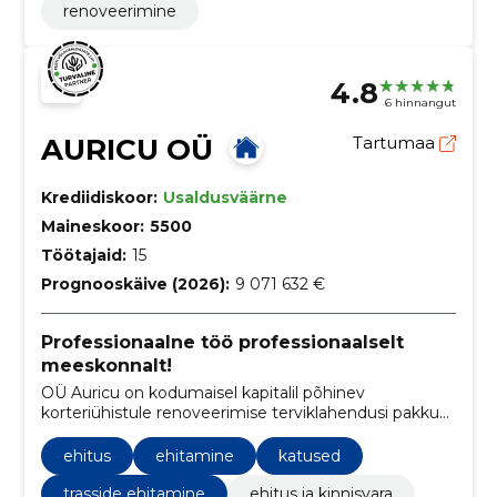
renoveerimine
4.8
6 hinnangut
AURICU OÜ
Tartumaa
Krediidiskoor:
Usaldusväärne
Maineskoor:
5500
Töötajaid:
15
Prognooskäive (2026):
9 071 632 €
Professionaalne töö professionaalselt
meeskonnalt!
OÜ Auricu on kodumaisel kapitalil põhinev
korteriühistule renoveerimise terviklahendusi pakkuv
ettevõte.
ehitus
ehitamine
katused
trasside ehitamine
ehitus ja kinnisvara