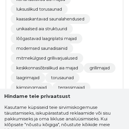
luksuslikud torusaunad
kaasaskantavad saunalahendused
unikaalsed aia struktuurid
lõõgastavad laagriplatsi majad
modernsed saunadisainid
mitmekülgsed grillivarjualused
keskkonnasõbralikud aia majad
grillimajad
laagrimajad
torusaunad
kämpingmajad
terrassimajad
Hindame teie privaatsust
keskkonnasõbralikud valikud
kohandatud disainid
aiamööbli valik
Kasutame küpsiseid teie sirvimiskogemuse
täiustamiseks, isikupärastatud reklaamide või sisu
traditsioonilised grillkojad
moodulgrillkojad
pakkumiseks ja oma liikluse analüüsimiseks. Kui
klõpsate "nõustu kõigiga", nõustute kõikide meie
erilised grillkojad (valikus erinevad lahendused)