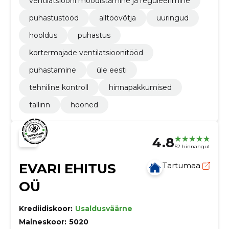
ventilatsiooni mõõdistamine ja reguleerimine
puhastustööd
alltöövõtja
uuringud
hooldus
puhastus
kortermajade ventilatsioonitööd
puhastamine
üle eesti
tehniline kontroll
hinnapakkumised
tallinn
hooned
4.8
52 hinnangut
EVARI EHITUS
Tartumaa
OÜ
Krediidiskoor:
Usaldusväärne
Maineskoor:
5020