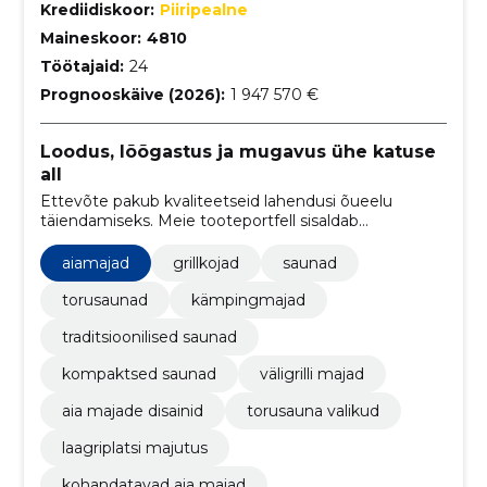
Krediidiskoor:
Piiripealne
Maineskoor:
4810
Töötajaid:
24
Prognooskäive (2026):
1 947 570 €
Loodus, lõõgastus ja mugavus ühe katuse
all
Ettevõte pakub kvaliteetseid lahendusi õueelu
täiendamiseks. Meie tooteportfell sisaldab
grillkodasid, aiamaju, saunu, torusaunu ning
kämpingmaju, mis on loodud pakkuma mugavust,
aiamajad
grillkojad
saunad
stiili ja lõõgastust.
torusaunad
kämpingmajad
traditsioonilised saunad
kompaktsed saunad
väligrilli majad
aia majade disainid
torusauna valikud
laagriplatsi majutus
kohandatavad aia majad