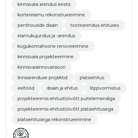
kinnisvara arendus eestis
korterelamu rekonstrueerimine
penthouside disain
tootearendus ehituses
elamukujundus ja -arendus
kogukonnahoone renoveerimine
kinnisvara projekteerimine
kinnisvarainnovatsioon
linnaarenduse projektid
platsiehitus
eeltööd
disain ja ehitus
lõppvormistus
projekteerimis-ehitustöövõtt puitelemendiga
projekteerimis-ehitustöövõtt platsiehitusega
platsiehitusega rekonstrueerimine