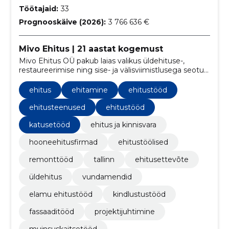
Töötajaid:
33
Prognooskäive (2026):
3 766 636 €
Mivo Ehitus | 21 aastat kogemust
Mivo Ehitus OÜ pakub laias valikus üldehituse-,
restaureerimise ning sise- ja välisviimistlusega seotud
teenuseid.
ehitus
ehitamine
ehitustööd
ehitusteenused
ehitustööd
katusetööd
ehitus ja kinnisvara
hooneehitusfirmad
ehitustöölised
remonttööd
tallinn
ehitusettevõte
üldehitus
vundamendid
elamu ehitustööd
kindlustustööd
fassaaditööd
projektijuhtimine