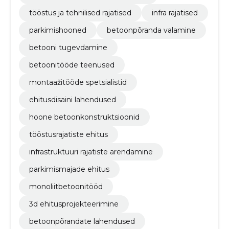
tööstus ja tehnilised rajatised
infra rajatised
parkimishooned
betoonpõranda valamine
betooni tugevdamine
betoonitööde teenused
montaažitööde spetsialistid
ehitusdisaini lahendused
hoone betoonkonstruktsioonid
tööstusrajatiste ehitus
infrastruktuuri rajatiste arendamine
parkimismajade ehitus
monoliitbetoonitööd
3d ehitusprojekteerimine
betoonpõrandate lahendused