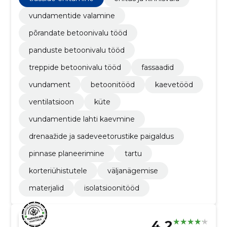
vundamentide valamine
põrandate betoonivalu tööd
panduste betoonivalu tööd
treppide betoonivalu tööd
fassaadid
vundament
betoonitööd
kaevetööd
ventilatsioon
küte
vundamentide lahti kaevmine
drenaažide ja sadeveetorustike paigaldus
pinnase planeerimine
tartu
korteriühistutele
väljanägemise
materjalid
isolatsioonitööd
4.2