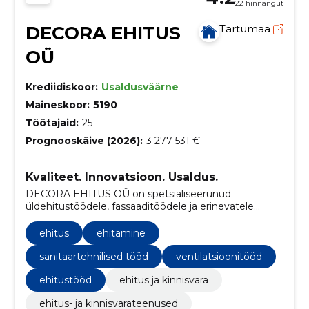
22 hinnangut
DECORA EHITUS
Tartumaa
OÜ
Krediidiskoor:
Usaldusväärne
Maineskoor:
5190
Töötajaid:
25
Prognooskäive (2026):
3 277 531 €
Kvaliteet. Innovatsioon. Usaldus.
DECORA EHITUS OÜ on spetsialiseerunud
üldehitustöödele, fassaaditöödele ja erinevatele
ehituslahendustele, pakkudes mitmekülgseid
teenuseid alates vundamendist kuni viimistluseni.
ehitus
ehitamine
sanitaartehnilised tööd
ventilatsioonitööd
ehitustööd
ehitus ja kinnisvara
ehitus- ja kinnisvarateenused