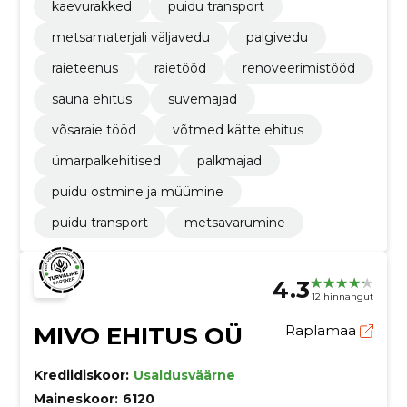
kaevurakked
puidu transport
metsamaterjali väljavedu
palgivedu
raieteenus
raietööd
renoveerimistööd
sauna ehitus
suvemajad
võsaraie tööd
võtmed kätte ehitus
ümarpalkehitised
palkmajad
puidu ostmine ja müümine
puidu transport
metsavarumine
4.3
12 hinnangut
MIVO EHITUS OÜ
Raplamaa
Krediidiskoor:
Usaldusväärne
Maineskoor:
6120