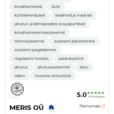
konditsioneerid
küte
küttelahendused
seadmed ja masinad
jahutus- ja kliimaseaded, soojuspumbad
konditsioneerimissüsteemid
tehnosüsteemid
süsteemi planeerimine
süsteemi paigaldamine
regulaarne hooldus
parandustööd
jahutus
jahutussüsteemid
tartu
tallinn
hoonete ehitustööd
5.0
5 hinnangut
MERIS OÜ
Pärnumaa