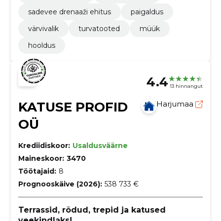
sadevee drenaaži ehitus
paigaldus
värvivalik
turvatooted
müük
hooldus
4.4
13 hinnangut
KATUSE PROFID
Harjumaa
OÜ
Krediidiskoor:
Usaldusväärne
Maineskoor:
3470
Töötajaid:
8
Prognooskäive (2026):
538 733 €
Terrassid, rõdud, trepid ja katused
veekindlaks!