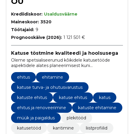
OÜ
Krediidiskoor:
Usaldusväärne
Maineskoor:
3520
Töötajaid:
9
Prognooskäive (2026):
1 121 501 €
Katuse tõstmine kvaliteedi ja hoolsusega
Oleme spetsialiseerunud kõikidele katusetööde
aspektidele alates planeerimisest kuni
lõppviimistluseni. Pakume personaalseid teenuseid,
õiglasi hindu ja tööde õigeaegset teostamist.
ehitus
ehitamine
katuse turva- ja ohutusvarustus
katuste ehitus
katuse ehitus
katus
ehitus ja renoveerimine
katuste ehitamine
müük ja paigaldus
plekitööd
katusetööd
kantimine
liistprofiilid