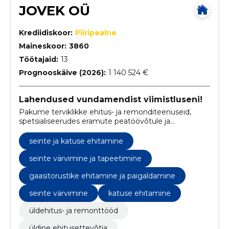
JOVEK OÜ
Krediidiskoor:
Piiripealne
Maineskoor:
3860
Töötajaid:
13
Prognooskäive (2026):
1 140 524 €
Lahendused vundamendist viimistluseni!
Pakume terviklikke ehitus- ja remonditeenuseid,
spetsialiseerudes eramute peatöövõtule ja
torutöödele.
seinte ja katuse ehitamine
seinte värvimine ja tapeetimine
gaasitorustike ehitamine ja paigaldamine
seinte värvimine
katuse ehitamine
üldehitus- ja remonttööd
üldine ehitusettevõtja