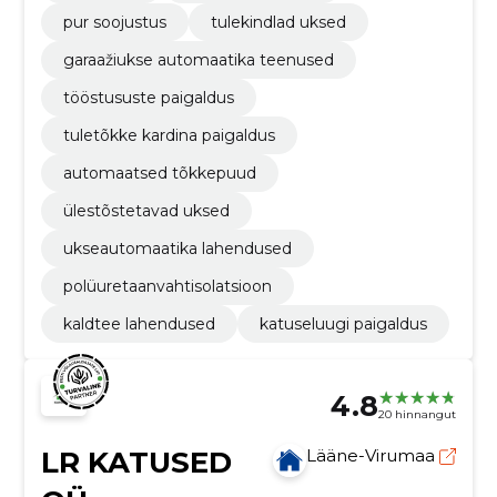
pur soojustus
tulekindlad uksed
garaažiukse automaatika teenused
tööstususte paigaldus
tuletõkke kardina paigaldus
automaatsed tõkkepuud
ülestõstetavad uksed
ukseautomaatika lahendused
polüuretaanvahtisolatsioon
kaldtee lahendused
katuseluugi paigaldus
4.8
20 hinnangut
LR KATUSED
Lääne-Virumaa