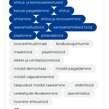
ehitus- ja kinnisvarateenused
katuse paigaldamine
ehitus
ehitamine
ehitus ja renoveerimine
siseviimistlustööd
sanitaartehnilised tööd
plaatimine
põrandatööd
hooneehitusfirmad
kindlustusjuhtumid
maalritööd
plaatimistööd
elektir-ja ventilatsioonitööd
mööbli demontaaž
mööbli paigaldamine
mööbli väljavahetamine
täispuidust mööbli taastamine
elektritööd
veekahjude likvideerimine
siseviimistlus
hoonete ehitustööd