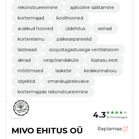
rekonstrueerimine
ajalooline säilitamine
kortermajad
koolihooned
avalikud hooned
üldehitus
seinad
korterelamu
päikesepaneelid
lasteaiad
soojustagastusega ventilatsioon
aknad
vesipõrandaküte
lisatasu eest
mõõtmised
lasketiir
keskkonnahoiu
objektid
omanikujärelevalve
kortermajade rekonstrueerimine
4.3
12 hinnangut
MIVO EHITUS OÜ
Raplamaa