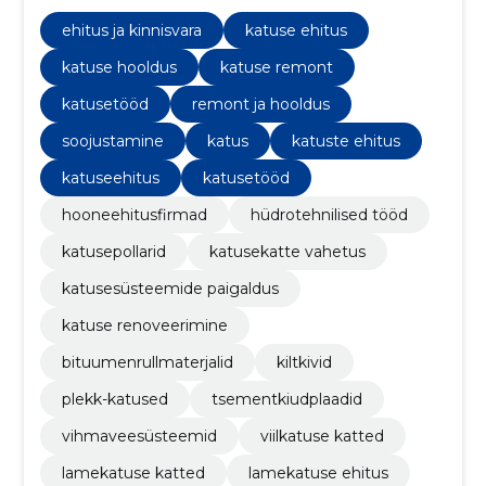
ja hooldust ning katusekatte vahetust.
ehitus ja kinnisvara
katuse ehitus
katuse hooldus
katuse remont
katusetööd
remont ja hooldus
soojustamine
katus
katuste ehitus
katuseehitus
katusetööd
hooneehitusfirmad
hüdrotehnilised tööd
katusepollarid
katusekatte vahetus
katusesüsteemide paigaldus
katuse renoveerimine
bituumenrullmaterjalid
kiltkivid
plekk-katused
tsementkiudplaadid
vihmaveesüsteemid
viilkatuse katted
lamekatuse katted
lamekatuse ehitus