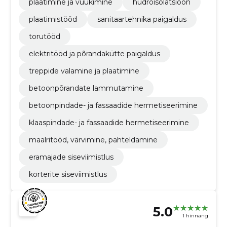
plaatimine ja vuukimine
hüdroisolatsioon
plaatimistööd
sanitaartehnika paigaldus
torutööd
elektritööd ja põrandakütte paigaldus
treppide valamine ja plaatimine
betoonpõrandate lammutamine
betoonpindade- ja fassaadide hermetiseerimine
klaaspindade- ja fassaadide hermetiseerimine
maalritööd, värvimine, pahteldamine
eramajade siseviimistlus
korterite siseviimistlus
5.0
1 hinnang