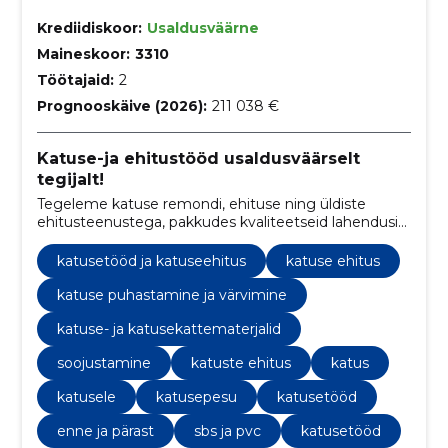
Krediidiskoor:
Usaldusväärne
Maineskoor:
3310
Töötajaid:
2
Prognooskäive (2026):
211 038 €
Katuse-ja ehitustööd usaldusväärselt
tegijalt!
Tegeleme katuse remondi, ehituse ning üldiste
ehitusteenustega, pakkudes kvaliteetseid lahendusi
ja turvalisust koduomanikele.
katusetööd ja katuseehitus
katuse ehitus
katuse puhastamine ja värvimine
katuse- ja katusekattematerjalid
soojustamine
katuste ehitus
katus
katusele
katusepesu
katusetööd
enne ja pärast
sbs ja pvc
katusetööd