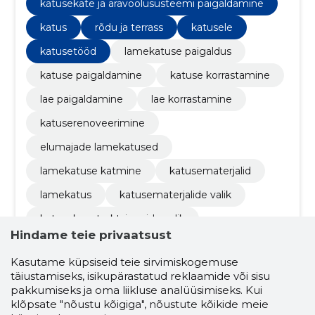
katusekate ja äravoolusüsteemi paigaldamine
katus
rõdu ja terrass
katusele
katusetööd
lamekatuse paigaldus
katuse paigaldamine
katuse korrastamine
lae paigaldamine
lae korrastamine
katuserenoveerimine
elumajade lamekatused
lamekatuse katmine
katusematerjalid
lamekatus
katusematerjalide valik
katusekonstruktsioonide valik
Hindame teie privaatsust
katusekattematerjalid
lamekatused oü
Kasutame küpsiseid teie sirvimiskogemuse
katusematerjalide tootmine
täiustamiseks, isikupärastatud reklaamide või sisu
pakkumiseks ja oma liikluse analüüsimiseks. Kui
katusekonstruktsioonide tootmine
klõpsate "nõustu kõigiga", nõustute kõikide meie
katuste remont
katuse projekteerimine