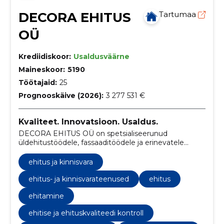
DECORA EHITUS
Tartumaa
OÜ
Krediidiskoor:
Usaldusväärne
Maineskoor:
5190
Töötajaid:
25
Prognooskäive (2026):
3 277 531 €
Kvaliteet. Innovatsioon. Usaldus.
DECORA EHITUS OÜ on spetsialiseerunud
üldehitustöödele, fassaaditöödele ja erinevatele
ehituslahendustele, pakkudes mitmekülgseid
teenuseid alates vundamendist kuni viimistluseni.
ehitus ja kinnisvara
ehitus- ja kinnisvarateenused
ehitus
ehitamine
ehitise ja ehituskvaliteedi kontroll