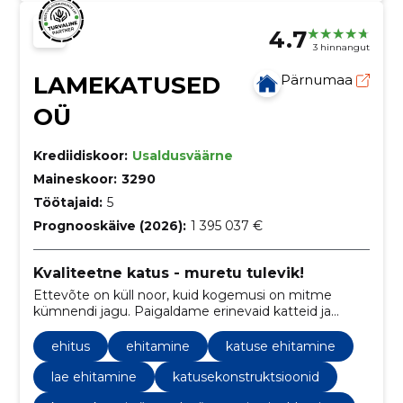
4.7
3 hinnangut
LAMEKATUSED
Pärnumaa
OÜ
Krediidiskoor:
Usaldusväärne
Maineskoor:
3290
Töötajaid:
5
Prognooskäive (2026):
1 395 037 €
Kvaliteetne katus - muretu tulevik!
Ettevõte on küll noor, kuid kogemusi on mitme
kümnendi jagu. Paigaldame erinevaid katteid ja
soojustuslahendusi. Lisaks tegeleme ka vihmavee
äravoolu süsteemidega.
ehitus
ehitamine
katuse ehitamine
lae ehitamine
katusekonstruktsioonid