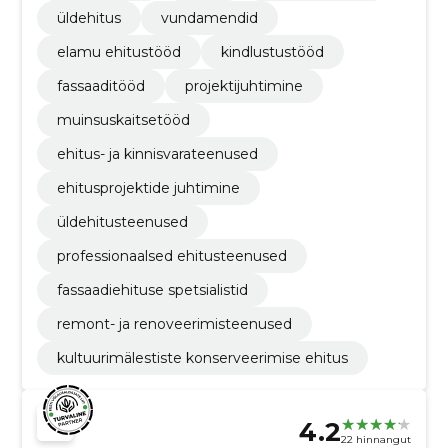
üldehitus
vundamendid
elamu ehitustööd
kindlustustööd
fassaaditööd
projektijuhtimine
muinsuskaitsetööd
ehitus- ja kinnisvarateenused
ehitusprojektide juhtimine
üldehitusteenused
professionaalsed ehitusteenused
fassaadiehituse spetsialistid
remont- ja renoveerimisteenused
kultuurimälestiste konserveerimise ehitus
4.2
22 hinnangut