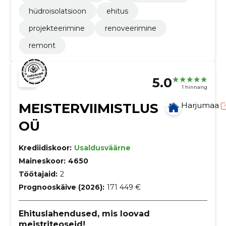
hüdroisolatsioon
ehitus
projekteerimine
renoveerimine
remont
5.0
1 hinnang
MEISTERVIIMISTLUS
Harjumaa
OÜ
Krediidiskoor:
Usaldusväärne
Maineskoor:
4650
Töötajaid:
2
Prognooskäive (2026):
171 449 €
Ehituslahendused, mis loovad
meistriteoseid!