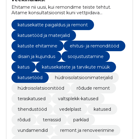
Ehitame nii uusi, kui remondime teiste tehtut.
Aitame konsultatsioonist kuni vettpidava
lõpplahenduseni. Kirega juba rohkem kui 20 aastat.
katusekatte paigaldus ja remont
katusetööd ja materjalid
katuste ehitamine
ehitus- ja remonditööd
disain ja kujundus
soojustustamine
katus
katusekatete ja tarvikute müük
katusetööd
hüdroisolatsioonimaterjalid
hüdroisolatsioonitööd
rõdude remont
teraskatused
valtsplekk-katused
tihendustööd
vedelplast
katused
rõdud
terrassid
parklad
vundamendid
remont ja renoveerimine