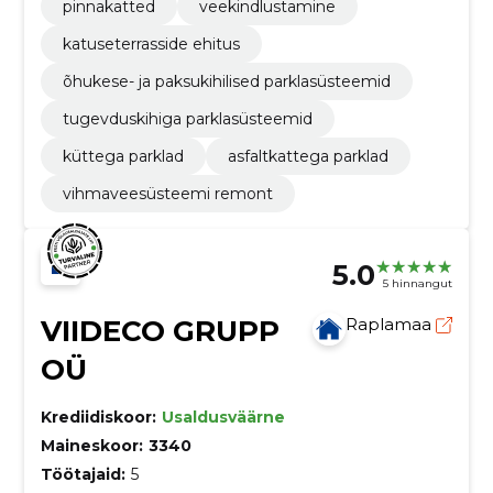
pinnakatted
veekindlustamine
katuseterrasside ehitus
õhukese- ja paksukihilised parklasüsteemid
tugevduskihiga parklasüsteemid
küttega parklad
asfaltkattega parklad
vihmaveesüsteemi remont
5.0
5 hinnangut
VIIDECO GRUPP
Raplamaa
OÜ
Krediidiskoor:
Usaldusväärne
Maineskoor:
3340
Töötajaid:
5