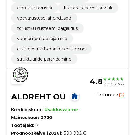
elamute torustik
küttesüsteemi torustik
veevarustuse lahendused
torustiku süsteemi paigaldus
vundamentide rajamine
aluskonstruktsioonide ehitamine
struktuuride parandamine
4.8
44 hinnangut
ALDREHT OÜ
Tartumaa
Krediidiskoor:
Usaldusväärne
Maineskoor:
3720
Töötajaid:
7
Prognooskäive (2026):
300 902 €