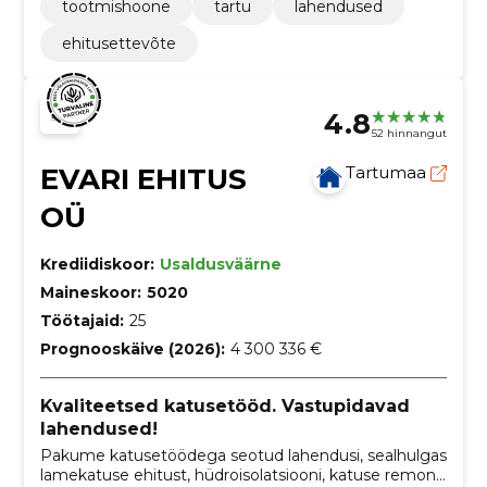
tootmishoone
tartu
lahendused
ehitusettevõte
4.8
52 hinnangut
EVARI EHITUS
Tartumaa
OÜ
Krediidiskoor:
Usaldusväärne
Maineskoor:
5020
Töötajaid:
25
Prognooskäive (2026):
4 300 336 €
Kvaliteetsed katusetööd. Vastupidavad
lahendused!
Pakume katusetöödega seotud lahendusi, sealhulgas
lamekatuse ehitust, hüdroisolatsiooni, katuse remonti