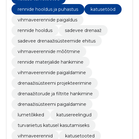
rennide hooldus ja puhastus
katusetööd
vihmaveerennide paigaldus
rennide hooldus
sadevee drenaaž
sadevee drenaažisüsteemide ehitus
vihmaveerennide mõõtmine
rennide materjalide hankimine
vihmaveerennide paigaldamine
drenaažisüsteemi projekteerimine
drenaažitorude ja filtrite hankimine
drenaažisüsteemi paigaldamine
lumetõkked
katusereelingud
turvariietus katusel kasutamiseks
vihmaveerennid
katusetooted