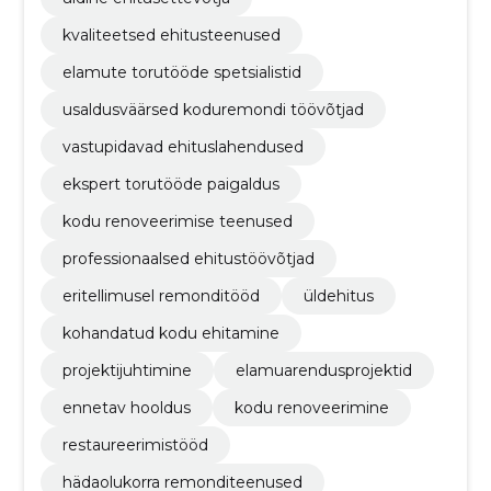
kvaliteetsed ehitusteenused
elamute torutööde spetsialistid
usaldusväärsed koduremondi töövõtjad
vastupidavad ehituslahendused
ekspert torutööde paigaldus
kodu renoveerimise teenused
professionaalsed ehitustöövõtjad
eritellimusel remonditööd
üldehitus
kohandatud kodu ehitamine
projektijuhtimine
elamuarendusprojektid
ennetav hooldus
kodu renoveerimine
restaureerimistööd
hädaolukorra remonditeenused