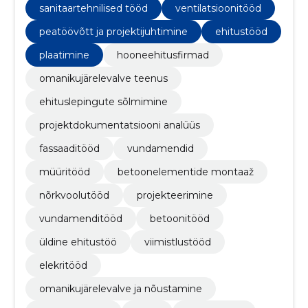
sanitaartehnilised tööd
ventilatsioonitööd
peatöövõtt ja projektijuhtimine
ehitustööd
plaatimine
hooneehitusfirmad
omanikujärelevalve teenus
ehituslepingute sõlmimine
projektdokumentatsiooni analüüs
fassaaditööd
vundamendid
müüritööd
betoonelementide montaaž
nõrkvoolutööd
projekteerimine
vundamenditööd
betoonitööd
üldine ehitustöö
viimistlustööd
elekritööd
omanikujärelevalve ja nõustamine