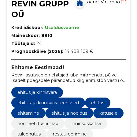
REVIN GRUPP
Lääne-Virumaa
OÜ
Krediidiskoor:
Usaldusväärne
Maineskoor:
8910
Töötajaid:
24
Prognooskäive (2026):
14 408 109 €
Ehitame Eestimaad!
Revini asutajad on ehitajad juba mitmendat põlve.
Isadelt poegadele pärandatud kirg ehitustöö vastu on
Revin Grupist teinud Virumaa ühe suurima
ehitusettevõtte.
ehitus ja kinnisvara
ehitus- ja kinnisvarateenused
ehitus
ehitamine
ehitus ja hooldus
katusele
hooneehitusfirmad
muinsuskaitse
tuleohutus
restaureerimine