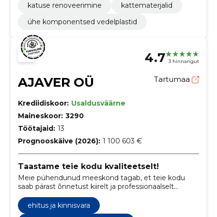
katuse renoveerimine
kattematerjalid
ühe komponentsed vedelplastid
4.7
3 hinnangut
AJAVER OÜ
Tartumaa
Krediidiskoor:
Usaldusväärne
Maineskoor:
3290
Töötajaid:
13
Prognooskäive (2026):
1 100 603 €
Taastame teie kodu kvaliteetselt!
Meie pühendunud meeskond tagab, et teie kodu
saab pärast õnnetust kiirelt ja professionaalselt
taastatud.
ehitus ja kinnisvara