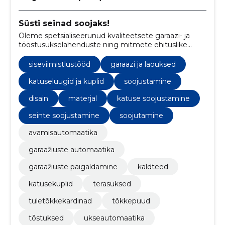
Süsti seinad soojaks!
Oleme spetsialiseerunud kvaliteetsete garaazi- ja
tööstusukselahenduste ning mitmete ehituslike
teenuste pakkumisele, nagu PUR-vahuga
soojustamisele ja üldehitustöödele.
siseviimistlustööd
garaazi ja laouksed
katuseluugid ja kuplid
soojustamine
disain
materjal
katuse soojustamine
seinte soojustamine
soojutamine
avamisautomaatika
garaažiuste automaatika
garaažiuste paigaldamine
kaldteed
katusekuplid
terasuksed
tuletõkkekardinad
tõkkepuud
tõstuksed
ukseautomaatika