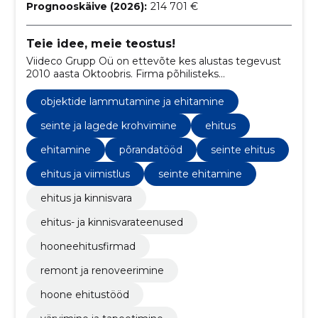
Prognooskäive (2026):
214 701 €
Teie idee, meie teostus!
Viideco Grupp Oü on ettevõte kes alustas tegevust
2010 aasta Oktoobris. Firma põhilisteks
tegevusaladeks on objektide lammutus, ehitus,
remont ja renoveerimine
objektide lammutamine ja ehitamine
seinte ja lagede krohvimine
ehitus
ehitamine
põrandatööd
seinte ehitus
ehitus ja viimistlus
seinte ehitamine
ehitus ja kinnisvara
ehitus- ja kinnisvarateenused
hooneehitusfirmad
remont ja renoveerimine
hoone ehitustööd