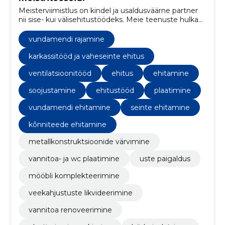
Meisterviimistlus on kindel ja usaldusväärne partner
nii sise- kui välisehitustöödeks. Meie teenuste hulka
kuuluvad vundamendi- ja müüritööd,
siseviimistlustööd ja parketipaigaldus. Meie
vundamendi rajamine
professionaalne tiim tagab tipptasemel töö ja
klientide rahulolu.
karkassitööd ja vaheseinte ehitus
ventilatsioonitööd
ehitus
ehitamine
soojustamine
ehitustööd
plaatimine
vundamendi ehitamine
seinte ehitamine
kõnniteede ehitamine
metallkonstruktsioonide värvimine
vannitoa- ja wc plaatimine
uste paigaldus
mööbli komplekteerimine
veekahjustuste likvideerimine
vannitoa renoveerimine