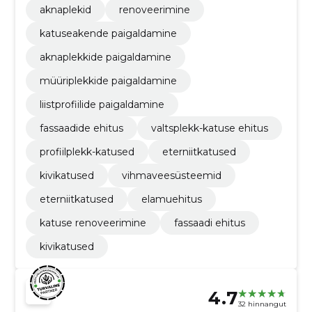
aknaplekid
renoveerimine
katuseakende paigaldamine
aknaplekkide paigaldamine
müüriplekkide paigaldamine
liistprofiilide paigaldamine
fassaadide ehitus
valtsplekk-katuse ehitus
profiilplekk-katused
eterniitkatused
kivikatused
vihmaveesüsteemid
eterniitkatused
elamuehitus
katuse renoveerimine
fassaadi ehitus
kivikatused
4.7
32 hinnangut