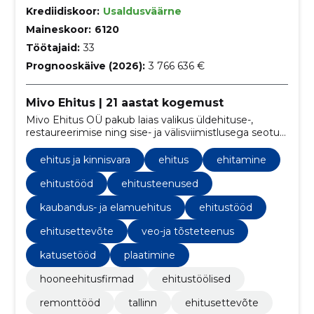
Krediidiskoor:
Usaldusväärne
Maineskoor:
6120
Töötajaid:
33
Prognooskäive (2026):
3 766 636 €
Mivo Ehitus | 21 aastat kogemust
Mivo Ehitus OÜ pakub laias valikus üldehituse-,
restaureerimise ning sise- ja välisviimistlusega seotud
teenuseid.
ehitus ja kinnisvara
ehitus
ehitamine
ehitustööd
ehitusteenused
kaubandus- ja elamuehitus
ehitustööd
ehitusettevõte
veo-ja tõsteteenus
katusetööd
plaatimine
hooneehitusfirmad
ehitustöölised
remonttööd
tallinn
ehitusettevõte