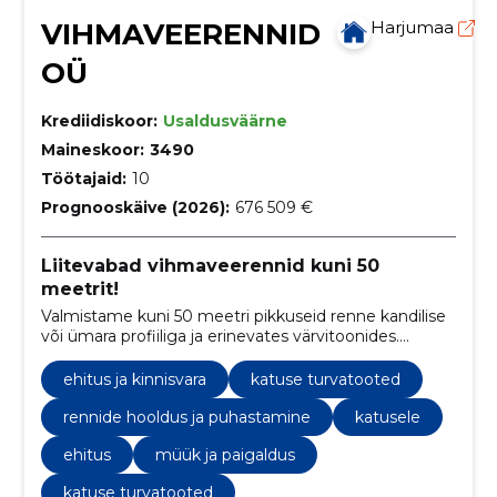
VIHMAVEERENNID
Harjumaa
OÜ
Krediidiskoor:
Usaldusväärne
Maineskoor:
3490
Töötajaid:
10
Prognooskäive (2026):
676 509 €
Liitevabad vihmaveerennid kuni 50
meetrit!
Valmistame kuni 50 meetri pikkuseid renne kandilise
või ümara profiiliga ja erinevates värvitoonides.
Paigaldame ja hooldame!
ehitus ja kinnisvara
katuse turvatooted
rennide hooldus ja puhastamine
katusele
ehitus
müük ja paigaldus
katuse turvatooted