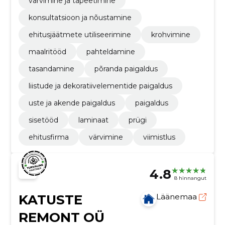
värvimine ja tapeetimine
konsultatsioon ja nõustamine
ehitusjäätmete utiliseerimine
krohvimine
maalritööd
pahteldamine
tasandamine
põranda paigaldus
liistude ja dekoratiivelementide paigaldus
uste ja akende paigaldus
paigaldus
sisetööd
laminaat
prügi
ehitusfirma
värvimine
viimistlus
4.8
8 hinnangut
KATUSTE
Läänemaa
REMONT OÜ