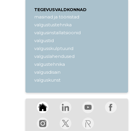
TEGEVUSVALDKONNAD
masinad ja tööriistad
valgustustehnika
valgusinstallatsioonid
valgustid
valgusskulptuurid
valguslahendused
valgustehnika
valgusdisain
valguskunst
valgustehnilised lahendused
valguskujud
valgusallikad
valguse lahendused
klaaskuulid
metallosad