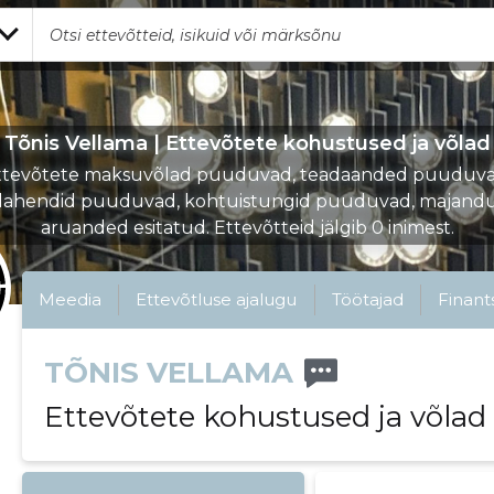
Tõnis Vellama | Ettevõtete kohustused ja võlad
ttevõtete maksuvõlad puuduvad, teadaanded puuduva
lahendid puuduvad, kohtuistungid puuduvad, majandu
aruanded esitatud. Ettevõtteid jälgib 0 inimest.
Meedia
Ettevõtluse ajalugu
Töötajad
Finant
TÕNIS VELLAMA
Ettevõtete kohustused ja võlad