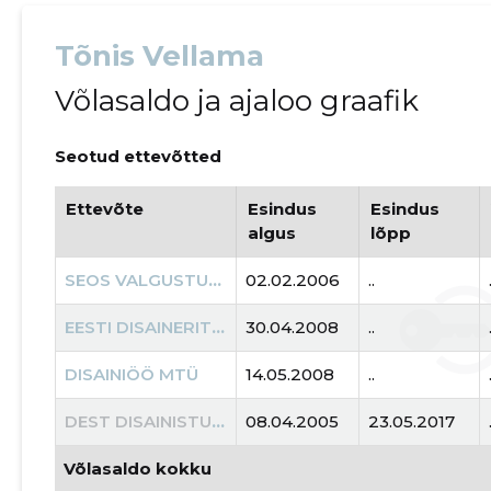
Tõnis Vellama
Võlasaldo ja ajaloo graafik
Seotud ettevõtted
Ettevõte
Esindus
Esindus
algus
lõpp
SEOS VALGUSTUS OÜ
02.02.2006
..
EESTI DISAINERITE LIIT MTÜ
30.04.2008
..
DISAINIÖÖ MTÜ
14.05.2008
..
DEST DISAINISTUUDIO OÜ
08.04.2005
23.05.2017
Võlasaldo kokku