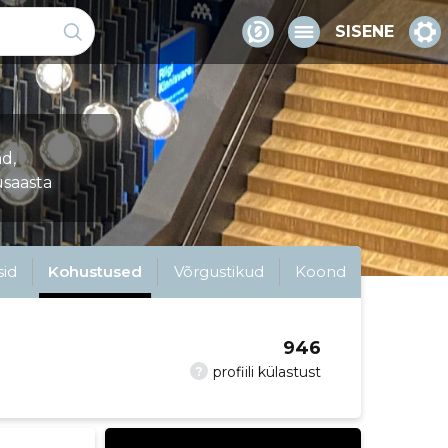
SISENE
d,
saasta
sid
Kohustused
Võrgustikud
Koond
946
?
profiili külastust