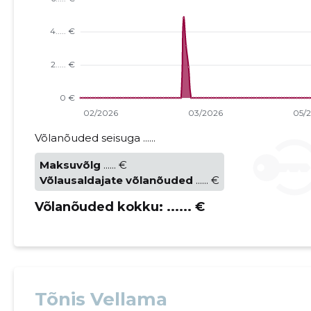
Võlanõuded seisuga ......
Maksuvõlg
...... €
Võlausaldajate võlanõuded
...... €
Võlanõuded kokku:
...... €
Tõnis Vellama