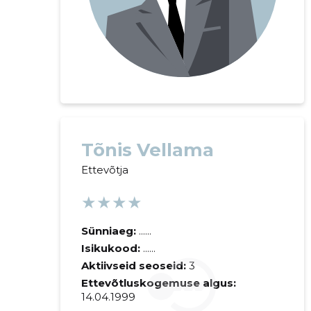
Tõnis Vellama
Ettevõtja
★★★★
Sünniaeg:
......
Isikukood:
......
Aktiivseid seoseid:
3
Ettevõtluskogemuse algus:
14.04.1999