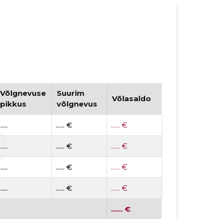
Võlgnevuse
Suurim
Võlasaldo
pikkus
võlgnevus
......
...... €
...... €
......
...... €
...... €
......
...... €
...... €
......
...... €
...... €
...... €