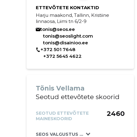
ETTEVÕTETE KONTAKTID
Harju maakond, Tallinn, Kristiine
linnaosa, Liimi tn 6/2-9
tonis@seos.ee
tonis@seoslight.com
tonis@disainioo.ee
+372 501 7648
+372 5645 4622
Tõnis Vellama
Seotud ettevõtete skoorid
2460
SEOTUD ETTEVÕTETE
MAINESKOORID
SEOS VALGUSTUS OÜ