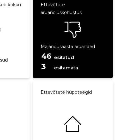
sed kokku
Ettevõtete
aruandluskohustus
e
Majandusaasta aruanded
46
esitatud
ksud
3
esitamata
Ettevõtete hüpoteegid