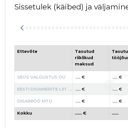
Sissetulek (käibed) ja väljami
Ettevõte
Tasutud 
Tasutu
riiklikud 
tööjõ
maksud
SEOS VALGUSTUS OÜ
...... €
...... €
EESTI DISAINERITE LIIT MTÜ
...... €
...... €
DISAINIÖÖ MTÜ
...... €
...... €
Kokku
...... €
......