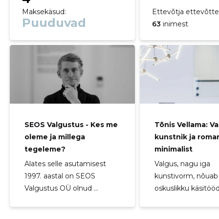
Maksekäsud:
Ettevõtja ettevõttei
Puuduvad
63
inimest
SEOS Valgustus - Kes me
Tõnis Vellama: Va
oleme ja millega
kunstnik ja roman
tegeleme?
minimalist
Alates selle asutamisest
Valgus, nagu iga
1997. aastal on SEOS
kunstivorm, nõuab
Valgustus OÜ olnud ...
oskuslikku käsitööd j