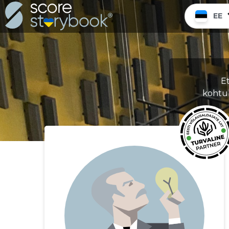
EE
E
kohtu