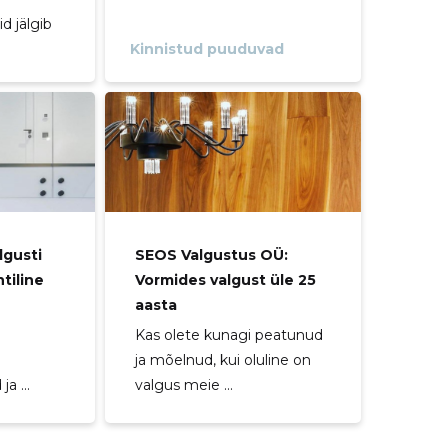
d jälgib
Kinnistud puuduvad
lgusti
SEOS Valgustus OÜ:
tiline
Vormides valgust üle 25
aasta
Kas olete kunagi peatunud
ja mõelnud, kui oluline on
a ...
valgus meie ...