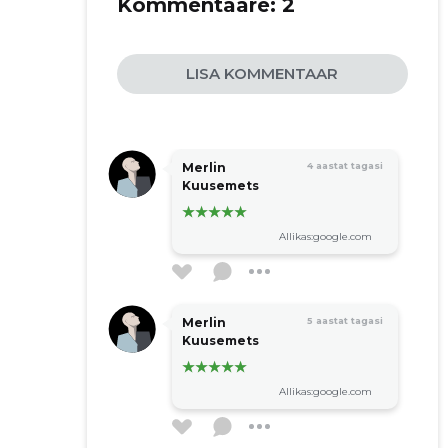
Kommentaare:
2
LISA KOMMENTAAR
Merlin
4 aastat tagasi
Kuusemets
Allikas:google.com
Merlin
5 aastat tagasi
Kuusemets
Allikas:google.com