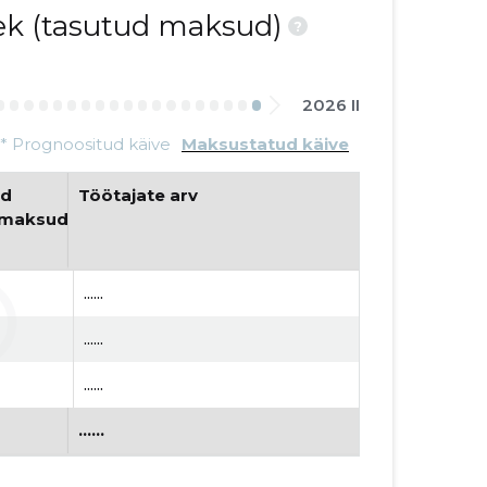
nek (tasutud maksud)
?
2026 II
* Prognoositud käive
Maksustatud käive
d 
Töötajate arv
umaksud
......
......
......
......