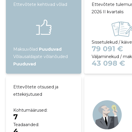
Ettevõtete kehtivad võlad
Ettevõtete tulemu
2026 II kvartalis
Sissetulekud / käiv
79 091 €
Maksuvõlad
Puuduvad
Võlausaldajate võlanõuded
Väljaminekud / ma
43 098 €
Puuduvad
Ettevõtete otsused ja
ettekirjutused
Kohtumäärused:
7
Teadaanded:
4