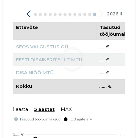
2026 II
Ettevõte
Tasutud
tööjõumaksud
SEOS VALGUSTUS OÜ
...... €
EESTI DISAINERITE LIIT MTÜ
...... €
DISAINIÖÖ MTÜ
...... €
Kokku
...... €
1 aasta
5 aastat
MAX