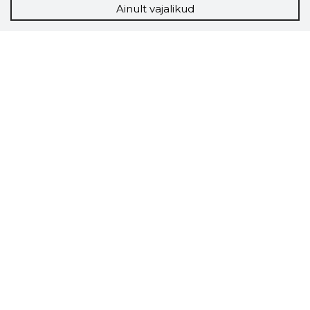
Ainult vajalikud
Storybook
Chrome laiendus
Storybooki laiendus ütleb Sulle, mis firma
veebilehel Sa parajasti viibid ja kui usaldusväärne
see firma täna on.
LAADI LAIENDUS ALLA