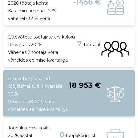
-1456 €
2026 töötaja kohta
Kasumimarginaal -2 %
väheneb 37 % võrra
Ettevõtete töötajate arv kokku
7
II kvartalis 2026
töötajat
Vähenes 2 töötaja võrra
võrreldes eelmise kvartaliga
Ettevõtete tasutud
18 953 €
tööjõumaksud II kvartalis
2026
Vähenes 2807 € võrra
võrreldes eelmise kvartaliga
Tööpakkumisi kokku
0
2026 aastal
tööpakkumist