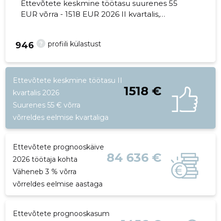
Ettevõtete keskmine töötasu suurenes 55
EUR võrra - 1518 EUR 2026 II kvartalis,
töötajate arv - 7 töötajat.
?
profiili külastust
946
Ettevõtete keskmine töötasu II
1518 €
kvartalis 2026
Suurenes 55 € võrra
võrreldes eelmise kvartaliga
Ettevõtete prognooskäive
84 636 €
2026 töötaja kohta
Väheneb 3 % võrra
võrreldes eelmise aastaga
Ettevõtete prognooskasum