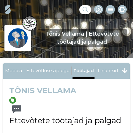
Tõnis Vellama | Ettevõtete
töötajad ja palgad
Meedia
Ettevõtluse ajalugu
Töötajad
Finantsid
TÕNIS VELLAMA
Ettevõtete töötajad ja palgad