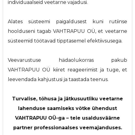
individuaalseid veetarne vajadusi.
Alates süsteemi paigaldusest kuni rutiinse
hoolduseni tagab VAHTRAPUU OÜ, et veetarne
süsteemid töötavad tipptasemel efektiivsusega.
Veevarustuse hädaolukorras pakub
VAHTRAPUU OÜ kiiret reageerimist ja tuge, et
leevendada kahjustusi ja taastada teenus.
Turvalise, tõhusa ja jätkusuutliku veetarne
lahenduse saamiseks võtke ühendust
VAHTRAPUU OÜ-ga – teie usaldusväärne
partner professionaalses veemajanduses.