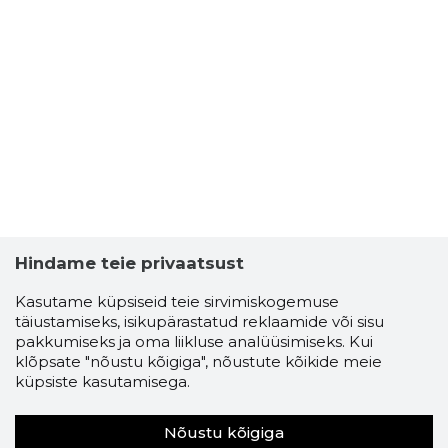
Hindame teie privaatsust
Kasutame küpsiseid teie sirvimiskogemuse
täiustamiseks, isikupärastatud reklaamide või sisu
pakkumiseks ja oma liikluse analüüsimiseks. Kui
klõpsate "nõustu kõigiga", nõustute kõikide meie
küpsiste kasutamisega.
Nõustu kõigiga