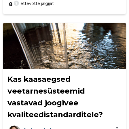
?
ettevõtte jälgijat
8
24
Kas kaasaegsed
veetarnesüsteemid
vastavad joogivee
kvaliteedistandarditele?