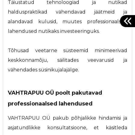
Täiustatud tehnoloogiad ja nutikad
halduspraktikad vähendavad jäätmeid ja
alandavad kulusid, muutes professionaalsed
lahendused nutikaks investeeringuks.
Tõhusad veetarne süsteemid minimeerivad
keskkonnamõju, säilitades veevarusid ja
vähendades süsinikujalajälge.
VAHTRAPUU OÜ poolt pakutavad
professionaalsed lahendused
VAHTRAPUU OÜ pakub põhjalikke hindamisi ja
asjatundlikke konsultatsioone, et käsitleda