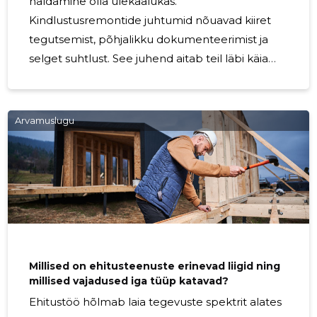
haldamine olla ülekaalukas.
Kindlustusremontide juhtumid nõuavad kiiret
tegutsemist, põhjalikku dokumenteerimist ja
selget suhtlust. See juhend aitab teil läbi käia
olulised sammud, et tõhusalt hallata oma
kindlustusremonti. Kindlustuspoliisi mõistmine
Enne nõude esitamist peate mõistma, mida teie
Arvamuslugu
kindlustuspoliis katab. Vaadake oma poliisi
dokumente hoolikalt läbi, pöörates erilist
tähelepanu kõigile välistustele või piirangutele,
mis võivad teie nõuet mõjutada. Teie
omavastutus on summa, mille eest olete
vastutav enne, kui teie kindlustuskate
Millised on ehitusteenuste erinevad liigid ning
millised vajadused iga tüüp katavad?
Ehitustöö hõlmab laia tegevuste spektrit alates