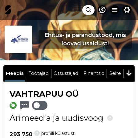
Ehitus- ja parandustööd, mis
loovad usaldust!
Meedia
Töötajad
Otsustajad
Finantsid
Seire
VAHTRAPUU OÜ
Ärimeedia ja uudisvoog
?
?
profiili külastust
293 750