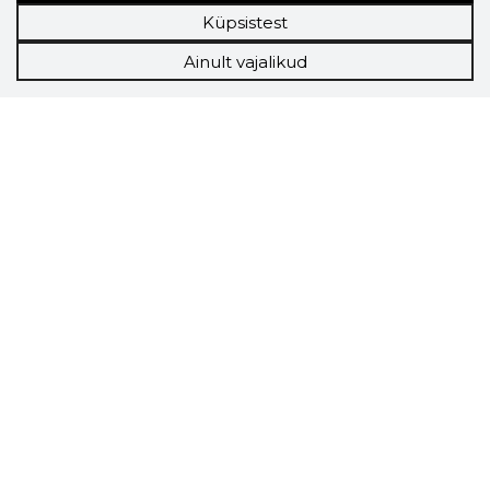
Küpsistest
Ainult vajalikud
Storybook
Chrome laiendus
Storybooki laiendus ütleb Sulle, mis firma
veebilehel Sa parajasti viibid ja kui usaldusväärne
see firma täna on.
LAADI LAIENDUS ALLA