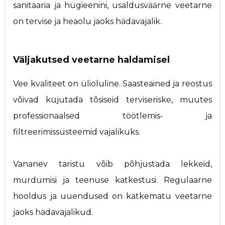
sanitaaria ja hügieenini, usaldusväärne veetarne
on tervise ja heaolu jaoks hädavajalik.
Väljakutsed veetarne haldamisel
Vee kvaliteet on ülioluline. Saasteained ja reostus
võivad kujutada tõsiseid terviseriske, muutes
professionaalsed töötlemis- ja
filtreerimissüsteemid vajalikuks.
Vananev taristu võib põhjustada lekkeid,
murdumisi ja teenuse katkestusi. Regulaarne
hooldus ja uuendused on katkematu veetarne
jaoks hädavajalikud.