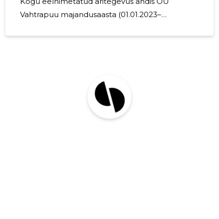
Kogu eelnimetatud äritegevus andis OÜ
Vahtrapuu majandusaasta (01.01.2023–
31.12.2023) netokäibeks 78967 eurot, mis on
13876 eurot vähem eelmise majandusaasta
käibest. Lõppenud aruandeaasta lõppes
kahjumiga 6405 eurot. Investeeringud
Põhivarasse 2023 majandusaastal investeeriti 0
eurot. Aruandeaastal müüdi põhivara 0 euro
eest, põhivara maha kantud ei ole. Personal OÜ
Vahtrapuu juhatus koosnes ühest inimesest.
Osaühingu Vahtrapuu keskmine töötajate arv
majandusaastal oli