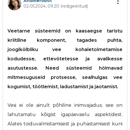
Andmerobot
02.05.2024, 09:20
(redigeeritud)
p
Veetarne süsteemid on kaasaegse taristu
kriitiline komponent, tagades puhta,
joogikõlbliku vee kohaletoimetamise
Saaja e-mail
kodudesse, ettevõtetesse ja avalikesse
asutustesse. Need süsteemid hõlmavad
Sinu nimi
mitmesuguseid protsesse, sealhulgas vee
kogumist, töötlemist, ladustamist ja jaotamist.
Sinu kommentaar
Vesi ei ole ainult põhiline inimvajadus; see on
lahutamatu kõigist igapäevaelu aspektidest.
Alates toiduvalmistamisest ja puhastamisest kuni