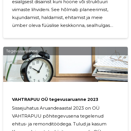
esialgsest disainist kuni hoone või struktuuri
viimaste lihvideni. See hõlmab planeerimist,
kujundamist, haldamist, ehitamist ja meie
ümber oleva füüsilise keskkonna, sealhulgas
kodude, kontorite, koolide ja infrastruktuuri
säilitamist. Professionaalsed ehitusteenused on
hädavajalikud, et tagada hoonete ohutus,
Tegevusaruanne
funktsionaalsus ja esteetiline meeldivus. Nad
toovad kaasa asjatundlikkuse, täpsuse ja
kvaliteedile pühendumise, mis on hädavajalik
igale edukale ehitusprojektile. Ehitusprotsess
Ehitusprotsess algab esmase konsultatsiooniga,
et mõista
VAHTRAPUU OÜ tegevusaruanne 2023
Sissejuhatus Aruandeaastal 2023 on OÜ
VAHTRAPUU põhitegevusena tegelenud
ehitus- ja remonditöödega. Tulud ja kasum