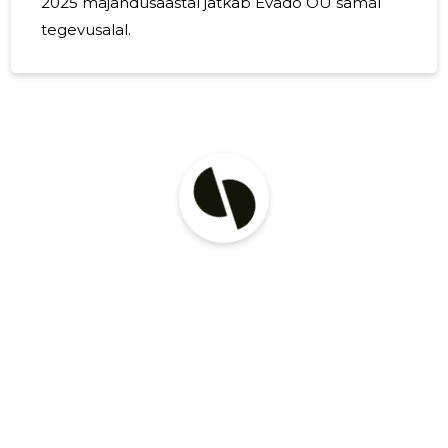
2025 majandusaastal jätkab Evado OÜ samal
tegevusalal.