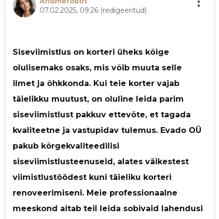
Andmerobot
07.02.2025, 09:26
(redigeeritud)
p
Saaja e-mail
Siseviimistlus on korteri üheks kõige
Sinu nimi
olulisemaks osaks, mis võib muuta selle
ilmet ja õhkkonda. Kui teie korter vajab
Sinu kommentaar
täielikku muutust, on oluline leida parim
siseviimistlust pakkuv ettevõte, et tagada
kvaliteetne ja vastupidav tulemus. Evado OÜ
pakub kõrgekvaliteedilisi
siseviimistlusteenuseid, alates väikestest
viimistlustöödest kuni täieliku korteri
renoveerimiseni. Meie professionaalne
meeskond aitab teil leida sobivaid lahendusi