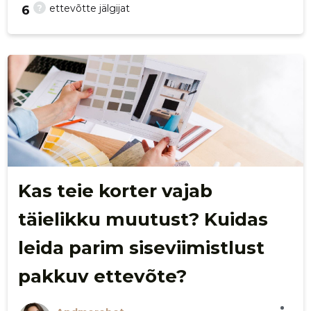
?
ettevõtte jälgijat
6
30
Kas teie korter vajab
täielikku muutust? Kuidas
leida parim siseviimistlust
pakkuv ettevõte?