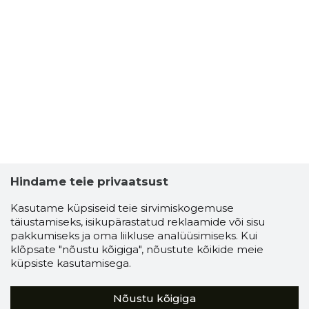
Hindame teie privaatsust
Kasutame küpsiseid teie sirvimiskogemuse
täiustamiseks, isikupärastatud reklaamide või sisu
pakkumiseks ja oma liikluse analüüsimiseks. Kui
klõpsate "nõustu kõigiga", nõustute kõikide meie
küpsiste kasutamisega.
Nõustu kõigiga