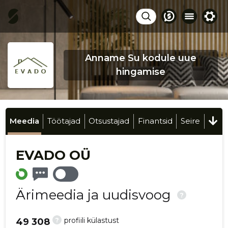
Anname Su kodule uue
hingamise
Meedia
Töötajad
Otsustajad
Finantsid
Seire
EVADO OÜ
Ärimeedia ja uudisvoog
?
?
profiili külastust
49 308