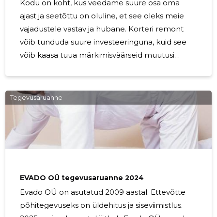
Kodu on koht, kus veedame suure osa oma
ajast ja seetõttu on oluline, et see oleks meie
vajadustele vastav ja hubane. Korteri remont
võib tunduda suure investeeringuna, kuid see
võib kaasa tuua märkimisväärseid muutusi
elukvaliteedis. Kui oled mõelnud oma kodu
uuendamise peale, siis võib olla aeg kaaluda
korteri remondi terviklahendust. Evado on
Tegevusaruanne
siseviimistlust pakkuv ettevõte, mis pakub
mitmekülgseid lahendusi korteri
renoveerimiseks. Meie meeskond koosneb
professionaalidest, kes suudavad luua just Sinu
soovidele vastava elukeskkonna. Olgu tegemist
vannitoa renoveerimise, köögi uuendamise
EVADO OÜ tegevusaruanne 2024
Evado OÜ on asutatud 2009 aastal. Ettevõtte
põhitegevuseks on üldehitus ja siseviimistlus.