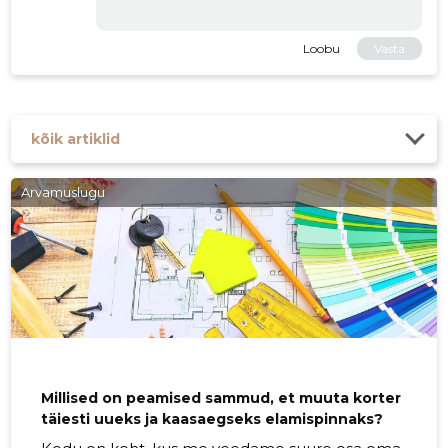
Loobu
Vasta
kõik artiklid
Arvamuslugu
Millised on peamised sammud, et muuta korter
täiesti uueks ja kaasaegseks elamispinnaks?