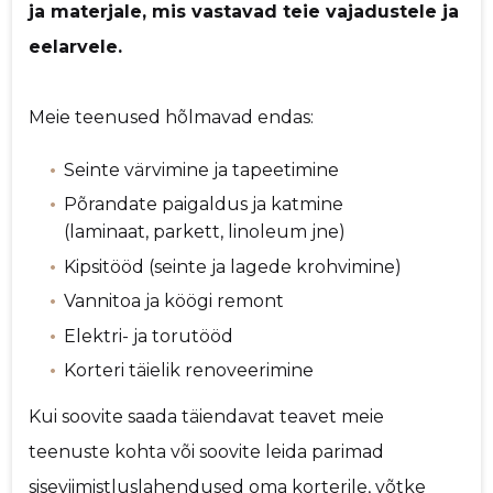
ja materjale, mis vastavad teie vajadustele ja
eelarvele.
Meie teenused hõlmavad endas:
Seinte värvimine ja tapeetimine
Põrandate paigaldus ja katmine
(laminaat, parkett, linoleum jne)
Kipsitööd (seinte ja lagede krohvimine)
Vannitoa ja köögi remont
Elektri- ja torutööd
Korteri täielik renoveerimine
Kui soovite saada täiendavat teavet meie
teenuste kohta või soovite leida parimad
siseviimistluslahendused oma korterile, võtke