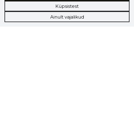
Küpsistest
Ainult vajalikud
Storybook
Chrome laiendus
Storybooki laiendus ütleb Sulle, mis firma
veebilehel Sa parajasti viibid ja kui usaldusväärne
see firma täna on.
LAADI LAIENDUS ALLA