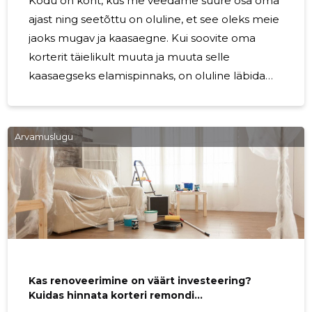
Kodu on koht, kus me veedame suure osa oma
ajast ning seetõttu on oluline, et see oleks meie
jaoks mugav ja kaasaegne. Kui soovite oma
korterit täielikult muuta ja muuta selle
kaasaegseks elamispinnaks, on oluline läbida
mitmed etapid. Esimene samm on
planeerimine. Mõelge, milline peaks olema teie
korteri üldine stiil ja kuidas saaksite seda muuta.
Arvamuslugu
Kas soovite ruumi avaramaks muuta või lisada
rohkem looduslikku valgust? Seejärel otsustage,
millised on vajalikud muudatused, et soovitud
tulemus saavutada. Teine samm on valikud.
Valige sobivad värvid, materjalid ja mööbel, mis
vastavad teie
Kas renoveerimine on väärt investeering?
Kuidas hinnata korteri remondi
terviklahenduse mõju elukvaliteedile?