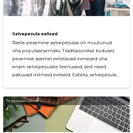
Meie meeskond koosneb kogenud
spetsialistidest, kes teavad, kuidas hoolitseda
erinevat tüüpi pesu eest, tagades alati
Selvepesula eelised
Riiete pesemine selvepesulas on muutunud
üha populaarsemaks. Traditsioonilise koduses
pesemise asemel eelistavad inimesed üha
enam selvepesulate teenuseid, sest need
pakuvad mitmeid eeliseid. Esiteks, selvepesula
teenus on mugav ja aja kokkuhoiuks. Paljudel
inimestel pole aega või vajalikke vahendeid, et
pesta oma riideid kodus. Selvepesulad pakuvad
Tegevusaruanne
kiiret ja lihtsat võimalust, kus inimesed saavad
oma pesu pesta ja kuivatada ühe visiidiga.
Teiseks, selvepesulad pakuvad spetsiaalseid
pesuprogramme, mis tagavad kvaliteetse