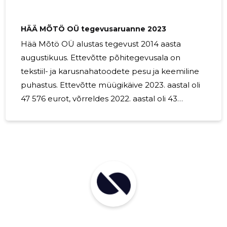
pesemistulemuse. Selvepesulad kasutavad
kvaliteetseid pesumasinaid ja
HÄÄ MÕTÖ OÜ tegevusaruanne 2023
Hää Mõtö OÜ alustas tegevust 2014 aasta
augustikuus. Ettevõtte põhitegevusala on
tekstiil- ja karusnahatoodete pesu ja keemiline
puhastus. Ettevõtte müügikäive 2023. aastal oli
47 576 eurot, võrreldes 2022. aastal oli 43
555eurot. Majandusaasta lõpetati 15 eurose
kasumiga. 2023. aastal oli ettevõtte tööjõukulud
kokku summas 24 541 eurot (2022. aastal olid 18
269 euort). 2024. aastal planeeritakse
põhitegevusalaga jätkata ja teenuse pakkumist
suurendada.