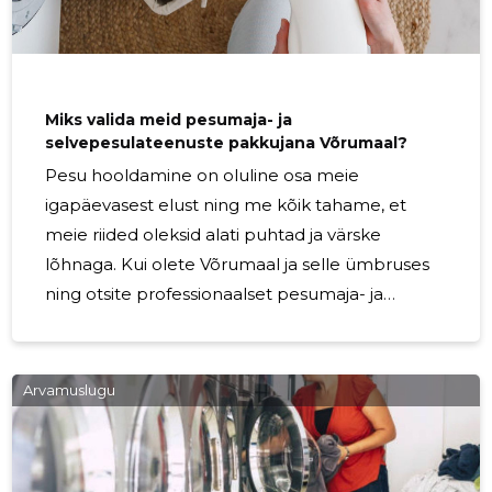
Miks valida meid pesumaja- ja
selvepesulateenuste pakkujana Võrumaal?
Pesu hooldamine on oluline osa meie
igapäevasest elust ning me kõik tahame, et
meie riided oleksid alati puhtad ja värske
lõhnaga. Kui olete Võrumaal ja selle ümbruses
ning otsite professionaalset pesumaja- ja
selvepesulateenust, siis meie oleme teie jaoks
õige valik. Siin on mõned põhjused, miks valida
meid oma pesuhoolduse partneriks. Kogemus
Arvamuslugu
ja ekspertiis: Meie ettevõte on pühendunud
pesuhoolduse kunsti valdamisele ja meil on
aastatepikkune kogemus selles valdkonnas.