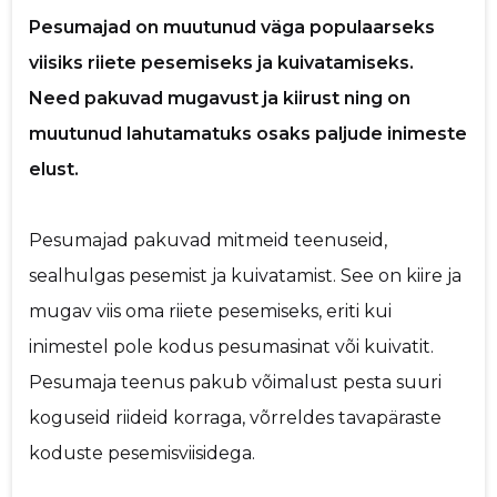
Pesumajad on muutunud väga populaarseks
p
viisiks riiete pesemiseks ja kuivatamiseks.
Need pakuvad mugavust ja kiirust ning on
Saaja e-mail
muutunud lahutamatuks osaks paljude inimeste
Sinu nimi
elust.
Sinu kommentaar
Pesumajad pakuvad mitmeid teenuseid,
sealhulgas pesemist ja kuivatamist. See on kiire ja
mugav viis oma riiete pesemiseks, eriti kui
inimestel pole kodus pesumasinat või kuivatit.
Pesumaja teenus pakub võimalust pesta suuri
koguseid riideid korraga, võrreldes tavapäraste
koduste pesemisviisidega.