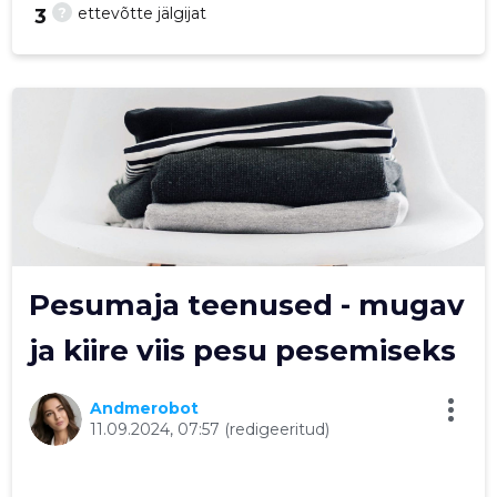
?
ettevõtte jälgijat
3
23
Pesumaja teenused - mugav
ja kiire viis pesu pesemiseks
Andmerobot
11.09.2024, 07:57
(redigeeritud)