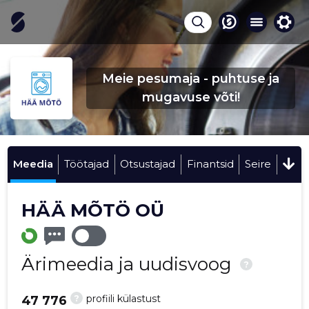
Meie pesumaja - puhtuse ja
mugavuse võti!
Meedia
Töötajad
Otsustajad
Finantsid
Seire
HÄÄ MÕTÖ OÜ
Ärimeedia ja uudisvoog
?
?
profiili külastust
47 776