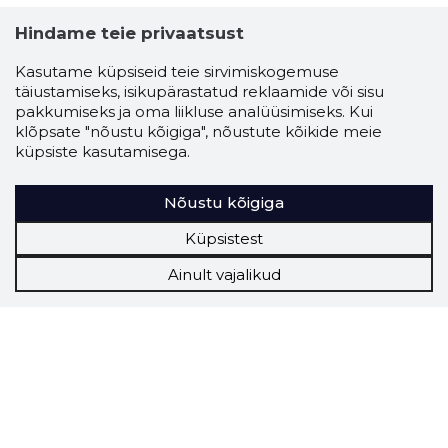
Hindame teie privaatsust
Kasutame küpsiseid teie sirvimiskogemuse
täiustamiseks, isikupärastatud reklaamide või sisu
pakkumiseks ja oma liikluse analüüsimiseks. Kui
klõpsate "nõustu kõigiga", nõustute kõikide meie
küpsiste kasutamisega.
Nõustu kõigiga
Küpsistest
Ainult vajalikud