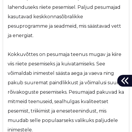
lahenduseks riiete pesemisel. Paljud pesumajad
kasutavad keskkonnasõbralikke
pesuprogramme ja seadmeid, mis säästavad vett
ja energiat.
Kokkuvõttes on pesumaja teenus mugav ja kiire
viis riiete pesemiseks ja kuivatamiseks. See
võimaldab inimestel säästa aega ja vaeva ning
pakub suuremat paindlikkust ja võimalusi suurte
rõivakoguste pesemiseks. Pesumajad pakuvad ka
mitmeid teenuseid, sealhulgas kvaliteetset
pesemist, triikimist ja eneseteenindust, mis
muudab selle populaarseks valikuks paljudele
inimestele.