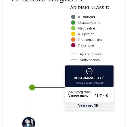
ÄRIRISKI KLASSID
Kustutatud
Usaldusväärne
Neutraalne
Piiripealne
Problemaatiline
Riskantne
Ajalooline seos
Aktiivne seos
käibe suurus
võla suurus
Seoste laiendamine