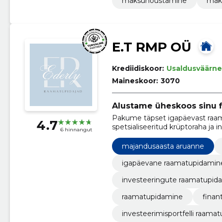
maksunõustamine
maks
E.T RMP OÜ
Krediidiskoor:
Usaldusväärne
Maineskoor:
3070
Alustame üheskoos sinu 
Pakume täpset igapäevast raam
4.7
spetsialiseeritud krüptoraha ja
6 hinnangut
majandusaasta aruanne
igapäevane raamatupidamin
investeeringute raamatupid
raamatupidamine
finan
investeerimisportfelli raama