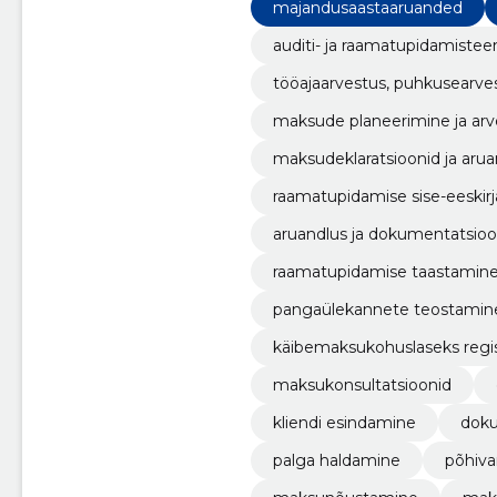
majandusaastaaruanded
auditi- ja raamatupidamiste
tööajaarvestus, puhkusearves
maksude planeerimine ja arv
maksudeklaratsioonid ja aru
raamatupidamise sise-eeskirj
aruandlus ja dokumentatsio
raamatupidamise taastamin
pangaülekannete teostamin
käibemaksukohuslaseks regi
maksukonsultatsioonid
kliendi esindamine
dok
palga haldamine
põhiva