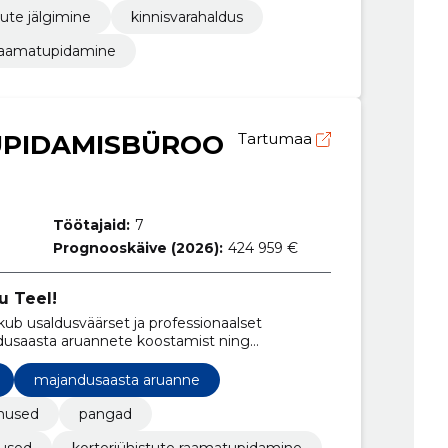
ute jälgimine
kinnisvarahaldus
raamatupidamine
UPIDAMISBÜROO
Tartumaa
Töötajaid:
7
Prognooskäive (2026):
424 959 €
u Teel!
b usaldusväärset ja professionaalset
usaasta aruannete koostamist ning
nust.
majandusaasta aruanne
enused
pangad
nused
korteriühistute raamatupidamine