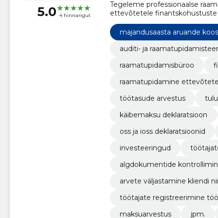
Tegeleme professionaalse raa
5.0
ettevõtetele finantskohustuste
4 hinnangut
täitmise Eestis.
majandusaasta aruande koo
auditi- ja raamatupidamiste
raamatupidamisbüroo
f
raamatupidamine ettevõtete
töötasude arvestus
tul
käibemaksu deklaratsioon
oss ja ioss deklaratsioonid
investeeringud
töötajat
algdokumentide kontrollimi
arvete väljastamine kliendi n
töötajate registreerimine tööt
maksuarvestus
jpm.