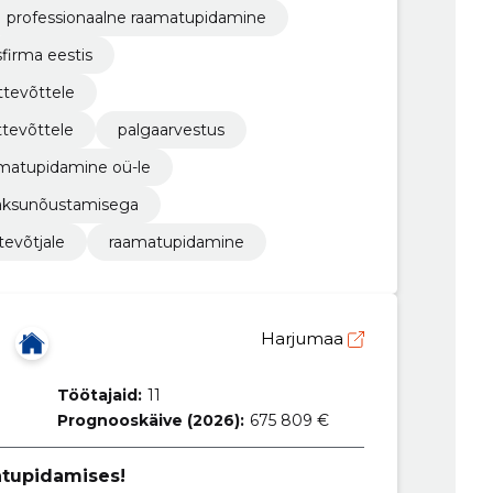
professionaalne raamatupidamine
firma eestis
ttevõttele
ttevõttele
palgaarvestus
matupidamine oü-le
maksunõustamisega
evõtjale
raamatupidamine
Harjumaa
Töötajaid:
11
Prognooskäive (2026):
675 809 €
atupidamises!