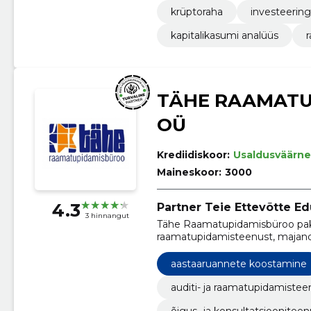
krüptoraha
investeering
kapitalikasumi analüüs
TÄHE RAAMAT
OÜ
Krediidiskoor:
Usaldusväärne
Maineskoor:
3000
4.3
Partner Teie Ettevõtte Ed
3 hinnangut
Tähe Raamatupidamisbüroo paku
raamatupidamisteenust, majand
ettevõtetele konsultatsioonitee
aastaaruannete koostamine
auditi- ja raamatupidamiste
õigus- ja konsultatsioonitee