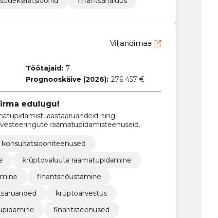
udeklaratsioonid
finantsanalüüs
Viljandimaa
Töötajaid:
7
Prognooskäive (2026):
276 457 €
firma edulugu!
atupidamist, aastaaruandeid ning
 investeeringute raamatupidamisteenuseid.
konsultatsiooniteenused
e
krüptovaluuta raamatupidamine
amine
finantsnõustamine
tsaruanded
krüptoarvestus
tupidamine
finantsteenused