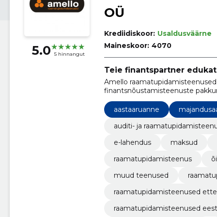
OÜ
Krediidiskoor:
Usaldusväärne
Maineskoor:
4070
5.0
5 hinnangut
Teie finantspartner eduk
Amello raamatupidamisteenused 
finantsnõustamisteenuste pakkum
finantsasjad korras ja tulemuslikul
aastaaruanne
majandusa
auditi- ja raamatupidamisteen
e-lahendus
maksud
raamatupidamisteenus
õ
muud teenused
raamatu
raamatupidamisteenused ette
raamatupidamisteenused eest