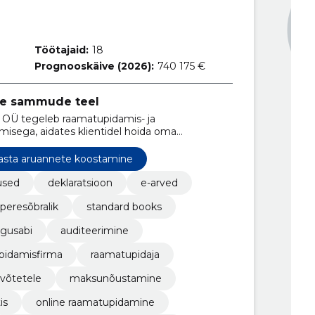
Töötajaid:
18
Prognooskäive (2026):
740 175 €
ate sammude teel
OÜ tegeleb raamatupidamis- ja
isega, aidates klientidel hoida oma
t toimida.
asta aruannete koostamine
used
deklaratsioon
e-arved
peresõbralik
standard books
igusabi
auditeerimine
pidamisfirma
raamatupidaja
võtetele
maksunõustamine
is
online raamatupidamine