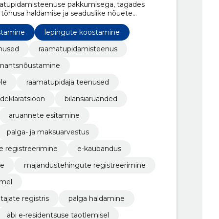
matupidamisteenuse pakkumisega, tagades
 tõhusa haldamise ja seaduslike nõuete
stamine
lepingute koostamine
enused
raamatupidamisteenus
inantsnõustamine
le
raamatupidaja teenused
udeklaratsioon
bilansiaruanded
aruannete esitamine
palga- ja maksuarvestus
e registreerimine
e-kaubandus
ne
majandustehingute registreerimine
imel
ajate registris
palga haldamine
abi e-residentsuse taotlemisel