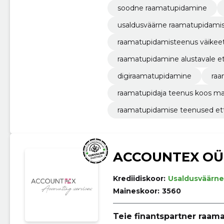
soodne raamatupidamine
usaldusväärne raamatupidamis
raamatupidamisteenus väikee
raamatupidamine alustavale e
digiraamatupidamine
raa
raamatupidaja teenus koos 
raamatupidamise teenused ett
ACCOUNTEX OÜ
Krediidiskoor:
Usaldusväärne
Maineskoor:
3560
Teie finantspartner raam