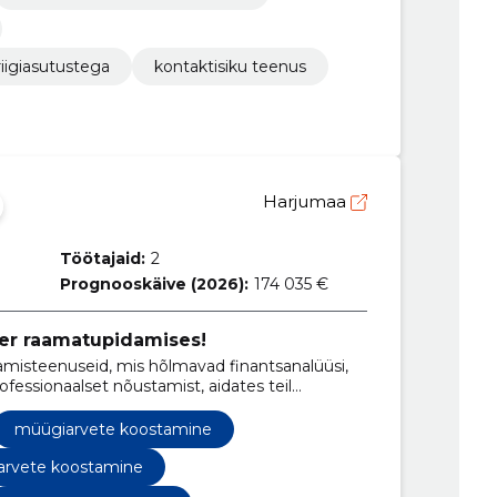
iigiasutustega
kontaktisiku teenus
Harjumaa
Töötajaid:
2
Prognooskäive (2026):
174 035 €
ner raamatupidamises!
misteenuseid, mis hõlmavad finantsanalüüsi,
essionaalset nõustamist, aidates teil
spektidele.
müügiarvete koostamine
arvete koostamine