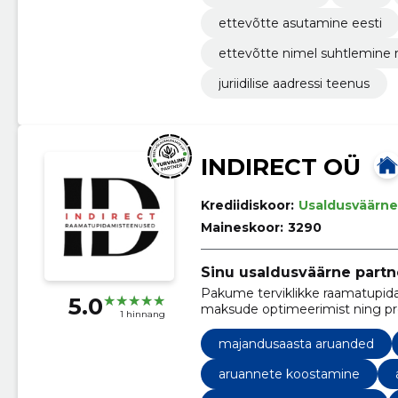
ettevõtte asutamine eesti
ettevõtte nimel suhtlemine r
juriidilise aadressi teenus
INDIRECT OÜ
Krediidiskoor:
Usaldusväärne
Maineskoor:
3290
Sinu usaldusväärne part
Pakume terviklikke raamatupida
5.0
maksude optimeerimist ning prof
1 hinnang
keskenduda oma äri olulistele a
majandusaasta aruanded
aruannete koostamine