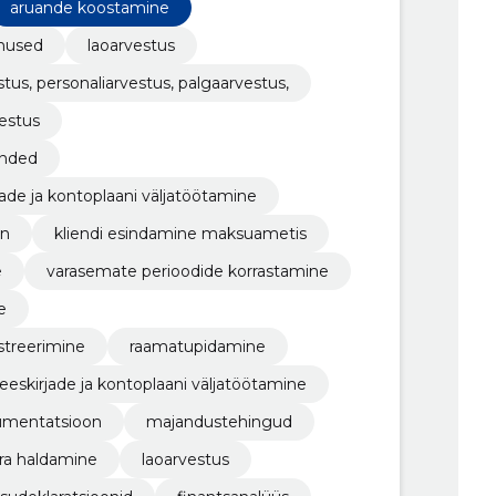
aruande koostamine
enused
laoarvestus
tus, personaliarvestus, palgaarvestus,
estus
anded
ade ja kontoplaani väljatöötamine
on
kliendi esindamine maksuametis
e
varasemate perioodide korrastamine
e
streerimine
raamatupidamine
eeskirjade ja kontoplaani väljatöötamine
umentatsioon
majandustehingud
ra haldamine
laoarvestus