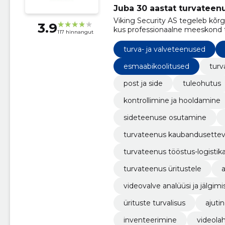
Juba 30 aastat turvateenu
Viking Security AS tegeleb kõrg
3.9
kus professionaalne meeskond ta
117 hinnangut
toetudes pidevale töötajate aren
turva- ja valveteenused
esmaabikoolitused
turv
post ja side
tuleohutus
kontrollimine ja hooldamine
sideteenuse osutamine
turvateenus kaubandusettev
turvateenus tööstus-logistik
turvateenus üritustele
a
videovalve analüüsi ja jälgim
ürituste turvalisus
ajuti
inventeerimine
videola