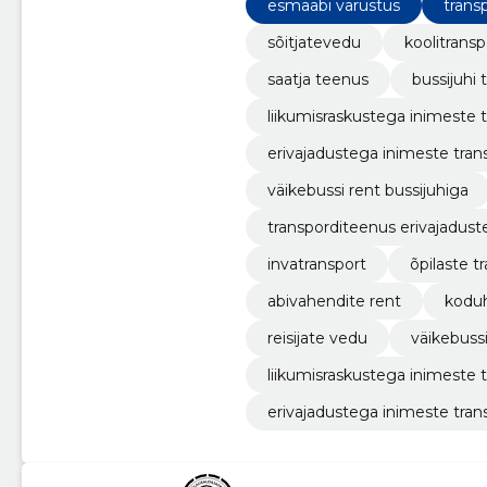
esmaabi varustus
trans
sõitjatevedu
koolitransp
saatja teenus
bussijuhi
liikumisraskustega inimeste 
erivajadustega inimeste tran
väikebussi rent bussijuhiga
transporditeenus erivajadust
invatransport
õpilaste t
abivahendite rent
kodu
reisijate vedu
väikebussi
liikumisraskustega inimeste 
erivajadustega inimeste tran