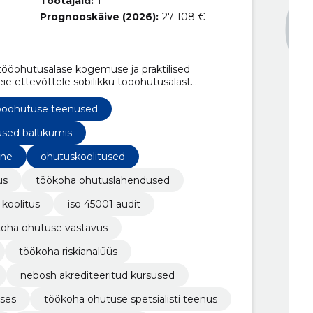
Töötajaid:
1
Prognooskäive (2026):
27 108 €
ööohutusalase kogemuse ja praktilised
ie ettevõttele sobilikku tööohutusalast
ööohutuse teenused
used baltikumis
ine
ohutuskoolitused
us
töökoha ohutuslahendused
koolitus
iso 45001 audit
oha ohutuse vastavus
töökoha riskianalüüs
nebosh akrediteeritud kursused
ses
töökoha ohutuse spetsialisti teenus