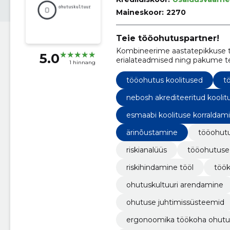
Maineskoor:
2270
Teie tööohutuspartner!
Kombineerime aastatepikkuse t
5.0
erialateadmised ning pakume te
1 hinnang
lahendust.
tööohutus koolitused
t
nebosh akrediteeritud koolit
esmaabi koolituse korraldam
ärinõustamine
tööohut
riskianalüüs
tööohutuse 
riskihindamine tööl
töök
ohutuskultuuri arendamine
ohutuse juhtimissüsteemid
ergonoomika töökoha ohutu