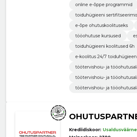
online e-õppe programmid
toiduhügieeni sertifitseerimi
e-õpe ohutuskoolituseks
tööohutuse kursused
e
toiduhügieeni koolitused 6h
e-koolitus 24/7 toiduhügieen
töötervishoiu- ja tööohutusa
töötervishoiu- ja tööohutusa
töötervishoiu- ja tööohutusa
OHUTUSPARTN
Krediidiskoor:
Usaldusväärne