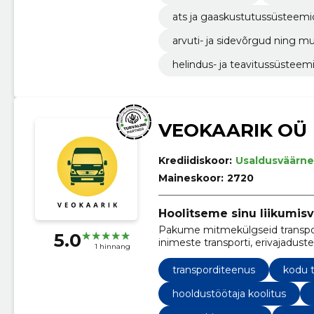
ats ja gaaskustutussüsteemi
arvuti- ja sidevõrgud ning m
helindus- ja teavitussüsteem
VEOKAARIK OÜ
Krediidiskoor:
Usaldusväärne
Maineskoor:
2720
Hoolitseme sinu liikumis
Pakume mitmekülgseid transpord
5.0
inimeste transporti, erivajadusteg
1 hinnang
vedu ja väikebussi renti.
transporditeenus
kodu 
hooldustöötaja koolitus