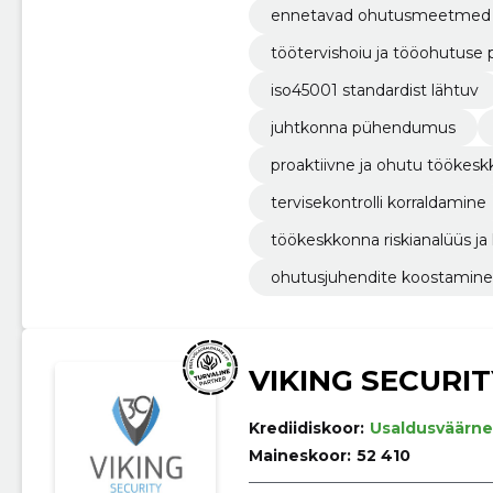
ennetavad ohutusmeetmed
töötervishoiu ja tööohutuse
iso45001 standardist lähtuv
juhtkonna pühendumus
proaktiivne ja ohutu töökesk
d
tervisekontrolli korraldamine
töökeskkonna riskianalüüs ja 
ohutusjuhendite koostamine j
VIKING SECURIT
Krediidiskoor:
Usaldusväärne
Maineskoor:
52 410