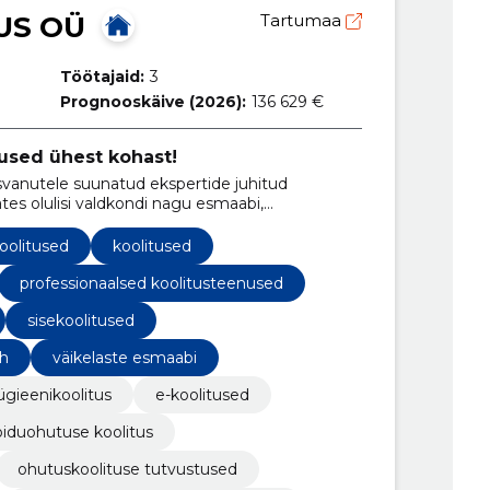
US OÜ
Tartumaa
Töötajaid:
3
Prognooskäive (2026):
136 629 €
tused ühest kohast!
svanutele suunatud ekspertide juhitud
tes olulisi valdkondi nagu esmaabi,
oolitused
koolitused
professionaalsed koolitusteenused
sisekoolitused
8h
väikelaste esmaabi
ügieenikoolitus
e-koolitused
oiduohutuse koolitus
ohutuskoolituse tutvustused