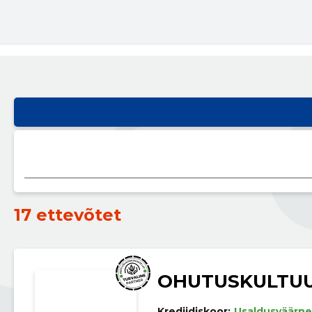
17 ettevõtet
OHUTUSKULTU
Krediidiskoor:
Usaldusväärne