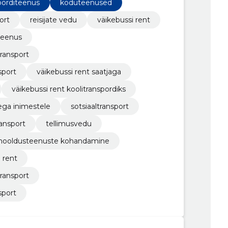
porditeenus
koduteenused
ort
reisijate vedu
väikebussi rent
 teenus
transport
sport
väikebussi rent saatjaga
väikebussi rent koolitranspordiks
ega inimestele
sotsiaaltransport
ransport
tellimusvedu
hooldusteenuste kohandamine
 rent
transport
sport