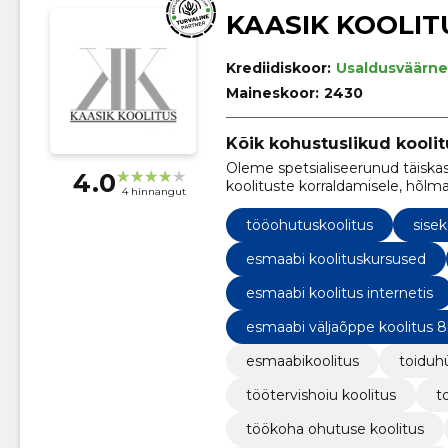
KAASIK KOOLIT
Krediidiskoor:
Usaldusväärne
Maineskoor:
2430
Kõik kohustuslikud kooli
Oleme spetsialiseerunud täiska
4.0
koolituste korraldamisele, hõlma
4 hinnangut
toiduhügieen ja tööohutus.
tööohutuskoolitus
sisek
esmaabi koolituskursused
esmaabi koolitus internetis
esmaabi väljaõppe koolitus 
esmaabikoolitus
toiduh
töötervishoiu koolitus
t
töökoha ohutuse koolitus