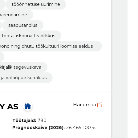
tööõnnetuse uurimine
 parendamine
seadusandlus
töötajaskonna teadlikkus
kond ning ohutu töökultuuri loomise eelduse
kirjalik tegevuskava
a väljaõppe korraldus
Y AS
Harjumaa
Töötajaid:
780
Prognooskäive (2026):
28 489 100 €