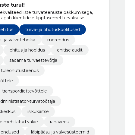
ste turul!
ekvaliteediliste turvateenuste pakkumisega,
gab klientidele tipptasemel turvalisuse,
gule ja koolitamisele.
ehitus
turva- ja ohutuskoolitused
a- ja valvetehnika
merendus
ehitus ja hooldus
ehitise audit
sadama turvaettevõtja
tuleohutusteenus
õttele
a-transpordiettevõttele
dministraator-turvatöötaja
iskeskus
isikukaitse
ne mehitatud valve
rahavedu
hendused
läbipääsu ja valvesüsteemid