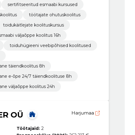
sertifitseeritud esmaabi kursused
skoolitus
töötajate ohutuskoolitus
toidukäitlejate koolituskursus
smaabi väljaõppe koolitus 16h
toiduhügieeni veebipõhised koolitused
lane täiendkoolitus 8h
lane e-õpe 24/7 täiendkoolituse 8h
lane väljaõppe koolitus 24h
ER OÜ
Harjumaa
Töötajaid:
2