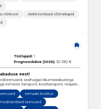
d
uu nõrkvool
elektroonilised võtmekapid
id
Töötajaid:
1
Prognooskäive (2026):
50 282 €
vabaduse eest!
iteenuseid, sealhulgas liikumisraskustega
a inimeste transporti, koolitransporti, reisijate
teenused
esmaabi koolitus
meditsiinilised teenused