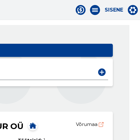
SISENE
UR OÜ
Võrumaa