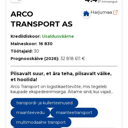
37 hinnangut
ARCO
Harjumaa
TRANSPORT AS
Krediidiskoor:
Usaldusväärne
Maineskoor:
16 830
Töötajaid:
30
Prognooskäive (2026):
32 818 611 €
Piisavalt suur, et ära teha, piisavalt väike,
et hoolida!
Arco Transport on logistikaettevõte, mis tegeleb
kaupade ekspedeerimisega. Aitame sind, kui vajad
rahvusvahelist kaubatransporti Eestisse või Eestist.
transpordi- ja kullerteenused
maanteevedu
maanteetransport
multimodaalne transport