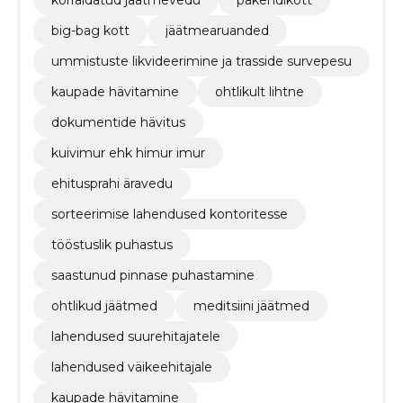
korraldatud jäätmevedu
pakendikott
big-bag kott
jäätmearuanded
ummistuste likvideerimine ja trasside survepesu
kaupade hävitamine
ohtlikult lihtne
dokumentide hävitus
kuivimur ehk himur imur
ehitusprahi äravedu
sorteerimise lahendused kontoritesse
tööstuslik puhastus
saastunud pinnase puhastamine
ohtlikud jäätmed
meditsiini jäätmed
lahendused suurehitajatele
lahendused väikeehitajale
kaupade hävitamine