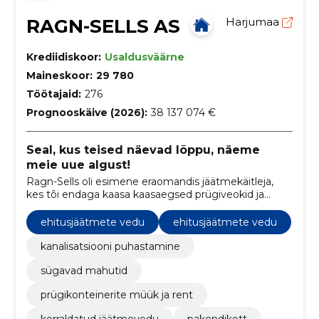
RAGN-SELLS AS
Harjumaa
Krediidiskoor:
Usaldusväärne
Maineskoor:
29 780
Töötajaid:
276
Prognooskäive (2026):
38 137 074 €
Seal, kus teised näevad lõppu, näeme
meie uue algust!
Ragn-Sells oli esimene eraomandis jäätmekäitleja,
kes tõi endaga kaasa kaasaegsed prügiveokid ja
võttis esmakordselt kasutusel vahetatavad
konteinerid.
ehitusjäätmete vedu
ehitusjäätmete vedu
kanalisatsiooni puhastamine
sügavad mahutid
prügikonteinerite müük ja rent