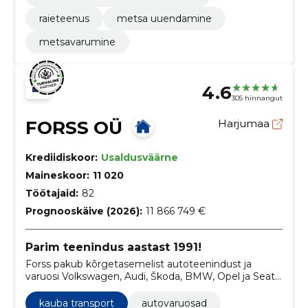
raieteenus
metsa uuendamine
metsavarumine
4.6
305 hinnangut
FORSS OÜ
Harjumaa
Krediidiskoor:
Usaldusväärne
Maineskoor:
11 020
Töötajaid:
82
Prognooskäive (2026):
11 866 749 €
Parim teenindus aastast 1991!
Forss pakub kõrgetasemelist autoteenindust ja
varuosi Volkswagen, Audi, Škoda, BMW, Opel ja Seat
autodele. Meie meeskonnal on autospordi kogemust
ja meil on üle 30 000 varuosa laos kohe saadaval.
kauba transport
autovaruosad