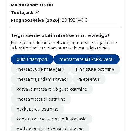
Maineskoor:
11 700
Töötajaid:
24
Prognooskäive (2026):
20 192 146 €
Tegutseme alati rohelise mõtteviisiga!
Meie pühendumus metsade hea tervise tagamisele
ja kvaliteetsele metsavarumisele muudab meid
usaldusväärseks partneriks igale metsaomanikule.
puidu transport
metsamaterjali kokkuvedu
metsapuude materjalid
kinnistute ostmine
metsamajandamiskavad
raieteenus
kasvava metsa raieõiguse ostmine
metsamaterjali ostmine
hakkepuidu ostmine
koostame metsamajanduskavasid
metsanduslikud konsultatsioonid