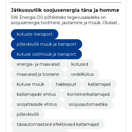
Jätkusuutlik soojusenergia täna ja homme
SW Energia OÜ põhilisteks tegevusaladeks on
soojusenergia tootmine, jaotamine ja müük. Olulisel
kohal on teenuste spetsifitseeritud nõuetele
vastavus ja nende kõrge kvaliteet
kütuste transport
põlevkiviõli müük ja transport
kütuse ost/müük ja transport
energia- ja maavarad
kütused
maavarad ja tooraine
vedelkütus
kütuse müük
hakkepuit
katlamajad
katlamajade ehitus
konteinerkatlamajad
soojatrasside ehitus
soojusautomaatika
põlevkiviõli
täisautomaatsed efektiivsed katlamajad