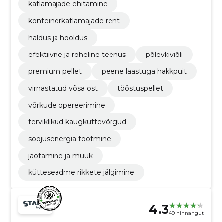
katlamajade ehitamine
konteinerkatlamajade rent
haldus ja hooldus
efektiivne ja roheline teenus
põlevkiviõli
premium pellet
peene laastuga hakkpuit
virnastatud võsa ost
tööstuspellet
võrkude opereerimine
terviklikud kaugküttevõrgud
soojusenergia tootmine
jaotamine ja müük
kütteseadme rikkete jälgimine
4.3
49 hinnangut