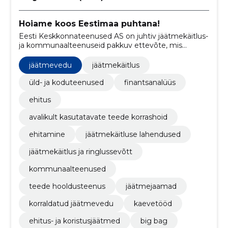
Hoiame koos Eestimaa puhtana!
Eesti Keskkonnateenused AS on juhtiv jäätmekäitlus-
ja kommunaalteenuseid pakkuv ettevõte, mis
spetsialiseerub olmejäätmete kogumisele,
ehitusjäätmete käitlemisele, taaskasutatavate
jäätmevedu
jäätmekäitlus
jäätmete kokkuostule ning mitmetele muudele
keskkonnahoidlikele teenustele.
üld- ja koduteenused
finantsanalüüs
ehitus
avalikult kasutatavate teede korrashoid
ehitamine
jäätmekäitluse lahendused
jäätmekäitlus ja ringlussevõtt
kommunaalteenused
teede hooldusteenus
jäätmejaamad
korraldatud jäätmevedu
kaevetööd
ehitus- ja koristusjäätmed
big bag