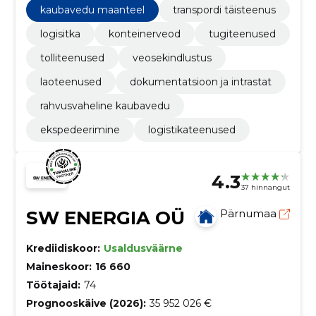
kaubavedu maanteel
transpordi täisteenus
logisitka
konteinerveod
tugiteenused
tolliteenused
veosekindlustus
laoteenused
dokumentatsioon ja intrastat
rahvusvaheline kaubavedu
ekspedeerimine
logistikateenused
4.3
37 hinnangut
SW ENERGIA OÜ
Pärnumaa
Krediidiskoor:
Usaldusväärne
Maineskoor:
16 660
Töötajaid:
74
Prognooskäive (2026):
35 952 026 €