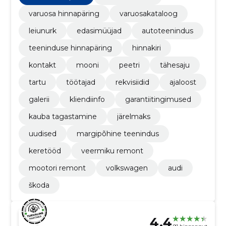
varuosa hinnapäring
varuosakataloog
leiunurk
edasimüüjad
autoteenindus
teeninduse hinnapäring
hinnakiri
kontakt
mooni
peetri
tähesaju
tartu
töötajad
rekvisiidid
ajaloost
galerii
kliendiinfo
garantiitingimused
kauba tagastamine
järelmaks
uudised
margipõhine teenindus
keretööd
veermiku remont
mootori remont
volkswagen
audi
škoda
4.4