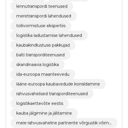
lennutranspordi teenused
meretranspordi lahendused
tollivormistuse ekspertiis
logistika ladustamise lahendused
kaubakindlustuse pakkujad
balti transporditeenused
skandinaavia logistika
ida-euroopa maanteevedu
lääne-euroopa kaubavedude korraldamine
rahvusvahelised transporditeenused
logistikaettevõte eestis
kauba jälgimine ja jälitamine
meie rahvusvaheline partnerite võrgustik võima
ldab pakkuda uksest ukseni teenust üle maailm