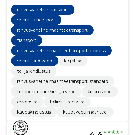
maanteevedude korraldamine.
rahvusvaheline transport
siseriiklik transport
rahvusvaheline maanteetransport
transport
rahvusvaheline maanteetransport: express
siseriiklikud veod
logistika
toll ja kindlustus
rahvusvaheline maanteetransport: standard
temperatuurirežiimiga veod
kraanaveod
eriveosed
tollimisteenused
kaubakindlustus
kaubavedu maanteel
4.4