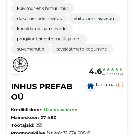
kuivimur ehk himur imur
dokumentide hävitus
ehitusprahi äravedu
korraldatud jäätmevedu
prügikonteinerite müük ja rent
süvamahutid
tavajäätmete kogumine
4.6
62 hinnangut
INHUS PREFAB
Tartumaa
OÜ
Krediidiskoor:
Usaldusväärne
Maineskoor:
27 460
Töötajaid:
255
Prognooskäive (2026):
31 674 608 €