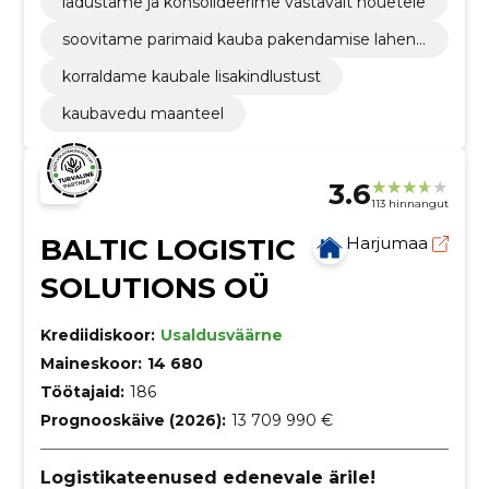
ladustame ja konsolideerime vastavalt nõuetele
soovitame parimaid kauba pakendamise lahend
usi
korraldame kaubale lisakindlustust
kaubavedu maanteel
3.6
113 hinnangut
BALTIC LOGISTIC
Harjumaa
SOLUTIONS OÜ
Krediidiskoor:
Usaldusväärne
Maineskoor:
14 680
Töötajaid:
186
Prognooskäive (2026):
13 709 990 €
Logistikateenused edenevale ärile!