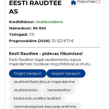
EESTI RAUDTEE
Harjumaa
AS
Krediidiskoor:
Usaldusväärne
Maineskoor:
66 900
Töötajaid:
731
Prognooskäive (2026):
30 522 873 €
Eesti Raudtee - pidevas liikumises!
Eesti Raudtee tagab raudteetaristu sujuva
majandamise, hoolduse ning efektiivse ja ohutu
liikluskorralduse.
freight transport
reisijate transport
raudteeinfrastruktuuri majandamine
raudteetaristu
transiidisektor
kaubavedu avalikul raudteel
teenindusrajatiste kasutada andmine