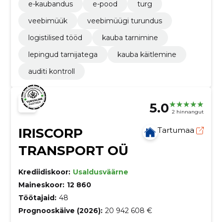
e-kaubandus
e-pood
turg
veebimüük
veebimüügi turundus
logistilised tööd
kauba tarnimine
lepingud tarnijatega
kauba käitlemine
auditi kontroll
5.0
2 hinnangut
IRISCORP
Tartumaa
TRANSPORT OÜ
Krediidiskoor:
Usaldusväärne
Maineskoor:
12 860
Töötajaid:
48
Prognooskäive (2026):
20 942 608 €