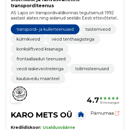
transporditeenus
AS Lajos on transpordivaldkonnas tegutsenud 1992
aastast alates ning aidanud seeläbi Eesti ettevõtetel
muuta oma logistikat efektiivsemaks!
transpordi- ja kullerteenused
tsisternveod
külmikveod
veod tenthaagistega
konksliftveod kraanaga
frontaallaaduri teenused
veod raskeveotreileriga
tollimisteenused
kaubavedu maanteel
4.7
13 hinnangut
KARO METS OÜ
Pärnumaa
Krediidiskoor:
Usaldusväärne