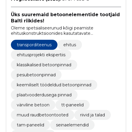
Üks suuremaid betoonelementide tootjaid
Balti riikides!
Oleme spetsialiseerunud kõigi peamiste
ehituskonstruktsioonides kasutatavate
betoonelementide tootmisele, pakkudes tipptasemel
lahendusi ehitusprojektidele Baltimaades ja
transporditeenus
ehitus
Skandinaavias.
ehitusprojekti ekspertiis
klassikalised betoonpinnad
pesubetoonpinnad
keemiliselt töödeldud betoonpinnad
plaatvooderdusega pinnad
värviline betoon
tt-paneelid
muud raudbetoontooted
riivid ja talad
tam-paneelid
seinaelemendid