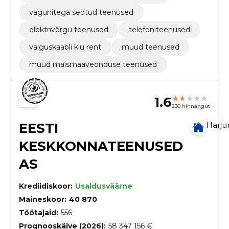
vagunitega seotud teenused
elektrivõrgu teenused
telefoniteenused
valguskaabli kiu rent
muud teenused
muud maismaaveonduse teenused
1.6
230 hinnangut
EESTI
Harj
KESKKONNATEENUSED
AS
Krediidiskoor:
Usaldusväärne
Maineskoor:
40 870
Töötajaid:
556
Prognooskäive (2026):
58 347 156 €