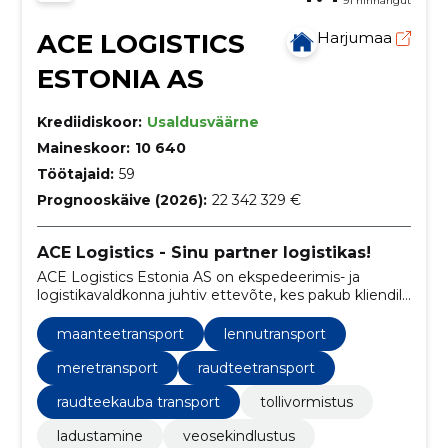
91 hinnangut
ACE LOGISTICS
Harjumaa
ESTONIA AS
Krediidiskoor:
Usaldusväärne
Maineskoor:
10 640
Töötajaid:
59
Prognooskäive (2026):
22 342 329 €
ACE Logistics - Sinu partner logistikas!
ACE Logistics Estonia AS on ekspedeerimis- ja
logistikavaldkonna juhtiv ettevõte, kes pakub kliendile
laia valikut logistikateenuseid alates
maanteetranspordist ja lõpetades meretranspordi
maanteetransport
lennutransport
ning tollivormistusega.
meretransport
raudteetransport
raudteekauba transport
tollivormistus
ladustamine
veosekindlustus