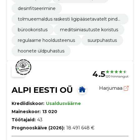
desinfitseerimine
tolmueemaldus raskesti ligipääsetavatelt pinda
delt
bürookoristus
meditsiiniasutuste koristus
regulaarne hooldusteenus
suurpuhastus
hoonete üldpuhastus
4.5
120 hinnangut
ALPI EESTI OÜ
Harjumaa
Krediidiskoor:
Usaldusväärne
Maineskoor:
13 020
Töötajaid:
43
Prognooskäive (2026):
18 491 648 €