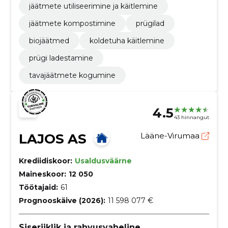
jäätmete utiliseerimine ja käitlemine
jäätmete kompostimine
prügilad
biojäätmed
koldetuha käitlemine
prügi ladestamine
tavajäätmete kogumine
4.5
43 hinnangut
LAJOS AS
Lääne-Virumaa
Krediidiskoor:
Usaldusväärne
Maineskoor:
12 050
Töötajaid:
61
Prognooskäive (2026):
11 598 077 €
Siseriiklik ja rahvusvaheline