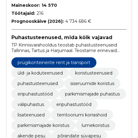
Maineskoor:
14 570
Töötajaid:
216
Prognooskäive (2026):
4 734 686 €
Puhastusteenused, mida kõik vajavad
TP Kinnisvarahooldus teostab puhastusteenuseid
Tallinnas, Tartus ja Harjumaal. Teostame erinevaid
puhastusteenuseid nagu siseruumide koristust,
välipuhastust, akende pesu, põrandate süvapesu ja
prügikonteinerite rent ja transport
hooldust. Samuti pakume parkimismajade puhastust
ning prahikonteinerite renti ja transporti.
üld- ja koduteenused
koristusteenused
puhastusteenused
siseruumide koristus
eripuhastustööd
parkimismajade puhastus
välipuhastus
eripuhastustööd
lisateenused
territooriumi korrashoid
parkimismajade koristus
lumekoristus
akende pesu
põrandate süvapesu