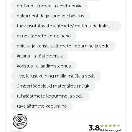
ohtlikud jäätmed ja elektroonika
dokumentide ja kaupade hävitus
taaskasutatavate jäätmete/ materjalide kokkuo
st
olmejäätmete konteinerid
ehitus- ja koristusjäätmete kogumine ja vedu
kraana- ja tõsteteenus
koristus- ja laadimisteenus
liiva, killustiku ning mulla müük ja vedu
ümbertöödeldud materjalide müük
tuhajäätmete kogumine ja vedu
tavajäätmete kogumine
3.8
161 hinnangut