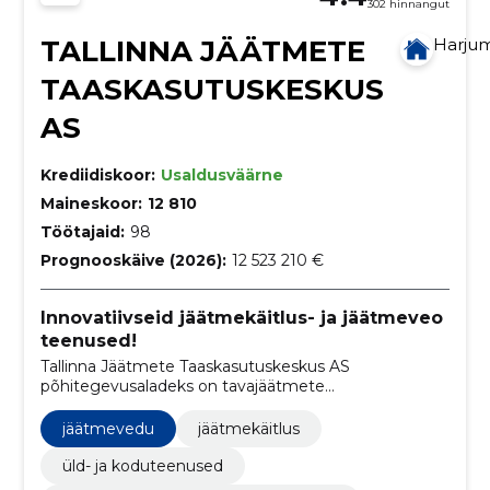
302 hinnangut
TALLINNA JÄÄTMETE
Harju
TAASKASUTUSKESKUS
AS
Krediidiskoor:
Usaldusväärne
Maineskoor:
12 810
Töötajaid:
98
Prognooskäive (2026):
12 523 210 €
Innovatiivseid jäätmekäitlus- ja jäätmeveo
teenused!
Tallinna Jäätmete Taaskasutuskeskus AS
põhitegevusaladeks on tavajäätmete
taaskasutamine ja kõrvaldamine.
jäätmevedu
jäätmekäitlus
üld- ja koduteenused