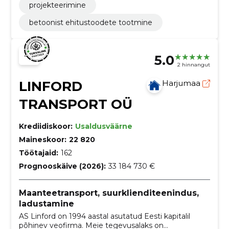
projekteerimine
betoonist ehitustoodete tootmine
5.0
2 hinnangut
LINFORD
Harjumaa
TRANSPORT OÜ
Krediidiskoor:
Usaldusväärne
Maineskoor:
22 820
Töötajaid:
162
Prognooskäive (2026):
33 184 730 €
Maanteetransport, suurklienditeenindus,
ladustamine
AS Linford on 1994 aastal asutatud Eesti kapitalil
põhinev veofirma. Meie tegevusalaks on