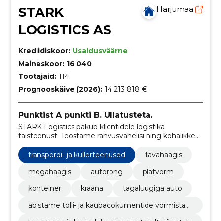
STARK
Harjumaa
LOGISTICS AS
Krediidiskoor:
Usaldusväärne
Maineskoor:
16 040
Töötajaid:
114
Prognooskäive (2026):
14 213 818 €
Punktist A punkti B. Üllatusteta.
STARK Logistics pakub klientidele logistika
täisteenust. Teostame rahvusvahelisi ning kohalikke
kaubavedusid ning pakume ekspedeerimis- ja
laoteenuseid.
transpordi- ja kullerteenused
tavahaagis
megahaagis
autorong
platvorm
konteiner
kraana
tagaluugiga auto
abistame tolli- ja kaubadokumentide vormistam
isel