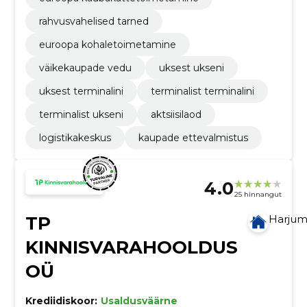
rahvusvahelised tarned
euroopa kohaletoimetamine
väikekaupade vedu
uksest ukseni
uksest terminalini
terminalist terminalini
terminalist ukseni
aktsiisilaod
logistikakeskus
kaupade ettevalmistus
4.0
25 hinnangut
TP
Harju
KINNISVARAHOOLDUS
OÜ
Krediidiskoor:
Usaldusväärne