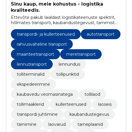
Sinu kaup, meie kohustus - logistika
kvaliteedis.
Ettevõte pakub laialdast logistikateenuste spektrit,
hõlmates transporti, kaubandustegevust, tarnimist
ning tarneplaanide koordineerimist, et tagada sujuv
kaubavahetus igal sammul.
transpordi- ja kullerteenused
autotransport
rahvusvaheline transport
maanteetransport
meretransport
lennutransport
lennundus
tolliterminalid
tollipunktid
ekspedeerimine
kaubavedu veomasinatega
tollilaod
tollimaaklerid
kullerteenused
laoseis
transpordi juhtimine
kaubandustegevus
tarnimine
laovarud
tarneplaanid