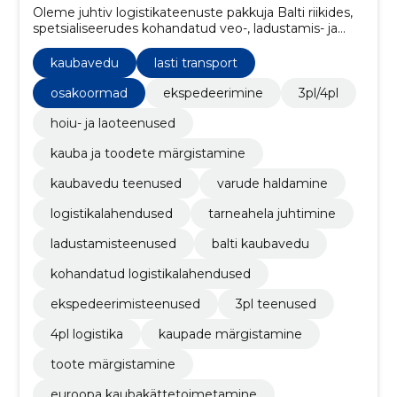
Oleme juhtiv logistikateenuste pakkuja Balti riikides,
spetsialiseerudes kohandatud veo-, ladustamis- ja
märgistuslahendustele temperatuurirežiimidele ning
aktsiisikaupadele.
kaubavedu
lasti transport
osakoormad
ekspedeerimine
3pl/4pl
hoiu- ja laoteenused
kauba ja toodete märgistamine
kaubavedu teenused
varude haldamine
logistikalahendused
tarneahela juhtimine
ladustamisteenused
balti kaubavedu
kohandatud logistikalahendused
ekspedeerimisteenused
3pl teenused
4pl logistika
kaupade märgistamine
toote märgistamine
euroopa kaubakättetoimetamine