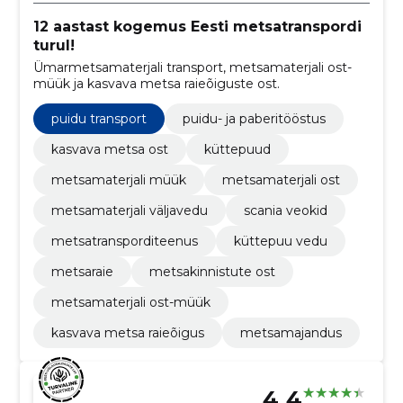
12 aastast kogemus Eesti metsatranspordi
turul!
Ümarmetsamaterjali transport, metsamaterjali ost-
müük ja kasvava metsa raieõiguste ost.
puidu transport
puidu- ja paberitööstus
kasvava metsa ost
küttepuud
metsamaterjali müük
metsamaterjali ost
metsamaterjali väljavedu
scania veokid
metsatransporditeenus
küttepuu vedu
metsaraie
metsakinnistute ost
metsamaterjali ost-müük
kasvava metsa raieõigus
metsamajandus
4.4