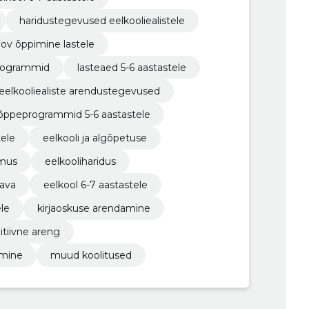
haridustegevused eelkooliealistele
oov õppimine lastele
programmid
lasteaed 5-6 aastastele
eelkooliealiste arendustegevused
õppeprogrammid 5-6 aastastele
ele
eelkooli ja algõpetuse
mus
eelkooliharidus
ava
eelkool 6-7 aastastele
ele
kirjaoskuse arendamine
itiivne areng
amine
muud koolitused