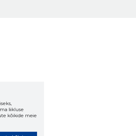
seks,
ma liikluse
ute kõikide meie