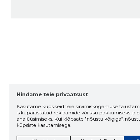
Hindame teie privaatsust
Kasutame küpsiseid teie sirvimiskogemuse täiustami
isikupärastatud reklaamide või sisu pakkumiseks ja o
analüüsimiseks. Kui klõpsate "nõustu kõigiga", nõust
küpsiste kasutamisega.