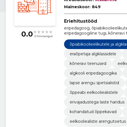
Maineskoor:
849
Eriehitustööd
eripedagoog, õpiabikoolieelikutel
0.0
eripedagoogiline tugi, kõneravi 
0 hinnangut
eripedagoogika, lastele mõeldud 
tugi lastele
õpiabikoolieelikutele ja algkla
eraõpetaja algklassidele
kõneravi teenused
eelk
algkooli eripedagoogika
lapse arengu spetsialistid
õppeabi eelkooliealistele
erivajadustega laste haridus
kohandatud õppekavad
eelkooliealiste arengutoetus