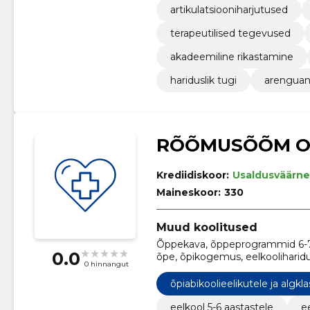
artikulatsiooniharjutused
terapeutilised tegevused
akadeemiline rikastamine
hariduslik tugi
arenguan
RÕÕMUSÕÕM 
Krediidiskoor:
Usaldusväärne
Maineskoor:
330
Muud koolitused
Õppekava, õppeprogrammid 6-7 a
0.0
õpe, õpikogemus, eelkooliharidu
0 hinnangut
arvutamise alused, kirjaoskuse
õpiabikoolieelikutele ja algkla
eelkool 5-6 aastastele
e