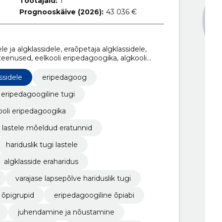
Töötajaid:
1
Prognooskäive (2026):
43 036 €
e ja algklassidele, eraõpetaja algklassidele,
teenused, eelkooli eripedagoogika, algkooli
eratunnid, lapse arengu spetsialistid, hariduslik
ssidele
eripedagoog
eripedagoogiline tugi
ooli eripedagoogika
lastele mõeldud eratunnid
hariduslik tugi lastele
algklasside eraharidus
varajase lapsepõlve hariduslik tugi
õpigrupid
eripedagoogiline õpiabi
juhendamine ja nõustamine