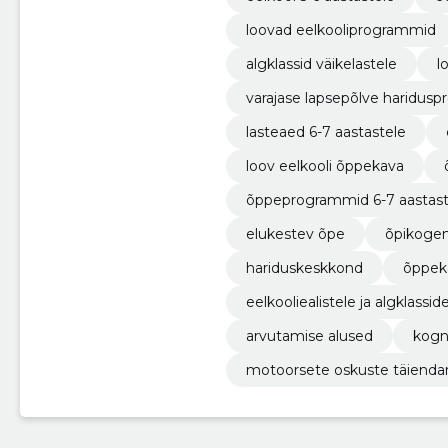
loovad eelkooliprogrammid
algklassid väikelastele
l
varajase lapsepõlve haridus
lasteaed 6-7 aastastele
loov eelkooli õppekava
õppeprogrammid 6-7 aastast
elukestev õpe
õpikoge
hariduskeskkond
õppek
eelkooliealistele ja algklassid
arvutamise alused
kogn
motoorsete oskuste täiend