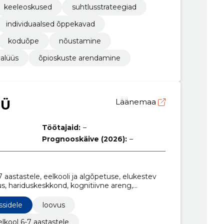
keeleoskused
suhtlusstrateegiad
individuaalsed õppekavad
koduõpe
nõustamine
alüüs
õpioskuste arendamine
OÜ
Läänemaa
Töötajaid:
–
Prognooskäive (2026):
–
astastele, eelkooli ja algõpetuse, elukestev
s, hariduskeskkond, kognitiivne areng,
 arendamine
ssidele
loovus
elkool 6-7 aastastele