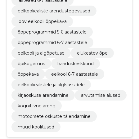
lasteaed 6-7 aastastele
eelkooliealiste arendustegevused
loov eelkooli õppekava
õppeprogrammid 5-6 aastastele
õppeprogrammid 6-7 aastastele
eelkooli ja algõpetuse
elukestev õpe
õpikogemus
hariduskeskkond
õppekava
eelkool 6-7 aastastele
eelkooliealistele ja algklassidele
kirjaoskuse arendamine
arvutamise alused
kognitiivne areng
motoorsete oskuste täiendamine
muud koolitused