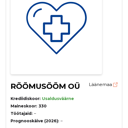
RÕÕMUSÕÕM OÜ
Läänemaa
Krediidiskoor:
Usaldusväärne
Maineskoor:
330
Töötajaid:
–
Prognooskäive (2026):
–