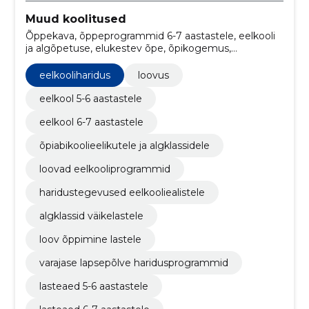
Muud koolitused
Õppekava, õppeprogrammid 6-7 aastastele, eelkooli
ja algõpetuse, elukestev õpe, õpikogemus,
eelkooliharidus, hariduskeskkond, kognitiivne areng,
arvutamise alused, kirjaoskuse arendamine
eelkooliharidus
loovus
eelkool 5-6 aastastele
eelkool 6-7 aastastele
õpiabikoolieelikutele ja algklassidele
loovad eelkooliprogrammid
haridustegevused eelkooliealistele
algklassid väikelastele
loov õppimine lastele
varajase lapsepõlve haridusprogrammid
lasteaed 5-6 aastastele