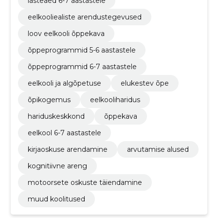
lasteaed 6-7 aastastele
eelkooliealiste arendustegevused
loov eelkooli õppekava
õppeprogrammid 5-6 aastastele
õppeprogrammid 6-7 aastastele
eelkooli ja algõpetuse
elukestev õpe
õpikogemus
eelkooliharidus
hariduskeskkond
õppekava
eelkool 6-7 aastastele
kirjaoskuse arendamine
arvutamise alused
kognitiivne areng
motoorsete oskuste täiendamine
muud koolitused