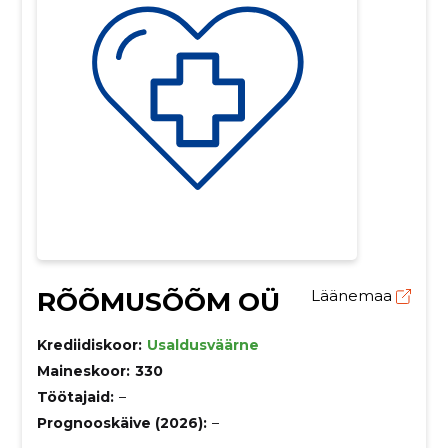
RÕÕMUSÕÕM OÜ
Läänemaa
Krediidiskoor:
Usaldusväärne
Maineskoor:
330
Töötajaid:
–
Prognooskäive (2026):
–