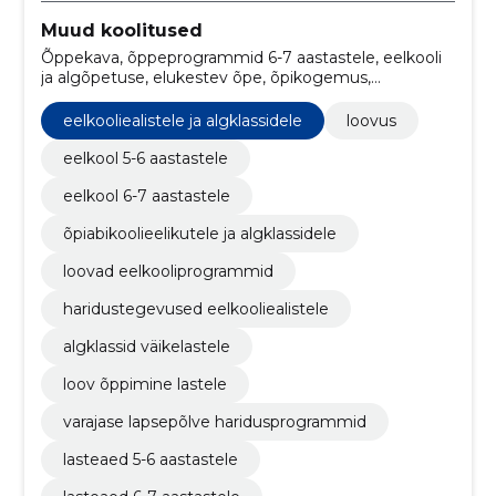
Muud koolitused
Õppekava, õppeprogrammid 6-7 aastastele, eelkooli
ja algõpetuse, elukestev õpe, õpikogemus,
eelkooliharidus, hariduskeskkond, kognitiivne areng,
arvutamise alused, kirjaoskuse arendamine
eelkooliealistele ja algklassidele
loovus
eelkool 5-6 aastastele
eelkool 6-7 aastastele
õpiabikoolieelikutele ja algklassidele
loovad eelkooliprogrammid
haridustegevused eelkooliealistele
algklassid väikelastele
loov õppimine lastele
varajase lapsepõlve haridusprogrammid
lasteaed 5-6 aastastele