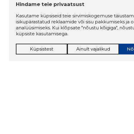
Hindame teie privaatsust
Kasutame küpsiseid teie sirvimiskogemuse täiustami
isikupärastatud reklaamide või sisu pakkumiseks ja o
analüüsimiseks. Kui klõpsate "nõustu kõigiga", nõust
küpsiste kasutamisega.
Küpsistest
Ainult vajalikud
Nõ
Storybo
Storybook
firma v
kui usa
Chrome laiendus
LAADI