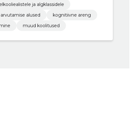
elkooliealistele ja algklassidele
arvutamise alused
kognitiivne areng
amine
muud koolitused