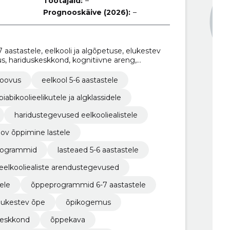
Töötajaid:
–
Prognooskäive (2026):
–
astastele, eelkooli ja algõpetuse, elukestev
s, hariduskeskkond, kognitiivne areng,
 arendamine
loovus
eelkool 5-6 aastastele
piabikoolieelikutele ja algklassidele
haridustegevused eelkooliealistele
oov õppimine lastele
programmid
lasteaed 5-6 aastastele
eelkooliealiste arendustegevused
ele
õppeprogrammid 6-7 aastastele
lukestev õpe
õpikogemus
keskkond
õppekava