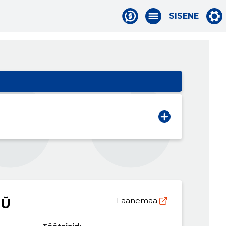
SISENE
OÜ
Läänemaa