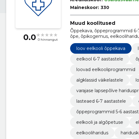
Maineskoor:
330
Muud koolitused
Õppekava, õppeprogrammid 6-7 a
0.0
õpe, õpikogemus, eelkooliharidu
0 hinnangut
arvutamise alused, kirjaoskuse
loov eelkooli õppekava
eelkool 6-7 aastastele
õ
loovad eelkooliprogrammid
algklassid väikelastele
l
varajase lapsepõlve haridus
lasteaed 6-7 aastastele
õppeprogrammid 5-6 aastast
eelkooli ja algõpetuse
e
eelkooliharidus
haridus