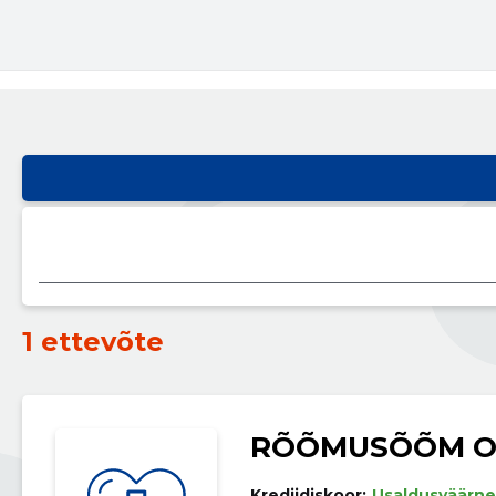
1 ettevõte
RÕÕMUSÕÕM 
Krediidiskoor:
Usaldusväärne