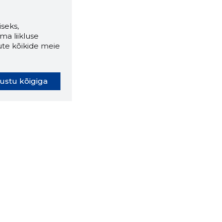
seks,
ma liikluse
ute kõikide meie
ustu kõigiga
oki laiendus ütleb Sulle, mis
eebilehel Sa parajasti viibid ja
ldusväärne see firma täna on.
 LAIENDUS ALLA