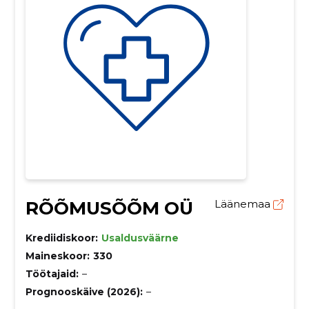
RÕÕMUSÕÕM OÜ
Läänemaa
Krediidiskoor:
Usaldusväärne
Maineskoor:
330
Töötajaid:
–
Prognooskäive (2026):
–