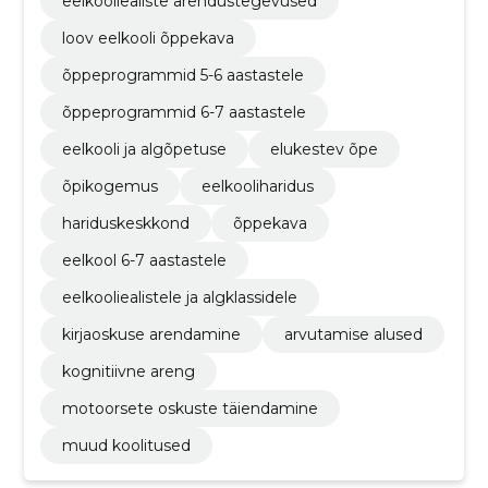
eelkooliealiste arendustegevused
loov eelkooli õppekava
õppeprogrammid 5-6 aastastele
õppeprogrammid 6-7 aastastele
eelkooli ja algõpetuse
elukestev õpe
õpikogemus
eelkooliharidus
hariduskeskkond
õppekava
eelkool 6-7 aastastele
eelkooliealistele ja algklassidele
kirjaoskuse arendamine
arvutamise alused
kognitiivne areng
motoorsete oskuste täiendamine
muud koolitused