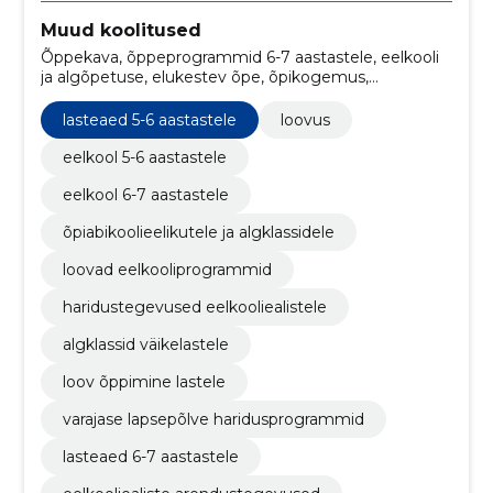
Muud koolitused
Õppekava, õppeprogrammid 6-7 aastastele, eelkooli
ja algõpetuse, elukestev õpe, õpikogemus,
eelkooliharidus, hariduskeskkond, kognitiivne areng,
arvutamise alused, kirjaoskuse arendamine
lasteaed 5-6 aastastele
loovus
eelkool 5-6 aastastele
eelkool 6-7 aastastele
õpiabikoolieelikutele ja algklassidele
loovad eelkooliprogrammid
haridustegevused eelkooliealistele
algklassid väikelastele
loov õppimine lastele
varajase lapsepõlve haridusprogrammid
lasteaed 6-7 aastastele